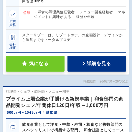
庫管理 ■マネ…
・洋食の調理業務経験者 ・メニュー開発経験者 ・マネ
必須
ジメントに興味がある ・経歴や年齢…
応募
資格
スターリゾートは、リゾートホテルの企画設計・デザインか
ら運営までをトータルプロデ…
会社
概要
気になる
詳細を見る
掲載期間：26/07/30～26/08/12
料理長・シェフ・調理師・メニュー開発
プライム上場企業が手掛ける新規事業｜和食部門の商
品開発シェフ/年間休日120日/年収～1,000万円
600万円～1049万円
愛知県
飲食事業として洋食・中華・寿司・和食など複数部門の
スペシャリストで構築する部門。 和食担当としてコース