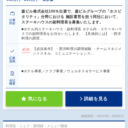
森ビル株式会社100％出資で、森ビルグループの「ホスピ
タリティ」分野における 施設運営を担う同社において、
仕事
ステーキハウスの副料理長を募集いたします。
内容
■ホテル内ステーキハウス・副料理長 ホテル内・ステーキハウ
スでの副料理長をお任せいたします。 【具体的には】 ・西洋
料理の調理…
【必須条件】 ・西洋料理の調理経験 ・チームマネジメ
必須
ントスキル、コミュニケーションス…
応募
資格
■ホテル事業／クラブ事業／ウェルネス＆サービス事業
会社
概要
気になる
詳細を見る
掲載期間：26/07/30～26/08/12
料理長・シェフ・調理師・メニュー開発