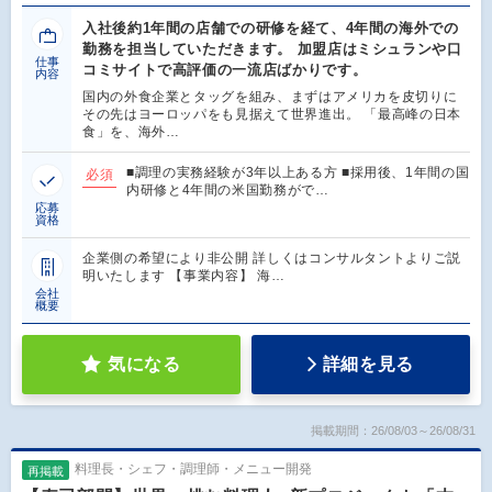
入社後約1年間の店舗での研修を経て、4年間の海外での
勤務を担当していただきます。 加盟店はミシュランや口
仕事
コミサイトで高評価の一流店ばかりです。
内容
国内の外食企業とタッグを組み、まずはアメリカを皮切りに
その先はヨーロッパをも見据えて世界進出。 「最高峰の日本
食」を、海外…
■調理の実務経験が3年以上ある方 ■採用後、1年間の国
必須
内研修と4年間の米国勤務がで…
応募
資格
企業側の希望により非公開 詳しくはコンサルタントよりご説
明いたします 【事業内容】 海…
会社
概要
気になる
詳細を見る
掲載期間：26/08/03～26/08/31
料理長・シェフ・調理師・メニュー開発
再掲載