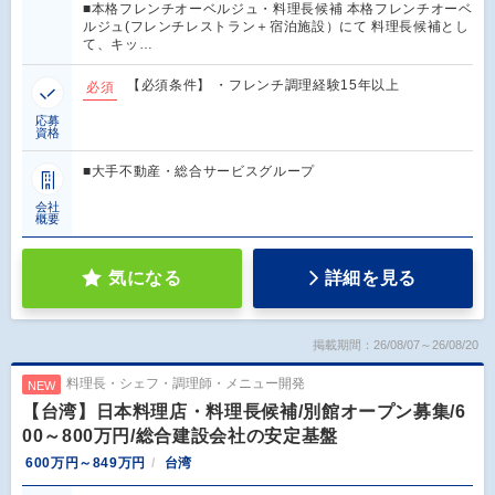
■本格フレンチオーベルジュ・料理長候補 本格フレンチオーベ
ルジュ(フレンチレストラン＋宿泊施設）にて 料理長候補とし
て、キッ…
【必須条件】 ・フレンチ調理経験15年以上
必須
応募
資格
■大手不動産・総合サービスグループ
会社
概要
気になる
詳細を見る
掲載期間：26/08/07～26/08/20
料理長・シェフ・調理師・メニュー開発
NEW
【台湾】日本料理店・料理長候補/別館オープン募集/6
00～800万円/総合建設会社の安定基盤
600万円～849万円
台湾