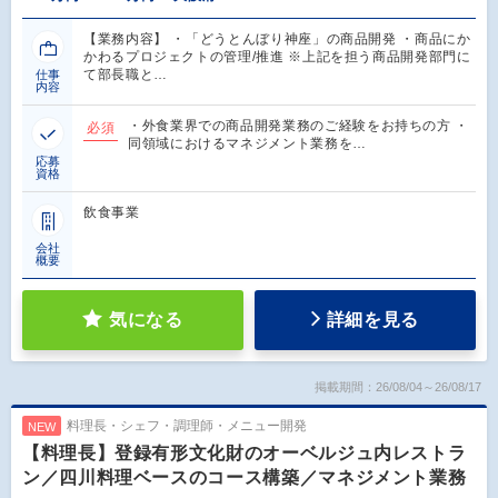
【業務内容】 ・「どうとんぼり神座」の商品開発 ・商品にか
かわるプロジェクトの管理/推進 ※上記を担う商品開発部門に
て部長職と…
仕事
内容
・外食業界での商品開発業務のご経験をお持ちの方 ・
必須
同領域におけるマネジメント業務を…
応募
資格
飲食事業
会社
概要
気になる
詳細を見る
掲載期間：26/08/04～26/08/17
料理長・シェフ・調理師・メニュー開発
NEW
【料理長】登録有形文化財のオーベルジュ内レストラ
ン／四川料理ベースのコース構築／マネジメント業務