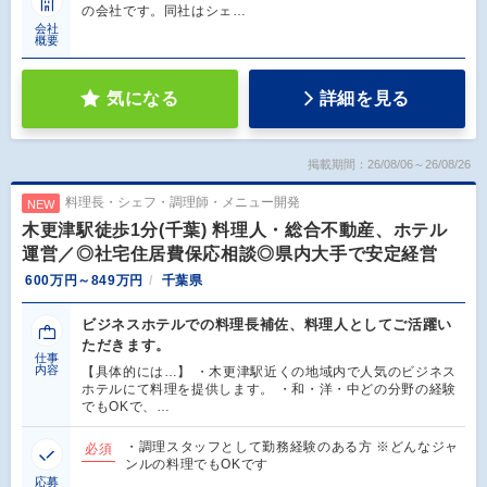
の会社です。同社はシェ…
会社
概要
気になる
詳細を見る
掲載期間：26/08/06～26/08/26
料理長・シェフ・調理師・メニュー開発
NEW
木更津駅徒歩1分(千葉) 料理人・総合不動産、ホテル
運営／◎社宅住居費保応相談◎県内大手で安定経営
600万円～849万円
千葉県
ビジネスホテルでの料理長補佐、料理人としてご活躍い
ただきます。
仕事
内容
【具体的には…】 ・木更津駅近くの地域内で人気のビジネス
ホテルにて料理を提供します。 ・和・洋・中どの分野の経験
でもOKで、…
・調理スタッフとして勤務経験のある方 ※どんなジャ
必須
ンルの料理でもOKです
応募