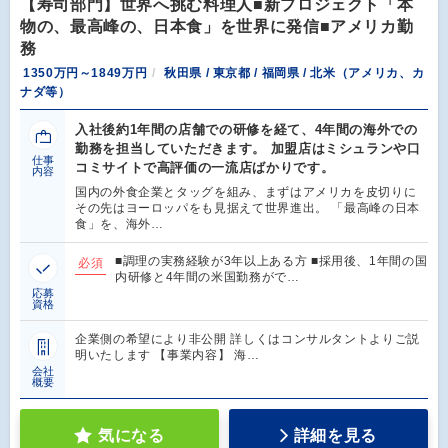
【寿司部門】世界へ挑む料理人■新プロジェクト「本
物の、最高峰の、日本食」を世界に発信■アメリカ勤
務
1350万円～1849万円
秋田県 / 東京都 / 福岡県 / 北米（アメリカ、カ
ナダ等）
入社後約1年間の店舗での研修を経て、4年間の海外での
勤務を担当していただきます。 加盟店はミシュランや口
仕事
コミサイトで高評価の一流店ばかりです。
内容
国内の外食企業とタッグを組み、まずはアメリカを皮切りに
その先はヨーロッパをも見据えて世界進出。 「最高峰の日本
食」を、海外…
■調理の実務経験が3年以上ある方 ■採用後、1年間の国
必須
内研修と4年間の米国勤務がで…
応募
資格
企業側の希望により非公開 詳しくはコンサルタントよりご説
明いたします 【事業内容】 海…
会社
概要
気になる
詳細を見る