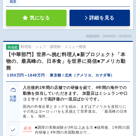
概要
気になる
詳細を見る
掲載期間：26/08/03～26/08/31
料理長・シェフ・調理師・メニュー開発
再掲載
【中華部門】世界へ挑む料理人■新プロジェクト「本
物の、最高峰の、日本食」を世界に発信■アメリカ勤
務
1350万円～1849万円
東京都 / 北米（アメリカ、カナダ等）
入社後約1年間の店舗での研修を経て、4年間の海外での
勤務を担当していただきます。 加盟店はミシュランや口
仕事
コミサイトで高評価の一流店ばかりです。
内容
国内の外食企業とタッグを組み、まずはアメリカを皮切りに
その先はヨーロッパをも見据えて世界進出。 「最高峰の日本
食」を、海外…
■調理の実務経験が3年以上ある方 ■採用後、1年間の国
必須
内研修と4年間の米国勤務がで…