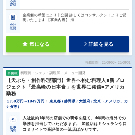
応募
資格
企業側の希望により非公開 詳しくはコンサルタントよりご説
明いたします 【事業内容】 海…
会社
概要
気になる
詳細を見る
掲載期間：26/08/03～26/08/31
料理長・シェフ・調理師・メニュー開発
再掲載
【天ぷら・創作料理部門】世界へ挑む料理人■新プロ
ジェクト「最高峰の日本食」を世界に発信■アメリカ
勤務
1350万円～1849万円
東京都 / 静岡県 / 大阪府 / 北米（アメリカ、カ
ナダ等）
入社後約1年間の店舗での研修を経て、4年間の海外での
勤務を担当していただきます。 加盟店はミシュランや口
仕事
コミサイトで高評価の一流店ばかりです。
内容