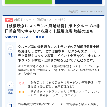
掲載期間：26/08/03～26/08/16
料理長・シェフ・調理師・メニュー開発
NEW
【鉄板焼きレストランの店舗運営】海上クルーズの非
日常空間でキャリアを磨く｜新規出店/統括の道も
600万円～799万円
兵庫県
クルーズ型の鉄板焼きレストランでの店舗運営業務全般
をお任せします。 まずは接客サービスからスタートし、
仕事
売上管理やスタッフ教育、イベント企画など、 徐々にマ
内容
ネジメント領域へと業務の幅を広げていただきます。
海上で運営されるクルーズ型の鉄板焼きレストランにて、店
舗運営全般を ご担当いただきます。来店されるお客様の多く
は、記念日の…
・飲食店における接客またはサービスの実務経験 ・店
必須
舗運営（売上管理、在庫管理など）…
応募
・鉄板焼きレストラン、または高級レストランでのサ
歓迎
資格
ービス実務経験 ・ホテル、ブライダ…
商業施設や飲食店のプロデュース、運営事業を幅広く展開し