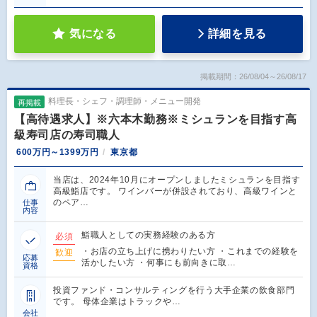
気になる
詳細を見る
掲載期間：26/08/04～26/08/17
料理長・シェフ・調理師・メニュー開発
再掲載
【高待遇求人】※六本木勤務※ミシュランを目指す高
級寿司店の寿司職人
600万円～1399万円
東京都
当店は、2024年10月にオープンしましたミシュランを目指す
高級鮨店です。 ワインバーが併設されており、高級ワインと
のペア…
仕事
内容
鮨職人としての実務経験のある方
必須
・お店の立ち上げに携わりたい方 ・これまでの経験を
歓迎
応募
活かしたい方 ・何事にも前向きに取…
資格
投資ファンド・コンサルティングを行う大手企業の飲食部門
です。 母体企業はトラックや…
会社