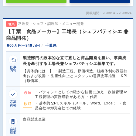
掲載期間：26/08/04～26/08/24
料理長・シェフ・調理師・メニュー開発
NEW
【千葉 食品メーカー】工場長（シェフパティシエ 兼
商品開発）
600万円～849万円
千葉県
製造部門の抜本的な立て直しと商品開発を担い、事業成
長を牽引する工場長兼シェフパティシエ募集です。
仕事
内容
【具体的には…】 ・製造工程、原価構造、組織体制の課題抽
出および改善 ・生産性向上とスタッフの意識改革推進 ・KPI
（原価率、…
・パティシエとしての確かな技術に加え、数値管理や
必須
工程管理の実務経験がある方 ・代表…
応募
・基本的なPCスキル（メール、Word、Excel） ・食
歓迎
資格
品会社や卸売会社での経験…
食品製造企業
会社
概要