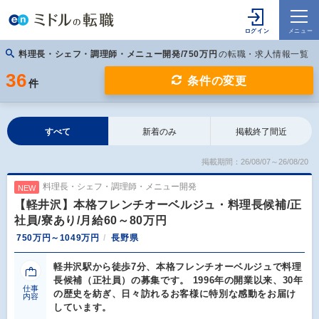
料理長・シェフ・調理師・メニュー開発/750万円
の転職・求人情報一覧
36
条件の変更
件
すべて
新着のみ
掲載終了間近
掲載期間：26/08/07～26/08/20
料理長・シェフ・調理師・メニュー開発
NEW
【軽井沢】本格フレンチオーベルジュ・料理長候補/正
社員/寮あり/月給60～80万円
750万円～1049万円
長野県
軽井沢駅から徒歩7分、本格フレンチオーベルジュで料理
長候補（正社員）の募集です。 1996年の開業以来、30年
仕事
の歴史を紡ぎ、日々訪れるお客様に特別な感動をお届け
内容
しています。