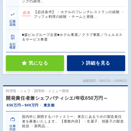
ングの調理…
【必須条件】 ・ホテルのフレンチレストランの経験 ・
必須
ブッフェ料理の経験 ・チームと密接…
応募
資格
■森ビルグループ企業■ホテル事業／クラブ事業／ウェルネス
＆サービス事業
会社
概要
気になる
詳細を見る
掲載期間：26/07/31～26/08/13
料理長・シェフ・調理師・メニュー開発
開発責任者兼シェフパティシエ/年収650万円～
650万円～949万円
東京都
国内外に展開するパティスリー。東京にあるラボの製造責任
者を募集いたします。 【業務内容】 ・生菓子、焼菓子の製造
統括 ・新商品…
仕事
内容