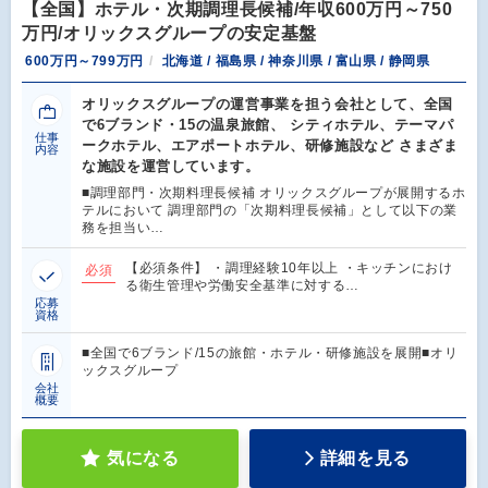
【全国】ホテル・次期調理長候補/年収600万円～750
万円/オリックスグループの安定基盤
600万円～799万円
北海道 / 福島県 / 神奈川県 / 富山県 / 静岡県
オリックスグループの運営事業を担う会社として、全国
で6ブランド・15の温泉旅館、 シティホテル、テーマパ
仕事
ークホテル、エアポートホテル、研修施設など さまざま
内容
な施設を運営しています。
■調理部門・次期料理長候補 オリックスグループが展開するホ
テルにおいて 調理部門の「次期料理長候補」として以下の業
務を担当い…
【必須条件】 ・調理経験10年以上 ・キッチンにおけ
必須
る衛生管理や労働安全基準に対する…
応募
資格
■全国で6ブランド/15の旅館・ホテル・研修施設を展開■オリ
ックスグループ
会社
概要
気になる
詳細を見る