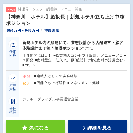
料理長・シェフ・調理師・メニュー開発
NEW
【神奈川 ホテル】鮨板長｜新規ホテル立ち上げ中核
ポジション
650万円～949万円
神奈川県
新規ホテル内の鮨処にて、業態設計から店舗運営・顧客
体験設計まで担う板長ポジションです。
仕事
内容
【具体的には…】 ■鮨業態のコンセプト設計、メニュー／コー
ス開発 ■食材選定、仕入れ、原価設計（地域食材の活用含む）
■カウン…
■鮨職人としての実務経験
必須
■店舗立ち上げ経験 ■マネジメント経験
歓迎
応募
資格
ホテル・ブライダル事業運営企業
会社
概要
気になる
詳細を見る