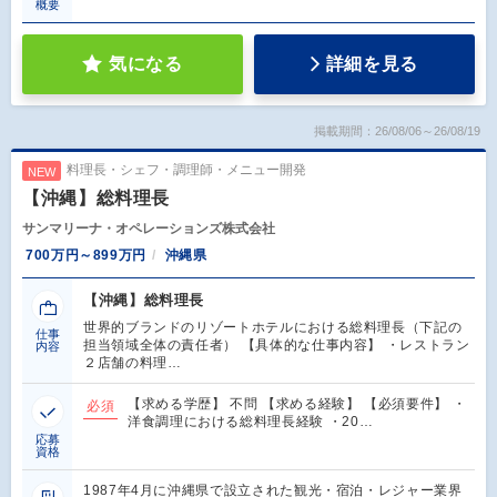
概要
気になる
詳細を見る
掲載期間：26/08/06～26/08/19
料理長・シェフ・調理師・メニュー開発
NEW
【沖縄】総料理長
サンマリーナ・オペレーションズ株式会社
700万円～899万円
沖縄県
【沖縄】総料理長
世界的ブランドのリゾートホテルにおける総料理長（下記の
仕事
担当領域全体の責任者） 【具体的な仕事内容】 ・レストラン
内容
２店舗の料理…
【求める学歴】 不問 【求める経験】 【必須要件】 ・
必須
洋食調理における総料理長経験 ・20…
応募
資格
1987年4月に沖縄県で設立された観光・宿泊・レジャー業界