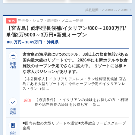
掲載期間：26/08/06～26/08/19
料理長・シェフ・調理師・メニュー開発
NEW
【宮古島】総料理長候補/イタリアン/800～1000万円/
単価2万5000～3万円■新規オープン
800万円～1049万円
沖縄県
宮古島の海岸線に8つのホテル、30以上の飲食施設がある
国内最大級のリゾートです。 2026年にも新ホテルや飲食
仕事
施設のオープン予定でさらに拡大中。 リゾートには様々
内容
な求人ポジションがあります。
【非公開求人】イタリアリアンレストラン総料理長候補 宮古
島にある大型リゾート内に今年オープン予定のイタリアンレ
ストラン（個…
【必須条件】 ・イタリアンの経験をお持ちの方 ・料理
必須
長や総料理長の経験をお持ち方 ・新…
応募
資格
■国内有数の大型リゾートを運営■大手総合サービスグループ
企業
会社