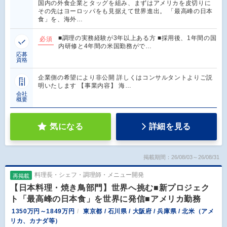
国内の外食企業とタッグを組み、まずはアメリカを皮切りに
その先はヨーロッパをも見据えて世界進出。 「最高峰の日本
食」を、海外…
■調理の実務経験が3年以上ある方 ■採用後、1年間の国
必須
内研修と4年間の米国勤務がで…
応募
資格
企業側の希望により非公開 詳しくはコンサルタントよりご説
明いたします 【事業内容】 海…
会社
概要
気になる
詳細を見る
掲載期間：26/08/03～26/08/31
料理長・シェフ・調理師・メニュー開発
再掲載
【日本料理・焼き鳥部門】世界へ挑む■新プロジェク
ト「最高峰の日本食」を世界に発信■アメリカ勤務
1350万円～1849万円
東京都 / 石川県 / 大阪府 / 兵庫県 / 北米（アメ
リカ、カナダ等）