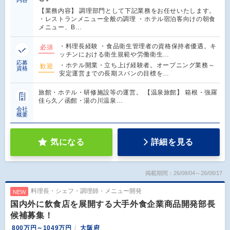
【業務内容】 調理部門として下記業務をお任せいたします。
・レストランメニュー全般の調理 ・ホテル宿泊客向けの朝食
メニュー、B…
・料理長経験 ・食品衛生管理者の資格保持者優遇。キ
必須
ッチンにおける衛生規範や労働衛生…
応募
・ホテル開業・立ち上げ経験者。オープニング業務～
歓迎
資格
安定運営までの長期スパンの目標を…
旅館・ホテル・研修施設等の運営。 【温泉旅館】 箱根・強羅
佳ら久／函館・湯の川温泉…
会社
概要
気になる
詳細を見る
掲載期間：26/08/04～26/08/17
料理長・シェフ・調理師・メニュー開発
NEW
国内外に飲食店を展開する大手外食企業商品開発部長
候補募集！
800万円～1049万円
大阪府