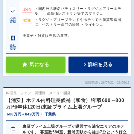
・国内外の著名パティスリー・ラグジュアリーホテ
必須
ル、 高単価レストラン等でのマネジ…
応募
・ラグジュアリーブランドやホテルでの製菓製造拠
歓迎
資格
点、ペストリー部門の経験 ・ライセン…
洋菓子・雑貨販売店の運営。
会社
概要
気になる
詳細を見る
掲載期間：26/07/31～26/08/13
料理長・シェフ・調理師・メニュー開発
【浦安】ホテル内料理長候補（和食）/年収600～800
万円/年休120日/東証プライム上場グループ
600万円～849万円
千葉県
東証プライム上場グループが運営する浦安エリアのホテ
ルです。 客室数584室、新浦安駅から徒歩7分という好立