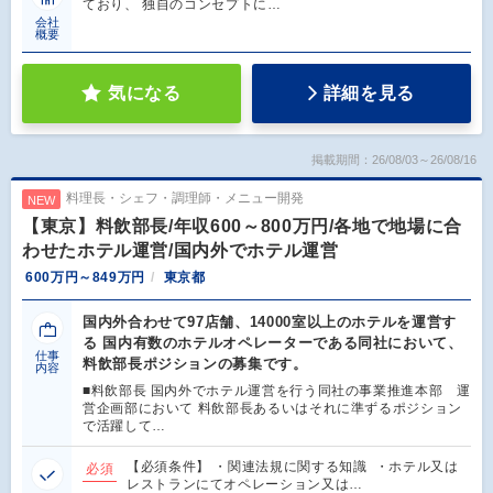
ており、 独自のコンセプトに…
会社
概要
気になる
詳細を見る
掲載期間：26/08/03～26/08/16
料理長・シェフ・調理師・メニュー開発
NEW
【東京】料飲部長/年収600～800万円/各地で地場に合
わせたホテル運営/国内外でホテル運営
600万円～849万円
東京都
国内外合わせて97店舗、14000室以上のホテルを運営す
る 国内有数のホテルオペレーターである同社において、
仕事
料飲部長ポジションの募集です。
内容
■料飲部長 国内外でホテル運営を行う同社の事業推進本部 運
営企画部において 料飲部長あるいはそれに準ずるポジション
で活躍して…
【必須条件】 ・関連法規に関する知識 ・ホテル又は
必須
レストランにてオペレーション又は…