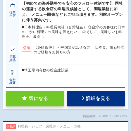
【初めての海外勤務でも安心のフォロー体制です】 同社
の運営する飲食店の料理長候補として、調理業務に加
仕事
え、 メニュー開発などもご担当頂きます。別館オープン
内容
に伴う募集です。
■日本料理店・料理長候補（台湾駐在） ◎台湾のお客様に日本
の「かに料理」の美味を伝えたい。 ◎そして、美味しいお料
理を、最高…
【必須条件】 ・中国語が話せる方 ・日本食、懐石料理
必須
のご経験をお持ちの方
応募
資格
■埼玉県内有数の総合建設業
会社
概要
気になる
詳細を見る
掲載期間：26/08/07～26/08/20
料理長・シェフ・調理師・メニュー開発
NEW