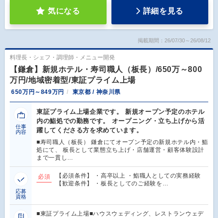
気になる
詳細を見る
掲載期間：26/07/30～26/08/12
料理長・シェフ・調理師・メニュー開発
【鎌倉】新規ホテル・寿司職人（板長）/650万～800
万円/地域密着型/東証プライム上場
650万円～849万円
東京都 / 神奈川県
東証プライム上場企業です。 新規オープン予定のホテル
内の鮨処での勤務です。 オープニング・立ち上げから活
仕事
躍してくださる方を求めています。
内容
■寿司職人（板長） 鎌倉にてオープン予定の新規ホテル内・鮨
処にて、 板長として業態立ち上げ・店舗運営・顧客体験設計
まで一貫し…
【必須条件】 ・高卒以上 ・鮨職人としての実務経験
必須
【歓迎条件】 ・板長としてのご経験を…
応募
資格
■東証プライム上場■ハウスウェディング、レストランウェデ