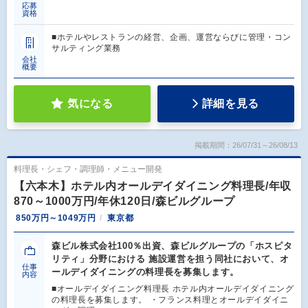
応募
資格
■ホテルやレストランの経営、企画、運営ならびに管理・コン
サルティング業務
会社
概要
気になる
詳細を見る
掲載期間：26/07/31～26/08/13
料理長・シェフ・調理師・メニュー開発
【六本木】ホテル内オールデイダイニング料理長/年収
870～1000万円/年休120日/森ビルグループ
850万円～1049万円
東京都
森ビル株式会社100％出資、森ビルグループの「ホスピタ
リティ」分野における 施設運営を担う同社において、オ
仕事
ールデイダイニングの料理長を募集します。
内容
■オールデイダイニング料理長 ホテル内オールデイダイニング
の料理長を募集します。 ・フランス料理とオールデイダイニ