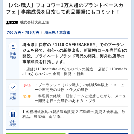
【パン職人】フォロワー1万人超のプラントベースカ
フェ｜事業成長を目指して商品開発にもコミット！
株式会社大泉工場
700万円～799万円
埼玉県 / 東京都
埼玉県川口市の「1110 CAFE/BAKERY」でのブーラン
ジェを経て、都心への新規出店、新業態(ロール専門店)の
仕事
開設、プライベートブランド商品の開発、海外出店等の
内容
事業成長を目指します。
・店舗(1110cafe/bakery)でのパンの製造 ・店舗(1110cafe/b
akery)でのパンの企画・開発 ・新業…
・ブーランジェ（パン職人）の経験5年以上 ・メニュ
必須
ー企画開発の経験 ・仕入の経験
応募
・料理長の経験 ・経営チームと連携しながら、メニュ
歓迎
資格
ー開発を行った経験のある方 ・プラ…
1.各種機械器具の製品製造販売 2.不動産の賃貸 3.食料品、飲
料品、農産物、食品添…
会社
概要