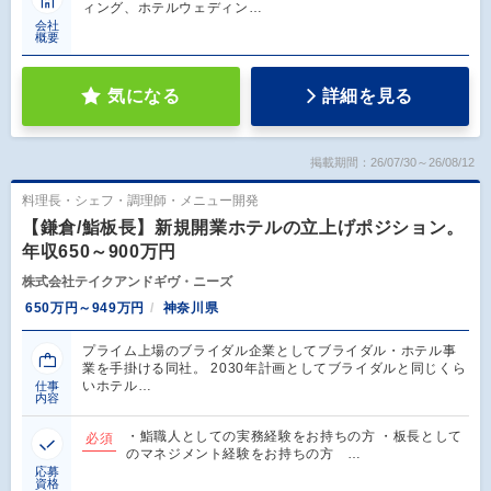
ィング、ホテルウェディン…
会社
概要
気になる
詳細を見る
掲載期間：26/07/30～26/08/12
料理長・シェフ・調理師・メニュー開発
【鎌倉/鮨板長】新規開業ホテルの立上げポジション。
年収650～900万円
株式会社テイクアンドギヴ・ニーズ
650万円～949万円
神奈川県
プライム上場のブライダル企業としてブライダル・ホテル事
業を手掛ける同社。 2030年計画としてブライダルと同じくら
いホテル…
仕事
内容
・鮨職人としての実務経験をお持ちの方 ・板長として
必須
のマネジメント経験をお持ちの方 …
応募
資格