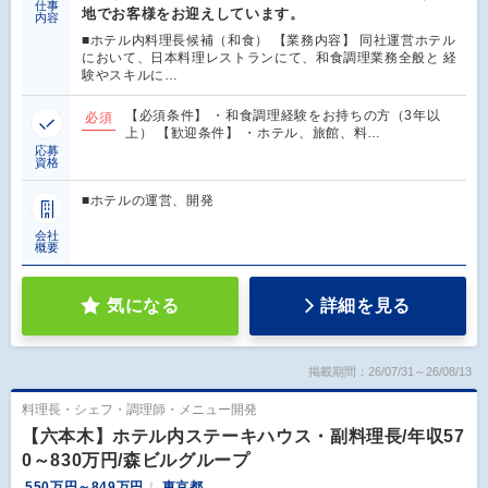
仕事
地でお客様をお迎えしています。
内容
■ホテル内料理長候補（和食） 【業務内容】 同社運営ホテル
において、日本料理レストランにて、和食調理業務全般と 経
験やスキルに…
【必須条件】 ・和食調理経験をお持ちの方（3年以
必須
上） 【歓迎条件】 ・ホテル、旅館、料…
応募
資格
■ホテルの運営、開発
会社
概要
気になる
詳細を見る
掲載期間：26/07/31～26/08/13
料理長・シェフ・調理師・メニュー開発
【六本木】ホテル内ステーキハウス・副料理長/年収57
0～830万円/森ビルグループ
550万円～849万円
東京都