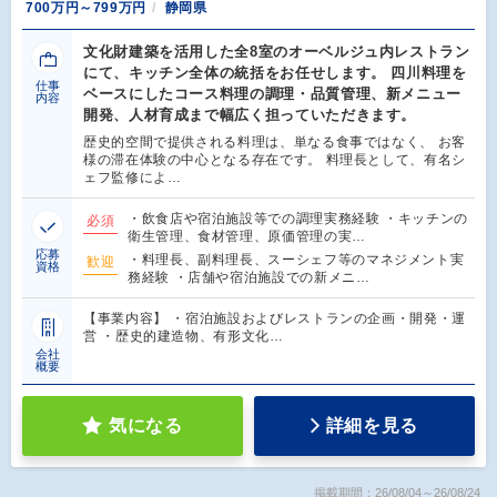
700万円～799万円
静岡県
文化財建築を活用した全8室のオーベルジュ内レストラン
にて、キッチン全体の統括をお任せします。 四川料理を
仕事
ベースにしたコース料理の調理・品質管理、新メニュー
内容
開発、人材育成まで幅広く担っていただきます。
歴史的空間で提供される料理は、単なる食事ではなく、 お客
様の滞在体験の中心となる存在です。 料理長として、有名シ
ェフ監修によ…
・飲食店や宿泊施設等での調理実務経験 ・キッチンの
必須
衛生管理、食材管理、原価管理の実…
応募
・料理長、副料理長、スーシェフ等のマネジメント実
歓迎
資格
務経験 ・店舗や宿泊施設での新メニ…
【事業内容】 ・宿泊施設およびレストランの企画・開発・運
営 ・歴史的建造物、有形文化…
会社
概要
気になる
詳細を見る
掲載期間：26/08/04～26/08/24