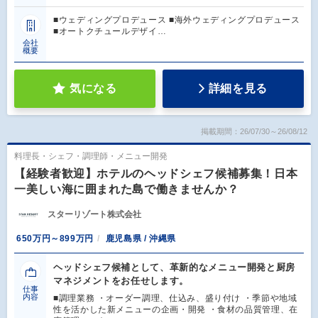
■ウェディングプロデュース ■海外ウェディングプロデュース
■オートクチュールデザイ…
会社
概要
気になる
詳細を見る
掲載期間：26/07/30～26/08/12
料理長・シェフ・調理師・メニュー開発
【経験者歓迎】ホテルのヘッドシェフ候補募集！日本
一美しい海に囲まれた島で働きませんか？
スターリゾート株式会社
650万円～899万円
鹿児島県 / 沖縄県
ヘッドシェフ候補として、革新的なメニュー開発と厨房
マネジメントをお任せします。
仕事
内容
■調理業務 ・オーダー調理、仕込み、盛り付け ・季節や地域
性を活かした新メニューの企画・開発 ・食材の品質管理、在