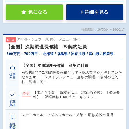
気になる
詳細を見る
掲載期間：26/08/04～26/08/17
料理長・シェフ・調理師・メニュー開発
NEW
【全国】次期調理長候補 ※契約社員
600万円～799万円
北海道 / 福島県 / 神奈川県 / 富山県 / 静岡県
【全国】次期調理長候補 ※契約社員
■調理部門で次期調理長候補として下記の業務を担当していた
仕事
だきます。 ・レストランメニュー全般の調理 ・食材の仕入
内容
れ、調達に関…
【求める学歴】 高校卒以上 【求める経験】 【必須要
必須
件】 ・調理経験10年以上 ・キッチン…
応募
資格
シティホテル・ビジネスホテル・旅館・ 研修施設の運営
会社
概要