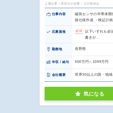
上場企業
英語力が必要
土日祝休み
磁気センサの半導体開
仕事内容
路仕様作成 ・検証計
必須
以下いずれも必
応募資格
書きが…
長野県
勤務地
600万円～1099万円
年収 / 給与
世界30以上の国・地域
会社概要
気になる