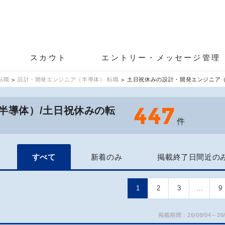
スカウト
エントリー・メッセージ管理
転職
設計・開発エンジニア（半導体） 転職
土日祝休みの設計・開発エンジニア
447
半導体）/土日祝休みの転
件
すべて
新着のみ
掲載終了日間近の
1
2
3
…
9
掲載期間：26/08/04～26/