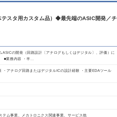
）
体テスタ用カスタム品）◆最先端のASIC開発／チ
ムASICの開発（回路設計〔アナログもしくはデジタル〕、評価）に
 ■業務内容 ・半…
 ・アナログ回路またはデジタルICの設計経験 ・主要EDAツール
ステム事業、メカトロニクス関連事業、サービス他