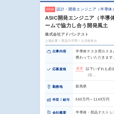
設計・開発エンジニア（半導体
NEW
ASIC開発エンジニア（半導
ームで協力し合う開発風土
株式会社アドバンテスト
上場企業
英語力不問
土日祝休み
半導体テスタ用カスタ
仕事内容
携わっていただきます。
必須
以下いずれも必須
応募資格
（C…
群馬県
勤務地
550万円～1149万円
年収 / 給与
半導体・部品テストシ
会社概要