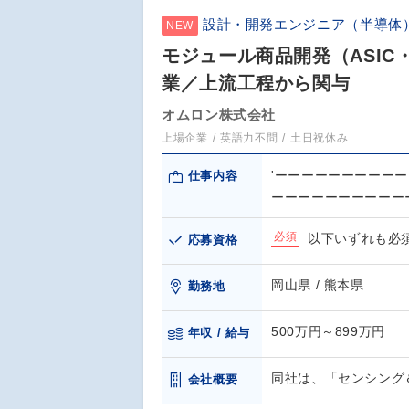
設計・開発エンジニア（半導体
NEW
モジュール商品開発（ASI
業／上流工程から関与
オムロン株式会社
上場企業
英語力不問
土日祝休み
'ーーーーーーーーー
仕事内容
ーーーーーーーーーー
必須
以下いずれも必須
応募資格
岡山県 / 熊本県
勤務地
500万円～899万円
年収 / 給与
同社は、「センシング＆
会社概要