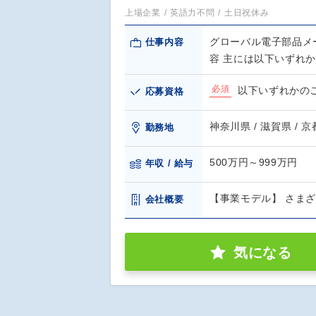
上場企業
英語力不問
土日祝休み
グローバル電子部品メ
仕事内容
容 主には以下いずれ
必須
以下いずれかの
応募資格
神奈川県 / 滋賀県 / 
勤務地
500万円～999万円
年収 / 給与
【事業モデル】 さま
会社概要
気になる