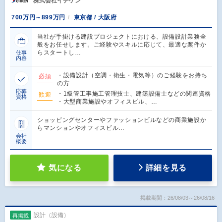
株式会社イチケン
700万円～899万円
東京都 / 大阪府
当社が手掛ける建設プロジェクトにおける、設備設計業務全
般をお任せします。ご経験やスキルに応じて、最適な案件か
らスタートし…
仕事
内容
・設備設計（空調・衛生・電気等）のご経験をお持ち
必須
の方
応募
・1級管工事施工管理技士、建築設備士などの関連資格
歓迎
資格
・大型商業施設やオフィスビル、…
ショッピングセンターやファッションビルなどの商業施設か
らマンションやオフィスビル…
会社
概要
気になる
詳細を見る
掲載期間：26/08/03～26/08/16
設計（設備）
再掲載