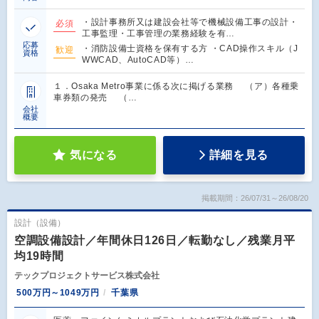
・設計事務所又は建設会社等で機械設備工事の設計・
必須
工事監理・工事管理の業務経験を有…
応募
・消防設備士資格を保有する方 ・CAD操作スキル（J
歓迎
資格
WWCAD、AutoCAD等）…
１．Osaka Metro事業に係る次に掲げる業務 （ア）各種乗
車券類の発売 （…
会社
概要
気になる
詳細を見る
掲載期間：26/07/31～26/08/20
設計（設備）
空調設備設計／年間休日126日／転勤なし／残業月平
均19時間
テックプロジェクトサービス株式会社
500万円～1049万円
千葉県