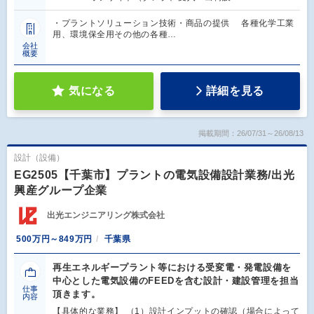
・プラントソリューション技術・商品の提供 各種化学工業
用、環境保全用その他の各種…
会社
概要
気になる
詳細を見る
掲載期間：26/07/31～26/08/13
設計（設備）
EG2505【千葉市】プラントの電気設備設計業務/出光
興産グループ企業
出光エンジニアリング株式会社
500万円～849万円
千葉県
再生エネルギープラント等における受変電・発電設備を
中心とした電気設備のFEEDを含む設計・建設管理を担当
仕事
頂きます。
内容
【具体的な業務】 （1）設計インプットの確認（場合によって