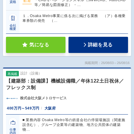
歓迎
資格
等／簡易な図面修正） ・…
１．Osaka Metro事業に係る次に掲げる業務 （ア）各種乗
車券類の発売 （…
会社
概要
気になる
詳細を見る
掲載期間：26/08/03～26/08/16
設計（設備）
再掲載
【建築部：設備課】機械設備職／年休122土日祝休／
フレックス制
株式会社大阪メトロサービス
400万円～549万円
大阪府
■ 業務内容 Osaka Metro等の鉄道会社の停留場施設（関連施
設含む）、グループ企業等の建築物、地方公共団体の建築
物…
仕事
内容