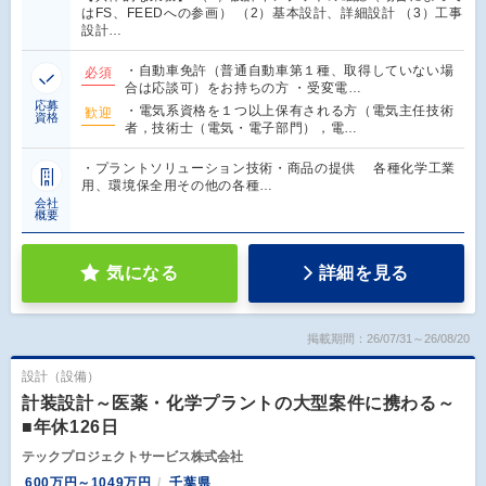
はFS、FEEDへの参画） （2）基本設計、詳細設計 （3）工事
設計…
・自動車免許（普通自動車第１種、取得していない場
必須
合は応談可）をお持ちの方 ・受変電…
応募
・電気系資格を１つ以上保有される方（電気主任技術
歓迎
資格
者，技術士（電気・電子部門），電…
・プラントソリューション技術・商品の提供 各種化学工業
用、環境保全用その他の各種…
会社
概要
気になる
詳細を見る
掲載期間：26/07/31～26/08/20
設計（設備）
計装設計～医薬・化学プラントの大型案件に携わる～
■年休126日
テックプロジェクトサービス株式会社
600万円～1049万円
千葉県