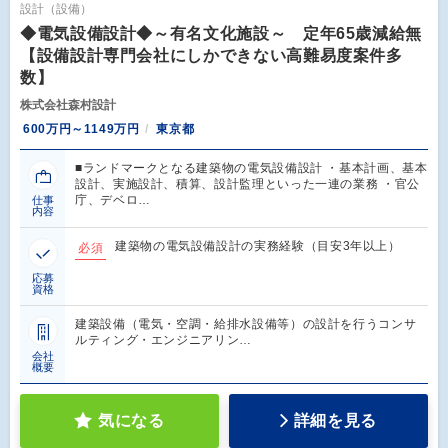
設計（設備）
◆電気設備設計◆～有名文化施設～ 定年65歳減給無
【設備設計専門会社にしかできない高難易度案件多
数】
株式会社森村設計
600万円～1149万円
東京都
■ランドマークとなる建築物の電気設備設計 ・基本計画、基本
設計、実施設計、積算、設計監理といった一連の業務 ・官公
庁、デベロ…
仕事
内容
建築物の電気設備設計の実務経験（目安3年以上）
必須
応募
資格
建築設備（電気・空調・給排水設備等）の設計を行うコンサ
ルティング・エンジニアリン…
会社
概要
気になる
詳細を見る