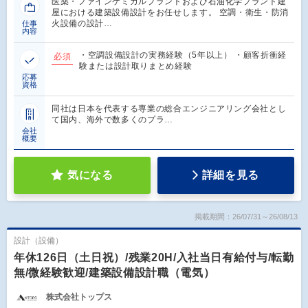
医薬・ファインケミカルプラントおよび石油化学プラント建
屋における建築設備設計をお任せします。 空調・衛生・防消
火設備の設計…
仕事
内容
・空調設備設計の実務経験（5年以上） ・顧客折衝経
必須
験または設計取りまとめ経験
応募
資格
同社は日本を代表する専業の総合エンジニアリング会社とし
て国内、海外で数多くのプラ…
会社
概要
気になる
詳細を見る
掲載期間：26/07/31～26/08/13
設計（設備）
年休126日（土日祝）/残業20H/入社当日有給付与/転勤
無/微経験歓迎/建築設備設計職（電気）
株式会社トップス