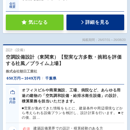
会社
概要
気になる
詳細を見る
掲載期間：26/07/31～26/08/20
設計（設備）
空調設備設計（東関東）【堅実な方多数・挑戦を評価
する社風／プライム上場】
株式会社朝日工業社
650万円～1049万円
千葉県
オフィスビルや商業施設、工場、病院など、あらゆる用
途の建物の「空気調和設備・給排水衛生設備」の設計、
仕事
積算業務を担当いただきます。
内容
■営業が集めてきた情報をもとに、建築条件や周辺環境などか
ら考えられる設備プランを検討し、設計計算を行います。 ■そ
の後、設…
建築設備業界での設計・積算経験のある方
必須