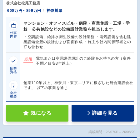
株式会社松尾工務店
600万円～899万円
神奈川県
マンション・オフィスビル・病院・商業施設・工場・学
校・公共施設などの設備設計業務を担当します。
仕事
内容
・空調設備、給排水衛生設備の設計業務 ・電気設備を含む建
築設備全般の設計および図面作成 ・施主や社内関係部署との
打ち合わせ、…
電気または空調設備設計のご経験をお持ちの方（案件
必須
不問／目安3年以上）
応募
資格
創業110年以上、神奈川・東京エリアに根ざした総合建設会社
です。 以下の事業を通じ…
会社
概要
気になる
詳細を見る
掲載期間：26/07/31～26/08/20