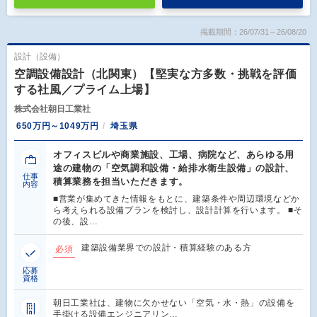
掲載期間：26/07/31～26/08/20
設計（設備）
空調設備設計（北関東）【堅実な方多数・挑戦を評価
する社風／プライム上場】
株式会社朝日工業社
650万円～1049万円
埼玉県
オフィスビルや商業施設、工場、病院など、あらゆる用
途の建物の「空気調和設備・給排水衛生設備」の設計、
仕事
積算業務を担当いただきます。
内容
■営業が集めてきた情報をもとに、建築条件や周辺環境などか
ら考えられる設備プランを検討し、設計計算を行います。 ■そ
の後、設…
建築設備業界での設計・積算経験のある方
必須
応募
資格
朝日工業社は、建物に欠かせない「空気・水・熱」の設備を
手掛ける設備エンジニアリン…