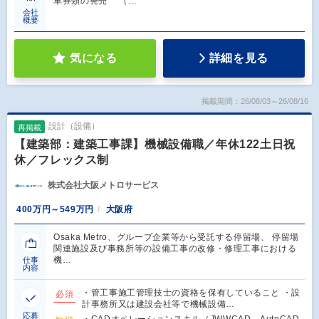
車券類の発売 （…
会社
概要
気になる
詳細を見る
掲載期間：26/08/03～26/08/16
設計（設備）
再掲載
【建築部：建築工事課】機械設備職／年休122土日祝
休／フレックス制
株式会社大阪メトロサービス
400万円～549万円
大阪府
Osaka Metro、グループ企業等から受託する停留場、 停留場
関連施設及び事務所等の設備工事の改修・修理工事における
機…
仕事
内容
・管工事施工管理技士の資格を保有していること ・設
必須
計事務所又は建設会社等で機械設備…
応募
・CADオペレーションスキル（JWWCAD、AutoCAD