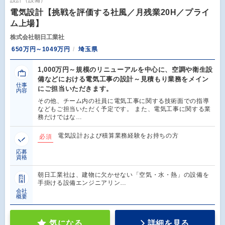
電気設計【挑戦を評価する社風／月残業20H／プライ
ム上場】
株式会社朝日工業社
650万円～1049万円
埼玉県
1,000万円～規模のリニューアルを中心に、空調や衛生設
備などにおける電気工事の設計～見積もり業務をメイン
仕事
にご担当いただきます。
内容
その他、チーム内の社員に電気工事に関する技術面での指導
などもご担当いただく予定です。 また、電気工事に関する業
務だけではな…
電気設計および積算業務経験をお持ちの方
必須
応募
資格
朝日工業社は、建物に欠かせない「空気・水・熱」の設備を
手掛ける設備エンジニアリン…
会社
概要
気になる
詳細を見る