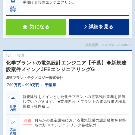
手掛ける設備エンジニアリン…
会社
概要
気になる
詳細を見る
掲載期間：26/07/31～26/08/20
設計（設備）
化学プラントの電気設計エンジニア【千葉】◆新規建
設案件メイン／JFEエンジニアリングG
JFEプラントテクノロジー株式会社
700万円～999万円
千葉県
新規建設をメインとした化学プラントの電気設計業務を担当
していただきます。 ■業務内容 ・プラントの電気設備の積算
業務（社内積…
仕事
内容
何らかの生産設備における電気設備の設計経験をお持
必須
ちの方 ※エンジニアリング会社以外…
応募
資格