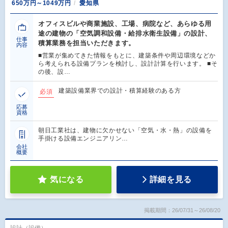
650万円～1049万円
愛知県
オフィスビルや商業施設、工場、病院など、あらゆる用
途の建物の「空気調和設備・給排水衛生設備」の設計、
仕事
積算業務を担当いただきます。
内容
■営業が集めてきた情報をもとに、建築条件や周辺環境などか
ら考えられる設備プランを検討し、設計計算を行います。 ■そ
の後、設…
建築設備業界での設計・積算経験のある方
必須
応募
資格
朝日工業社は、建物に欠かせない「空気・水・熱」の設備を
手掛ける設備エンジニアリン…
会社
概要
気になる
詳細を見る
掲載期間：26/07/31～26/08/20
設計（設備）