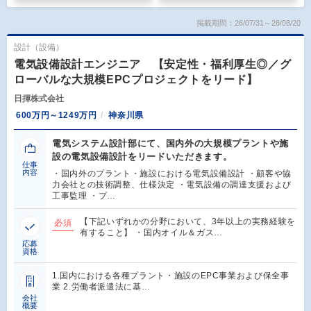
掲載期間：26/07/31～26/08/20
設計（設備）
電気設備設計エンジニア 【安定性・福利厚生◎／グ
ローバルな大規模EPCプロジェクトをリード】
日揮株式会社
600万円～1249万円
神奈川県
電気システム設計部にて、国内外の大規模プラントや施
設の電気設備設計をリードいただきます。
仕事
内容
・国内外のプラント・施設における電気設備設計 ・顧客や協
力会社との技術調整、仕様決定 ・電気設備の調達支援および
工事監理 ・プ…
【下記いずれかの分野において、3年以上の実務経験を
必須
有すること】 ・国内オイル＆ガス…
応募
資格
1.国内における各種プラント・施設のEPC事業および保全事
業 2.労働者派遣法に基…
会社
概要