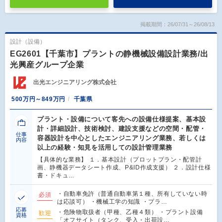
掲載期間：26/07/31～26/08/13
設計（設備）
EG2601【千葉市】プラントの静機械設備設計業務/出
光興産グループ企業
出光エンジニアリング株式会社
500万円～849万円
千葉県
プラント・設備について客先への設備仕様提案、基本設
計・詳細設計、技術検討、建設支援などの空間・配管・
仕事
容器設計を中心としたエンジニアリング業務、若しくは
内容
以上の経験・知見を活用しての設計管理業務
【具体的な業務】 １．基本設計（プロットプラン・配管計
画、静機器データシート作成、P&ID作成支援） ２．設計仕様
書・ドキュ…
・自動車免許（普通自動車第１種、所有していない時
必須
は応談可） ・機械工学の知識 ・プラ…
応募
・危険物取扱者（甲種、乙種４類） ・プラント設備
歓迎
資格
「オフサイト（タンク、受入・出荷設…