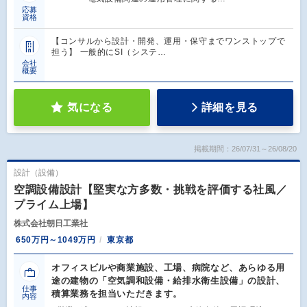
応募
資格
【コンサルから設計・開発、運用・保守までワンストップで
担う】 一般的にSI（システ…
会社
概要
気になる
詳細を見る
掲載期間：26/07/31～26/08/20
設計（設備）
空調設備設計【堅実な方多数・挑戦を評価する社風／
プライム上場】
株式会社朝日工業社
650万円～1049万円
東京都
オフィスビルや商業施設、工場、病院など、あらゆる用
途の建物の「空気調和設備・給排水衛生設備」の設計、
仕事
積算業務を担当いただきます。
内容