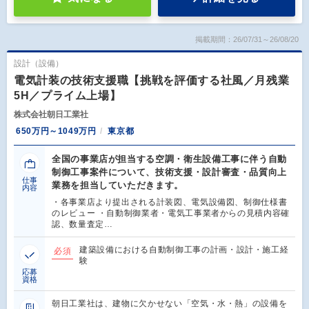
掲載期間：26/07/31～26/08/20
設計（設備）
電気計装の技術支援職【挑戦を評価する社風／月残業
5H／プライム上場】
株式会社朝日工業社
650万円～1049万円
東京都
全国の事業店が担当する空調・衛生設備工事に伴う自動
制御工事案件について、技術支援・設計審査・品質向上
仕事
業務を担当していただきます。
内容
・各事業店より提出される計装図、電気設備図、制御仕様書
のレビュー ・自動制御業者・電気工事業者からの見積内容確
認、数量査定…
建築設備における自動制御工事の計画・設計・施工経
必須
験
応募
資格
朝日工業社は、建物に欠かせない「空気・水・熱」の設備を