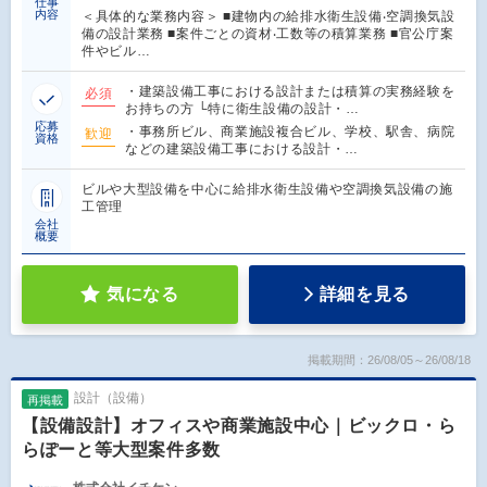
仕事
内容
＜具体的な業務内容＞ ■建物内の給排⽔衛⽣設備‧空調換気設
備の設計業務 ■案件ごとの資材‧⼯数等の積算業務 ■官公庁案
件やビル…
・建築設備工事における設計または積算の実務経験を
必須
お持ちの方 └特に衛生設備の設計・…
応募
・事務所ビル、商業施設複合ビル、学校、駅舎、病院
歓迎
資格
などの建築設備工事における設計・…
ビルや大型設備を中心に給排水衛生設備や空調換気設備の施
工管理
会社
概要
気になる
詳細を見る
掲載期間：26/08/05～26/08/18
設計（設備）
再掲載
【設備設計】オフィスや商業施設中心｜ビックロ・ら
らぽーと等大型案件多数