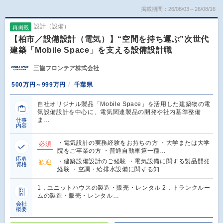
掲載期間：26/08/03～26/08/16
設計（設備）
再掲載
【柏市／設備設計（電気）】“空間を持ち運ぶ”次世代
建築「Mobile Space」を支える設備設計職
三協フロンテア株式会社
500万円～999万円
千葉県
自社オリジナル製品「Mobile Space」を活用した建築物の電
気設備設計を中心に、電気関連製品の開発や社内基準整備
ま…
仕事
内容
・電気設計の実務経験をお持ちの方 ・大学または大学
必須
院をご卒業の方 ・普通自動車第一種…
応募
・建築設備設計のご経験 ・電気設備に関する製品開発
歓迎
資格
経験 ・空調・給排水設備に関する知…
1．ユニットハウスの製造・販売・レンタル 2．トランクルー
ムの製造・販売・レンタル…
会社
概要