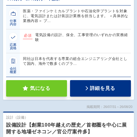
医薬・ファインケミカルプラントや石油化学プラントを対象
に、電気設計または計装設計業務を担当します。 ＜具体的な
業務内容＞ プ…
仕事
内容
電気設備の設計、保全、工事管理のいずれかの実務経
必須
験
応募
資格
同社は日本を代表する専業の総合エンジニアリング会社とし
て国内、海外で数多くのプラ…
会社
概要
気になる
詳細を見る
掲載期間：26/07/31～26/08/20
設計（設備）
設備設計【創業100年越えの歴史／首都圏を中心に展
開する地場ゼネコン／官公庁案件多】