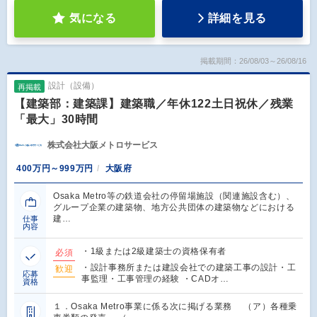
気になる
詳細を見る
掲載期間：26/08/03～26/08/16
設計（設備）
再掲載
【建築部：建築課】建築職／年休122土日祝休／残業
「最大」30時間
株式会社大阪メトロサービス
400万円～999万円
大阪府
Osaka Metro等の鉄道会社の停留場施設（関連施設含む）、
グループ企業の建築物、地方公共団体の建築物などにおける
建…
仕事
内容
・1級または2級建築士の資格保有者
必須
・設計事務所または建設会社での建築工事の設計・工
歓迎
応募
事監理・工事管理の経験 ・CADオ…
資格
１．Osaka Metro事業に係る次に掲げる業務 （ア）各種乗