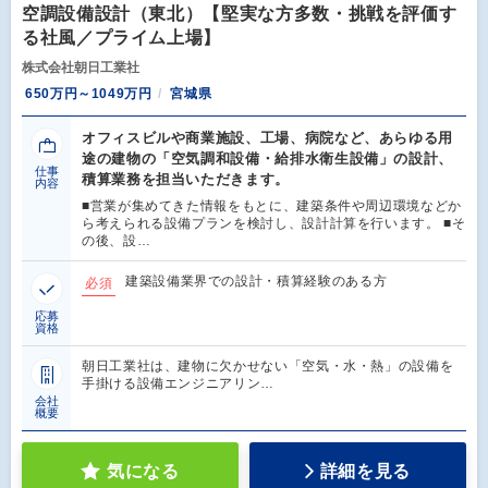
空調設備設計（東北）【堅実な方多数・挑戦を評価す
る社風／プライム上場】
株式会社朝日工業社
650万円～1049万円
宮城県
オフィスビルや商業施設、工場、病院など、あらゆる用
途の建物の「空気調和設備・給排水衛生設備」の設計、
仕事
積算業務を担当いただきます。
内容
■営業が集めてきた情報をもとに、建築条件や周辺環境などか
ら考えられる設備プランを検討し、設計計算を行います。 ■そ
の後、設…
建築設備業界での設計・積算経験のある方
必須
応募
資格
朝日工業社は、建物に欠かせない「空気・水・熱」の設備を
手掛ける設備エンジニアリン…
会社
概要
気になる
詳細を見る