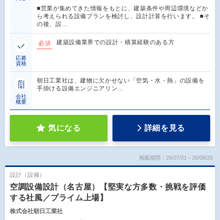
■営業が集めてきた情報をもとに、建築条件や周辺環境などか
ら考えられる設備プランを検討し、設計計算を行います。 ■そ
の後、設…
建築設備業界での設計・積算経験のある方
必須
応募
資格
朝日工業社は、建物に欠かせない「空気・水・熱」の設備を
手掛ける設備エンジニアリン…
会社
概要
気になる
詳細を見る
掲載期間：26/07/31～26/08/20
設計（設備）
空調設備設計（名古屋）【堅実な方多数・挑戦を評価
する社風／プライム上場】
株式会社朝日工業社