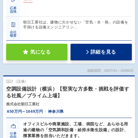
応募
資格
朝日工業社は、建物に欠かせない「空気・水・熱」の設備を
手掛ける設備エンジニアリン…
会社
概要
気になる
詳細を見る
掲載期間：26/07/31～26/08/20
設計（設備）
空調設備設計（横浜）【堅実な方多数・挑戦を評価す
る社風／プライム上場】
株式会社朝日工業社
650万円～1049万円
神奈川県
オフィスビルや商業施設、工場、病院など、あらゆる用
途の建物の「空気調和設備・給排水衛生設備」の設計、
仕事
積算業務を担当いただきます。
内容