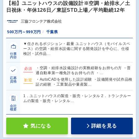
【柏】ユニットハウスの設備設計※空調・給排水／土
日祝休・年休126日／東証STD上場／平均勤続12年
三協フロンテア株式会社
500万円～999万円
千葉県
▼任されるポジション・裁量 ユニットハウス（モバイルスペ
ース）の空調・給排水設備に関する開発設計を中心に、仕様
検討・試作品…
仕事
内容
・空調・給排水設備設計の実務経験をお持ちの方 ・普
必須
通自動車第一種免許をお持ちの方 ・…
応募
・AutoCADを使用した設計経験 ・設備開発や試作品検
歓迎
資格
証の経験 ・工業製品や量産製…
1．ユニットハウスの製造・販売・レンタル 2．トランクルー
ムの製造・販売・レンタル…
会社
概要
気になる
詳細を見る