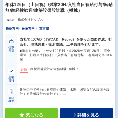
年休126日（土日祝）/残業20H/入社当日有給付与/転勤
無/微経験歓迎/建築設備設計職（機械）
株式会社トップス
500万円～949万円
東京都
当社ではCAD（JWCAD、Rebro）を使った図面作成、打
合せ、現地調査・役所協議、工事監理を行います。
仕事
内容
■働き方の魅力 ・年休120日以上※2026年実績126日 ・完全
週休二日制※土日祝日 ・入社当日有給付与 ・有給消化率90％
超…
機械設備設計の実務経験1年以上
必須
応募
資格
建物の中で使われる空調や電気、水道、照明などの設備を設
計する設備設計の会社です。…
会社
概要
気になる
詳細を見る