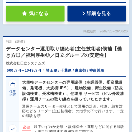
気になる
詳細を見る
掲載期間：26/07/31～26/08/20
設計（設備）
データセンター運用取り纏め者(主任技術者)候補【働
き方◎／福利厚生◎／日立グループの安定性】
株式会社日立システムズ
600万円～1049万円
埼玉県 / 千葉県 / 東京都 / 神奈川県
大規模データセンターの専用設備（空調設備、受変電設
備、発電機、大規模UPS）、建物設備、衛生設備（防災
仕事
設備検査、受水槽検査）、他運用 サービス（ビル外装清
内容
掃）運用チームの取り纏めを担っていただきます。
運用チームのリーダー候補として運用の計画、推進、顧客対
応などをリーダー(主任技術者）の指示の下で行います。一定
の経験を積…
以下いずれか必須 ・設備保全・運用などに関する経験
必須
・電気設備関連の運用管理に関する…