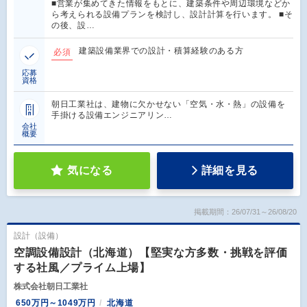
■営業が集めてきた情報をもとに、建築条件や周辺環境などか
ら考えられる設備プランを検討し、設計計算を行います。 ■そ
の後、設…
建築設備業界での設計・積算経験のある方
必須
応募
資格
朝日工業社は、建物に欠かせない「空気・水・熱」の設備を
手掛ける設備エンジニアリン…
会社
概要
気になる
詳細を見る
掲載期間：26/07/31～26/08/20
設計（設備）
空調設備設計（北海道）【堅実な方多数・挑戦を評価
する社風／プライム上場】
株式会社朝日工業社
650万円～1049万円
北海道