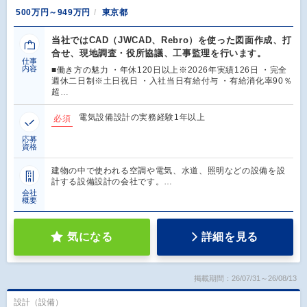
500万円～949万円
東京都
当社ではCAD（JWCAD、Rebro）を使った図面作成、打
合せ、現地調査・役所協議、工事監理を行います。
仕事
内容
■働き方の魅力 ・年休120日以上※2026年実績126日 ・完全
週休二日制※土日祝日 ・入社当日有給付与 ・有給消化率90％
超…
電気設備設計の実務経験1年以上
必須
応募
資格
建物の中で使われる空調や電気、水道、照明などの設備を設
計する設備設計の会社です。…
会社
概要
気になる
詳細を見る
掲載期間：26/07/31～26/08/13
設計（設備）