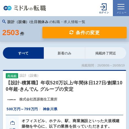
設計（設備）/土日祝休み
の転職・求人情報一覧
2503
条件の変更
件
すべて
新着のみ
掲載終了間近
掲載期間：26/08/06～26/08/19
設計（設備）
再掲載
【設計‧積算職】年収520万以上∕年間休⽇127⽇∕創業10
0年超‧きんでん グループの安定
株式会社西原衛生工業所
500万円～799万円
神奈川県
オフィスビル、ホテル、駅、商業施設といった⼤規模建
築物を中⼼に、以下の業務を担っていただきます。