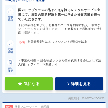
600万円～799万円
東京都
国内トップクラスの品ぞろえを誇るレンタルサービス企
業にて、顧客の課題解決を第一に考えた提案営業を担っ
仕事
ていただきます。
内容
下記の業務を通じて、お客様のニーズを的確に捉え、最適な
ソリューションを提供します。 ・お客様からの問い合わせ対
応（電話・メ…
営業経験5年以上 マネジメント経験3年以上
必須
応募
資格
＜事業の特徴＞ 総合物品レンタル業を代表する会社として法
人向けオフィス、不動産、イ…
会社
概要
気になる
詳細を見る
掲載期間：26/08/07～26/08/20
営業マネージャー・管理職
NEW