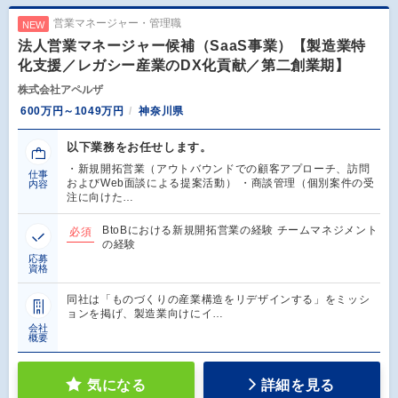
営業マネージャー・管理職
NEW
法人営業マネージャー候補（SaaS事業）【製造業特
化支援／レガシー産業のDX化貢献／第二創業期】
株式会社アペルザ
600万円～1049万円
神奈川県
以下業務をお任せします。
・新規開拓営業（アウトバウンドでの顧客アプローチ、訪問
仕事
およびWeb面談による提案活動） ・商談管理（個別案件の受
内容
注に向けた…
BtoBにおける新規開拓営業の経験 チームマネジメント
必須
の経験
応募
資格
同社は「ものづくりの産業構造をリデザインする」をミッシ
ョンを掲げ、製造業向けにイ…
会社
概要
気になる
詳細を見る