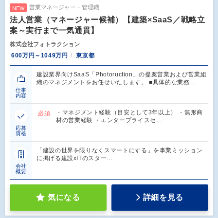
営業マネージャー・管理職
NEW
法人営業（マネージャー候補）【建築×SaaS／戦略立
案～実行まで一気通貫】
株式会社フォトラクション
600万円～1049万円
東京都
建設業界向けSaaS「Photoruction」の提案営業および営業組
織のマネジメントをお任せいたします。 ■具体的な業務…
仕事
内容
・マネジメント経験（目安として3年以上） ・無形商
必須
材の営業経験 ・エンタープライスセ…
応募
資格
「建設の世界を限りなくスマートにする」を事業ミッション
に掲げる建設xITのスター…
会社
概要
気になる
詳細を見る