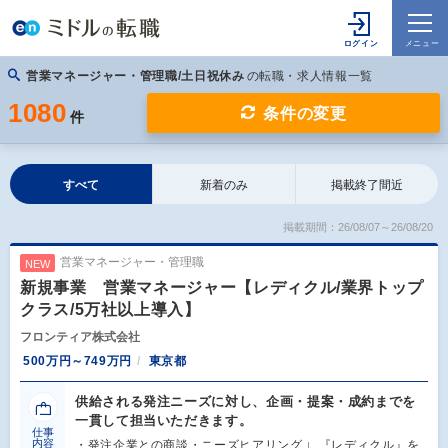
営業マネージャー・管理職/土日祝休み
の転職・求人情報一覧
1080
条件の変更
件
すべて
新着のみ
掲載終了間近
掲載期間：26/08/07～26/08/20
営業マネージャー・管理職
NEW
新規事業 営業マネージャー【レディクル/業界トップ
クラス/5万社以上導入】
フロンティア株式会社
500万円～749万円
東京都
供給される発注ニーズに対し、企画・提案・成約までを
一貫して担当いただきます。
仕事
内容
・発注企業との商談・ニーズヒアリング ∟『レディクル』を