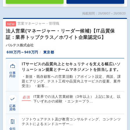
掲載期間：26/08/07～26/08/20
営業マネージャー・管理職
NEW
法人営業(マネージャー・リーダー候補)【IT品質保
証：業界トップクラス／ホワイト企業認定G】
バルテス株式会社
600万円～949万円
東京都
ITサービスの品質向上とセキュリティを支える幅広いソ
リューション提案とチームマネジメントを担当します。
仕事
内容
・新規・既存顧客への営業活動（アポイント設定、商談、課
題ヒアリング、テスト工程や品質向上サービスの提案、案件
受注） ・顧客…
IT業界での法人営業経験（3年以上） 上記に加え、以
必須
下いずれかの経験 ・エンタープラ…
応募
資格
ソフトウェアテスト及び教育コンサルティング、コンテンツ
テストによるエンドユーザー…
会社