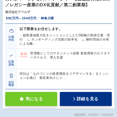
／レガシー産業のDX化貢献／第二創業期】
株式会社アペルザ
600万円～1049万円
神奈川県
以下業務をお任せします。
・顧客価値最大化をミッションとしたCS戦略の戦術立案・実
仕事
行 ∟ オンボーディング活動の効率化 ∟ 解約理由の分析
内容
による離…
管理職としてのマネジメント経験 無形商材のカスタマ
必須
ーサクセス、導入支援
応募
資格
同社は「ものづくりの産業構造をリデザインする」をミッシ
ョンを掲げ、製造業向けにイ…
会社
概要
気になる
詳細を見る
掲載期間：26/08/07～26/08/20