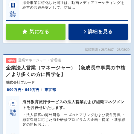
海外事業に特化した同社は、動画メディアマーケティングを
経営の共通基盤として、訪日…
会社
概要
気になる
詳細を見る
掲載期間：26/08/07～26/08/20
営業マネージャー・管理職
NEW
企業法人営業（マネージャー）【急成長中事業の中核
／より多くの方に留学を】
株式会社ブルード
600万円～949万円
東京都
海外教育旅行サービスの法人営業および組織マネジメン
トをお任せいたします。
仕事
内容
・法人顧客の海外研修ニーズのヒアリングおよび要件定義 ・
顧客課題に応じた海外研修プログラムの企画・提案 ・新規顧
客の開拓およ…