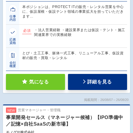
本ポジションは、PROTECT ITの販売・レンタル営業を中心
に、仮設屋根・仮設テント領域の事業拡大を担っていただき
ます…
仕事
内容
・法人営業経験 ・建設業界または仮設・テント・施工
必須
関連業界での実務経験
応募
資格
とび・土工工事、躯体一式工事、リニューアル工事、仮設資
材の販売・買取・レンタル
会社
概要
気になる
詳細を見る
掲載期間：26/08/07～26/08/20
営業マネージャー・管理職
NEW
事業開発セールス（マネージャー候補）【IPO準備中
／記憶×自社SaaSの新市場】
モノグサ株式会社