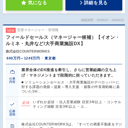
気になる
詳細を見る
掲載期間：26/08/07～26/08/20
営業マネージャー・管理職
NEW
フィールドセールス（マネージャー候補）【イオン・
ルミネ・丸井など/大手商業施設DX】
株式会社COUNTERWORKS
600万円～1249万円
東京都
業界全体のDX推進を牽引し、さらに営業組織の立ち上
げ・マネジメントまで段階的に担っていただきます。
仕事
内容
■ ソリューションセールス ・大手商業施設やデベロッパーに
対する課題の発掘～提案～導入支援 ・顧客の中長期戦略に基
づいたSH…
いずれか必須 ・法人営業経験 目安3年以上 ・コンサル
必須
ティング経験 目安3年以上 ・エ…
応募
資格
株式会社COUNTERWORKSは、「すべての商業不動産をデジ