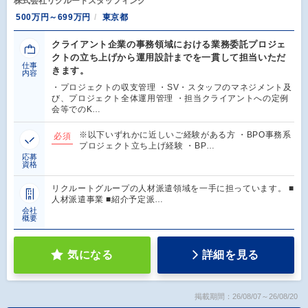
株式会社リクルートスタッフィング
500万円～699万円
東京都
クライアント企業の事務領域における業務委託プロジェ
クトの立ち上げから運用設計までを一貫して担当いただ
仕事
きます。
内容
・プロジェクトの収支管理 ・SV・スタッフのマネジメント及
び、プロジェクト全体運用管理 ・担当クライアントへの定例
会等でのK…
※以下いずれかに近しいご経験がある方 ・BPO事務系
必須
プロジェクト立ち上げ経験 ・BP…
応募
資格
リクルートグループの人材派遣領域を一手に担っています。 ■
人材派遣事業 ■紹介予定派…
会社
概要
気になる
詳細を見る
掲載期間：26/08/07～26/08/20