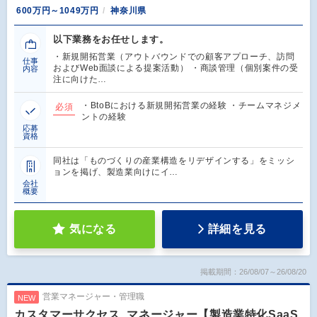
600万円～1049万円
神奈川県
以下業務をお任せします。
・新規開拓営業（アウトバウンドでの顧客アプローチ、訪問
仕事
およびWeb面談による提案活動） ・商談管理（個別案件の受
内容
注に向けた…
・BtoBにおける新規開拓営業の経験 ・チームマネジメ
必須
ントの経験
応募
資格
同社は「ものづくりの産業構造をリデザインする」をミッシ
ョンを掲げ、製造業向けにイ…
会社
概要
気になる
詳細を見る
掲載期間：26/08/07～26/08/20
営業マネージャー・管理職
NEW
カスタマーサクセス_マネージャー【製造業特化SaaS