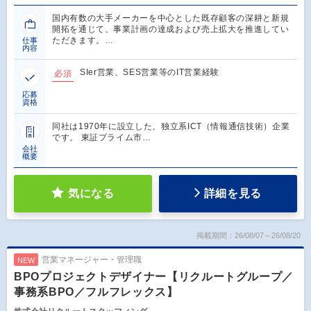
国内有数の大手メーカーを中心とした既存顧客の深耕と新規
開拓を通じて、事業計画の達成および売上拡大を推進してい
ただきます。…
仕事
内容
SIer営業、SES営業等のIT営業経験
必須
応募
資格
同社は1970年に設立した、独立系ICT（情報通信技術）企業
です。 東証プライム市…
会社
概要
気になる
詳細を見る
掲載期間：26/08/07～26/08/20
営業マネージャー・管理職
NEW
BPOプロジェクトデザイナー【リクルートグループ／
事務系BPO／フルフレックス】