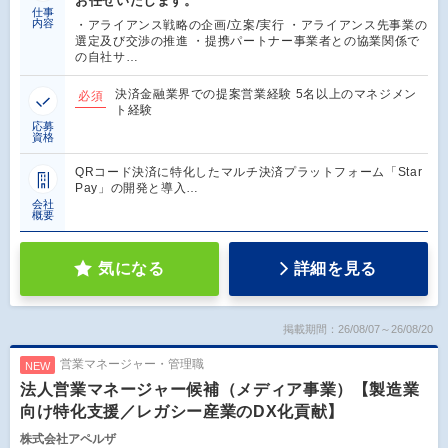
お任せいたします。
仕事
内容
・アライアンス戦略の企画/立案/実行 ・アライアンス先事業の
選定及び交渉の推進 ・提携パートナー事業者との協業関係で
の自社サ…
決済金融業界での提案営業経験 5名以上のマネジメン
必須
ト経験
応募
資格
QRコード決済に特化したマルチ決済プラットフォーム「Star
Pay」の開発と導入…
会社
概要
気になる
詳細を見る
掲載期間：26/08/07～26/08/20
営業マネージャー・管理職
NEW
法人営業マネージャー候補（メディア事業）【製造業
向け特化支援／レガシー産業のDX化貢献】
株式会社アペルザ