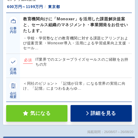
600万円～1199万円
東京都
教育機関向けに「Monoxer」を活用した課題解決提案
と、セールス組織のマネジメント・事業開発をお任せい
仕事
たします。
内容
・学校・学習塾などの教育機関に対する課題ヒアリングおよ
び提案営業 ・Monoxer導入・活用による学習成果向上支援 ・
セール…
IT業界でのエンタープライズセールスのご経験をお持
必須
ちの方
応募
資格
＜同社のビジョン＞ 「記憶が日常」になる世界の実現に向
け、「記憶」にまつわるあらゆ…
会社
概要
気になる
詳細を見る
掲載期間：26/08/07～26/08/20