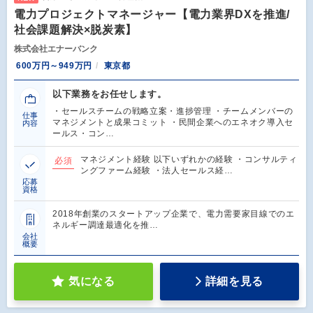
電力プロジェクトマネージャー【電力業界DXを推進/
社会課題解決×脱炭素】
株式会社エナーバンク
600万円～949万円
東京都
以下業務をお任せします。
・セールスチームの戦略立案・進捗管理 ・チームメンバーの
仕事
マネジメントと成果コミット ・民間企業へのエネオク導入セ
内容
ールス・コン…
マネジメント経験 以下いずれかの経験 ・コンサルティ
必須
ングファーム経験 ・法人セールス経…
応募
資格
2018年創業のスタートアップ企業で、電力需要家目線でのエ
ネルギー調達最適化を推…
会社
概要
気になる
詳細を見る