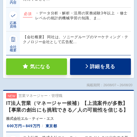
内容
・データ分析・解析・活用の実務経験3年以上 ・修士
必須
レベルの統計的機械学習の知識、ま…
応募
資格
【会社概要】 同社は、ソニーグループのマーケティング・テ
クノロジー会社として広告配…
会社
概要
気になる
詳細を見る
掲載期間：26/08/07～26/08/20
営業マネージャー・管理職
NEW
IT法人営業（マネージャー候補）【上流案件が多数】
【事業の創出にも挑戦できる／人の可能性を信じる】
株式会社エル・ティー・エス
600万円～849万円
東京都