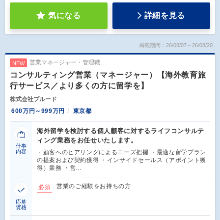
気になる
詳細を見る
掲載期間：26/08/07～26/08/20
営業マネージャー・管理職
NEW
コンサルティング営業（マネージャー）【海外教育旅
行サービス／より多くの方に留学を】
株式会社ブルード
600万円～999万円
東京都
海外留学を検討する個人顧客に対するライフコンサルテ
ィング業務をお任せいたします。
仕事
内容
・顧客へのヒアリングによるニーズ把握 ・最適な留学プラン
の提案および契約獲得 ・インサイドセールス（アポイント獲
得）業務 ・営…
営業のご経験をお持ちの方
必須
応募
資格