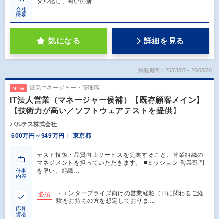
タル化し、商いの新…
会社
概要
気になる
詳細を見る
掲載期間：26/08/07～26/08/20
営業マネージャー・管理職
NEW
IT法人営業（マネージャー候補）【既存顧客メイン】
【技術力が高い／ソフトウェアテストを提供】
バルテス株式会社
600万円～949万円
東京都
テスト技術・品質向上サービスを提案すること、営業組織の
マネジメントを担っていただきます。 ■ミッション 営業部門
を率い、組織…
仕事
内容
・エンタープライズ向けの営業経験（ITに関わるご経
必須
験をお持ちの方を想定しておりま…
応募
資格