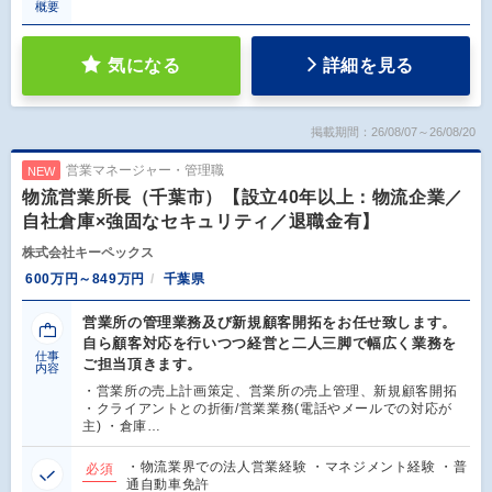
概要
気になる
詳細を見る
掲載期間：26/08/07～26/08/20
営業マネージャー・管理職
NEW
物流営業所長（千葉市）【設立40年以上：物流企業／
自社倉庫×強固なセキュリティ／退職金有】
株式会社キーペックス
600万円～849万円
千葉県
営業所の管理業務及び新規顧客開拓をお任せ致します。
自ら顧客対応を行いつつ経営と二人三脚で幅広く業務を
仕事
ご担当頂きます。
内容
・営業所の売上計画策定、営業所の売上管理、新規顧客開拓
・クライアントとの折衝/営業業務(電話やメールでの対応が
主) ・倉庫…
・物流業界での法人営業経験 ・マネジメント経験 ・普
必須
通自動車免許