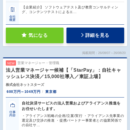
【企業紹介】 ソフトウェアテスト及び教育コンサルティン
グ、コンテンツテストによるエ…
会社
概要
気になる
詳細を見る
掲載期間：26/08/07～26/08/20
営業マネージャー・管理職
NEW
法人営業マネージャー候補【「StarPay」：自社キャ
ッシュレス決済／15,000社導入／東証上場】
株式会社ネットスターズ
600万円～1049万円
東京都
自社決済サービスの法人営業およびアライアンス推進を
お任せいたします。
仕事
内容
・アライアンス戦略の企画/立案/実行 ・アライアンス先事業の
選定及び交渉の推進 ・提携パートナー事業者との協業関係で
の自社サ…