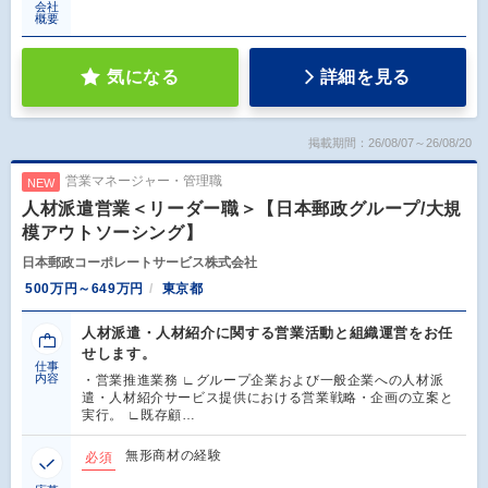
会社
概要
気になる
詳細を見る
掲載期間：26/08/07～26/08/20
営業マネージャー・管理職
NEW
人材派遣営業＜リーダー職＞【日本郵政グループ/大規
模アウトソーシング】
日本郵政コーポレートサービス株式会社
500万円～649万円
東京都
人材派遣・人材紹介に関する営業活動と組織運営をお任
せします。
仕事
内容
・営業推進業務 ∟グループ企業および一般企業への人材派
遣・人材紹介サービス提供における営業戦略・企画の立案と
実行。 ∟既存顧…
無形商材の経験
必須