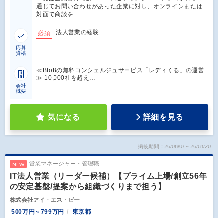
通じてお問い合わせがあった企業に対し、オンラインまたは
対面で商談を…
法人営業の経験
必須
応募
資格
≪BtoBの無料コンシェルジュサービス「レディくる」の運営
≫ 10,000社を超え…
会社
概要
気になる
詳細を見る
掲載期間：26/08/07～26/08/20
営業マネージャー・管理職
NEW
IT法人営業（リーダー候補）【プライム上場/創立56年
の安定基盤/提案から組織づくりまで担う】
株式会社アイ・エス・ビー
500万円～799万円
東京都