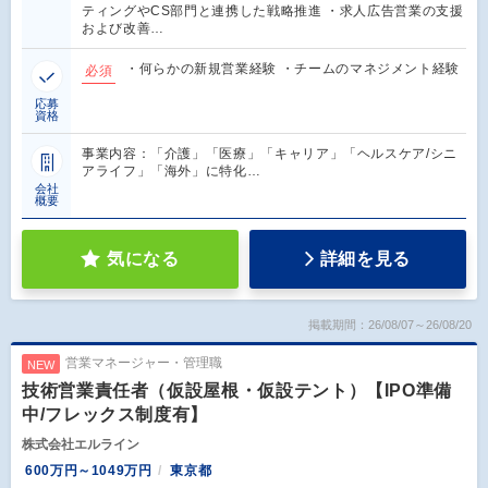
ティングやCS部門と連携した戦略推進 ・求人広告営業の支援
および改善…
・何らかの新規営業経験 ・チームのマネジメント経験
必須
応募
資格
事業内容：「介護」「医療」「キャリア」「ヘルスケア/シニ
アライフ」「海外」に特化…
会社
概要
気になる
詳細を見る
掲載期間：26/08/07～26/08/20
営業マネージャー・管理職
NEW
技術営業責任者（仮設屋根・仮設テント）【IPO準備
中/フレックス制度有】
株式会社エルライン
600万円～1049万円
東京都