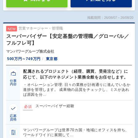
掲載期間：26/08/07～26/08/20
営業マネージャー・管理職
NEW
スーパーバイザー【安定基盤の管理職／グローバル／
フルフレ可】
マンパワーグループ株式会社
500万円～749万円
東京都
配属されるプロジェクト（経理、購買、受発注など）に
応じて、以下のマネジメント業務全般をお任せします。
仕事
内容
・オペレーション管理: 日々の業務が計画通りに進んでいるか
進捗を管理します。 成果物の品質をチェックし、ミスがあれ
ば原因を分…
スーパーバイザー経験
必須
応募
資格
マンパワーグループは世界70カ国・地域にオフィスを持ち、
ワールドワイドに展開して…