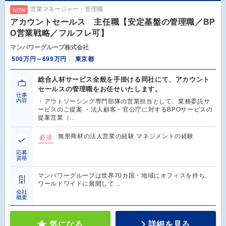
営業マネージャー・管理職
NEW
アカウントセールス 主任職【安定基盤の管理職／BP
O営業戦略／フルフレ可】
マンパワーグループ株式会社
500万円～699万円
東京都
総合人材サービス全般を手掛ける同社にて、アカウント
セールスの管理職をお任せいたします。
仕事
内容
・アウトソーシング専門部隊の営業担当として、業務委託サ
ービスのご提案 ・法人顧客・官公庁に対するBPOサービスの
提案営業（…
無形商材の法人営業の経験 マネジメントの経験
必須
応募
資格
マンパワーグループは世界70カ国・地域にオフィスを持ち、
ワールドワイドに展開して…
会社
概要
気になる
詳細を見る