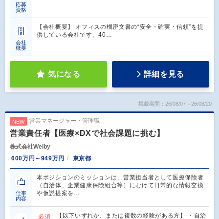
応募
資格
【会社概要】 オフィスの機密文書の“安全・確実・信頼”を提
供している会社です。40…
会社
概要
気になる
詳細を見る
掲載期間：26/08/07～26/08/20
営業マネージャー・管理職
NEW
営業責任者【医療×DXで社会課題に挑む】
株式会社Welby
600万円～949万円
東京都
本ポジションのミッションは、営業担当者として医療保険者
（自治体、企業健康保険組合等）にむけて日常的な情報交換
や仮説提案を…
仕事
内容
【以下いずれか、または複数の経験がある方】 ・自治
必須