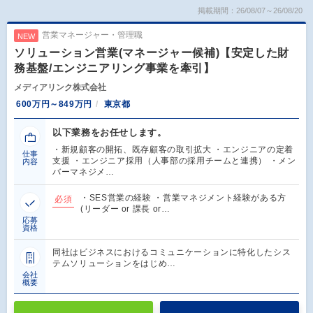
掲載期間：26/08/07～26/08/20
営業マネージャー・管理職
NEW
ソリューション営業(マネージャー候補)【安定した財
務基盤/エンジニアリング事業を牽引】
メディアリンク株式会社
600万円～849万円
東京都
以下業務をお任せします。
・新規顧客の開拓、既存顧客の取引拡大 ・エンジニアの定着
仕事
支援 ・エンジニア採用（人事部の採用チームと連携） ・メン
内容
バーマネジメ…
・SES営業の経験 ・営業マネジメント経験がある方
必須
(リーダー or 課長 or…
応募
資格
同社はビジネスにおけるコミュニケーションに特化したシス
テムソリューションをはじめ…
会社
概要