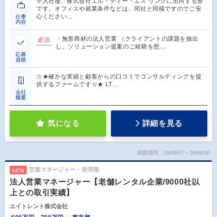
※入社後、株式会社エル・ティー・エス リンクに出向する形
です。オフィスや就業条件などは、同社と同様ですのでご安
心ください…
仕事
内容
・無形商材の法人営業 （クライアントの課題を抽出
必須
し、ソリューション提案のご経験を想…
応募
資格
☆★確かな実績と顧客からの口コミでコンサルティングを提
供するファームです☆★ LT…
会社
概要
気になる
詳細を見る
掲載期間：26/08/07～26/08/20
営業マネージャー・管理職
NEW
法人営業マネージャー【老舗レンタル企業/9000社以
上との取引実績】
エイトレント株式会社