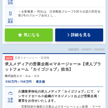
応募
資格
＜企業概要＞ 同社は、日本郵政グループ100％出資の民営化
第1号のグループ会社とし…
会社
概要
気になる
詳細を見る
掲載期間：26/08/07～26/08/20
営業マネージャー・管理職
NEW
求人メディアの営業企画≪マネージャー≫【求人プラ
ットフォーム「カイゴジョブ」担当】
株式会社エス・エム・エス
550万円～749万円
東京都
介護業界特化の求人メディア「カイゴジョブ」にて、イ
ンサイドセールス組織のマネジメントおよび営業企画・
仕事
運営をお任せいたします。
内容
・営業戦術や施策の立案およびオペレーション改善 ・マーケ