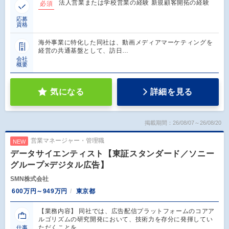
法人営業または学校営業の経験 新規顧客開拓の経験
必須
応募
資格
海外事業に特化した同社は、動画メディアマーケティングを
経営の共通基盤として、訪日…
会社
概要
気になる
詳細を見る
掲載期間：26/08/07～26/08/20
営業マネージャー・管理職
NEW
データサイエンティスト【東証スタンダード／ソニー
グループ×デジタル広告】
SMN株式会社
600万円～949万円
東京都
【業務内容】 同社では、広告配信プラットフォームのコアア
ルゴリズムの研究開発において、技術力を存分に発揮してい
ただくことを…
仕事