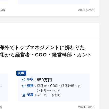
転職
2024/02/29
海外でトップマネジメントに携わりた
技術から経営者・COO・経営幹部・カント
現職
年収：
950万円
職種：
ニ
経営者・COO・経営幹部・カ
ントリーヘッド
業種：
）
メーカー（機械）
職
2021/10/15