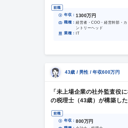
前職
年収：
1300万円
職種：
経営者・COO・経営幹部・カ
ントリーヘッド
業種：
IT
43歳 / 男性 / 年収600万円
「未上場企業の社外監査役に
の税理士（43歳）が構築し
前職
年収：
800万円
職種：