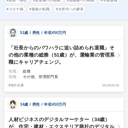
#転居・移住
#異業種への転職
#異職種への転職
#早期退職
#コロナ禍
#最後の転職
#次世代への継承
51歳 / 男性 / 年収450万円
「社長からのパワハラに追い詰められ退職」そ
の他の業種の総務（51歳）が、運輸業の管理系
職にキャリアチェンジ。
前職
総務
現職
その他、管理部門系
#地方企業
2019/10/10
34歳 / 男性 / 年収450万円
人材ビジネスのデジタルマーケター（34歳）
が、住宅・建材・エクステリア商社のデジタル