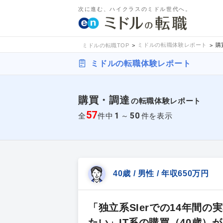
次に進む、ハイクラスのミドル世代へ。
ミドルの転職体験レポート
購
ミドルの転職TOP
ミドルの転職体験レポート
購買・調達
の転職体験レポート
57
1
50
全
件中
～
件を表示
40歳 / 男性 / 年収650万円
「独立系SIerでの14年間
たい」IT系の購買（40歳