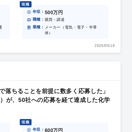
現職
年収：
500万円
職種：
購買・調達
業種：
通
メーカー（電気・電子・半導
体）
2026/05/18
で落ちることを前提に数多く応募した」
歳）が、50社への応募を経て達成した化学
現職
年収：
600万円