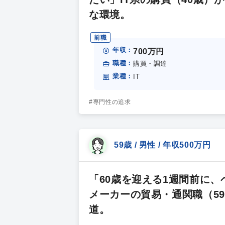
な環境。
前職
年収：
700万円
職種：
購買・調達
業種：
IT
#専門性の追求
59歳 / 男性 / 年収500万円
「60歳を迎える1週間前に
メーカーの貿易・通関職（5
道。