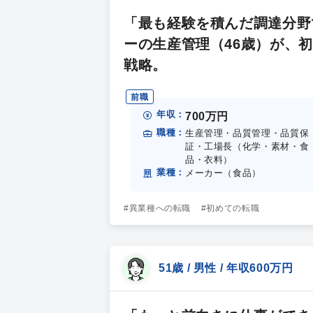
「最も経験を積んだ調達分野
ーの生産管理（46歳）が、初
戦略。
前職
年収：
700万円
職種：
生産管理・品質管理・品質保
証・工場長（化学・素材・食
品・衣料）
業種：
メーカー（食品）
#異業種への転職
#初めての転職
51歳 / 男性 / 年収600万円