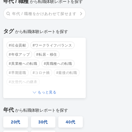
年代 / 職種
から転職体験レポートを探す
年代 / 職種をかけあわせて探せます
タグ
から転職体験レポートを探す
#社会貢献
#ワークライフバランス
#年収アップ
#転居・移住
#異業種への転職
#異職種への転職
#早期退職
#コロナ禍
#最後の転職
#次世代への継承
もっと見る
年代
から転職体験レポートを探す
20代
30代
40代