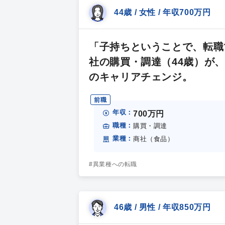
44歳 / 女性 / 年収700万円
「子持ちということで、転職
社の購買・調達（44歳）が
のキャリアチェンジ。
前職
年収：
700万円
職種：
購買・調達
業種：
商社（食品）
#異業種への転職
46歳 / 男性 / 年収850万円