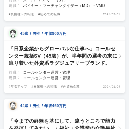
前職
スーパーバイザー（SV）
現職
バイヤー・マーチャンダイザー（MD）・VMD
#異職種への転職
#初めての転職
2024/02/01
45歳 / 男性 / 年収900万円
「日系企業からグローバルな仕事へ」コールセ
ンター統括SV（45歳）が、半年間の選考の末に
辿り着いた外資系ラグジュアリーブランド。
前職
コールセンター運営・管理
現職
コールセンター運営・管理
#年収アップ
#異業種への転職
#外資系企業
2024/01/04
44歳 / 男性 / 年収450万円
「今までの経験を基にして、違うところで能力
を発揮してみたい。」福祉・介護業の介護福祉