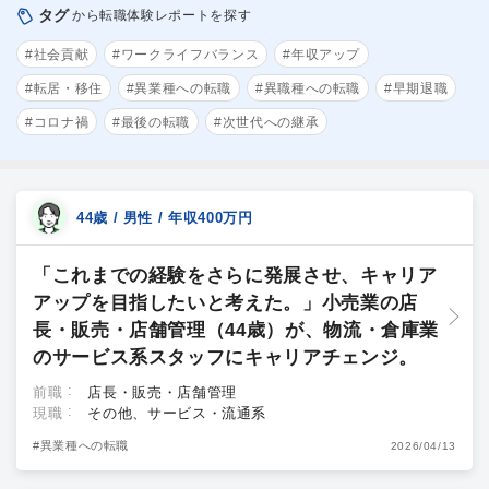
タグ
から転職体験レポートを探す
#社会貢献
#ワークライフバランス
#年収アップ
#転居・移住
#異業種への転職
#異職種への転職
#早期退職
#コロナ禍
#最後の転職
#次世代への継承
44歳 / 男性 / 年収400万円
「これまでの経験をさらに発展させ、キャリア
アップを目指したいと考えた。」小売業の店
長・販売・店舗管理（44歳）が、物流・倉庫業
のサービス系スタッフにキャリアチェンジ。
前職
店長・販売・店舗管理
現職
その他、サービス・流通系
#異業種への転職
2026/04/13