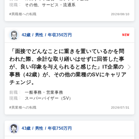
現職
その他、サービス・流通系
#異職種への転職
2026/08/10
42歳 / 男性 / 年収350万円
NEW
「面接でどんなことに重きを置いているかを問
われた際、余計な取り繕いはせずに回答した事
が、良い印象を与えられると感じた」IT企業の
事務（42歳）が、その他の業種のSVにキャリア
チェンジ。
前職
一般事務・営業事務
現職
スーパーバイザー（SV）
#異業種への転職
2026/07/31
43歳 / 男性 / 年収750万円