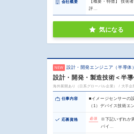
【概要・特徴】 技術
会社概要
評…
気になる
設計・開発エンジニア（半導体
NEW
設計・開発・製造技術＜半導
海外展開あり（日系グローバル企業）
大手企
■イメージセンサーの
仕事内容
（1）デバイス技術エ
必須
※下記いずれか
応募資格
バイ…