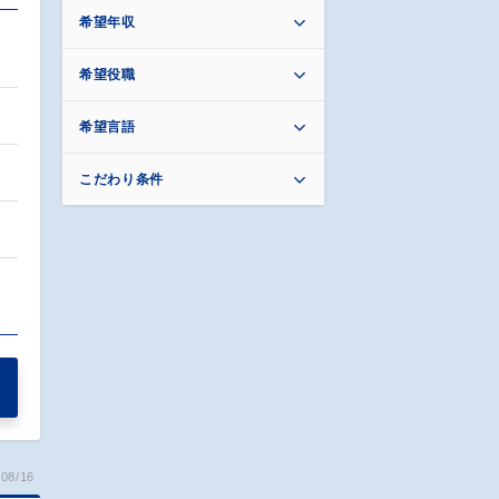
希望年収
開
希望役職
希望言語
こだわり条件
08/16