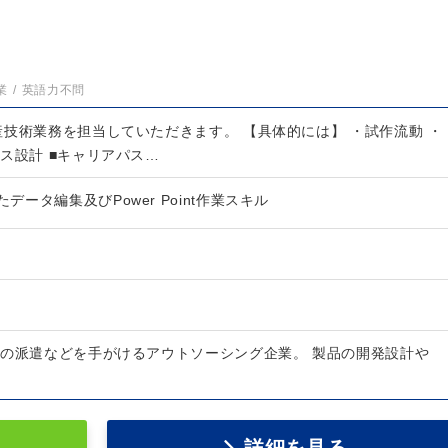
）
業
英語力不問
産技術業務を担当していただきます。 【具体的には】 ・試作流動 ・
ス設計 ■キャリアパス…
たデータ編集及びPower Point作業スキル
者の派遣などを手がけるアウトソーシング企業。 製品の開発設計や