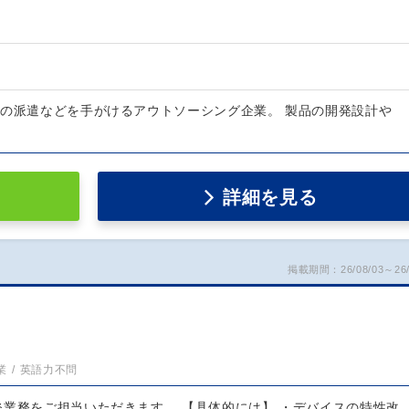
者の派遣などを手がけるアウトソーシング企業。 製品の開発設計や
詳細を見る
掲載期間：26/08/03～26/
）
業
英語力不問
発業務をご担当いただきます。 【具体的には】 ・デバイスの特性改