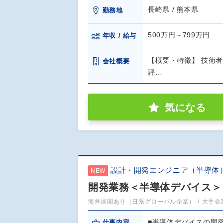
長崎県 / 熊本県
勤務地
500万円～799万円
年収 / 給与
【概要・特徴】 技術
会社概要
評…
気になる
設計・開発エンジニア（半導体
NEW
開発業務＜半導体デバイス＞
海外展開あり（日系グローバル企業）
大手企
■半導体デバイスの開
仕事内容