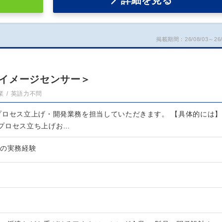
詳細を見る
掲載期間：26/08/03～26/
）
イメージセンサー＞
業
英語力不問
プロセス立上げ・開発業務を担当していただきます。 【具体的には】
プロセス立ち上げお…
ールの実務経験