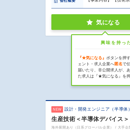
【事業内容】 【技術系
会社概要
気になる
興味を持っ
『★気になる』
ボタンを押
ェント・求人企業へ
匿名
で
届いたり、非公開求人が、
た求人は『★気になる』を
設計・開発エンジニア（半導体
NEW
生産技術＜半導体デバイス＞
海外展開あり（日系グローバル企業）
大手企