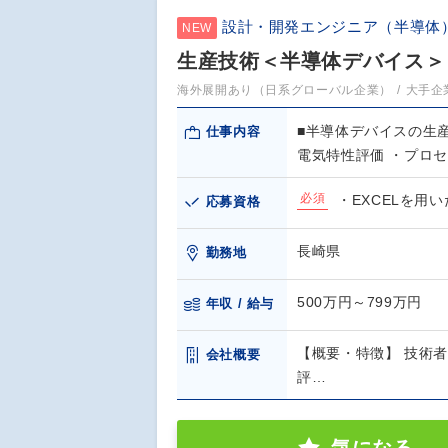
設計・開発エンジニア（半導体
NEW
生産技術＜半導体デバイス＞
海外展開あり（日系グローバル企業）
大手企
■半導体デバイスの生
仕事内容
電気特性評価 ・プロセ
必須
・EXCELを用い
応募資格
長崎県
勤務地
500万円～799万円
年収 / 給与
【概要・特徴】 技術
会社概要
評…