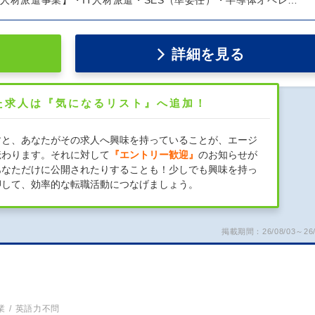
人材派遣事業】・IT人材派遣・SES（準委任）・半導体オペレ…
詳細を見る
た求人は『気になるリスト』へ追加！
すと、あなたがその求人へ興味を持っていることが、エージ
伝わります。それに対して
『エントリー歓迎』
のお知らせが
あなただけに公開されたりすることも！少しでも興味を持っ
押して、効率的な転職活動につなげましょう。
掲載期間：26/08/03～26/
）
業
英語力不問