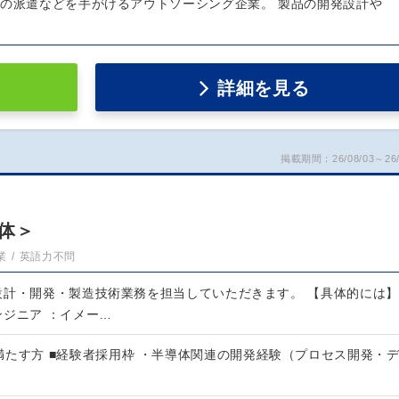
者の派遣などを手がけるアウトソーシング企業。 製品の開発設計や
詳細を見る
掲載期間：26/08/03～26/
）
体＞
業
英語力不問
設計・開発・製造技術業務を担当していただきます。 【具体的には】
ンジニア ：イメー…
満たす方 ■経験者採用枠 ・半導体関連の開発経験（プロセス開発・