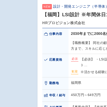
設計・開発エンジニア（半導体
NEW
【福岡】LSI設計 ※年間休日
HRプロビジョン株式会社
2030年までに200
仕事内容
【職務概要】 同社の
方まで、スキルに応じ
必須
【必須】 ・LS
応募資格
ト…
歓迎
※活かせる経験
福岡県
勤務地
450万円～649万円
年収 / 給与