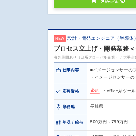
気になる
設計・開発エンジニア（半導体
NEW
プロセス立上げ・開発業務＜
海外展開あり（日系グローバル企業）
大手企
■イメージセンサーの
仕事内容
・イメージセンサーの
必須
・office系ツ
応募資格
長崎県
勤務地
500万円～799万円
年収 / 給与