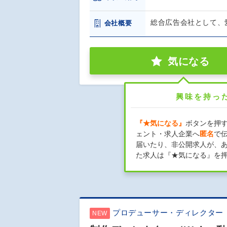
総合広告会社として、
会社概要
気になる
興味を持っ
『★気になる』
ボタンを押
ェント・求人企業へ
匿名
で
届いたり、非公開求人が、
た求人は『★気になる』を
プロデューサー・ディレクター
NEW