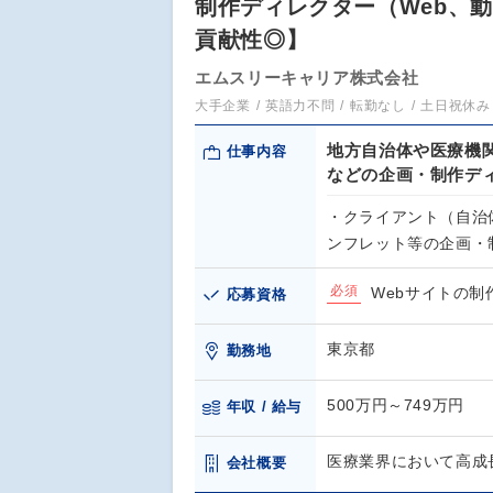
制作ディレクター（Web、
貢献性◎】
エムスリーキャリア株式会社
大手企業
英語力不問
転勤なし
土日祝休み
地方自治体や医療機
仕事内容
などの企画・制作デ
・クライアント（自治
ンフレット等の企画・
必須
Webサイトの
応募資格
東京都
勤務地
500万円～749万円
年収 / 給与
医療業界において高成
会社概要