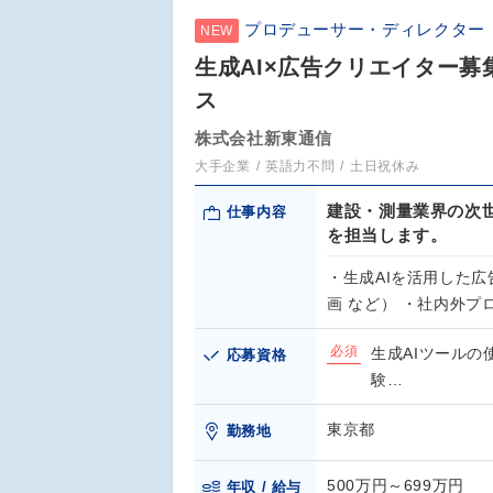
プロデューサー・ディレクター
NEW
生成AI×広告クリエイター募
ス
株式会社新東通信
大手企業
英語力不問
土日祝休み
建設・測量業界の次世
仕事内容
を担当します。
・生成AIを活用した
画 など） ・社内外プ
必須
生成AIツールの
応募資格
験…
東京都
勤務地
500万円～699万円
年収 / 給与