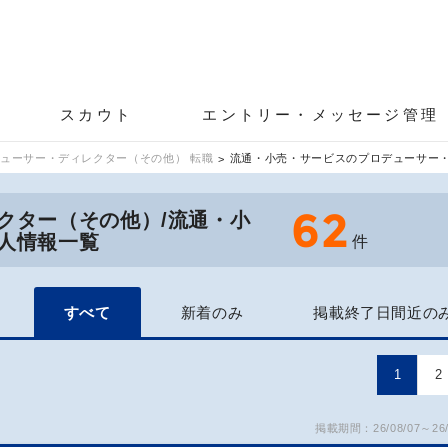
スカウト
エントリー・メッセージ管理
ューサー・ディレクター（その他） 転職
流通・小売・サービスのプロデューサー
62
クター（その他）/流通・小
人情報一覧
件
すべて
新着のみ
掲載終了日間近の
1
2
掲載期間：26/08/07～26/