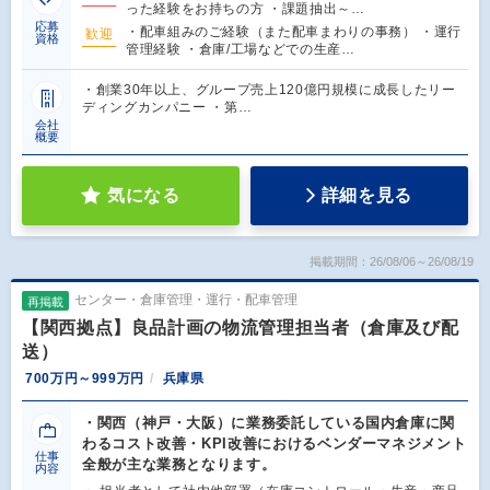
った経験をお持ちの方 ・課題抽出～…
応募
・配車組みのご経験（また配車まわりの事務） ・運行
歓迎
資格
管理経験 ・倉庫/工場などでの生産…
・創業30年以上、グループ売上120億円規模に成長したリー
ディングカンパニー ・第…
会社
概要
気になる
詳細を見る
掲載期間：26/08/06～26/08/19
センター・倉庫管理・運行・配車管理
再掲載
【関西拠点】良品計画の物流管理担当者（倉庫及び配
送）
700万円～999万円
兵庫県
・関西（神戸・大阪）に業務委託している国内倉庫に関
わるコスト改善・KPI改善におけるベンダーマネジメント
仕事
全般が主な業務となります。
内容