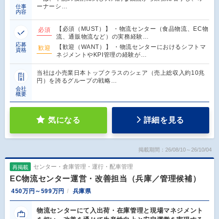
ーナーシ…
仕事
内容
【必須（MUST）】 ・物流センター（食品物流、EC物
必須
流、通販物流など）の実務経験…
応募
【歓迎（WANT）】 ・物流センターにおけるシフトマ
歓迎
資格
ネジメントやKPI管理の経験が…
当社は小売業日本トップクラスのシェア（売上総収入約10兆
円）を誇るグループの戦略…
会社
概要
気になる
詳細を見る
掲載期間：26/08/10～26/10/04
センター・倉庫管理・運行・配車管理
再掲載
EC物流センター運営・改善担当（兵庫／管理候補）
450万円～599万円
兵庫県
物流センターにて入出荷・在庫管理と現場マネジメント