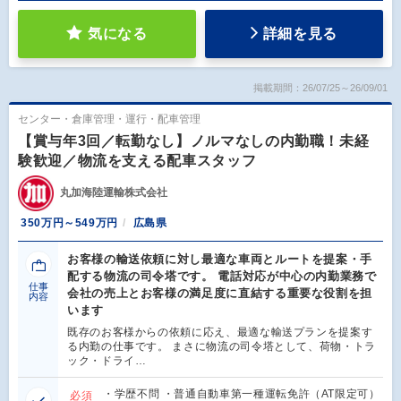
気になる
詳細を見る
掲載期間：26/07/25～26/09/01
センター・倉庫管理・運行・配車管理
【賞与年3回／転勤なし】ノルマなしの内勤職！未経
験歓迎／物流を支える配車スタッフ
丸加海陸運輸株式会社
350万円～549万円
広島県
お客様の輸送依頼に対し最適な車両とルートを提案・手
配する物流の司令塔です。 電話対応が中心の内勤業務で
仕事
会社の売上とお客様の満足度に直結する重要な役割を担
内容
います
既存のお客様からの依頼に応え、最適な輸送プランを提案す
る内勤の仕事です。 まさに物流の司令塔として、荷物・トラ
ック・ドライ…
・学歴不問 ・普通自動車第一種運転免許（AT限定可）
必須