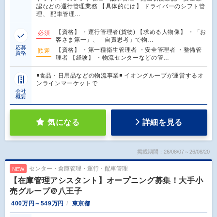
認などの運行管理業務 【具体的には】 ドライバーのシフト管
理、 配車管理…
【資格】 ・運行管理者(貨物) 【求める人物像】 ・「お
必須
客さま第一」、「自責思考」で物…
応募
【資格】 ・第一種衛生管理者 ・安全管理者 ・整備管
歓迎
資格
理者 【経験】 ・物流センターなどの管…
◾️食品・日用品などの物流事業◾️ イオングループが運営するオ
ンラインマーケットで…
会社
概要
気になる
詳細を見る
掲載期間：26/08/07～26/08/20
センター・倉庫管理・運行・配車管理
NEW
【在庫管理アシスタント】オープニング募集！大手小
売グループ＠八王子
400万円～549万円
東京都