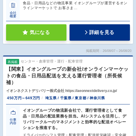
食品・日用品などの物流事業 イオングループが運営するオン
ラインマーケットで お客さま…
会社
概要
気になる
詳細を見る
掲載期間：26/08/07～26/08/20
センター・倉庫管理・運行・配車管理
再掲載
【関東】イオングループの新会社/オンラインマーケッ
トの食品・日用品配送を支える運行管理者（所長候
補）
イオンネクストデリバリー株式会社 https://aeonnextdelivery.co.jp/
450万円～649万円
埼玉県 / 千葉県 / 東京都 / 神奈川県
イオングループの物流新会社で、運行管理者として食
品・日用品の配送業務を担当。AIシステムを活用し、デ
仕事
リバリークルーのマネジメントと効率的な配送オペレー
内容
ションを推進する。
ドライバーのシフト管理・配車管理・配送状況確認・安全確