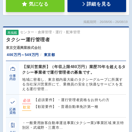
気になる
詳細を見る
掲載期間：26/08/06～26/08/19
センター・倉庫管理・運行・配車管理
再掲載
タクシー運行管理者
東京交通興業株式会社
400万円～549万円
東京都
【深川営業所】（年収上限480万円）業歴70年を超えるタ
クシー事業者で運行管理者の募集です。
仕事
内容
地域に密着し、東京都内最大級のタクシーグループに所属す
る当社深川営業所にて、乗務員の安全と快適なサービスを支
える運行管理…
【必須要件】 ・運行管理者資格をお持ちの方
必須
【歓迎要件】 ・普通自動車免許第一種
歓迎
応募
資格
・一般乗用旅客自動車運送事業(タクシー業)/事業区域:東京特
別区・武蔵野・三鷹市…