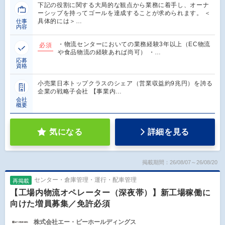
下記の役割に関する大局的な観点から業務に着手し、オーナ
ーシップを持ってゴールを達成することが求められます。 ＜
具体的には＞…
仕事
内容
・物流センターにおいての業務経験3年以上（EC物流
必須
や食品物流の経験あれば尚可） ・…
応募
資格
小売業日本トップクラスのシェア（営業収益約9兆円）を誇る
企業の戦略子会社 【事業内…
会社
概要
気になる
詳細を見る
掲載期間：26/08/07～26/08/20
センター・倉庫管理・運行・配車管理
再掲載
【工場内物流オペレーター（深夜帯）】新工場稼働に
向けた増員募集／免許必須
株式会社エー・ピーホールディングス