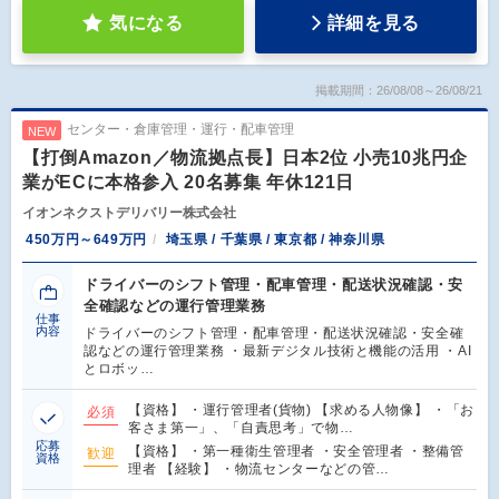
気になる
詳細を見る
掲載期間：26/08/08～26/08/21
センター・倉庫管理・運行・配車管理
NEW
【打倒Amazon／物流拠点長】日本2位 小売10兆円企
業がECに本格参入 20名募集 年休121日
イオンネクストデリバリー株式会社
450万円～649万円
埼玉県 / 千葉県 / 東京都 / 神奈川県
ドライバーのシフト管理・配車管理・配送状況確認・安
全確認などの運行管理業務
仕事
内容
ドライバーのシフト管理・配車管理・配送状況確認・安全確
認などの運行管理業務 ・最新デジタル技術と機能の活用 ・AI
とロボッ…
【資格】 ・運行管理者(貨物) 【求める人物像】 ・「お
必須
客さま第一」、「自責思考」で物…
応募
【資格】 ・第一種衛生管理者 ・安全管理者 ・整備管
歓迎
資格
理者 【経験】 ・物流センターなどの管…