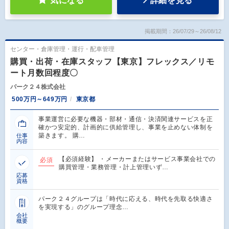
気になる
詳細を見る
掲載期間：26/07/29～26/08/12
センター・倉庫管理・運行・配車管理
購買・出荷・在庫スタッフ【東京】フレックス／リモ
ート月数回程度〇
パーク２４株式会社
500万円～649万円
東京都
事業運営に必要な機器・部材・通信・決済関連サービスを正
確かつ安定的、計画的に供給管理し、事業を止めない体制を
築きます。 購…
仕事
内容
【必須経験】 ・メーカーまたはサービス事業会社での
必須
購買管理・業務管理・計上管理いず…
応募
資格
パーク２４グループは「時代に応える、時代を先取る快適さ
を実現する」のグループ理念…
会社
概要