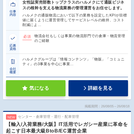
女性誌実売部数トップクラスのハルメクにて通販ビジネ
スの根幹を支える物流業務の管理運営をお任せします。
仕事
内容
ハルメクの通販物流において以下の業務を設定したKPIが目標
値に届くように運営管理してサービスレベルの維持、コスト
削減によ…
物流会社もしくは事業の物流部門での倉庫・物流管理
必須
のご経験
応募
資格
ハルメクグループは「情報コンテンツ」「物販」「コミュニ
ティ」の3事業を中心に事業…
会社
概要
気になる
詳細を見る
掲載期間：26/08/05～26/08/18
センター・倉庫管理・運行・配車管理
NEW
【輸入/入荷業務/大阪】IT活用でレガシー産業に革命を
起こす日本最大級BtoB/EC運営企業