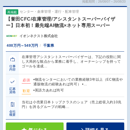
掲載期間：26/08/07～26/08/20
センター・倉庫管理・運行・配車管理
再掲載
【誉田CFC/在庫管理/アシスタントスーパーバイザ
ー】日本初！最先端AI物流×ネット専用スーパー
イオンネクスト株式会社
400万円～549万円
千葉県
在庫管理アシスタントスーパーバイザーは、下記の役割に関
し大局的な観点から業務に着手し、オーナーシップを持って
ゴールを達成…
仕事
内容
•物流センターにおいての業務経験3年以上（EC物流や
必須
通販物流の経験あれば尚可） •…
応募
•英語力あれば尚可
歓迎
資格
当社は小売業日本トップクラスのシェア（売上総収入約10兆
円）を誇るグループの戦略…
会社
概要