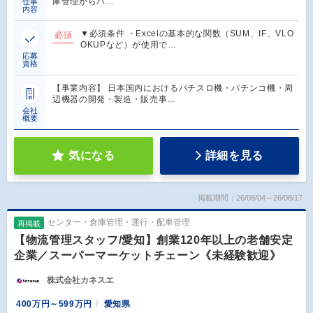
庫管理からパ…
仕事
内容
▼必須条件 ・Excelの基本的な関数（SUM、IF、VLO
必須
OKUPなど）が使用で…
応募
資格
【事業内容】 日本国内におけるパチスロ機・パチンコ機・周
辺機器の開発・製造・販売事…
会社
概要
気になる
詳細を見る
掲載期間：26/08/04～26/08/17
センター・倉庫管理・運行・配車管理
再掲載
【物流管理スタッフ/愛知】創業120年以上の老舗安定
企業／スーパーマーケットチェーン《未経験歓迎》
株式会社カネスエ
400万円～599万円
愛知県