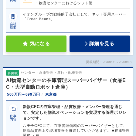
・物流センターにおけるシフト管…
イオングループの戦略的子会社として、ネット専用スーパー
「Green Beans」…
会社
概要
気になる
詳細を見る
掲載期間：26/08/05～26/08/18
センター・倉庫管理・運行・配車管理
再掲載
AI物流センターの在庫管理スーパーバイザー（食品E
C・大型自動ロボット倉庫）
500万円～699万円
東京都
新設CFCの在庫管理・品質改善・メンバー管理を通じ
て、安定した物流オペレーションを実現する管理ポジシ
仕事
ョンです。
内容
八王子CFCにて、在庫管理領域のスーパーバイザーとして、
物流品質向上や現場改善を推進していただきます。 ■在庫管理
業務 ・在…