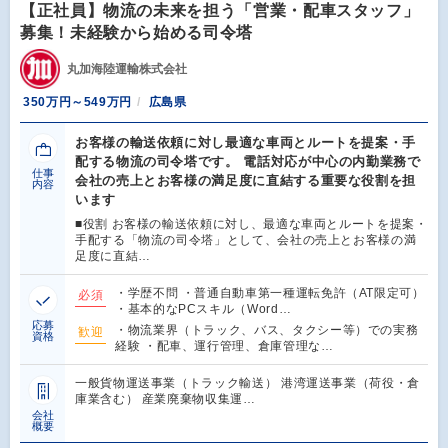
【正社員】物流の未来を担う「営業・配車スタッフ」
募集！未経験から始める司令塔
丸加海陸運輸株式会社
350万円～549万円
広島県
お客様の輸送依頼に対し最適な車両とルートを提案・手
配する物流の司令塔です。 電話対応が中心の内勤業務で
仕事
会社の売上とお客様の満足度に直結する重要な役割を担
内容
います
■役割 お客様の輸送依頼に対し、最適な車両とルートを提案・
手配する「物流の司令塔」として、会社の売上とお客様の満
足度に直結…
・学歴不問 ・普通自動車第一種運転免許（AT限定可）
必須
・基本的なPCスキル（Word…
応募
・物流業界（トラック、バス、タクシー等）での実務
歓迎
資格
経験 ・配車、運行管理、倉庫管理な…
一般貨物運送事業（トラック輸送） 港湾運送事業（荷役・倉
庫業含む） 産業廃棄物収集運…
会社
概要