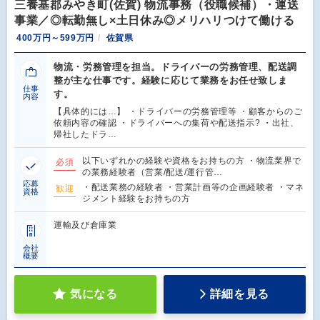
三養基郡みやき町(佐賀) 物流事務（役職候補）・運送
事業／◎転勤無し×土日休み◎メリハリつけて働ける
400万円～599万円
佐賀県
物流・労務管理を担当。ドライバーの労務管理、配送調
整が主な仕事です。経験に応じて業務をお任せ致しま
仕事
す。
内容
【具体的には…】 ・ドライバーの労務管理等 ・顧客からのご
依頼内容の確認 ・ドライバーへの集荷や配送指示? ・出社、
帰社したドラ…
以下いずれかの経験や資格をお持ちの方 ・物流業界で
必須
の業務経験者（営業/配送/運行管…
応募
・配送業務の経験者 ・営業計画等の企画経験者 ・マネ
歓迎
資格
ジメント経験をお持ちの方
運輸及び倉庫業
会社
概要
気になる
詳細を見る