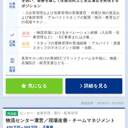
を担い、改善を通じて生産性向上と安定運営を実現する
仕事
ポジション
内容
・入出荷管理および在庫管理の実務運営 ・作業計画の策定お
よび進捗管理 ・アルバイトスタッフの配置・指示・教育など
の現場マネジ…
・物流現場におけるオペレーション経験（入出荷・在
必須
庫管理など） ・EC事業または少量…
応募
・スタッフの業務管理や育成経験 ・アルバイト・派遣
歓迎
資格
スタッフのマネジメント経験 ・自動…
美容サロン向けの商材ECプラットフォームを中核に、物販・
店舗設計・経営支援などを…
会社
概要
気になる
詳細を見る
掲載期間：26/08/10～26/10/04
センター・倉庫管理・運行・配車管理
再掲載
物流センター運営／現場改善・チームマネジメント
450万円～599万円
千葉県