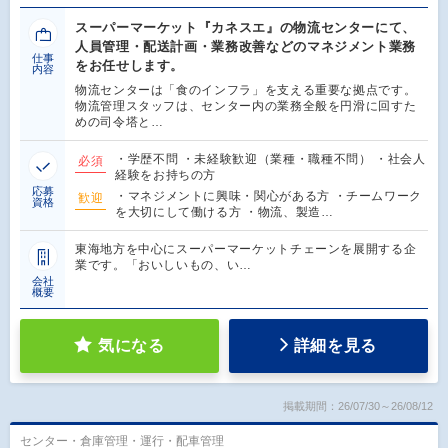
スーパーマーケット『カネスエ』の物流センターにて、
人員管理・配送計画・業務改善などのマネジメント業務
仕事
をお任せします。
内容
物流センターは「食のインフラ」を支える重要な拠点です。
物流管理スタッフは、センター内の業務全般を円滑に回すた
めの司令塔と…
・学歴不問 ・未経験歓迎（業種・職種不問） ・社会人
必須
経験をお持ちの方
応募
・マネジメントに興味・関心がある方 ・チームワーク
歓迎
資格
を大切にして働ける方 ・物流、製造…
東海地方を中心にスーパーマーケットチェーンを展開する企
業です。「おいしいもの、い…
会社
概要
気になる
詳細を見る
掲載期間：26/07/30～26/08/12
センター・倉庫管理・運行・配車管理