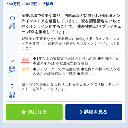
550万円～749万円
大阪府
産業現場で必要な備品、消耗品などに特化したBtoBオン
ラインストアを運営しています。 資材調達構造をいちは
仕事
やくオンライン化することで、 生産性向上/サプライチェ
内容
ーンDXを推進しています。
製造業や工事業などの産業現場に特化したBtoBオンラインス
トアを運営！！ 資材調達構造をいちはやくオンライン化する
ことで、…
◆1年以上の貿易実務経験をお持ちの方 ◆中国語／日
必須
本語スキル(ある程度定型的な会話…
応募
◆フォワーダーでの職務経験 ◆社内外の様々な人を巻
歓迎
資格
き込んだ課題解決のご経験 ◆育成／…
働く現場で必要となるありとあらゆるモノを取り扱うネット
ストアを運営しております。…
会社
概要
気になる
詳細を見る