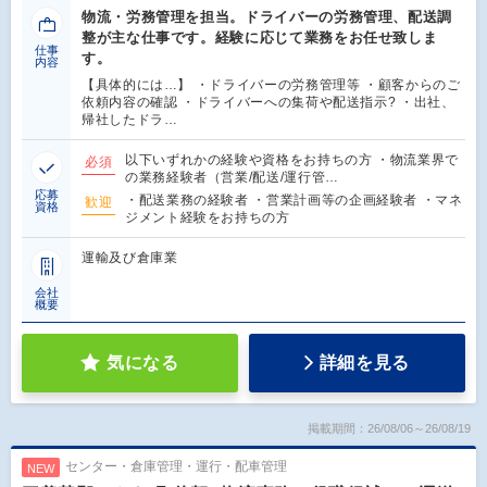
物流・労務管理を担当。ドライバーの労務管理、配送調
整が主な仕事です。経験に応じて業務をお任せ致しま
仕事
す。
内容
【具体的には…】 ・ドライバーの労務管理等 ・顧客からのご
依頼内容の確認 ・ドライバーへの集荷や配送指示? ・出社、
帰社したドラ…
以下いずれかの経験や資格をお持ちの方 ・物流業界で
必須
の業務経験者（営業/配送/運行管…
応募
・配送業務の経験者 ・営業計画等の企画経験者 ・マネ
歓迎
資格
ジメント経験をお持ちの方
運輸及び倉庫業
会社
概要
気になる
詳細を見る
掲載期間：26/08/06～26/08/19
センター・倉庫管理・運行・配車管理
NEW