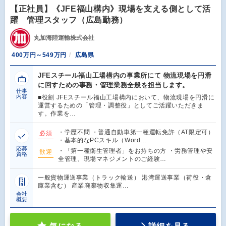
【正社員】《JFE福山構内》現場を支える側として活
躍 管理スタッフ（広島勤務）
丸加海陸運輸株式会社
400万円～549万円
広島県
JFEスチール福山工場構内の事業所にて 物流現場を円滑
に回すための事務・管理業務全般を担当します。
仕事
内容
■役割 JFEスチール福山工場構内において、物流現場を円滑に
運営するための「管理・調整役」としてご活躍いただきま
す。作業を…
・学歴不問 ・普通自動車第一種運転免許（AT限定可）
必須
・基本的なPCスキル（Word…
応募
・「第一種衛生管理者」をお持ちの方 ・労務管理や安
歓迎
資格
全管理、現場マネジメントのご経験…
一般貨物運送事業（トラック輸送） 港湾運送事業（荷役・倉
庫業含む） 産業廃棄物収集運…
会社
概要