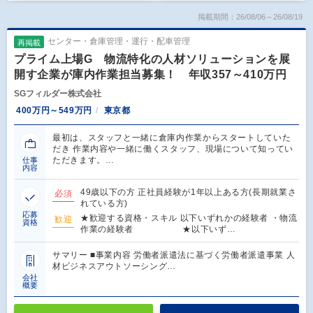
掲載期間：26/08/06～26/08/19
センター・倉庫管理・運行・配車管理
再掲載
プライム上場G 物流特化の人材ソリューションを展
開す企業が庫内作業担当募集！ 年収357～410万円
SGフィルダー株式会社
400万円～549万円
東京都
最初は、スタッフと一緒に倉庫内作業からスタートしていた
だき 作業内容や一緒に働くスタッフ、現場について知ってい
ただきます。…
仕事
内容
49歳以下の方 正社員経験が1年以上ある方(長期就業さ
必須
れている方)
応募
★歓迎する資格・スキル 以下いずれかの経験者 ・物流
歓迎
資格
作業の経験者 ★以下いず…
サマリー ■事業内容 労働者派遣法に基づく労働者派遣事業 人
材ビジネスアウトソーシング…
会社
概要