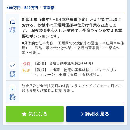
400万円～549万円
東京都
新規工場（来年7～8月本格稼働予定）および既存工場に
おける、炊飯米の工場間運搬や仕分け作業を担当しま
仕事
す。 深夜帯を中心とした業務で、生産ラインを支える重
内容
要なポジションです。
■具体的な仕事内容 ・工場間での炊飯米の運搬（※社用車を使
用） ・ 製品・米の仕分け作業 ・ 各種出荷準備 ・ 一部軽作
業・付帯…
【必須】 普通自動車運転免許(AT可)
必須
【歓迎】 ・出荷・物流の実務経験 ・ フォークリフ
歓迎
応募
ト、クレーン、玉掛け資格 （資格取得…
資格
飲食店及び食品販売店の経営 フランチャイズチェーン店の加
盟店募集及び加盟店指導 養鶏…
会社
概要
気になる
詳細を見る