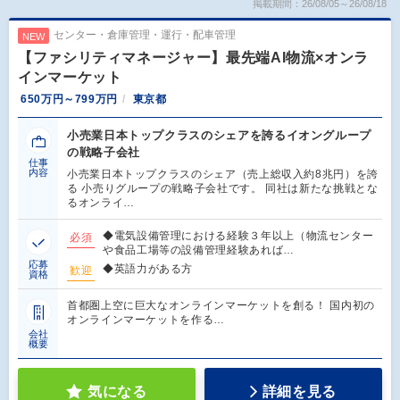
掲載期間：26/08/05～26/08/18
センター・倉庫管理・運行・配車管理
NEW
【ファシリティマネージャー】最先端AI物流×オンラ
インマーケット
650万円～799万円
東京都
小売業日本トップクラスのシェアを誇るイオングループ
の戦略子会社
仕事
内容
小売業日本トップクラスのシェア（売上総収入約8兆円）を誇
る 小売りグループの戦略子会社です。 同社は新たな挑戦とな
るオンライ…
◆電気設備管理における経験３年以上（物流センター
必須
や食品工場等の設備管理経験あれば…
応募
◆英語力がある方
歓迎
資格
首都圏上空に巨大なオンラインマーケットを創る！ 国内初の
オンラインマーケットを作る…
会社
概要
気になる
詳細を見る