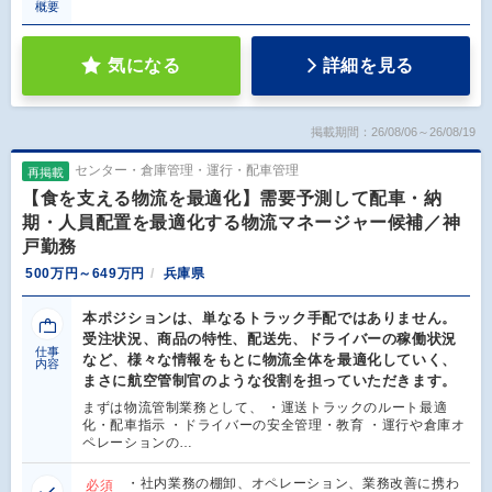
概要
気になる
詳細を見る
掲載期間：26/08/06～26/08/19
センター・倉庫管理・運行・配車管理
再掲載
【食を支える物流を最適化】需要予測して配車・納
期・人員配置を最適化する物流マネージャー候補／神
戸勤務
500万円～649万円
兵庫県
本ポジションは、単なるトラック手配ではありません。
受注状況、商品の特性、配送先、ドライバーの稼働状況
仕事
など、様々な情報をもとに物流全体を最適化していく、
内容
まさに航空管制官のような役割を担っていただきます。
まずは物流管制業務として、 ・運送トラックのルート最適
化・配車指示 ・ドライバーの安全管理・教育 ・運行や倉庫オ
ペレーションの…
・社内業務の棚卸、オペレーション、業務改善に携わ
必須