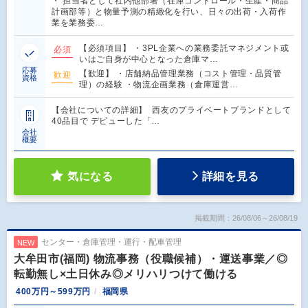
・ 担当者として社内他部署（在庫コントロール・生産・商品
計画部等）と物量予測の精緻化を行い、日々の出荷・入荷作
業を業務委…
【必須項目】 ・3PL企業への業務委託マネジメント或
必須
いはご自身が中心となった倉庫マ…
応募
【歓迎】 ・店舗納品管理業務（コスト管理・品質管
歓迎
資格
理）の経験 ・物流企画業務（倉庫運営…
【会社についての詳細】 西友のプライベートブランドとして
40品目で デビューした「…
会社
概要
気になる
詳細を見る
掲載期間：26/08/06～26/08/19
センター・倉庫管理・運行・配車管理
NEW
大牟田市(福岡) 物流事務（役職候補）・運送事業／◎
転勤無し×土日休み◎メリハリつけて働ける
400万円～599万円
福岡県