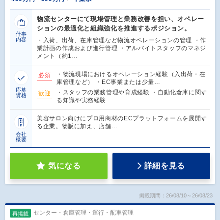
物流センターにて現場管理と業務改善を担い、オペレー
ションの最適化と組織強化を推進するポジション。
仕事
内容
・入荷、出荷、在庫管理など物流オペレーションの管理 ・作
業計画の作成および進行管理 ・アルバイトスタッフのマネジ
メント（約1…
・物流現場におけるオペレーション経験（入出荷・在
必須
庫管理など） ・EC事業または少量…
応募
・スタッフの業務管理や育成経験 ・自動化倉庫に関す
歓迎
資格
る知識や実務経験
美容サロン向けにプロ用商材のECプラットフォームを展開す
る企業。物販に加え、店舗…
会社
概要
気になる
詳細を見る
掲載期間：26/08/10～26/08/23
センター・倉庫管理・運行・配車管理
再掲載