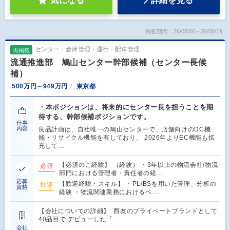
気になる
詳細を見る
掲載期間：26/08/06～26/08/19
センター・倉庫管理・運行・配車管理
再掲載
流通推進部 鳩山センター幹部候補（センター長候
補）
500万円～949万円
東京都
・本ポジションは、将来的にセンター長を担うことを期
待する、幹部候補ポジションです。
仕事
内容
良品計画は、自社唯一の鳩山センターで、店舗向けのDC機
能・リサイクル機能を有しており、 2026年よりEC機能も拡
充して…
【必須のご経験】 （経験） ・3年以上の物流会社/物流
必須
部門における管理者・責任者の経…
応募
【歓迎経験・スキル】 ・PL/BSを用いた管理、分析の
歓迎
資格
経験 ・物流関連業務におけるベ…
【会社についての詳細】 西友のプライベートブランドとして
40品目で デビューした「…
会社