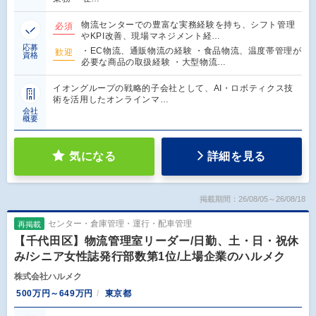
物流センターでの豊富な実務経験を持ち、シフト管理
必須
やKPI改善、現場マネジメント経…
応募
・EC物流、通販物流の経験 ・食品物流、温度帯管理が
歓迎
資格
必要な商品の取扱経験 ・大型物流…
イオングループの戦略的子会社として、AI・ロボティクス技
術を活用したオンラインマ…
会社
概要
気になる
詳細を見る
掲載期間：26/08/05～26/08/18
センター・倉庫管理・運行・配車管理
再掲載
【千代田区】物流管理室リーダー/日勤、土・日・祝休
み/シニア女性誌発行部数第1位/上場企業のハルメク
株式会社ハルメク
500万円～649万円
東京都