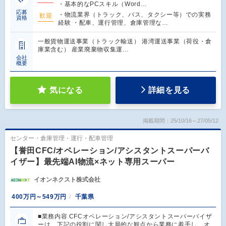
・基本的なPCスキル（Word…
応募
・物流業界（トラック、バス、タクシー等）での実務
歓迎
資格
経験 ・配車、運行管理、倉庫管理な…
一般貨物運送事業（トラック輸送） 港湾運送事業（荷役・倉
庫業含む） 産業廃棄物収集運…
会社
概要
気になる
詳細を見る
掲載期間：25/10/16～27/05/12
センター・倉庫管理・運行・配車管理
【誉田CFC/オペレーション/アシスタントスーパーバ
イザー】最先端AI物流×ネット専用スーパー
イオンネクスト株式会社
400万円～549万円
千葉県
■業務内容 CFCオペレーション/アシスタントスーパーバイザ
ーは、下記の役割に関し大局的な観点から業務に着手し、オ