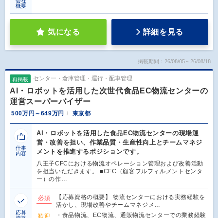
会社
概要
気になる
詳細を見る
掲載期間：26/08/05～26/08/18
センター・倉庫管理・運行・配車管理
再掲載
AI・ロボットを活用した次世代食品EC物流センターの
運営スーパーバイザー
500万円～649万円
東京都
AI・ロボットを活用した食品EC物流センターの現場運
営・改善を担い、作業品質・生産性向上とチームマネジ
仕事
メントを推進するポジションです。
内容
八王子CFCにおける物流オペレーション管理および改善活動
を担当いただきます。 ■CFC（顧客フルフィルメントセンタ
ー）の作…
【応募資格の概要】 物流センターにおける実務経験を
必須
活かし、現場改善やチームマネジメ…
応募
・食品物流、EC物流、通販物流センターでの業務経験
歓迎
資格