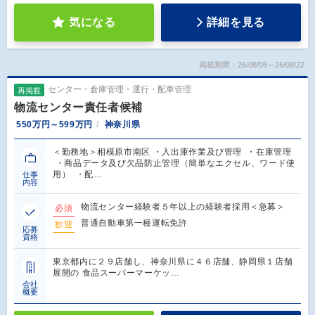
気になる
詳細を見る
掲載期間：26/08/09～26/08/22
センター・倉庫管理・運行・配車管理
再掲載
物流センター責任者候補
550万円～599万円
神奈川県
＜勤務地＞相模原市南区 ・入出庫作業及び管理 ・在庫管理
・商品データ及び欠品防止管理（簡単なエクセル、ワード使
用） ・配…
仕事
内容
物流センター経験者５年以上の経験者採用＜急募＞
必須
普通自動車第一種運転免許
歓迎
応募
資格
東京都内に２９店舗し、神奈川県に４６店舗、静岡県１店舗
展開の 食品スーパーマーケッ…
会社
概要