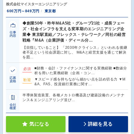
株式会社マイスターエンジニアリング
600万円～849万円
東京都
◆創業50年・昨年M&A5社・グループ21社・成長フェー
ズ・社会インフラを支える変革期のエンジニアリング企
仕事
業◆ 東京駅直結／フレックス・テレワーク／同社の経営
内容
戦略『M&A（企業評価・ディール分…
【目指していること】 「2030年クライシス」といわれる後継
者不足という社会課題に対し、 M&Aと経営支援を通じて解決
を図…
■財務・会計・ファイナンスに関する実務経験 ■数値分
必須
析を用いた業務経験（企画・コン…
応募
▼スピード感を持ちながら細かい点を詰め切る力 ▼M
歓迎
資格
&A、FAS、投資銀行業務に関す…
半導体製造装置、各種メカトロ機器及び建築設備のメンテナ
ンス＆エンジニアリング並び…
会社
概要
気になる
詳細を見る