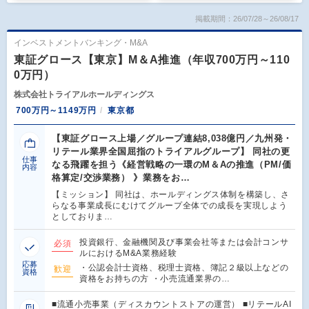
掲載期間：26/07/28～26/08/17
インベストメントバンキング・M&A
東証グロース【東京】M＆A推進（年収700万円～110
0万円）
株式会社トライアルホールディングス
700万円～1149万円
東京都
【東証グロース上場／グループ連結8,038億円／九州発・
リテール業界全国屈指のトライアルグループ】 同社の更
仕事
なる飛躍を担う《経営戦略の一環のM＆Aの推進（PM/価
内容
格算定/交渉業務） 》業務をお…
【ミッション】 同社は、ホールディングス体制を構築し、さ
らなる事業成長にむけてグループ全体での成長を実現しよう
としておりま…
投資銀行、金融機関及び事業会社等または会計コンサ
必須
ルにおけるM&A業務経験
応募
・公認会計士資格、税理士資格、簿記２級以上などの
歓迎
資格
資格をお持ちの方 ・小売流通業界の…
■流通小売事業（ディスカウントストアの運営） ■リテールAI