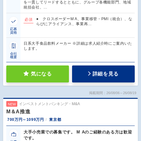
を一貫してリードするとともに、グループ各機能部門、地域
統括会社、…
● クロスボーダーM A、事業移管・PMI（統合）、な
必須
らびにアライアンス、事業再…
応募
資格
日系大手食品飲料メーカー ※詳細は求人紹介時にご案内いた
します。
会社
概要
気になる
詳細を見る
掲載期間：26/08/06～26/08/19
インベストメントバンキング・M&A
NEW
M＆A推進
700万円～1099万円
東京都
大手小売業での募集です。 M Aのご経験のある方は歓迎
です。