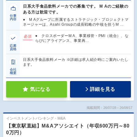
日系大手食品飲料メーカでの募集です。 M Aのご経験の
ある方は歓迎です。
仕事
内容
● M Aグループに所属するストラテジック・プロジェクトマ
ネージャーは、Asahi Groupの成長戦略の中核を担うM …
● クロスボーダーM A、事業移管・PMI（統合）、な
必須
らびにアライアンス、事業再…
応募
資格
日系大手食品飲料メーカ ※詳細は求人紹介時にご案内いたし
ます。
会社
概要
気になる
詳細を見る
掲載期間：26/07/28～26/08/17
インベストメントバンキング・M&A
【東京駅直結】M&Aアソシエイト（年収600万円～80
0万円）