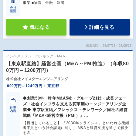
事業 ■物流、金融・決済…
会社
概要
気になる
詳細を見る
掲載期間：26/07/28～26/08/17
インベストメントバンキング・M&A
【東京駅直結】経営企画（M&A～PMI推進）（年収80
0万円～1200万円）
株式会社マイスターエンジニアリング
800万円～1249万円
東京都
◆創業50年・昨年M&A5社・グループ21社・成長フェー
ズ・社会インフラを支える変革期のエンジニアリング企
仕事
業◆ 東京駅直結／フレックス・テレワーク／同社の経営
内容
戦略『M&A×経営支援（PMI）』…
【目指していること】 「2030年クライシス」といわれる後継
者不足という社会課題に対し、 M&Aと経営支援を通じて解決
を図…