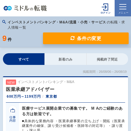
インベストメントバンキング・M&A/流通・小売・サービス
の転職・求
人情報一覧
9
条件の変更
件
すべて
新着のみ
掲載終了間近
掲載期間：26/08/06～26/08/19
インベストメントバンキング・M&A
NEW
医業承継アドバイザー
600万円～1199万円
東京都
医療サービス展開企業での募集です。 M Aのご経験のあ
る方は歓迎です。
仕事
内容
■具体的な業務内容 ・医業承継事業の立ち上げ・開拓（医業承
継案件の確保、譲り受け候補者・医師等の対応等） ・譲り渡
し・譲り受…