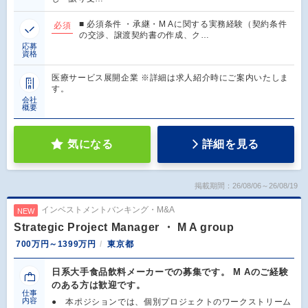
■ 必須条件 ・承継・M Aに関する実務経験（契約条件
必須
の交渉、譲渡契約書の作成、ク…
応募
資格
医療サービス展開企業 ※詳細は求人紹介時にご案内いたしま
す。
会社
概要
気になる
詳細を見る
掲載期間：26/08/06～26/08/19
インベストメントバンキング・M&A
NEW
Strategic Project Manager ・ M A group
700万円～1399万円
東京都
日系大手食品飲料メーカーでの募集です。 M Aのご経験
のある方は歓迎です。
仕事
内容
● 本ポジションでは、個別プロジェクトのワークストリーム