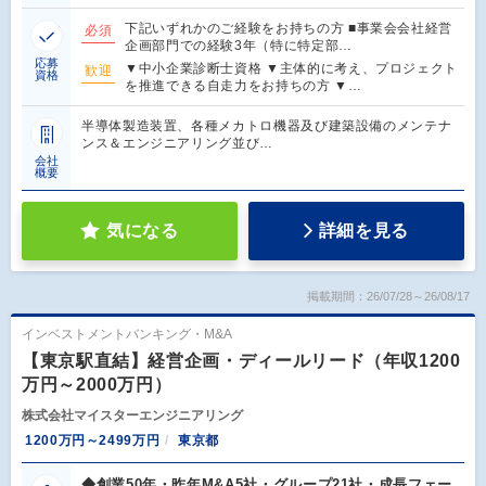
下記いずれかのご経験をお持ちの方 ■事業会会社経営
必須
企画部門での経験3年（特に特定部…
応募
▼中小企業診断士資格 ▼主体的に考え、プロジェクト
歓迎
資格
を推進できる自走力をお持ちの方 ▼…
半導体製造装置、各種メカトロ機器及び建築設備のメンテナ
ンス＆エンジニアリング並び…
会社
概要
気になる
詳細を見る
掲載期間：26/07/28～26/08/17
インベストメントバンキング・M&A
【東京駅直結】経営企画・ディールリード（年収1200
万円～2000万円）
株式会社マイスターエンジニアリング
1200万円～2499万円
東京都
◆創業50年・昨年M&A5社・グループ21社・成長フェー