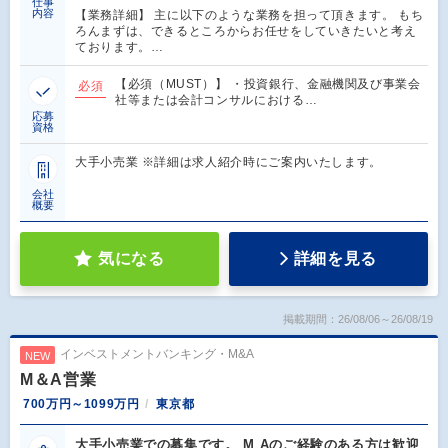
仕事
内容
【業務詳細】 主に以下のような業務を担って頂きます。 もち
ろんまずは、できるところからお任せをしていきたいと考え
ております。…
【必須（MUST）】 ・投資銀行、金融機関及び事業会
必須
社等または会計コンサルにおける…
応募
資格
大手小売業 ※詳細は求人紹介時にご案内いたします。
会社
概要
気になる
詳細を見る
掲載期間：26/08/06～26/08/19
インベストメントバンキング・M&A
NEW
M＆A営業
700万円～1099万円
東京都
大手小売業での募集です。 M Aのご経験のある方は歓迎