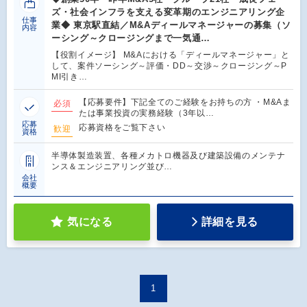
ズ・社会インフラを支える変革期のエンジニアリング企
仕事
業◆ 東京駅直結／M&Aディールマネージャーの募集（ソ
内容
ーシング～クロージングまで一気通…
【役割イメージ】 M&Aにおける「ディールマネージャー」と
して、案件ソーシング～評価・DD～交渉～クロージング～P
MI引き…
【応募要件】下記全てのご経験をお持ちの方 ・M&Aま
必須
たは事業投資の実務経験（3年以…
応募
応募資格をご覧下さい
歓迎
資格
半導体製造装置、各種メカトロ機器及び建築設備のメンテナ
ンス＆エンジニアリング並び…
会社
概要
気になる
詳細を見る
1