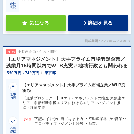
会社
概要
気になる
詳細を見る
掲載期間：26/08/05～26/08/18
不動産企画・仕入・開発
NEW
【エリアマネジメント】大手プライム市場老舗企業／
残業月15時間以内でWLB充実／地域行政とも関われる
550万円～749万円
東京都
【エリアマネジメント】大手プライム市場企業／WLB充
実◎
仕事
内容
【進捗プロジェクト】 ■エリアマネジメントの推進 東銀座エ
リア、京都都新京極エリアにおけるエリアマネジメント推
進・施策支援 ・…
下記いずれかに当てはまる方 ・不動産業界での営業や
必須
プロパティマネジメント経験 ・商業…
応募
資格