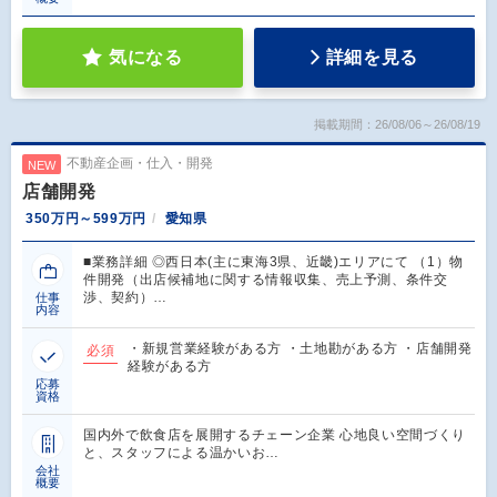
気になる
詳細を見る
掲載期間：26/08/06～26/08/19
不動産企画・仕入・開発
NEW
店舗開発
350万円～599万円
愛知県
■業務詳細 ◎西日本(主に東海3県、近畿)エリアにて （1）物
件開発（出店候補地に関する情報収集、売上予測、条件交
渉、契約）…
仕事
内容
・新規営業経験がある方 ・土地勘がある方 ・店舗開発
必須
経験がある方
応募
資格
国内外で飲食店を展開するチェーン企業 心地良い空間づくり
と、スタッフによる温かいお…
会社
概要