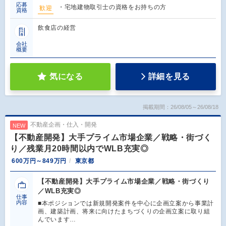
応募
・宅地建物取引士の資格をお持ちの方
歓迎
資格
飲食店の経営
会社
概要
気になる
詳細を見る
掲載期間：26/08/05～26/08/18
不動産企画・仕入・開発
NEW
【不動産開発】大手プライム市場企業／戦略・街づく
り／残業月20時間以内でWLB充実◎
600万円～849万円
東京都
【不動産開発】大手プライム市場企業／戦略・街づくり
／WLB充実◎
仕事
内容
■本ポジションでは新規開発案件を中心に企画立案から事業計
画、建築計画、将来に向けたまちづくりの企画立案に取り組
んでいます…