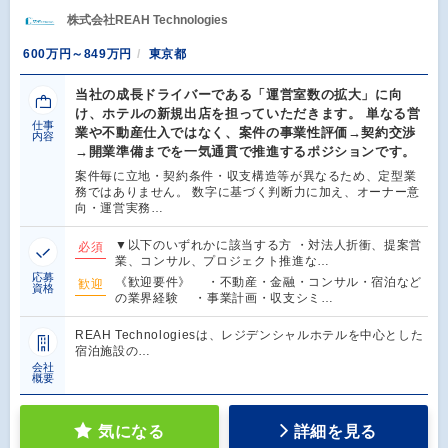
株式会社REAH Technologies
600万円～849万円
東京都
当社の成長ドライバーである「運営室数の拡大」に向
け、ホテルの新規出店を担っていただきます。 単なる営
仕事
業や不動産仕入ではなく、案件の事業性評価→契約交渉
内容
→開業準備までを一気通貫で推進するポジションです。
案件毎に立地・契約条件・収支構造等が異なるため、定型業
務ではありません。 数字に基づく判断力に加え、オーナー意
向・運営実務…
▼以下のいずれかに該当する方 ・対法人折衝、提案営
必須
業、コンサル、プロジェクト推進な…
応募
《歓迎要件》 ・不動産・金融・コンサル・宿泊など
歓迎
資格
の業界経験 ・事業計画・収支シミ…
REAH Technologiesは、レジデンシャルホテルを中心とした
宿泊施設の…
会社
概要
気になる
詳細を見る