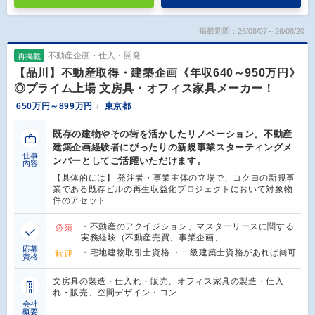
掲載期間：26/08/07～26/08/20
不動産企画・仕入・開発
再掲載
【品川】不動産取得・建築企画《年収640～950万円》
◎プライム上場 文房具・オフィス家具メーカー！
650万円～899万円
東京都
既存の建物やその街を活かしたリノベーション。不動産
建築企画経験者にぴったりの新規事業スターティングメ
仕事
ンバーとしてご活躍いただけます。
内容
【具体的には】 発注者・事業主体の立場で、コクヨの新規事
業である既存ビルの再生収益化プロジェクトにおいて対象物
件のアセット…
・不動産のアクイジション、マスターリースに関する
必須
実務経験（不動産売買、事業企画、…
応募
・宅地建物取引士資格 ・一級建築士資格があれば尚可
歓迎
資格
文房具の製造・仕入れ・販売、オフィス家具の製造・仕入
れ・販売、空間デザイン・コン…
会社
概要