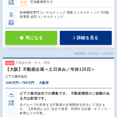
応募
宅地建物取引士
歓迎
資格
医療機関専門コンサルティング 開業コンサルティング DX開
発事業 経営コンサルティング…
会社
概要
気になる
詳細を見る
掲載期間：26/08/06～26/08/19
不動産企画・仕入・開発
NEW
【大阪】不動産企画＜土日休み／年休125日＞
ピアス株式会社
600万円～799万円
大阪府
ピアス株式会社での募集です。 不動産開発のご経験のあ
る方は歓迎です。
仕事
内容
当グループが所有する不動産の企画開発を担当して頂きま
す。 【具体的には】 自社で保有、利用する店舗・オフィス・
倉庫などの不動…