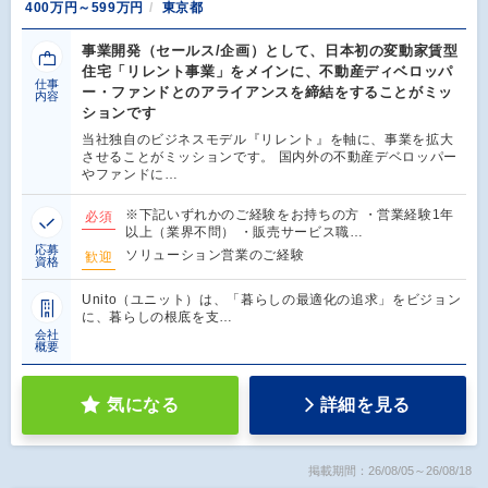
400万円～599万円
東京都
事業開発（セールス/企画）として、日本初の変動家賃型
住宅「リレント事業」をメインに、不動産ディベロッパ
仕事
ー・ファンドとのアライアンスを締結をすることがミッ
内容
ションです
当社独自のビジネスモデル『リレント』を軸に、事業を拡大
させることがミッションです。 国内外の不動産デベロッパー
やファンドに…
※下記いずれかのご経験をお持ちの方 ・営業経験1年
必須
以上（業界不問） ・販売サービス職…
応募
ソリューション営業のご経験
歓迎
資格
Unito（ユニット）は、「暮らしの最適化の追求」をビジョン
に、暮らしの根底を支…
会社
概要
気になる
詳細を見る
掲載期間：26/08/05～26/08/18