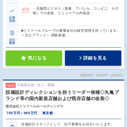
・店舗型ビジネス（飲食、アパレル、コンビニ、その
必須
他）での改装、リニューアル内装設…
応募
資格
■トリドールグループの事業会社の経営管理を担っています。
＜主なブランド＞ 讃岐釜揚…
会社
概要
気になる
詳細を見る
掲載期間：26/08/07～26/08/20
不動産企画・仕入・開発
NEW
設備設計ディレクションを担うリーダー候補◇丸亀ブ
ランド等の国内新規店舗および既存店舗の改装◇
株式会社トリドールホールディングス
700万円～999万円
東京都
店舗設計スタッフとして、以下業務をお任せいたします。