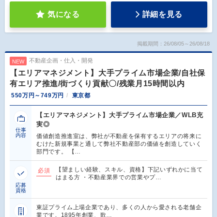
気になる
詳細を見る
掲載期間：26/08/05～26/08/18
不動産企画・仕入・開発
NEW
【エリアマネジメント】大手プライム市場企業/自社保
有エリア推進/街づくり貢献〇/残業月15時間以内
550万円～749万円
東京都
【エリアマネジメント】大手プライム市場企業／WLB充
実◎
仕事
内容
価値創造推進室は、弊社が不動産を保有するエリアの将来に
むけた新規事業と通して弊社不動産部の価値を創造していく
部門です。 【…
【望ましい経験、スキル、資格】下記いずれかに当て
必須
はまる方 ・不動産業界での営業やプ…
応募
資格
東証プライム上場企業であり、多くの人から愛される老舗企
業です。1895年創業、歌…