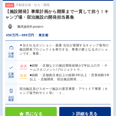
不動産企画・仕入・開発
NEW
【施設開発】事業計画から開業まで一貫して担う！キ
ャンプ場・宿泊施設の開発担当募集
株式会社R.porject
450万円～699万円
東京都
▼任されるポジション・裁量 当社が展開するキャンプ場等の
施設開発プロジェクトを牽引する、事業の要となるポジショ
ンです。事業…
仕事
内容
■経験 ・店舗などの施設開発経験が2年以上の方 ・チ
必須
ームマネジメント/プロジェクトマ…
応募
■経験 ・店舗責任者以上の経験3年以上 ・営業経験3年
歓迎
資格
以上 ・店舗開発、宿泊施設開発、…
宿泊施設及びスポーツ施設の運営事業・アウトドア事業（キ
ャンプ場予約サイト等）・イ…
会社
概要
気になる
詳細を見る