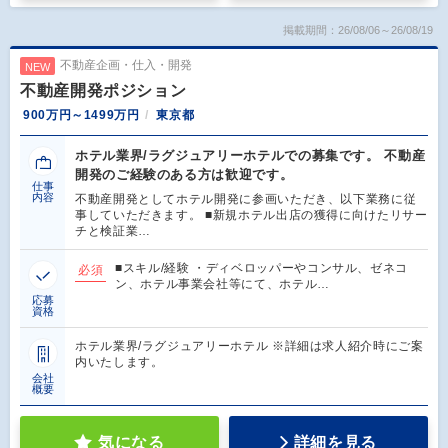
掲載期間：26/08/06～26/08/19
不動産企画・仕入・開発
NEW
不動産開発ポジション
900万円～1499万円
東京都
ホテル業界/ラグジュアリーホテルでの募集です。 不動産
開発のご経験のある方は歓迎です。
仕事
内容
不動産開発としてホテル開発に参画いただき、以下業務に従
事していただきます。 ■新規ホテル出店の獲得に向けたリサー
チと検証業…
■スキル/経験 ・ディベロッパーやコンサル、ゼネコ
必須
ン、ホテル事業会社等にて、ホテル…
応募
資格
ホテル業界/ラグジュアリーホテル ※詳細は求人紹介時にご案
内いたします。
会社
概要
気になる
詳細を見る