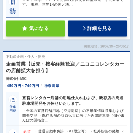
す。 現在、世界14の国と地…
会社
概要
気になる
詳細を見る
掲載期間：26/07/30～26/08/17
不動産企画・仕入・開発
企画営業【販売・接客経験歓迎／ニコニコレンタカー
の店舗拡大を担う】
株式会社MIC
450万円～749万円
神奈川県
直営レンタカー店舗の用地仕入れおよび、既存店の周辺
駐車場開発をお任せいたします。
仕事
内容
・全国の直営店舗用地（空港周辺）の不動産情報収集および
開発交渉 ・既存店舗の収益拡大に向けた近隣駐車場（畑や田
んぼの開拓含…
・普通自動車免許 （AT限定可） ・社外折衝の経験 ＜
必須