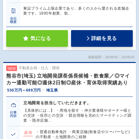
東証プライム上場企業であり、多くの人から愛される老舗企
業です。1895年創業、歌…
会社
概要
気になる
詳細を見る
掲載期間：26/08/05～26/08/25
不動産企画・仕入・開発
NEW
熊谷市(埼玉) 立地開発課長係長候補・飲食業／◎マイ
カー通勤可能◎週休2日制◎産休・育休取得実績あり
550万円～699万円
埼玉県
立地開発を担当していただきます。
【具体的には…】 ・用地を探す ・仲介業者様やオーナー様と
仕事
の交渉 ・役所との交渉 ・競合情報を含めたマーケティング調
内容
査 ・既存店舗…
・普通自動車免許 ・商業店舗(飲食店やスーパーなど)
必須
の不動産・土地開発のご経験