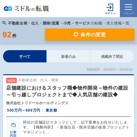
不動産企画・仕入・開発/流通・小売・サービス
の転職・求人情報一覧
92
条件の変更
件
すべて
新着のみ
掲載終了間近
掲載期間：26/08/07～26/08/20
不動産企画・仕入・開発
NEW
店舗建設におけるスタッフ職◆物件開発～物件の建設
～引っ越しプロジェクトまで◆人気店舗の建設◆
株式会社トリドールホールディングス
500万円～699万円
東京都
同社の店舗設計スタッフとして、以下業務をお任せいたしま
す。 【職務内容】 ・新規出店・既存店舗の改装プロジェクト
マネジメント…
仕事
内容