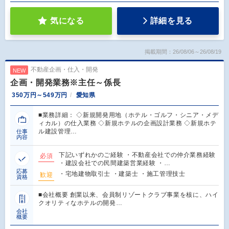
気になる
詳細を見る
掲載期間：26/08/06～26/08/19
不動産企画・仕入・開発
NEW
企画・開発業務※主任～係長
350万円～549万円
愛知県
■業務詳細： ◇新規開発用地（ホテル・ゴルフ・シニア・メデ
ィカル）の仕入業務 ◇新規ホテルの企画設計業務 ◇新規ホテ
ル建設管理…
仕事
内容
下記いずれかのご経験 ・不動産会社での仲介業務経験
必須
・建設会社での民間建築営業経験 ・…
応募
・宅地建物取引士 ・建築士 ・施工管理技士
歓迎
資格
■会社概要 創業以来、会員制リゾートクラブ事業を核に、ハイ
クオリティなホテルの開発…
会社
概要