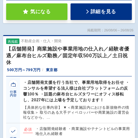
気になる
詳細を見る
掲載期間：26/08/06～26/08/26
不動産企画・仕入・開発
再掲載
【店舗開発】商業施設や事業用地の仕入れ／経験者優
遇／麻布台ヒルズ勤務／固定年収500万以上／土日祝
休
500万円～799万円
東京都
・店舗開発支援を行う当社で、事業用地取得をお任せ ・
コンサルを希望する法人様は自社プラットフォームの反
仕事
響100％ ・話題の麻布台ヒルズタワーにオフィス移転
内容
し、2027年には上場を予定しております！
【具体的な仕事内容】 ▼＜商業施設内における新規物件の情
報収集＞ 取引のある大手ディベロッパーや商業施設の運営会
社などから、…
・店舗開発経験者 ・商業施設やテナントビルの事業用
必須
地仕入れ経験者