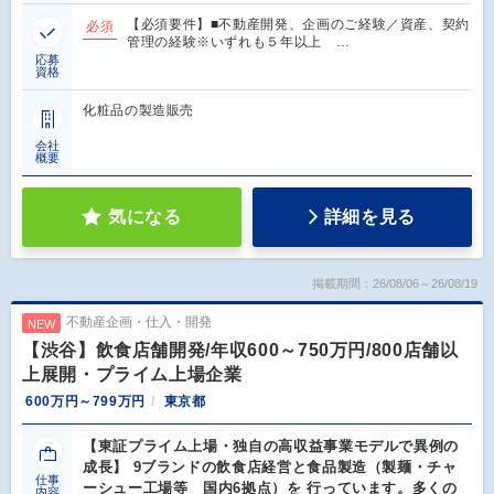
【必須要件】■不動産開発、企画のご経験／資産、契約
必須
管理の経験※いずれも５年以上 …
応募
資格
化粧品の製造販売
会社
概要
気になる
詳細を見る
掲載期間：26/08/06～26/08/19
不動産企画・仕入・開発
NEW
【渋谷】飲食店舗開発/年収600～750万円/800店舗以
上展開・プライム上場企業
600万円～799万円
東京都
【東証プライム上場・独自の高収益事業モデルで異例の
成長】 9ブランドの飲食店経営と食品製造（製麺・チャ
仕事
ーシュー工場等 国内6拠点）を 行っています。多くの
内容