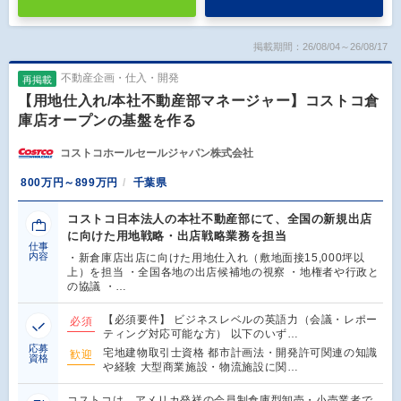
掲載期間：26/08/04～26/08/17
不動産企画・仕入・開発
再掲載
【用地仕入れ/本社不動産部マネージャー】コストコ倉
庫店オープンの基盤を作る
コストコホールセールジャパン株式会社
800万円～899万円
千葉県
コストコ日本法人の本社不動産部にて、全国の新規出店
に向けた用地戦略・出店戦略業務を担当
仕事
内容
・新倉庫店出店に向けた用地仕入れ（敷地面接15,000坪以
上）を担当 ・全国各地の出店候補地の視察 ・地権者や行政と
の協議 ・…
【必須要件】 ビジネスレベルの英語力（会議・レポー
必須
ティング対応可能な方） 以下のいず…
応募
宅地建物取引士資格 都市計画法・開発許可関連の知識
歓迎
資格
や経験 大型商業施設・物流施設に関…
コストコは、アメリカ発祥の会員制倉庫型卸売・小売業者で