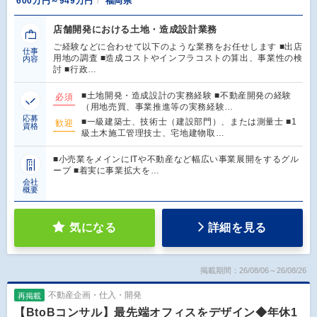
600万円～949万円
福岡県
店舗開発における土地・造成設計業務
ご経験などに合わせて以下のような業務をお任せします ■出店
仕事
用地の調査 ■造成コストやインフラコストの算出、事業性の検
内容
討 ■行政…
■土地開発・造成設計の実務経験 ■不動産開発の経験
必須
（用地売買、事業推進等の実務経験…
応募
■一級建築士、技術士（建設部門）、または測量士 ■1
歓迎
資格
級土木施工管理技士、宅地建物取…
■小売業をメインにITや不動産など幅広い事業展開をするグル
ープ ■着実に事業拡大を…
会社
概要
気になる
詳細を見る
掲載期間：26/08/06～26/08/26
不動産企画・仕入・開発
再掲載
【BtoBコンサル】最先端オフィスをデザイン◆年休1