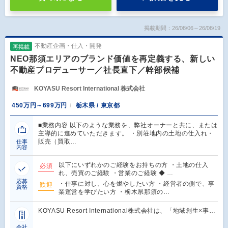
掲載期間：26/08/06～26/08/19
不動産企画・仕入・開発
再掲載
NEO那須エリアのブランド価値を再定義する、新しい
不動産プロデューサー／社長直下／幹部候補
KOYASU Resort International 株式会社
450万円～699万円
栃木県 / 東京都
■業務内容 以下のような業務を、弊社オーナーと共に、または
主導的に進めていただきます。 ・別荘地内の土地の仕入れ・
販売（買取…
仕事
内容
以下にいずれかのご経験をお持ちの方 ・土地の仕入
必須
れ、売買のご経験 ・営業のご経験 ◆ …
応募
・仕事に対し、心を燃やしたい方 ・経営者の側で、事
歓迎
資格
業運営を学びたい方 ・栃木県那須の…
KOYASU Resort International株式会社は、「地域創生×事…
会社