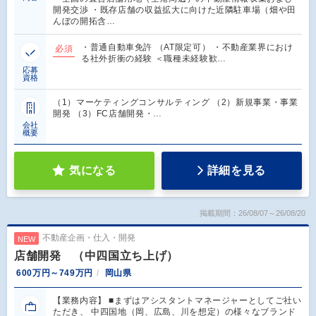
開発交渉 ・既存店舗の収益拡大に向けた近隣駐車場（畑や田
んぼの開拓含…
・普通自動車免許 （AT限定可） ・不動産業界におけ
必須
る社外折衝の経験 ＜職種未経験歓…
応募
資格
（1）マーケティングコンサルティング （2）新規事業・事業
開発 （3）FC店舗開発・…
会社
概要
気になる
詳細を見る
掲載期間：26/08/07～26/08/20
不動産企画・仕入・開発
NEW
店舗開発 （中四国立ち上げ）
600万円～749万円
岡山県
【業務内容】 ■まずはアシスタントマネージャーとしてご社い
ただき、 中四国地（岡、広島、川を想定）の様々なブランド