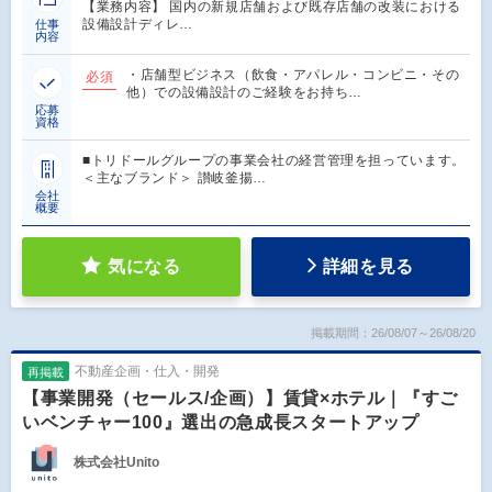
【業務内容】 国内の新規店舗および既存店舗の改装における
設備設計ディレ…
仕事
内容
・店舗型ビジネス（飲食・アパレル・コンビニ・その
必須
他）での設備設計のご経験をお持ち…
応募
資格
■トリドールグループの事業会社の経営管理を担っています。
＜主なブランド＞ 讃岐釜揚…
会社
概要
気になる
詳細を見る
掲載期間：26/08/07～26/08/20
不動産企画・仕入・開発
再掲載
【事業開発（セールス/企画）】賃貸×ホテル｜『すご
いベンチャー100』選出の急成長スタートアップ
株式会社Unito