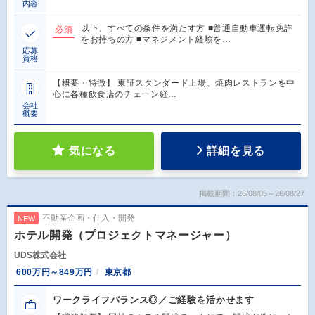
内容
以下、すべての条件を満たす方 ■普通自動車運転免許
必須
をお持ちの方 ■マネジメント経験を…
応募
資格
【概要・特徴】 東証スタンダード上場、焼肉レストランを中
心に各種飲食店のチェーン経…
会社
概要
気になる
詳細を見る
掲載期間：26/08/05～26/08/27
不動産企画・仕入・開発
NEW
ホテル開発（プロジェクトマネージャー）
UDS株式会社
600万円～849万円
東京都
ワークライフバランス◎／ご経験を活かせます