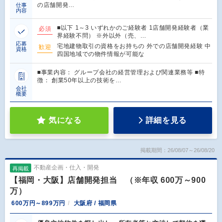
の店舗開発…
仕事
内容
■以下 1～3 いずれかのご経験者 1店舗開発経験者（業
必須
界経験不問） ※外以外（売、…
応募
宅地建物取引の資格をお持ちの 外での店舗開発経験 中
歓迎
資格
四国地域での物件情報が可能な
■事業内容： グループ会社の経営管理および関連業務等 ■特
徴： 創業50年以上の技術を…
会社
概要
気になる
詳細を見る
掲載期間：26/08/07～26/08/20
不動産企画・仕入・開発
再掲載
【福岡・大阪】店舗開発担当 （※年収 600万～900
万）
600万円～899万円
大阪府 / 福岡県