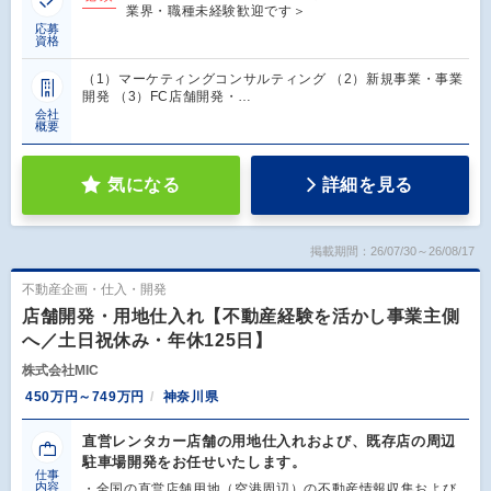
業界・職種未経験歓迎です＞
応募
資格
（1）マーケティングコンサルティング （2）新規事業・事業
開発 （3）FC店舗開発・…
会社
概要
気になる
詳細を見る
掲載期間：26/07/30～26/08/17
不動産企画・仕入・開発
店舗開発・用地仕入れ【不動産経験を活かし事業主側
へ／土日祝休み・年休125日】
株式会社MIC
450万円～749万円
神奈川県
直営レンタカー店舗の用地仕入れおよび、既存店の周辺
駐車場開発をお任せいたします。
仕事
内容
・全国の直営店舗用地（空港周辺）の不動産情報収集および