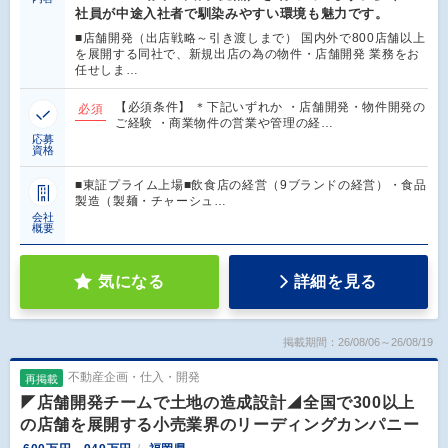
社員が中途入社者で馴染みやすい環境も魅力です。
■店舗開発（出店戦略～引き渡しまで） 国内外で800店舗以上
を展開する同社で、新規出店の為の物件・店舗開発 業務をお
任せしま…
【必須条件】 ＊下記いずれか ・店舗開発・物件開発の
必須
ご経験 ・商業物件の営業や管理の経…
応募
資格
■東証プライム上場■飲食店の経営（9ブランドの経営）・食品
製造（製麺・チャーシュ…
会社
概要
気になる
詳細を見る
掲載期間：26/08/06～26/08/19
不動産企画・仕入・開発
再掲載
◤店舗開発チームで土地の造成設計◢全国で300以上
の店舗を展開する小売業界のリーディングカンパニー