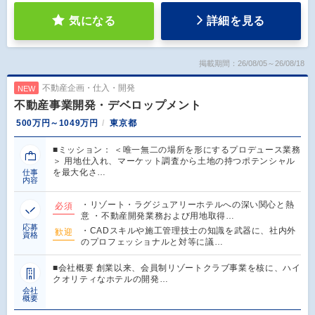
気になる
詳細を見る
掲載期間：26/08/05～26/08/18
不動産企画・仕入・開発
NEW
不動産事業開発・デベロップメント
500万円～1049万円
東京都
■ミッション： ＜唯一無二の場所を形にするプロデュース業務
＞ 用地仕入れ、マーケット調査から土地の持つポテンシャル
を最大化さ…
仕事
内容
・リゾート・ラグジュアリーホテルへの深い関心と熱
必須
意 ・不動産開発業務および用地取得…
応募
・CADスキルや施工管理技士の知識を武器に、社内外
歓迎
資格
のプロフェッショナルと対等に議…
■会社概要 創業以来、会員制リゾートクラブ事業を核に、ハイ
クオリティなホテルの開発…
会社
概要