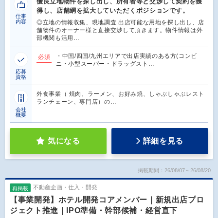
優良立地物件を探し出し、所有者等と交渉して契約を獲
得し、店舗網を拡大していただくポジションです。
仕事
内容
◎立地の情報収集、現地調査 出店可能な用地を探し出し、店
舗物件のオーナー様と直接交渉して頂きます。物件情報は外
部機関も活用…
・中国/四国/九州エリアで出店実績のある方(コンビ
必須
ニ・小型スーパー・ドラッグスト…
応募
資格
外食事業（ 焼肉、ラーメン、お好み焼、しゃぶしゃぶレスト
ランチェーン、専門店）の…
会社
概要
気になる
詳細を見る
掲載期間：26/08/07～26/08/20
不動産企画・仕入・開発
再掲載
【事業開発】ホテル開発コアメンバー｜新規出店プロ
ジェクト推進｜IPO準備・幹部候補・経営直下