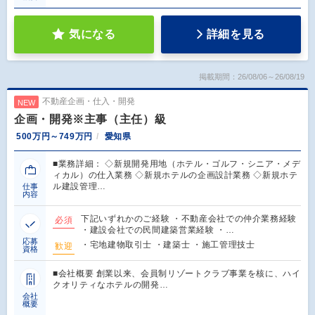
気になる
詳細を見る
掲載期間：26/08/06～26/08/19
不動産企画・仕入・開発
NEW
企画・開発※主事（主任）級
500万円～749万円
愛知県
■業務詳細： ◇新規開発用地（ホテル・ゴルフ・シニア・メデ
ィカル）の仕入業務 ◇新規ホテルの企画設計業務 ◇新規ホテ
ル建設管理…
仕事
内容
下記いずれかのご経験 ・不動産会社での仲介業務経験
必須
・建設会社での民間建築営業経験 ・…
応募
・宅地建物取引士 ・建築士 ・施工管理技士
歓迎
資格
■会社概要 創業以来、会員制リゾートクラブ事業を核に、ハイ
クオリティなホテルの開発…
会社
概要