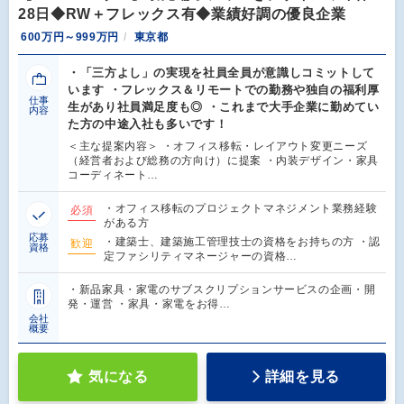
28日◆RW＋フレックス有◆業績好調の優良企業
600万円～999万円
東京都
・「三方よし」の実現を社員全員が意識しコミットして
います ・フレックス＆リモートでの勤務や独自の福利厚
仕事
生があり社員満足度も◎ ・これまで大手企業に勤めてい
内容
た方の中途入社も多いです！
＜主な提案内容＞ ・オフィス移転・レイアウト変更ニーズ
（経営者および総務の方向け）に提案 ・内装デザイン・家具
コーディネート…
・オフィス移転のプロジェクトマネジメント業務経験
必須
がある方
応募
・建築士、建築施工管理技士の資格をお持ちの方 ・認
歓迎
資格
定ファシリティマネージャーの資格…
・新品家具・家電のサブスクリプションサービスの企画・開
発・運営 ・家具・家電をお得…
会社
概要
気になる
詳細を見る