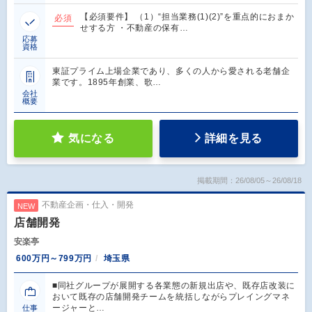
【必須要件】 （1）“担当業務(1)(2)”を重点的におまか
必須
せする方 ・不動産の保有…
応募
資格
東証プライム上場企業であり、多くの人から愛される老舗企
業です。1895年創業、歌…
会社
概要
気になる
詳細を見る
掲載期間：26/08/05～26/08/18
不動産企画・仕入・開発
NEW
店舗開発
安楽亭
600万円～799万円
埼玉県
■同社グループが展開する各業態の新規出店や、既存店改装に
おいて既存の店舗開発チームを統括しながらプレイングマネ
ージャーと…
仕事