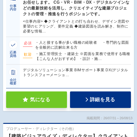
お任せします。 CG・VR・BIM・DX・デジタルツインな
仕事
どの最新技術を活用し、クリエイティブな建築プロジェ
内容
クトの管理・推進を行うポジションです。
<仕事内容> ◆クライアントとの打ち合わせ、デザイン意図や
要望のヒアリング、要件定義 ◆建築図面を読み解き、制作に
必要な情報…
・人と接する事が多い職種の経験者 ・専門的な図面
必須
を全般的に読解出来る方
応募
・施工管理技士 ・建築士 ※図面を業務で使用する職種
歓迎
資格
【こんな人がおすすめ】 ・設計・施…
デジタルソリューション事業 BIMサポート事業 DX(デジタル
トランスフォーメーショ…
会社
概要
気になる
詳細を見る
掲載期間：26/07/31～26/08/13
プロデューサー・ディレクター（その他）
【建築ビジュアライズ・ディレクター】クライアント