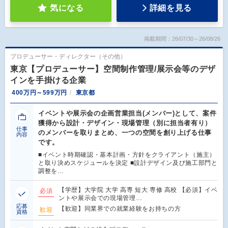
気になる
詳細を見る
掲載期間：26/07/30～26/08/26
プロデューサー・ディレクター（その他）
東京【プロデューサー】空間制作管理/展示会等のデザ
インを手掛ける企業
400万円～599万円
東京都
イベントや展示会の企画営業担当(メンバー)として、案件
獲得から設計・デザイン・現場管理（別に担当者有り）
仕事
のメンバーを取りまとめ、一つの空間を創り上げる仕事
内容
です。
■イベント時期確認・基本計画・方針をクライアント（施主）
と取り決めスケジュールを決定 ■設計デザイン及び施工部門と
調整を…
【学歴】大学院 大学 高専 短大 専修 高校 【必須】イベ
必須
ントや展示会での現場管理…
応募
【歓迎】同業界での就業経験をお持ちの方
歓迎
資格