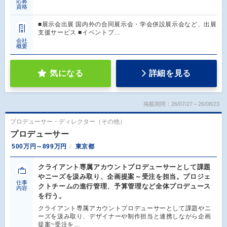
応募
資格
■展示会出展 国内外の合同展示会・学会併設展示会など、出展
支援サービス ■イベントプ…
会社
概要
気になる
詳細を見る
掲載期間：26/07/27～26/08/23
プロデューサー・ディレクター（その他）
プロデューサー
500万円～899万円
東京都
クライアント専属アカウントプロデューサーとして課題
やニーズを汲み取り、企画提案～受注を担当。プロジェ
仕事
クトチームの進行管理、予算管理など全体プロデュース
内容
を行う。
クライアント専属アカウントプロデューサーとして課題やニ
ーズを汲み取り、デザイナーや制作担当と連携しながら企画
提案~受注を…