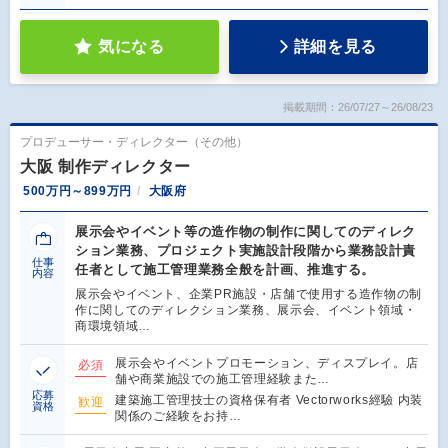
気になる
詳細を見る
掲載期間：26/07/27～26/08/23
プロデューサー・ディレクター（その他）
大阪 制作ディレクター
500万円～899万円
大阪府
展示会やイベント等の造作物の制作に関してのディレク
ション業務、プロジェクト実施設計段階から業務設計責
仕事
任者として施工管理業務全般を計画、推進する。
内容
展示会やイベント、企業PR施設・店舗で使用する造作物の制
作に関してのディレクション業務、展示会、イベント領域・
商環境領域…
展示会やイベントプロモーション、ディスプレイ。店
必須
舗や商業施設での施工管理経験また…
応募
建築施工管理技士の資格保有者 Vectorworks經驗 内装
歓迎
資格
関係のご経験をお持…