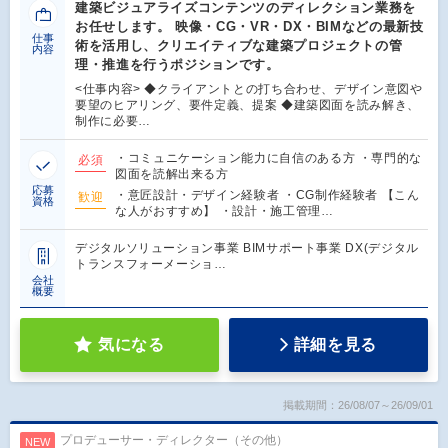
建築ビジュアライズコンテンツのディレクション業務を
お任せします。 映像・CG・VR・DX・BIMなどの最新技
仕事
術を活用し、クリエイティブな建築プロジェクトの管
内容
理・推進を行うポジションです。
<仕事内容> ◆クライアントとの打ち合わせ、デザイン意図や
要望のヒアリング、要件定義、提案 ◆建築図面を読み解き、
制作に必要…
・コミュニケーション能力に自信のある方 ・専門的な
必須
図面を読解出来る方
応募
・意匠設計・デザイン経験者 ・CG制作経験者 【こん
歓迎
資格
な人がおすすめ】 ・設計・施工管理…
デジタルソリューション事業 BIMサポート事業 DX(デジタル
トランスフォーメーショ…
会社
概要
気になる
詳細を見る
掲載期間：26/08/07～26/09/01
プロデューサー・ディレクター（その他）
NEW