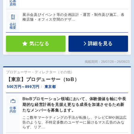
応募
資格
展示会及びイベント等の企画設計・運営・制作及び施工、各
種店舗・オフィス空間のデザ…
会社
概要
気になる
詳細を見る
掲載期間：26/07/28～26/08/23
プロデューサー・ディレクター（その他）
【東京】プロデューサー（toB）
500万円～899万円
東京都
BtoBプロモーション領域において、体験価値を軸に中長
期的な経営計画を見据え更なる成長を加速させるため新
仕事
たなメンバーを募集します。
内容
ここ数年マーケティングの手法が転換し、テレビCMや雑誌広
告のような、不特定多数のユーザーに届けるマス広告のみな
らず、リア…