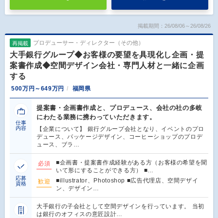
掲載期間：26/08/06～26/08/26
プロデューサー・ディレクター（その他）
再掲載
大手銀行グループ◆お客様の要望を具現化し企画・提
案書作成◆空間デザイン会社・専門人材と一緒に企画
する
500万円～649万円
福岡県
提案書・企画書作成と、プロデュース、会社の社の多岐
にわたる業務に携わっていただきます。
仕事
内容
【企業について】 銀行グループ会社となり、イベントのプロ
デュース、パッケージデザイン、コーヒーショップのプロデ
ュース、ブラ…
■企画書・提案書作成経験がある方（お客様の希望を聞
必須
いて形にすることができる方） ■…
応募
■illustrator、Photoshop ■広告代理店、空間デザイ
歓迎
資格
ン、デザイン…
大手銀行の子会社として空間デザインを行っています。 当初
は銀行のオフィスの意匠設計…