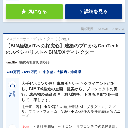
気になる
詳細を見る
掲載期間：26/07/31～26/08/13
プロデューサー・ディレクター（その他）
【BIM経験×ITへの探究心】建築のプロからConTech
のスペシャリストへBIM/DXディレクター
株式会社STUDIO55
400万円～699万円
東京都 / 大阪府 / 沖縄県
大手ゼネコンや設計事務所といったクライアントに対
し、BIM/DX推進の企画・提案から、プロジェクトの実
仕事
行、成果物の品質管理、納期調整、予算管理までを一貫
内容
して主導します。
【仕事内容】 ◆DX案件の進捗管理(AI、プラグイン、アプ
リ、プラットフォーム、VBA) ◆DX案件の要件定義(顧客のニ
ーズ…
・設計事務所、ゼネコン、サブコン等での意匠設計、
必須