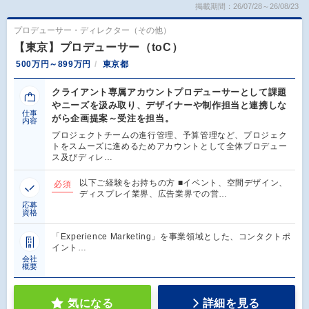
掲載期間：26/07/28～26/08/23
プロデューサー・ディレクター（その他）
【東京】プロデューサー（toC）
500万円～899万円
東京都
クライアント専属アカウントプロデューサーとして課題
やニーズを汲み取り、デザイナーや制作担当と連携しな
仕事
がら企画提案～受注を担当。
内容
プロジェクトチームの進行管理、予算管理など、プロジェク
トをスムーズに進めるためアカウントとして全体プロデュー
ス及びディレ…
以下ご経験をお持ちの方 ■イベント、空間デザイン、
必須
ディスプレイ業界、広告業界での営…
応募
資格
「Experience Marketing」を事業領域とした、コンタクトポ
イント…
会社
概要
気になる
詳細を見る