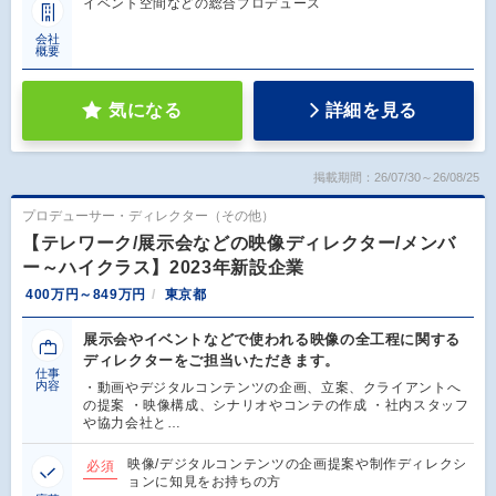
イベント空間などの総合プロデュース
会社
概要
気になる
詳細を見る
掲載期間：26/07/30～26/08/25
プロデューサー・ディレクター（その他）
【テレワーク/展示会などの映像ディレクター/メンバ
ー～ハイクラス】2023年新設企業
400万円～849万円
東京都
展示会やイベントなどで使われる映像の全工程に関する
ディレクターをご担当いただきます。
仕事
内容
・動画やデジタルコンテンツの企画、立案、クライアントへ
の提案 ・映像構成、シナリオやコンテの作成 ・社内スタッフ
や協力会社と…
映像/デジタルコンテンツの企画提案や制作ディレクシ
必須
ョンに知見をお持ちの方