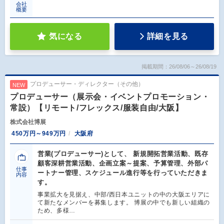
会社
概要
気になる
詳細を見る
掲載期間：26/08/06～26/08/19
プロデューサー・ディレクター（その他）
NEW
プロデューサー（展示会・イベントプロモーション・
常設）【リモート/フレックス/服装自由/大阪】
株式会社博展
450万円～949万円
大阪府
営業(プロデューサー)として、 新規開拓営業活動、既存
顧客深耕営業活動、企画立案～提案、予算管理、外部パ
仕事
ートナー管理、スケジュール進行等を行っていただきま
内容
す。
事業拡大を見据え、中部/西日本ユニットの中の大阪エリアに
て新たなメンバーを募集します。 博展の中でも新しい組織の
ため、多様…