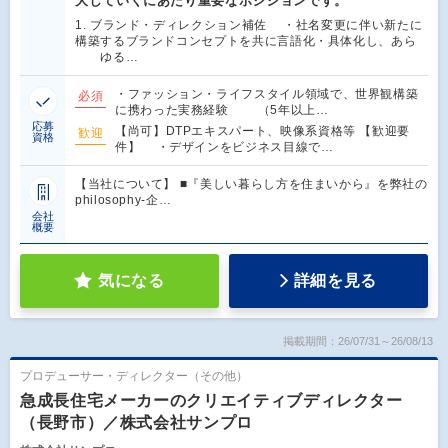
大していくにあたり重要なポジションです。
1. ブランド・ディレクション補佐 ・社名変更に伴い新たに
構築するブランドコンセプトを共に言語化・具体化し、あら
ゆる…
・ファッション・ライフスタイル領域で、世界観構築
必須
に携わった実務経験 （5年以上…
応募
【尚可】DTPエキスパート、映像系資格等 【歓迎要
歓迎
資格
件】 ・デザインをビジネス目線で…
【当社について】 ■『美しい暮らし方を住まいから』を弊社の
philosophy-企…
会社
概要
気になる
詳細を見る
掲載期間：26/07/31～26/08/13
プロデューサー・ディレクター（その他）
急成長住宅メーカーのクリエイティブディレクター
（長野市）／株式会社サンプロ