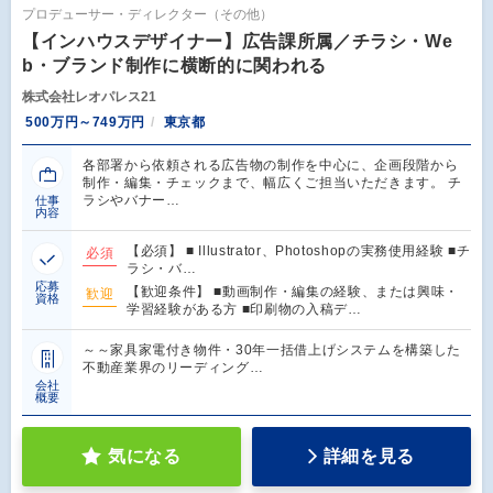
プロデューサー・ディレクター（その他）
【インハウスデザイナー】広告課所属／チラシ・We
b・ブランド制作に横断的に関われる
株式会社レオパレス21
500万円～749万円
東京都
各部署から依頼される広告物の制作を中心に、企画段階から
制作・編集・チェックまで、幅広くご担当いただきます。 チ
ラシやバナー…
仕事
内容
【必須】 ■ Illustrator、Photoshopの実務使用経験 ■チ
必須
ラシ・バ…
応募
【歓迎条件】 ■動画制作・編集の経験、または興味・
歓迎
資格
学習経験がある方 ■印刷物の入稿デ…
～～家具家電付き物件・30年一括借上げシステムを構築した
不動産業界のリーディング…
会社
概要
気になる
詳細を見る