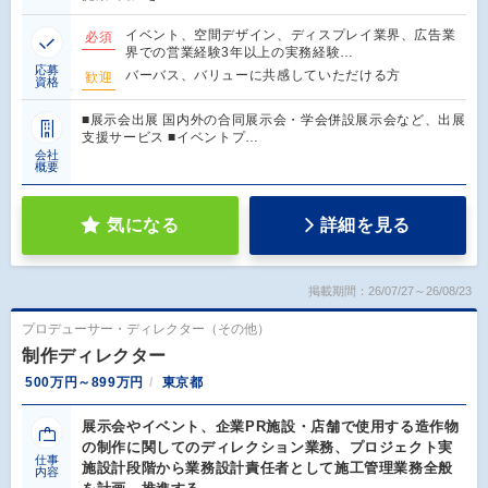
イベント、空間デザイン、ディスプレイ業界、広告業
必須
界での営業経験3年以上の実務経験…
応募
バーバス、バリューに共感していただける方
歓迎
資格
■展示会出展 国内外の合同展示会・学会併設展示会など、出展
支援サービス ■イベントプ…
会社
概要
気になる
詳細を見る
掲載期間：26/07/27～26/08/23
プロデューサー・ディレクター（その他）
制作ディレクター
500万円～899万円
東京都
展示会やイベント、企業PR施設・店舗で使用する造作物
の制作に関してのディレクション業務、プロジェクト実
仕事
施設計段階から業務設計責任者として施工管理業務全般
内容