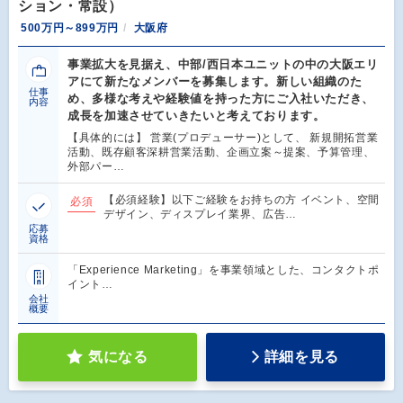
ション・常設）
500万円～899万円
大阪府
事業拡大を見据え、中部/西日本ユニットの中の大阪エリ
アにて新たなメンバーを募集します。新しい組織のた
仕事
め、多様な考えや経験値を持った方にご入社いただき、
内容
成長を加速させていきたいと考えております。
【具体的には】 営業(プロデューサー)として、 新規開拓営業
活動、既存顧客深耕営業活動、企画立案～提案、予算管理、
外部パー…
【必須経験】以下ご経験をお持ちの方 イベント、空間
必須
デザイン、ディスプレイ業界、広告…
応募
資格
「Experience Marketing」を事業領域とした、コンタクトポ
イント…
会社
概要
気になる
詳細を見る