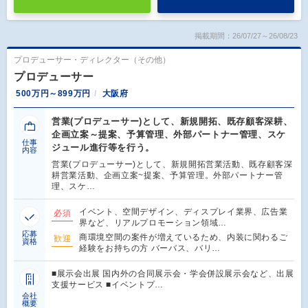
掲載期間：26/07/27～26/08/23
プロデューサー・ディレクター（その他）
プロデューサー
500万円～899万円
大阪府
営業(プロデューサー)として、新規開拓、既存顧客深耕、
企画立案～提案、予算管理、外部パートナー管理、スケ
仕事
ジュール進行等を行う。
内容
営業(プロデューサー)として、新規開拓営業活動、既存顧客深
耕営業活動、企画立案~提案、予算管理。外部パートナー管
理、スケ…
イベント、空間デザイン、ディスプレイ業界、広告業
必須
界など、リアルプロモーション領域…
応募
商環境空間の案件が増えているため、内装に関わるご
歓迎
資格
経験をお持ちの方 バーバス、バリ…
■展示会出展 国内外の合同展示会・学会併設展示会など、出展
支援サービス ■イベントプ…
会社
概要