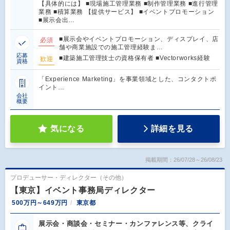
【具体的には】 ■現場施工管理業務 ■制作管理業務 ■進行管理
業務 ■積算業務 【提供サービス】 ■イベントプロモーション
■展示会出…
■展示会やイベントプロモーション、ディスプレイ、店
必須
舗や商業施設での施工管理経験ま…
応募
■建築施工管理技士の資格保有者 ■Vectorworks経験
歓迎
資格
「Experience Marketing」を事業領域とした、コンタクトポ
イント…
会社
概要
気になる
詳細を見る
掲載期間：26/07/28～26/08/23
プロデューサー・ディレクター（その他）
【東京】イベント事務局ディレクター
500万円～649万円
東京都
展示会・商談会・セミナー・カンファレンス等、クライ