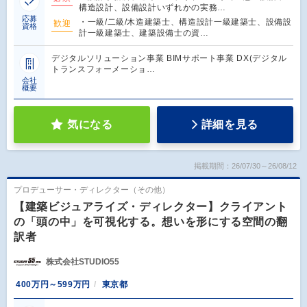
構造設計、設備設計いずれかの実務…
応募
・一級/二級/木造建築士、構造設計一級建築士、設備設
歓迎
資格
計一級建築士、建築設備士の資…
デジタルソリューション事業 BIMサポート事業 DX(デジタル
トランスフォーメーショ…
会社
概要
気になる
詳細を見る
掲載期間：26/07/30～26/08/12
プロデューサー・ディレクター（その他）
【建築ビジュアライズ・ディレクター】クライアント
の「頭の中」を可視化する。想いを形にする空間の翻
訳者
株式会社STUDIO55
400万円～599万円
東京都