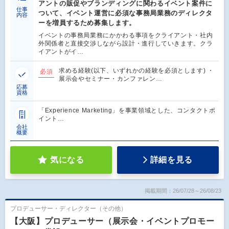
アントの販促やブランディングに関わるイベント案件に
仕事
ついて、イベント運営に必須な事務局業務のディレクタ
内容
ーを増員するため募集します。
イベントの事務局業務にかかわる事項をクライアント・社内
外関係者と直接交渉しながら設計・進行していきます。クラ
イアントがイ…
求める経験(以下、いずれかの経験を必須とします) ・
必須
展示会やセミナー・カンファレン…
応募
資格
「Experience Marketing」を事業領域とした、コンタクトポ
イント…
会社
概要
気になる
詳細を見る
掲載期間：26/07/28～26/08/23
プロデューサー・ディレクター（その他）
【大阪】プロデューサー（展示会・イベントプロモー