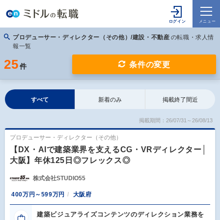
プロデューサー・ディレクター（その他）/建設・不動産
の転職・求人情
報一覧
25
条件の変更
件
すべて
新着のみ
掲載終了間近
掲載期間：26/07/31～26/08/13
プロデューサー・ディレクター（その他）
【DX・AIで建築業界を支えるCG・VRディレクター│
大阪】年休125日◎フレックス◎
株式会社STUDIO55
400万円～599万円
大阪府
建築ビジュアライズコンテンツのディレクション業務を