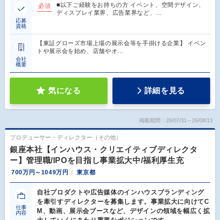
■以下ご経験をお持ちの方 イベント、空間デザイン、
必須
ディスプレイ業界、広告業界など、…
応募
資格
【東証グローズ市場上場の展示会等を手掛ける企業】 イベン
トや展示会を始め、店舗やオ…
会社
概要
気になる
詳細を見る
掲載期間：26/07/31～26/08/13
プロデューサー・ディレクター（その他）
銀座本社【インハウス・クリエイティブディレクタ
ー】管理職/IPOを目指し事業拡大中/福利厚生充
700万円～1049万円
東京都
自社プロダクトや広告媒体のインハウスブランディング
を牽引すディレクターを募集します。事業拡大に向けてC
仕事
M、動画、展示会ブースなど、デザインの領域を幅広く拡
内容