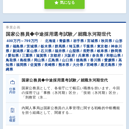
気になる
事業企画
国家公務員◆中途採用選考試験／就職氷河期世代
400万円～799万円
北海道 / 青森県 / 岩手県 / 宮城県 / 秋田県 / 山形
県 / 福島県 / 茨城県 / 栃木県 / 群馬県 / 埼玉県 / 千葉県 / 東京都 / 神奈川
県 / 新潟県 / 富山県 / 石川県 / 福井県 / 山梨県 / 長野県 / 岐阜県 / 静岡県
/ 愛知県 / 三重県 / 滋賀県 / 京都府 / 大阪府 / 兵庫県 / 奈良県 / 和歌山県 /
鳥取県 / 島根県 / 岡山県 / 広島県 / 山口県 / 徳島県 / 香川県 / 愛媛県 / 高
知県 / 福岡県 / 佐賀県 / 長崎県 / 熊本県 / 大分県 / 宮崎県 / 鹿児島県 / 沖
縄県
国家公務員◆中途採用選考試験／就職氷河期世代
国家公務員として、各省庁にて幅広い職務を担います。今回
仕事
内容
の採用では「事務（氷河期）区分」「技術（氷河期）区分」
「刑務官（氷…
内閣⼈事局は国家公務員の⼈事管理に関する戦略的中枢機能
を担う組織として、関連する…
会社
概要