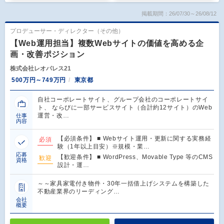
掲載期間：26/07/30～26/08/12
プロデューサー・ディレクター（その他）
【Web運用担当】複数Webサイトの価値を高める企
画・改善ポジション
株式会社レオパレス21
500万円～749万円
東京都
自社コーポレートサイト、グループ会社のコーポレートサイ
ト、 ならびに一部サービスサイト（合計約12サイト）のWeb
運営・改…
仕事
内容
【必須条件】 ■ Webサイト運用・更新に関する実務経
必須
験（1年以上目安）※規模・業…
応募
【歓迎条件】 ■ WordPress、Movable Type 等のCMS
歓迎
資格
設計・運…
～～家具家電付き物件・30年一括借上げシステムを構築した
不動産業界のリーディング…
会社
概要