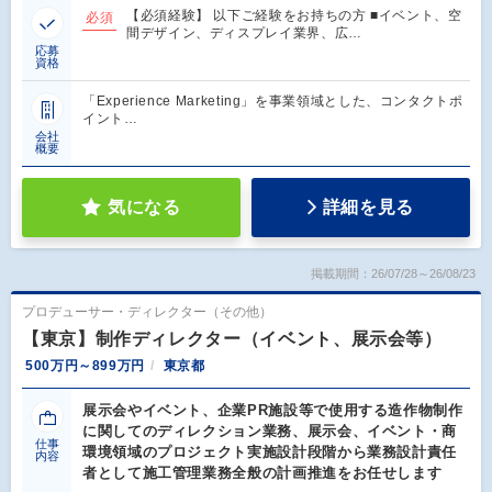
【必須経験】 以下ご経験をお持ちの方 ■イベント、空
必須
間デザイン、ディスプレイ業界、広…
応募
資格
「Experience Marketing」を事業領域とした、コンタクトポ
イント…
会社
概要
気になる
詳細を見る
掲載期間：26/07/28～26/08/23
プロデューサー・ディレクター（その他）
【東京】制作ディレクター（イベント、展示会等）
500万円～899万円
東京都
展示会やイベント、企業PR施設等で使用する造作物制作
に関してのディレクション業務、展示会、イベント・商
仕事
環境領域のプロジェクト実施設計段階から業務設計責任
内容
者として施工管理業務全般の計画推進をお任せします