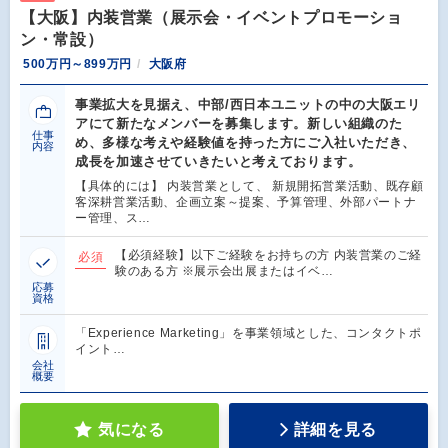
【大阪】内装営業（展示会・イベントプロモーショ
ン・常設）
500万円～899万円
大阪府
事業拡大を見据え、中部/西日本ユニットの中の大阪エリ
アにて新たなメンバーを募集します。新しい組織のた
仕事
め、多様な考えや経験値を持った方にご入社いただき、
内容
成長を加速させていきたいと考えております。
【具体的には】 内装営業として、 新規開拓営業活動、既存顧
客深耕営業活動、企画立案～提案、予算管理、外部パートナ
ー管理、ス…
【必須経験】以下ご経験をお持ちの方 内装営業のご経
必須
験のある方 ※展示会出展またはイベ…
応募
資格
「Experience Marketing」を事業領域とした、コンタクトポ
イント…
会社
概要
気になる
詳細を見る