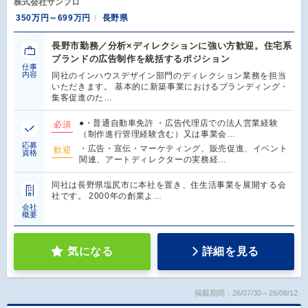
株式会社サンプロ
350万円～699万円
長野県
長野市勤務／分析×ディレクションに強い方歓迎。住宅系
ブランドの広告制作を統括するポジション
仕事
内容
同社のインハウスデザイン部門のディレクション業務を担当
いただきます。 基本的に新築事業におけるブランディング・
集客促進のた…
●・普通自動車免許 ・広告代理店での法人営業経験
必須
（制作進行管理経験含む）又は事業会…
応募
・広告・宣伝・マーケティング、販売促進、イベント
歓迎
資格
関連、アートディレクターの実務経…
同社は長野県塩尻市に本社を置き、住生活事業を展開する会
社です。 2000年の創業よ…
会社
概要
気になる
詳細を見る
掲載期間：26/07/30～26/08/12