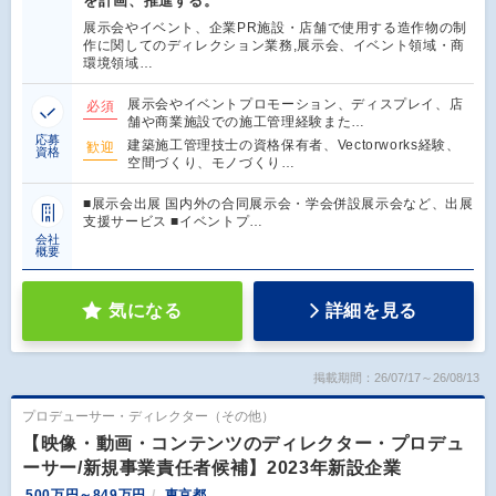
を計画、推進する。
展示会やイベント、企業PR施設・店舗で使用する造作物の制
作に関してのディレクション業務,展示会、イベント領域・商
環境領域…
展示会やイベントプロモーション、ディスプレイ、店
必須
舗や商業施設での施工管理経験また…
応募
建築施工管理技士の資格保有者、Vectorworks経験、
歓迎
資格
空間づくり、モノづくり…
■展示会出展 国内外の合同展示会・学会併設展示会など、出展
支援サービス ■イベントプ…
会社
概要
気になる
詳細を見る
掲載期間：26/07/17～26/08/13
プロデューサー・ディレクター（その他）
【映像・動画・コンテンツのディレクター・プロデュ
ーサー/新規事業責任者候補】2023年新設企業
500万円～849万円
東京都