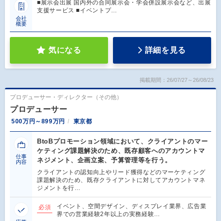
■展示会出展 国内外の合同展示会・学会併設展示会など、出展
支援サービス ■イベントプ…
会社
概要
気になる
詳細を見る
掲載期間：26/07/27～26/08/23
プロデューサー・ディレクター（その他）
プロデューサー
500万円～899万円
東京都
BtoBプロモーション領域において、クライアントのマー
ケティング課題解決のため、既存顧客へのアカウントマ
仕事
ネジメント、企画立案、予算管理等を行う。
内容
クライアントの認知向上やリード獲得などのマーケティング
課題解決のため、既存クライアントに対してアカウントマネ
ジメントを行…
イベント、空間デザイン、ディスプレイ業界、広告業
必須
界での営業経験2年以上の実務経験…