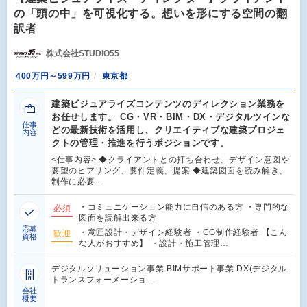
の「頭の中」を可視化する。想いを形にする空間の翻
訳者
株式会社STUDIO55
400万円～599万円
東京都
建築ビジュアライズコンテンツのディレクション業務を
お任せします。 CG・VR・BIM・DX・デジタルツインな
仕事
どの最新技術を活用し、クリエイティブな建築プロジェ
内容
クトの管理・推進を行うポジションです。
<仕事内容> ◆クライアントとの打ち合わせ、デザイン意図や
要望のヒアリング、要件定義、提案 ◆建築図面を読み解き、
制作に必要…
・コミュニケーション能力に自信のある方 ・専門的な
必須
図面を読解出来る方
応募
・意匠設計・デザイン経験者 ・CG制作経験者 【こん
歓迎
資格
な人がおすすめ】 ・設計・施工管理…
デジタルソリューション事業 BIMサポート事業 DX(デジタル
トランスフォーメーショ…
会社
概要