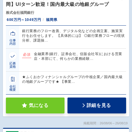
岡】UIターン歓迎！国内最大級の地銀グループ
株式会社福岡銀行
600万円～1049万円
福岡県
銀行業務のフロー改善、デジタル化などの企画立案、施策実
行をお任せします。 【具体的には】 ◎銀行業務フローの現状
分析、課題抽…
仕事
内容
金融業界(銀行、証券会社、信販会社等)における営業
必須
店・本部にて、何らかの業務経験…
応募
資格
★ふくおかフィナンシャルグループの中核企業／国内最大級
の地銀グループです★ 【事業…
会社
概要
気になる
詳細を見る
掲載期間：26/08/06～26/08/19