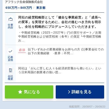
アフラック生命保険株式会社
650万円～849万円
東京都
同社の経営戦略部として「健全な事業経営」と「成長へ
の変革」を実現するために、会社の進むべき方向を明示
仕事
し、全社を戦略的にプロデュースしていただきます。
内容
・中期経営戦略（2025～2027年）(*)の実行サポート／次期
中期経営戦略および経営戦術（各年）の策定 └中期経営戦略
お…
以下いずれかの業務経験をお持ちの方 (1)事業会社での
必須
以下の実務経験 ‐業界：不問…
応募
資格
同社は「がんに苦しむ人々を経済的苦難から救いたい」とい
う日米両国の創業者の強い想…
会社
概要
気になる
詳細を見る
掲載期間：26/08/07～26/08/20