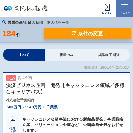
営業企画/金融
の転職・求人情報一覧
184
条件の変更
件
すべて
新着のみ
掲載終了間近
掲載期間：26/08/07～26/08/20
営業企画
NEW
決済ビジネス企画・開発【キャッシュレス領域／多様
なキャリアパス】
株式会社千葉銀行
500万円～1149万円
千葉県
キャッシュレス決済事業における新商品開発、事業戦略
立案、ソリューション企画など、企画業務全般をお任せ
仕事
します。
内容