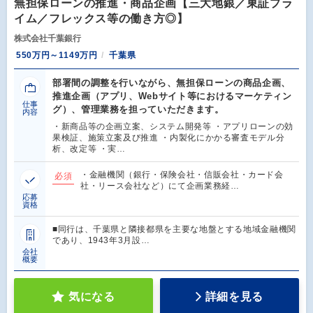
無担保ローンの推進・商品企画【三大地銀／東証プラ
イム／フレックス等の働き方◎】
株式会社千葉銀行
550万円～1149万円
千葉県
部署間の調整を行いながら、無担保ローンの商品企画、
推進企画（アプリ、Webサイト等におけるマーケティン
仕事
グ）、管理業務を担っていただきます。
内容
・新商品等の企画立案、システム開発等 ・アプリローンの効
果検証、施策立案及び推進 ・内製化にかかる審査モデル分
析、改定等 ・実…
・金融機関（銀行・保険会社・信販会社・カード会
必須
社・リース会社など）にて企画業務経…
応募
資格
■同行は、千葉県と隣接都県を主要な地盤とする地域金融機関
であり、1943年3月設…
会社
概要
気になる
詳細を見る