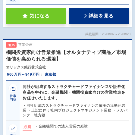
気になる
詳細を見る
掲載期間：26/08/07～26/08/20
営業企画
NEW
機関投資家向け営業推進【オルタナティブ商品／市場
価値を高められる環境】
オリックス銀行株式会社
600万円～949万円
東京都
同社が組成するストラクチャードファイナンスや証券化
商品を中心に、金融機関・機関投資家向けの営業推進を
仕事
お任せいたします。
内容
・同社組成のストラクチャードファイナンス債権の流動化営
業 ・上記に伴う社内プロジェクトマネジメント業務 ・メガバ
ンク、地方銀…
・金融機関での法人営業の経験
必須