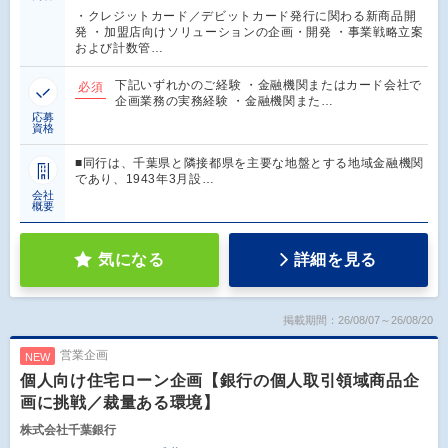
・クレジットカード／デビットカード発行に関わる新商品開
発 ・加盟店向けソリューションの企画・開発 ・事業戦略立案
および計数管…
下記いずれかのご経験 ・金融機関またはカード会社で
必須
企画業務の実務経験 ・金融機関また…
応募
資格
■同行は、千葉県と隣接都県を主要な地盤とする地域金融機関
であり、1943年3月設…
会社
概要
気になる
詳細を見る
掲載期間：26/08/07～26/08/20
営業企画
NEW
個人向け住宅ローン企画【銀行の個人取引領域商品企
画に挑戦／裁量ある環境】
株式会社千葉銀行