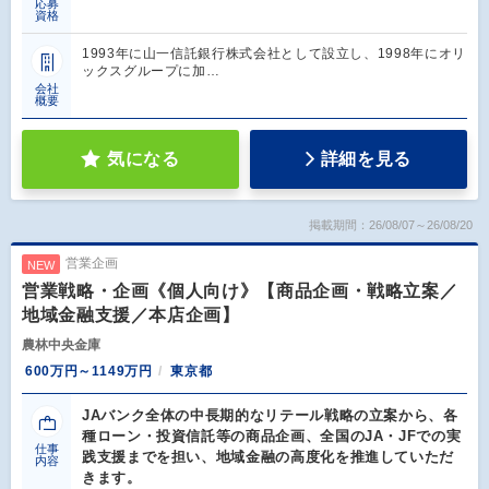
応募
資格
1993年に山一信託銀行株式会社として設立し、1998年にオリ
ックスグループに加…
会社
概要
気になる
詳細を見る
掲載期間：26/08/07～26/08/20
営業企画
NEW
営業戦略・企画《個人向け》【商品企画・戦略立案／
地域金融支援／本店企画】
農林中央金庫
600万円～1149万円
東京都
JAバンク全体の中長期的なリテール戦略の立案から、各
種ローン・投資信託等の商品企画、全国のJA・JFでの実
仕事
践支援までを担い、地域金融の高度化を推進していただ
内容
きます。