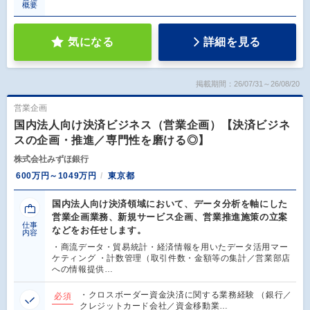
概要
気になる
詳細を見る
掲載期間：26/07/31～26/08/20
営業企画
国内法人向け決済ビジネス（営業企画）【決済ビジネ
スの企画・推進／専門性を磨ける◎】
株式会社みずほ銀行
600万円～1049万円
東京都
国内法人向け決済領域において、データ分析を軸にした
営業企画業務、新規サービス企画、営業推進施策の立案
仕事
などをお任せします。
内容
・商流データ・貿易統計・経済情報を用いたデータ活用マー
ケティング ・計数管理（取引件数・金額等の集計／営業部店
への情報提供…
・クロスボーダー資金決済に関する業務経験 （銀行／
必須
クレジットカード会社／資金移動業…