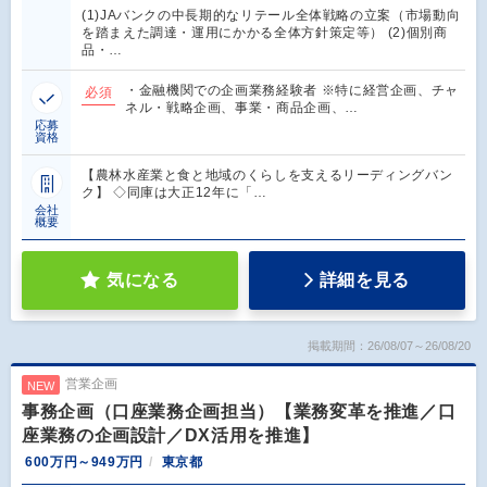
(1)JAバンクの中長期的なリテール全体戦略の立案（市場動向
を踏まえた調達・運用にかかる全体方針策定等） (2)個別商
品・…
・金融機関での企画業務経験者 ※特に経営企画、チャ
必須
ネル・戦略企画、事業・商品企画、…
応募
資格
【農林水産業と食と地域のくらしを支えるリーディングバン
ク】 ◇同庫は大正12年に「…
会社
概要
気になる
詳細を見る
掲載期間：26/08/07～26/08/20
営業企画
NEW
事務企画（口座業務企画担当）【業務変革を推進／口
座業務の企画設計／DX活用を推進】
600万円～949万円
東京都