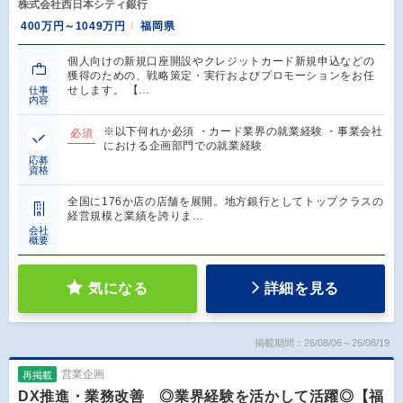
株式会社西日本シティ銀行
400万円～1049万円
福岡県
個人向けの新規口座開設やクレジットカード新規申込などの
獲得のための、戦略策定・実行およびプロモーションをお任
せします。 【…
仕事
内容
※以下何れか必須 ・カード業界の就業経験 ・事業会社
必須
における企画部門での就業経験
応募
資格
全国に176か店の店舗を展開。地方銀行としてトップクラスの
経営規模と業績を誇りま…
会社
概要
気になる
詳細を見る
掲載期間：26/08/06～26/08/19
営業企画
再掲載
DX推進・業務改善 ◎業界経験を活かして活躍◎【福