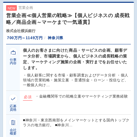
営業企画
NEW
営業企画≪個人営業の戦略≫【個人ビジネスの 成長戦
略／商品企画～マーケまで一気通貫】
株式会社横浜銀行
700万円～1149万円
神奈川県
個人のお客さまに向けた商品・サービスの企画、顧客デ
ータ分析、市場調査から、個人ビジネスの成長戦略の策
仕事
定、マーケティング施策の企画・実行までをお任せいた
内容
します。
・個人顧客に関する市場・顧客調査およびデータ分析 ・個人
領域の営業戦略・施策立案 ・普通預金・ローン・投信など、
一般個人向け…
・金融機関等での戦略立案やマーケティング業務経験
必須
応募
資格
■神奈川・東京西南部をメインマーケットとする国内トップク
ラスの地方銀行。 ■神奈川…
会社
概要