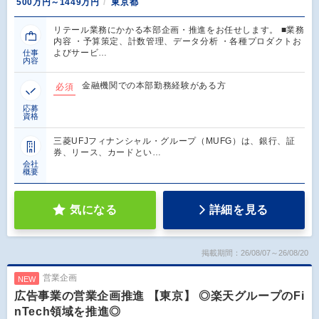
500万円～1449万円
東京都
リテール業務にかかる本部企画・推進をお任せします。 ■業務
内容 ・予算策定、計数管理、データ分析 ・各種プロダクトお
よびサービ…
仕事
内容
金融機関での本部勤務経験がある方
必須
応募
資格
三菱UFJフィナンシャル・グループ（MUFG）は、銀行、証
券、リース、カードとい…
会社
概要
気になる
詳細を見る
掲載期間：26/08/07～26/08/20
営業企画
NEW
広告事業の営業企画推進 【東京】 ◎楽天グループのFi
nTech領域を推進◎