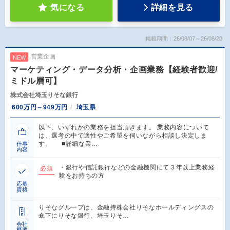
気になる
詳細を見る
掲載期間：26/08/07～26/08/20
営業企画
NEW
マーケティング・データ分析・企画業務【経験者歓迎/
ミドル層可】
株式会社埼玉りそな銀行
600万円～949万円
埼玉県
以下、いずれかの業務を担当頂きます。 業務内容について
は、選考の中で適性やご希望を伺いながら相談し決定しま
す。 ■詳細な業…
仕事
内容
・銀行や信託銀行などの金融機関にて３年以上業務経
必須
験をお持ちの方
応募
資格
りそなグループは、金融持株会社りそなホールディングスの
傘下にりそな銀行、埼玉りそ…
会社
概要