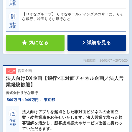
応募
資格
【りそなグループ】 りそなホールディングスの傘下に、りそ
な銀行、埼玉りそな銀行など…
会社
概要
気になる
詳細を見る
掲載期間：26/08/07～26/08/20
営業企画
NEW
法人向けDX企画【銀行×非対面チャネル企画／法人営
業経験歓迎】
株式会社りそな銀行
500万円～949万円
東京都
法人向けアプリを起点とした非対面ビジネスの企画立
案・改善業務をお任せいたします。法人営業で培った顧
仕事
客理解を活かし、顧客接点拡大やサービス改善に携わっ
内容
ていただきます。