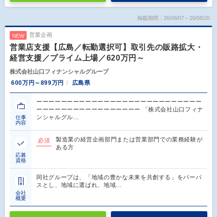
掲載期間：26/08/07～26/08/20
営業企画
NEW
営業店支援【広島／転勤選択可】取引先の販路拡大・
経営支援／プライム上場／620万円～
株式会社山口フィナンシャルグループ
600万円～899万円
広島県
ーーーーーーーーーーーーーーーーーーーーーーーーーーー
ーーーーーーーーーーーーーーーーー 「株式会社山口フィナ
ンシャルグル…
仕事
内容
製造業の経営企画部門または営業部門での業務経験が
必須
ある方
応募
資格
同社グループは、「地域の豊かな未来を共創する」をパーパ
スとし、地域に選ばれ、地域…
会社
概要