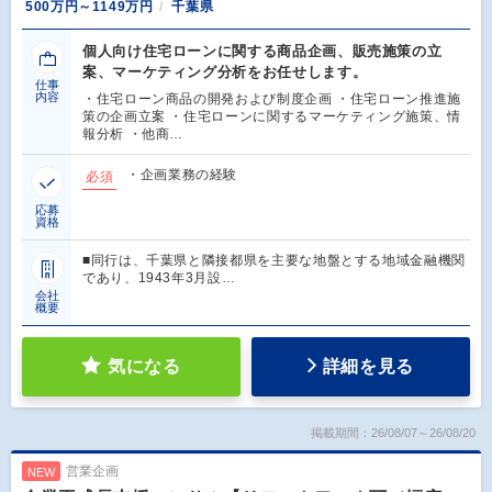
500万円～1149万円
千葉県
個人向け住宅ローンに関する商品企画、販売施策の立
案、マーケティング分析をお任せします。
仕事
内容
・住宅ローン商品の開発および制度企画 ・住宅ローン推進施
策の企画立案 ・住宅ローンに関するマーケティング施策、情
報分析 ・他商…
・企画業務の経験
必須
応募
資格
■同行は、千葉県と隣接都県を主要な地盤とする地域金融機関
であり、1943年3月設…
会社
概要
気になる
詳細を見る
掲載期間：26/08/07～26/08/20
営業企画
NEW