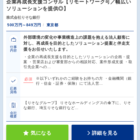
企業再成長支援コンサル【リモートワーク可／幅広い
ソリューションを提供◎】
株式会社りそな銀行
500万円～849万円
東京都
外部環境の変化や事業構造上の課題を抱える法人顧客に
対し、再成長を目的としたソリューション提案と伴走支
仕事
援をお任せいたします。
内容
・企業の再成長支援を目的としたソリューションの企画・提
案 ・営業店および審査部からの相談対応、案件形成支援 ・取
引先企業への…
※以下いずれかのご経験をお持ちの方 ・金融機関（銀
必須
行・信金・証券・保険）にて法人営…
応募
資格
【りそなグループ】 りそなホールディングスの傘下に、りそ
な銀行、埼玉りそな銀行など…
会社
概要
気になる
詳細を見る