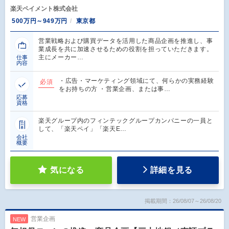
楽天ペイメント株式会社
500万円～949万円
東京都
営業戦略および購買データを活用した商品企画を推進し、事
業成長を共に加速させるための役割を担っていただきます。
主にメーカー…
仕事
内容
・広告・マーケティング領域にて、何らかの実務経験
必須
をお持ちの方 ・営業企画、または事…
応募
資格
楽天グループ内のフィンテックグループカンパニーの一員と
して、「楽天ペイ」「楽天E…
会社
概要
気になる
詳細を見る
掲載期間：26/08/07～26/08/20
営業企画
NEW