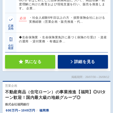
GLTD をはじめとした団体保険商品について、商品理解・制
度理解に向けた教育および現地支援を行い、販売を推進しま
す。 企業…
・社会人経験6年目以上の方 ・損害保険会社における
必須
実務経験（営業企画・販売推進・代…
応募
資格
◆生命保険業 ・生命保険業免許に基づく保険の引受け ・資産
の運用 ・貸付業務 ・有価証券…
会社
概要
気になる
詳細を見る
掲載期間：26/07/30～26/08/12
営業企画
不動産商品（住宅ローン）の事業推進【福岡】◎UIタ
ーン歓迎！国内最大級の地銀グループ◎
株式会社福岡銀行
600万円～1049万円
福岡県