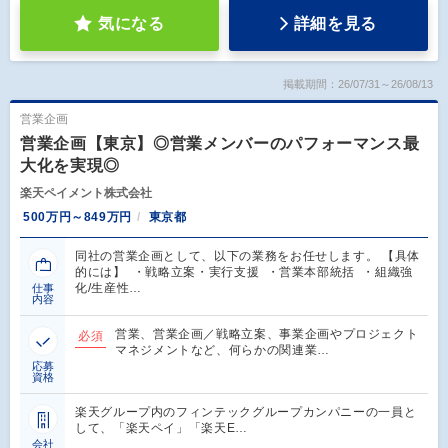
気になる
詳細を見る
掲載期間：26/07/31～26/08/13
営業企画
営業企画【東京】◎営業メンバーのパフォーマンス最
大化を実現◎
楽天ペイメント株式会社
500万円～849万円
東京都
同社の営業企画として、以下の業務をお任せします。 【具体
的には】 ・戦略立案・実行支援 ・営業本部統括 ・組織強
化/生産性…
仕事
内容
営業、営業企画／戦略立案、事業企画やプロジェクト
必須
マネジメントなど、何らかの関連業…
応募
資格
楽天グループ内のフィンテックグループカンパニーの一員と
して、「楽天ペイ」「楽天E…
会社