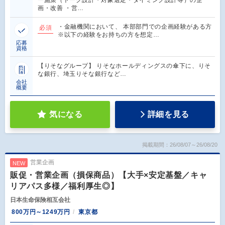
画・改善 ・営…
・金融機関において、 本部部門での企画経験がある方
必須
※以下の経験をお持ちの方を想定…
応募
資格
【りそなグループ】 りそなホールディングスの傘下に、りそ
な銀行、埼玉りそな銀行など…
会社
概要
気になる
詳細を見る
掲載期間：26/08/07～26/08/20
営業企画
NEW
販促・営業企画（損保商品）【大手×安定基盤／キャ
リアパス多様／福利厚生◎】
日本生命保険相互会社
800万円～1249万円
東京都