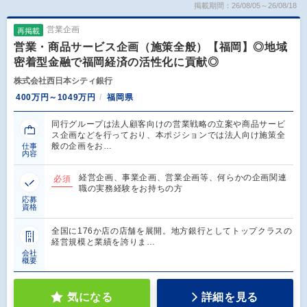
掲載期間：26/08/05～26/08/18
営業企画
再掲載
営業・商品サービス企画（施策全般）【福岡】◎地域
密着型金融で福岡経済の活性化に貢献◎
株式会社西日本シティ銀行
400万円～1049万円
福岡県
同行グループは法人顧客向けの営業戦略の立案や商品サービ
ス企画などを行っており、本ポジションでは法人向け施策全
般の企画をお…
仕事
内容
経営企画、事業企画、営業企画等、何らかの企画関連
必須
職の実務経験をお持ちの方
応募
資格
全国に176か店の店舗を展開。地方銀行としてトップクラスの
経営規模と業績を誇りま…
会社
概要
気になる
詳細を見る