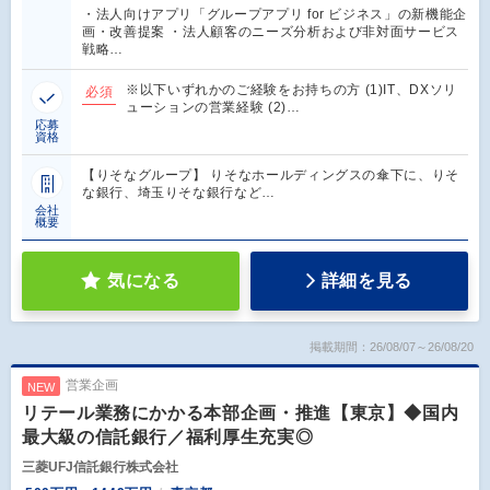
・法人向けアプリ「グループアプリ for ビジネス」の新機能企
画・改善提案 ・法人顧客のニーズ分析および非対面サービス
戦略…
※以下いずれかのご経験をお持ちの方 (1)IT、DXソリ
必須
ューションの営業経験 (2)…
応募
資格
【りそなグループ】 りそなホールディングスの傘下に、りそ
な銀行、埼玉りそな銀行など…
会社
概要
気になる
詳細を見る
掲載期間：26/08/07～26/08/20
営業企画
NEW
リテール業務にかかる本部企画・推進【東京】◆国内
最大級の信託銀行／福利厚生充実◎
三菱UFJ信託銀行株式会社