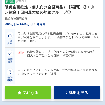
営業企画
再掲載
販促企画推進（個人向け金融商品）【福岡】◎UIター
ン歓迎！国内最大級の地銀グループ◎
株式会社福岡銀行
600万円～1049万円
福岡県
個人向け金融商品に係る販売企画、プロモーション戦略の立
案、実施をお任せします。 【具体的には】 ◎販売戦略・企画
の立案 ・同行…
仕事
内容
保険会社にて、以下何れかの実務経験をお持ちの方 ・
必須
個人向け商品（生命保険・損害保険…
応募
資格
★ふくおかフィナンシャルグループの中核企業／国内最大級
の地銀グループです★ 【事業…
会社
概要
気になる
詳細を見る