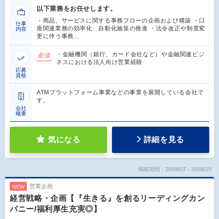
以下業務をお任せします。
・商品、サービスに関する事務フローの企画および構築 ・口
仕事
座関連業務の効率化、自動化施策の推進 ・法令改正や制度変
内容
更に伴う事務…
・金融機関（銀行、カード会社など）や金融関連ビジ
必須
ネスにおける法人向け営業経験
応募
資格
ATMプラットフォーム事業などの事業を展開している会社で
す。
会社
概要
気になる
詳細を見る
掲載期間：26/08/07～26/08/20
営業企画
NEW
経営戦略・企画【『生きる』を創るリーディングカン
パニー/福利厚生充実◎】