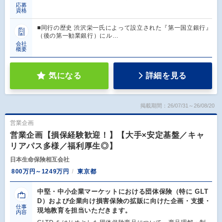
応募
資格
■同行の歴史 渋沢栄一氏によって設立された『第一国立銀行』
（後の第一勧業銀行）にル…
会社
概要
気になる
詳細を見る
掲載期間：26/07/31～26/08/20
営業企画
営業企画【損保経験歓迎！】【大手×安定基盤／キャ
リアパス多様／福利厚生◎】
日本生命保険相互会社
800万円～1249万円
東京都
中堅・中小企業マーケットにおける団体保険（特に GLT
D）および企業向け損害保険の拡販に向けた企画・支援・
仕事
現地教育を担当いただきます。
内容