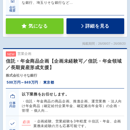
な銀行、埼玉りそな銀行など…
会社
概要
気になる
詳細を見る
掲載期間：26/08/07～26/08/20
営業企画
NEW
信託・年金商品企画【企画未経験可／信託・年金領域
／長期資産形成支援】
株式会社りそな銀行
500万円～849万円
東京都
以下業務をお任せします。
・信託・年金商品の商品企画、推進企画、運営業務 ・法人向
仕事
け年金商品（確定給付企業年金、確定拠出年金等）の企画・
内容
管理 ・個人向…
・企画経験、営業経験を3年程度 ※信託・年金、企画
必須
業務未経験の方も応募可能です。