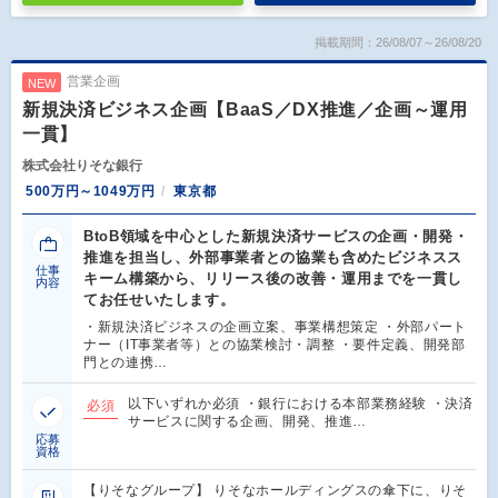
掲載期間：26/08/07～26/08/20
営業企画
NEW
新規決済ビジネス企画【BaaS／DX推進／企画～運用
一貫】
株式会社りそな銀行
500万円～1049万円
東京都
BtoB領域を中心とした新規決済サービスの企画・開発・
推進を担当し、外部事業者との協業も含めたビジネスス
仕事
キーム構築から、リリース後の改善・運用までを一貫し
内容
てお任せいたします。
・新規決済ビジネスの企画立案、事業構想策定 ・外部パート
ナー（IT事業者等）との協業検討・調整 ・要件定義、開発部
門との連携…
以下いずれか必須 ・銀行における本部業務経験 ・決済
必須
サービスに関する企画、開発、推進…
応募
資格
【りそなグループ】 りそなホールディングスの傘下に、りそ