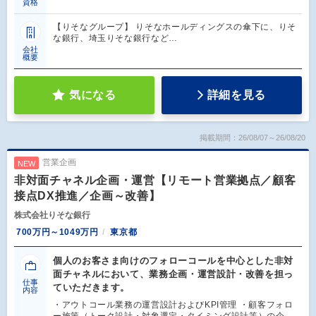
資格
【りそなグループ】 りそなホールディングスの傘下に、りそ
な銀行、埼玉りそな銀行など…
会社
概要
気になる
詳細を見る
掲載期間：26/08/07～26/08/20
営業企画
NEW
非対面チャネル企画・運営【リモート営業拠点／顧客
接点DX推進／企画～改善】
株式会社りそな銀行
700万円～1049万円
東京都
個人のお客さま向けのフォローコールを中心とした非対
面チャネルにおいて、業務企画・運営設計・改善を担っ
仕事
ていただきます。
内容
・アウトコール業務の運営設計およびKPI管理 ・顧客フォロ
ー施策（トーク設計・対象選定・タイミング設計等）の企