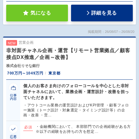
気になる
詳細を見る
掲載期間：26/08/07～26/08/20
営業企画
NEW
非対面チャネル企画・運営【リモート営業拠点／顧客
接点DX推進／企画～改善】
株式会社りそな銀行
700万円～1049万円
東京都
個人のお客さま向けのフォローコールを中心とした非対
面チャネルにおいて、業務企画・運営設計・改善を担っ
仕事
ていただきます。
内容
・アウトコール業務の運営設計およびKPI管理 ・顧客フォロ
ー施策（トーク設計・対象選定・タイミング設計等）の企
画・改善 ・営…
・金融機関において、 本部部門での企画経験がある方
必須
※以下の経験をお持ちの方を想定…
応募