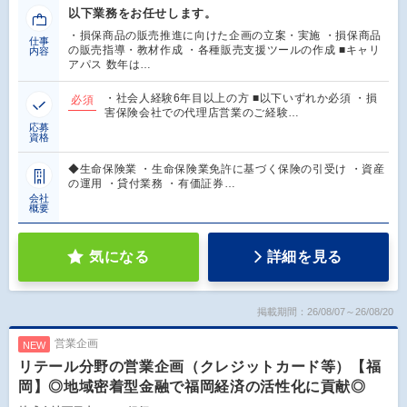
以下業務をお任せします。
・損保商品の販売推進に向けた企画の立案・実施 ・損保商品
仕事
の販売指導・教材作成 ・各種販売支援ツールの作成 ■キャリ
内容
アパス 数年は…
・社会人経験6年目以上の方 ■以下いずれか必須 ・損
必須
害保険会社での代理店営業のご経験…
応募
資格
◆生命保険業 ・生命保険業免許に基づく保険の引受け ・資産
の運用 ・貸付業務 ・有価証券…
会社
概要
気になる
詳細を見る
掲載期間：26/08/07～26/08/20
営業企画
NEW
リテール分野の営業企画（クレジットカード等）【福
岡】◎地域密着型金融で福岡経済の活性化に貢献◎