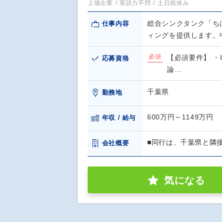
上場企業
英語力不問
土日祝休み
総合シンクタンク「ち
仕事内容
ィングを提供します。
必須
【必須要件】 
応募資格
論…
千葉県
勤務地
600万円～1149万円
年収 / 給与
■同行は、千葉県と隣
会社概要
気になる