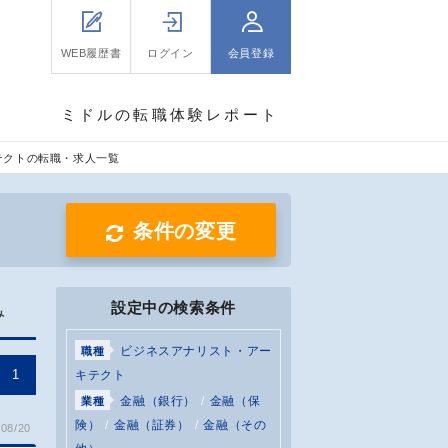
WEB履歴書
ログイン
会員登録
ミドルの転職体験レポート
テクトの転職・求人一覧
条件の変更
設定中の検索条件
み
ビジネスアナリスト・アー
職種
1
キテクト
金融（銀行）
金融（保
業種
険）
金融（証券）
金融（その
08/20