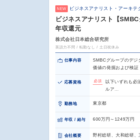
ビジネスアナリスト・アーキテ
NEW
ビジネスアナリスト【SMB
年収還元
株式会社日本総合研究所
英語力不問
転勤なし
土日祝休み
SMBCグループのデ
仕事内容
価値の発掘および検証
必須
以下いずれも必須
応募資格
ルア…
東京都
勤務地
600万円～1249万円
年収 / 給与
野村総研、大和総研、
会社概要