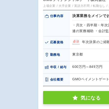
上場企業
大手企業
英語力不問
転勤なし
決算業務をメインで
仕事内容
・月次・四半期・年次決
連の実務補助 ・会計
必須
年次決算のご経
応募資格
東京都
勤務地
600万円～849万円
年収 / 給与
GMOペイメントゲート
会社概要
気になる