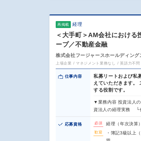
経理
再掲載
＜大手町＞AM会社における
ープ／不動産金融
株式会社フージャースホールディング
上場企業
マネジメント業務なし
英語力不問
私募リートおよび私
仕事内容
えていただきます。
する役割です。
▼業務内容 投資法人
資法人の経理実務 └
必須
経理（年次決算
応募資格
歓迎
・簿記3級以上
管…