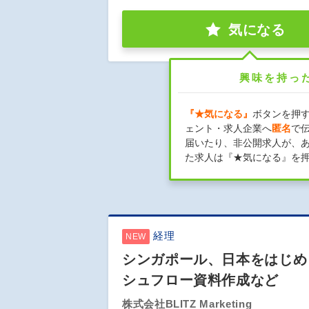
気になる
興味を持っ
『★気になる』
ボタンを押
ェント・求人企業へ
匿名
で
届いたり、非公開求人が、
た求人は『★気になる』を
経理
NEW
シンガポール、日本をはじめ
シュフロー資料作成など
株式会社BLITZ Marketing