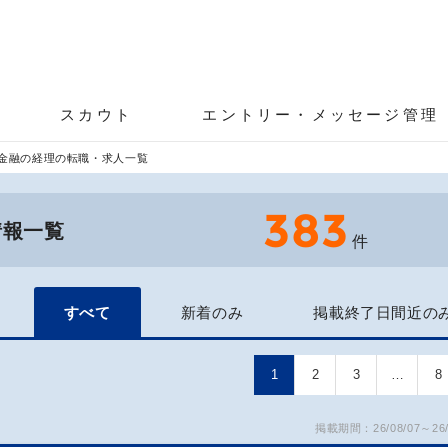
スカウト
エントリー・メッセージ管理
金融の経理の転職・求人一覧
383
情報一覧
件
すべて
新着のみ
掲載終了日間近の
1
2
3
…
8
掲載期間：26/08/07～26/