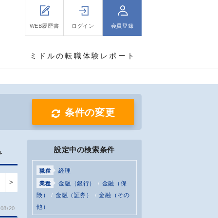
WEB履歴書
ログイン
会員登録
ミドルの転職体験レポート
条件の変更
設定中の検索条件
み
経理
職種
>
金融（銀行）
金融（保
業種
険）
金融（証券）
金融（その
他）
08/20