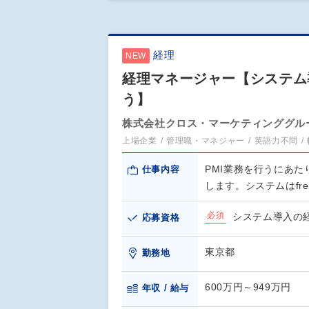
経理
NEW
経理マネージャー【システム導
う】
株式会社クロス・マーケティンググル
上場企業
管理職・マネジャー
英語力不問
PMI業務を行うにあ
仕事内容
します。システムはfr
必須
システム導入の
応募資格
東京都
勤務地
600万円～949万円
年収 / 給与