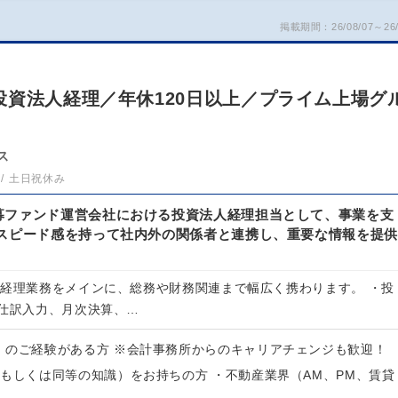
掲載期間：26/08/07～26/
投資法人経理／年休120日以上／プライム上場グ
ス
土日祝休み
募ファンド運営会社における投資法人経理担当として、事業を支
 スピード感を持って社内外の関係者と連携し、重要な情報を提供
の経理業務をメインに、総務や財務関連まで幅広く携わります。 ・投
仕訳入力、月次決算、…
）のご経験がある方 ※会計事務所からのキャリアチェンジも歓迎！
（もしくは同等の知識）をお持ちの方 ・不動産業界（AM、PM、賃貸