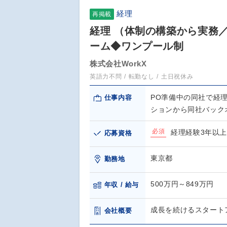
経理
再掲載
経理 （体制の構築から実務
ーム◆ワンプール制
株式会社WorkX
英語力不問
転勤なし
土日祝休み
PO準備中の同社で経
仕事内容
ションから同社バック
必須
経理経験3年以上
応募資格
東京都
勤務地
500万円～849万円
年収 / 給与
成長を続けるスタート
会社概要