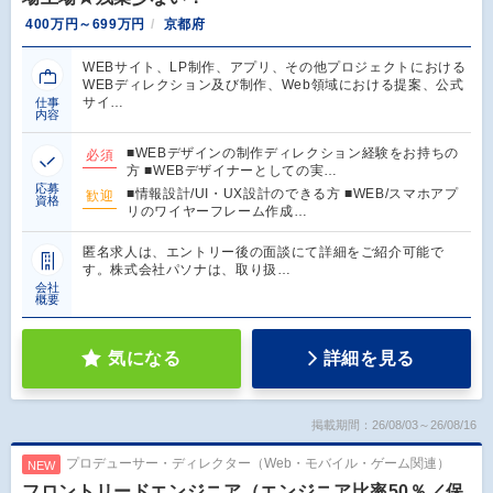
400万円～699万円
京都府
WEBサイト、LP制作、アプリ、その他プロジェクトにおける
WEBディレクション及び制作、Web領域における提案、公式
サイ…
仕事
内容
■WEBデザインの制作ディレクション経験をお持ちの
必須
方 ■WEBデザイナーとしての実…
応募
■情報設計/UI・UX設計のできる方 ■WEB/スマホアプ
歓迎
資格
リのワイヤーフレーム作成…
匿名求人は、エントリー後の面談にて詳細をご紹介可能で
す。株式会社パソナは、取り扱…
会社
概要
気になる
詳細を見る
掲載期間：26/08/03～26/08/16
プロデューサー・ディレクター（Web・モバイル・ゲーム関連）
NEW
フロントリードエンジニア（エンジニア比率50％／保