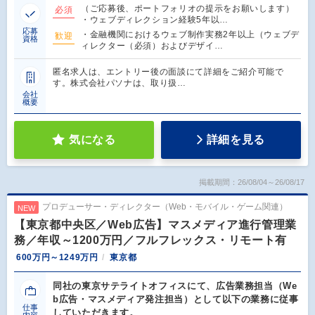
（ご応募後、ポートフォリオの提示をお願いします）
必須
・ウェブディレクション経験5年以…
応募
・金融機関におけるウェブ制作実務2年以上（ウェブデ
歓迎
資格
ィレクター（必須）およびデザイ…
匿名求人は、エントリー後の面談にて詳細をご紹介可能で
す。株式会社パソナは、取り扱…
会社
概要
気になる
詳細を見る
掲載期間：26/08/04～26/08/17
プロデューサー・ディレクター（Web・モバイル・ゲーム関連）
NEW
【東京都中央区／Web広告】マスメディア進行管理業
務／年収～1200万円／フルフレックス・リモート有
600万円～1249万円
東京都
同社の東京サテライトオフィスにて、広告業務担当（We
b広告・マスメディア発注担当）として以下の業務に従事
仕事
していただきます。