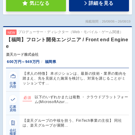
気になる
詳細を見る
掲載期間：26/08/06～26/08/19
プロデューサー・ディレクター（Web・モバイル・ゲーム関連）
NEW
【福岡】フロント開発エンジニア / Front end Engine
e
楽天カード株式会社
600万円～949万円
福岡県
【求人の特徴】 本ポジションは、最新の技術・業界の動向を
踏まえ、先を見据えた施策を検討し、対策を講じることがミ
ッションです…
仕事
内容
以下のいずれかまたは複数 ・ クラウドプラットフォー
必須
ム(MicrosoftAzur…
応募
資格
【楽天グループの中核を担う、FinTech事業の主役】 同社
は、楽天グループが展開…
会社
概要