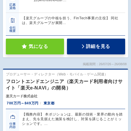
ム(MicrosoftAzur…
応募
資格
【楽天グループの中核を担う、FinTech事業の主役】 同社
は、楽天グループが展開…
会社
概要
気になる
詳細を見る
掲載期間：26/07/26～26/08/08
プロデューサー・ディレクター（Web・モバイル・ゲーム関連）
フロントエンドエンジニア（楽天カード利用者向けサ
イト「楽天e-NAVI」の開発）
楽天カード株式会社
700万円～849万円
東京都
【職務内容】 本ポジションは、最新の技術・業界の動向を踏
まえ、先を見据えた施策を検討し、対策を講じることがミッ
ションです。…
仕事
内容