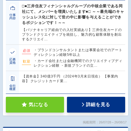
□■三井住友フィナンシャルグループの中核企業である同
社にて、メンバーを増員いたします■□ ～～最先端のキャ
仕事
ッシュレス化に対して世の中に影響を与えることができ
内容
るポジションです！～～
【パソナキャリア経由での入社実績あり】三井住友カードの
ブランドクリエイティブを統括し、魅力的な顧客体験を創出
するクリエイ…
・ブランドコンサルタントまたは事業会社でのアート
必須
ディレクション経験5年以上
応募
・カード会社または金融機関でのクリエイティブディ
歓迎
資格
レクション経験 ・新規ブランドの立…
【資本金】340億3千円 （2024年3月末日現在） 【事業内
容】 クレジットカード業…
会社
概要
気になる
詳細を見る
掲載期間：26/07/28～26/08/17