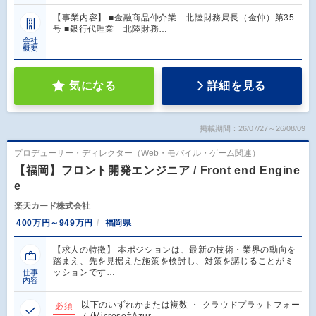
【事業内容】 ■金融商品仲介業 北陸財務局長（金仲）第35
号 ■銀行代理業 北陸財務…
会社
概要
気になる
詳細を見る
掲載期間：26/07/27～26/08/09
プロデューサー・ディレクター（Web・モバイル・ゲーム関連）
【福岡】フロント開発エンジニア / Front end Engine
e
楽天カード株式会社
400万円～949万円
福岡県
【求人の特徴】 本ポジションは、最新の技術・業界の動向を
踏まえ、先を見据えた施策を検討し、対策を講じることがミ
ッションです…
仕事
内容
以下のいずれかまたは複数 ・ クラウドプラットフォー
必須