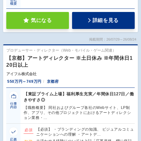
会社
概要
気になる
詳細を見る
掲載期間：26/07/29～26/08/24
プロデューサー・ディレクター（Web・モバイル・ゲーム関連）
【京都】アートディレクター ※土日休み ※年間休日1
20日以上
アイフル株式会社
550万円～749万円
京都府
【東証プライム上場】福利厚生充実／年間休日127日／働
きやすさ◎
仕事
内容
【職務概要】 同社およびグループ各社のWebサイト、LP制
作、アプリ、その他プロジェクトにおけるアートディレクシ
ョン業務・…
【必須】 ・ブランディングの知識、 ビジュアルコミュ
必須
ニケーションへの理解 ・アートデ…
応募