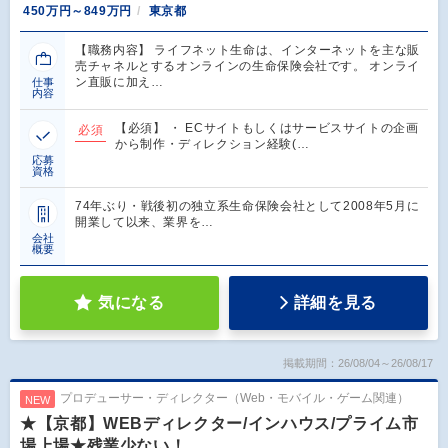
450万円～849万円
東京都
【職務内容】 ライフネット生命は、インターネットを主な販
売チャネルとするオンラインの生命保険会社です。 オンライ
ン直販に加え…
仕事
内容
【必須】 ・ ECサイトもしくはサービスサイトの企画
必須
から制作・ディレクション経験(…
応募
資格
74年ぶり・戦後初の独立系生命保険会社として2008年5月に
開業して以来、業界を…
会社
概要
気になる
詳細を見る
掲載期間：26/08/04～26/08/17
プロデューサー・ディレクター（Web・モバイル・ゲーム関連）
NEW
★【京都】WEBディレクター/インハウス/プライム市
場上場★残業少ない！