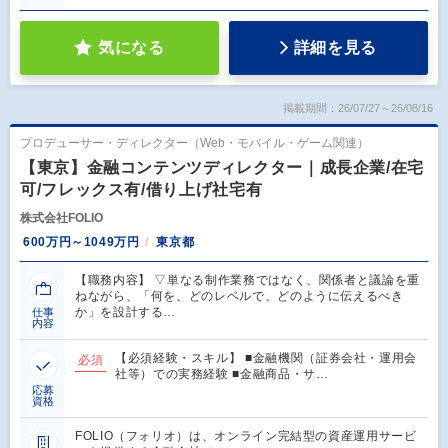
気になる
詳細を見る
掲載期間：26/07/27～26/08/16
プロデューサー・ディレクター（Web・モバイル・ゲーム関連）
【東京】金融コンテンツディレクター｜成長企業/在宅
可/フレックス有/借り上げ社宅有
株式会社FOLIO
600万円～1049万円
東京都
【職務内容】 ▽単なる制作業務ではなく、関係者と議論を重
ねながら、「何を、どのレベルで、どのように伝えるべき
か」を設計する…
仕事
内容
【必須経験・スキル】 ■金融機関（証券会社・運用会
必須
社等）での実務経験 ■金融商品・サ…
応募
資格
FOLIO（フォリオ）は、オンライン完結型の資産運用サービ