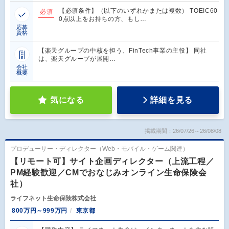
【必須条件】（以下のいずれかまたは複数） TOEIC60
必須
0点以上をお持ちの方、もし…
応募
資格
【楽天グループの中核を担う、FinTech事業の主役】 同社
は、楽天グループが展開…
会社
概要
気になる
詳細を見る
掲載期間：26/07/26～26/08/08
プロデューサー・ディレクター（Web・モバイル・ゲーム関連）
【リモート可】サイト企画ディレクター（上流工程／
PM経験歓迎／CMでおなじみオンライン生命保険会
社）
ライフネット生命保険株式会社
800万円～999万円
東京都