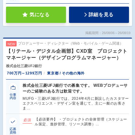
気になる
詳細を見る
掲載期間：26/08/06～26/08/19
プロデューサー・ディレクター（Web・モバイル・ゲーム関連）
NEW
【リテール・デジタル企画部】CXD室 プロジェクト
マネージャー（デザインプログラムマネージャー）
株式会社三菱UFJ銀行
700万円～1299万円
東京都 / その他の海外
株式会社三菱UFJ銀行での募集です。 WEBプロデューサ
ーのご経験のある方は歓迎です。
仕事
内容
MUFG・三菱UFJ銀行では、2024年4月に新設したカスタマー
エクスペリエンス・デザイン室を通じて、主に一般のお客さ
ま…
【必須要件】 ・プロジェクトの全体管理（スケジュー
必須
ル策定、進捗管理、リソース調整）…
応募
資格