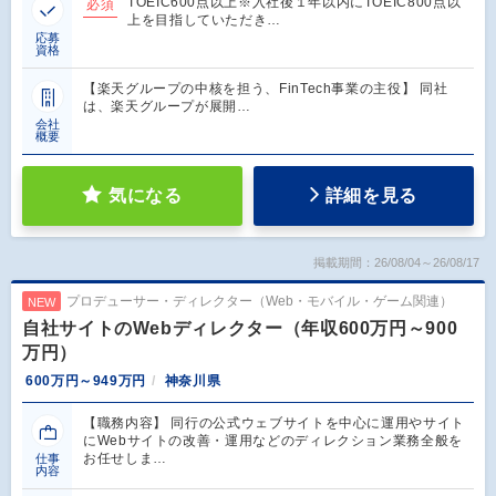
TOEIC600点以上※入社後１年以内にTOEIC800点以
必須
上を目指していただき…
応募
資格
【楽天グループの中核を担う、FinTech事業の主役】 同社
は、楽天グループが展開…
会社
概要
気になる
詳細を見る
掲載期間：26/08/04～26/08/17
プロデューサー・ディレクター（Web・モバイル・ゲーム関連）
NEW
自社サイトのWebディレクター（年収600万円～900
万円）
600万円～949万円
神奈川県
【職務内容】 同行の公式ウェブサイトを中心に運用やサイト
にWebサイトの改善・運用などのディレクション業務全般を
お任せしま…
仕事
内容