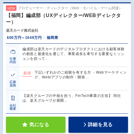
プロデューサー・ディレクター（Web・モバイル・ゲーム関連）
NEW
【福岡】編成部（UXディレクター/WEBディレクタ
ー）
楽天カード株式会社
600万円～1049万円
福岡県
編成部は楽天カードのデジタルプロダクトにおける顧客体験
の創造と最適化を通じて、事業成長を牽引する重要なミッシ
ョンを担って…
仕事
内容
下記いずれかのご経験を有する方 ・Webマーケティン
必須
グ、Web/アプリの制作・開発…
応募
資格
【楽天グループの中核を担う、FinTech事業の主役】 同社
は、楽天グループが展開…
会社
概要
気になる
詳細を見る