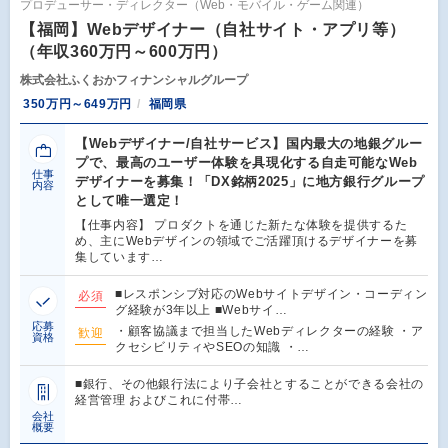
プロデューサー・ディレクター（Web・モバイル・ゲーム関連）
【福岡】Webデザイナー（自社サイト・アプリ等）
（年収360万円～600万円）
株式会社ふくおかフィナンシャルグループ
350万円～649万円
福岡県
【Webデザイナー/自社サービス】国内最大の地銀グルー
プで、最高のユーザー体験を具現化する自走可能なWeb
仕事
デザイナーを募集！「DX銘柄2025」に地方銀行グループ
内容
として唯一選定！
【仕事内容】 プロダクトを通じた新たな体験を提供するた
め、主にWebデザインの領域でご活躍頂けるデザイナーを募
集しています…
■レスポンシブ対応のWebサイトデザイン・コーディン
必須
グ経験が3年以上 ■Webサイ…
応募
・顧客協議まで担当したWebディレクターの経験 ・ア
歓迎
資格
クセシビリティやSEOの知識 ・…
■銀行、その他銀行法により子会社とすることができる会社の
経営管理 およびこれに付帯…
会社
概要