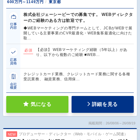
600万円～1149万円
東京都
株式会社ジェーシービーでの募集です。 WEBディレクタ
ーのご経験のある方は歓迎です。
仕事
内容
◆WEBマーケティングの専門チームとして、JCBがWEBで展
開している主要事業のCVR最適化・WEB集客最適化に向けた
取…
【必須】 WEBマーケティング経験（5年以上）があ
必須
り、以下から複数のご経験 ■WEB…
応募
資格
クレジットカード業務、クレジットカード業務に関する各種
受託業務、 融資業務、信用保…
会社
概要
気になる
詳細を見る
掲載期間：26/08/06～26/08/19
プロデューサー・ディレクター（Web・モバイル・ゲーム関連）
NEW