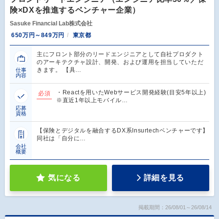
険×DXを推進するベンチャー企業）
Sasuke Financial Lab株式会社
650万円～849万円
東京都
主にフロント部分のリードエンジニアとして自社プロダクト
のアーキテクチャ設計、開発、および運用を担当していただ
きます。 【具…
仕事
内容
・Reactを用いたWebサービス開発経験(目安5年以上)
必須
※直近1年以上モバイル…
応募
資格
【保険とデジタルを融合するDX系Insurtechベンチャーです】
同社は「自分に…
会社
概要
気になる
詳細を見る
掲載期間：26/08/01～26/08/14