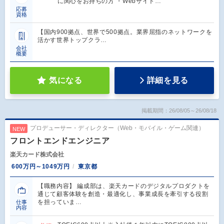
に関心をお持ちの方 ・Webサイト…
応募
資格
【国内900拠点、世界で500拠点。業界屈指のネットワークを
活かす世界トップクラ…
会社
概要
気になる
詳細を見る
掲載期間：26/08/05～26/08/18
プロデューサー・ディレクター（Web・モバイル・ゲーム関連）
NEW
フロントエンドエンジニア
楽天カード株式会社
600万円～1049万円
東京都
【職務内容】 編成部は、楽天カードのデジタルプロダクトを
通じて顧客体験を創造・最適化し、事業成長を牽引する役割
を担っていま…
仕事
内容