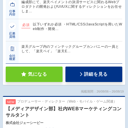
編成部にて、楽天ペイメントの決済サービスに関わるWebプ
ロダクトの開発およびUI/UXに関するディレクションをお任せ
しま…
仕事
内容
以下いずれか必須 ・HTML/CSS/JavaScriptを用いたW
必須
eb制作・開発…
応募
資格
楽天グループ内のフィンテックグループカンパニーの一員と
して、「楽天ペイ」「楽天E…
会社
概要
気になる
詳細を見る
掲載期間：26/08/06～26/08/19
プロデューサー・ディレクター（Web・モバイル・ゲーム関連）
NEW
【メディアデザイン部】社内WEBマーケティングコン
サルタント
株式会社ジェーシービー