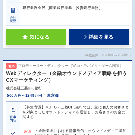
銀行業務全般（商業銀行業務、投資銀行業務）
会社
概要
気になる
詳細を見る
掲載期間：26/08/05～26/08/18
プロデューサー・ディレクター（Web・モバイル・ゲーム関連）
NEW
Webディレクター（金融オウンドメディア戦略を担う
CXマーケティング）
株式会社三菱UFJ銀行
500万円～1249万円
東京都
【募集背景】MUFG・三菱UFJ銀行では、主に個人のお客さま
を対象としたオウンドメディアを運営し、お客さまのお金に
関する…
仕事
内容
・金融業界における情報発信・オウンドメディア運営
必須