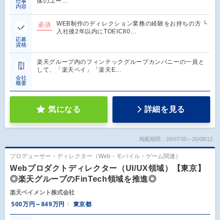
体のユー…
仕事
内容
WEB制作のディレクション業務の経験をお持ちの方 └
必須
入社後2年以内にTOEIC80…
応募
資格
楽天グループ内のフィンテックグループカンパニーの一員と
して、「楽天ペイ」「楽天E…
会社
概要
気になる
詳細を見る
掲載期間：26/07/30～26/08/12
プロデューサー・ディレクター（Web・モバイル・ゲーム関連）
Webプロダクトディレクター（UI/UX領域）【東京】
◎楽天グループのFinTech領域を推進◎
楽天ペイメント株式会社
500万円～849万円
東京都