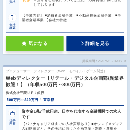
※活かせる経験については上記「応募資格」欄に併記
歓迎
資格
しております
【事業内容】 ■消費者金融事業 ■不動産担保金融事業 ■事
業者金融事業 【会社の特徴…
会社
概要
気になる
詳細を見る
掲載期間：26/07/28～26/08/10
プロデューサー・ディレクター（Web・モバイル・ゲーム関連）
Webディレクター【リテール・デジタル企画部/異業界
歓迎！】（年収500万円～800万円）
株式会社三菱ＵＦＪ銀行
500万円～849万円
東京都
資本金1兆7千億円超、日本を代表する金融機関での求人
です
仕事
内容
【パソナキャリア経由での入社実績あり】■オウンドメディア
の戦略策定と、その実現に向けた企画立案・制作・運用を