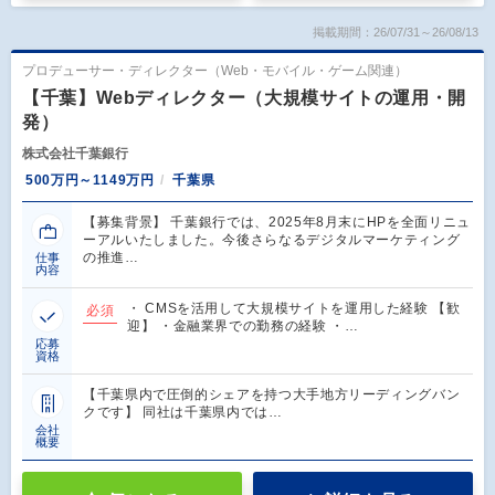
掲載期間：26/07/31～26/08/13
プロデューサー・ディレクター（Web・モバイル・ゲーム関連）
【千葉】Webディレクター（大規模サイトの運用・開
発）
株式会社千葉銀行
500万円～1149万円
千葉県
【募集背景】 千葉銀行では、2025年8月末にHPを全面リニュ
ーアルいたしました。今後さらなるデジタルマーケティング
の推進…
仕事
内容
・ CMSを活用して大規模サイトを運用した経験 【歓
必須
迎】 ・金融業界での勤務の経験 ・…
応募
資格
【千葉県内で圧倒的シェアを持つ大手地方リーディングバン
クです】 同社は千葉県内では…
会社
概要