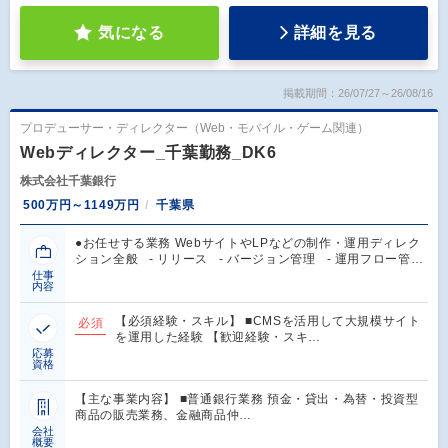
気になる
詳細を見る
掲載期間：26/07/27～26/08/16
プロデューサー・ディレクター（Web・モバイル・ゲーム関連）
Webディレクター_千葉勤務_DK6
株式会社千葉銀行
500万円～1149万円
千葉県
●お任せする業務 WebサイトやLPなどの制作・運用ディレク
ション全般 - リリース - バージョン管理 - 運用フロー管…
仕事
内容
【必須経験・スキル】 ■CMSを活用して大規模サイト
必須
を運用した経験 【歓迎経験・スキ…
応募
資格
【主な事業内容】 ■普通銀行業務 預金・貸出・為替・投資型
商品の販売業務、金融商品仲…
会社
概要