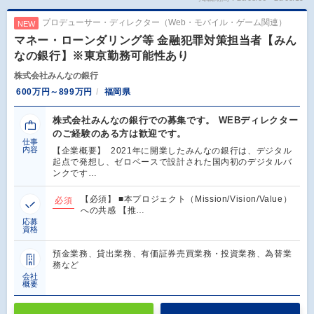
プロデューサー・ディレクター（Web・モバイル・ゲーム関連）
NEW
マネー・ローンダリング等 金融犯罪対策担当者【みん
なの銀行】※東京勤務可能性あり
株式会社みんなの銀行
600万円～899万円
福岡県
株式会社みんなの銀行での募集です。 WEBディレクター
のご経験のある方は歓迎です。
仕事
内容
【企業概要】 2021年に開業したみんなの銀行は、デジタル
起点で発想し、ゼロベースで設計された国内初のデジタルバ
ンクです…
【必須】 ■本プロジェクト（Mission/Vision/Value）
必須
への共感 【推…
応募
資格
預金業務、貸出業務、有価証券売買業務・投資業務、為替業
務など
会社
概要