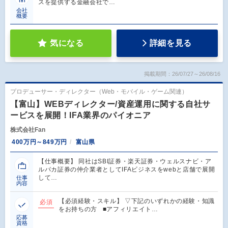
スを提供する金融会社で…
会社
概要
気になる
詳細を見る
掲載期間：26/07/27～26/08/16
プロデューサー・ディレクター（Web・モバイル・ゲーム関連）
【富山】WEBディレクター/資産運用に関する自社サ
ービスを展開！IFA業界のパイオニア
株式会社Fan
400万円～849万円
富山県
【仕事概要】 同社はSBI証券・楽天証券・ウェルスナビ・ア
ルパカ証券の仲介業者としてIFAビジネスをwebと店舗で展開
して…
仕事
内容
【必須経験・スキル】 ▽下記のいずれかの経験・知識
必須
をお持ちの方 ■アフィリエイト…
応募
資格