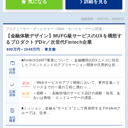
気になる
詳細を見る
掲載期間：26/07/31～26/08/13
プロデューサー・ディレクター（Web・モバイル・ゲーム関連）
【金融体験デザイン】MUFG級サービスのUXを構想す
るプロダクトデDir／次世代Fintech企業
800万円～1049万円
東京都
■FintechSHIFT事業について ・ 金融機関のDXニーズに対応
したフロントエンドのアプリケーション開発や汎用的な技…
仕事
内容
・Webサービスやアプリ開発において、要件定義～リ
必須
リースまでの一連の工程に携わっ…
応募
＜経験＞ ・金融領域のサービス設計の経験・知見、あ
歓迎
資格
るいは興味 ・エンドユーザーの課題…
■ミッション：金融を“サービス”として再発明する Finatextグ
ループは、従来…
会社
概要