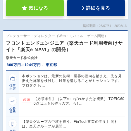
気になる
詳細を見る
掲載期間：26/07/31～26/08/13
プロデューサー・ディレクター（Web・モバイル・ゲーム関連）
フロントエンドエンジニア（楽天カード利用者向けサ
イト「楽天e-NAVI」の開発）
楽天カード株式会社
800万円～1049万円
東京都
本ポジションは、最新の技術・業界の動向を踏まえ、先を見
据えた施策を検討し、対策を講じることがミッションです。
プロダクト/…
仕事
内容
【必須条件】（以下のいずれかまたは複数） TOEIC60
必須
0点以上をお持ちの方、もし…
応募
資格
【楽天グループの中核を担う、FinTech事業の主役】 同社
は、楽天グループが展開…