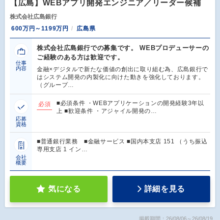
【広島】WEBアプリ開発エンジニア／リーダー候補
株式会社広島銀行
600万円～1199万円
広島県
株式会社広島銀行での募集です。 WEBプロデューサーの
ご経験のある方は歓迎です。
仕事
内容
金融×デジタルで新たな価値の創出に取り組む為、広島銀行で
はシステム開発の内製化に向けた動きを強化しております。
（グループ…
■必須条件 ・WEBアプリケーションの開発経験3年以
必須
上 ■歓迎条件 ・アジャイル開発の…
応募
資格
■普通銀行業務 ■金融サービス ■国内本支店 151 （うち振込
専用支店 1 イン…
会社
概要
気になる
詳細を見る
掲載期間：26/08/06～26/08/19