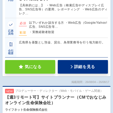
内容
【具体的には…】 ・Web広告（検索広告やディスプレイ広
告、SNS広告等）の運用、レポーティング ・Web広告のディ
レク…
以下いずれか該当する方 ・Web広告（Google/Yahoo!
必須
広告、SNS広告等…
応募
・実務経験者歓迎
歓迎
資格
広島県を基盤とし預金、貸出、為替業務等を行う地方銀行。
会社
概要
気になる
詳細を見る
掲載期間：26/08/04～26/08/17
プロデューサー・ディレクター（Web・モバイル・ゲーム関連）
NEW
【週3リモート可】サイトプランナー（CMでおなじみ
オンライン生命保険会社）
ライフネット生命保険株式会社