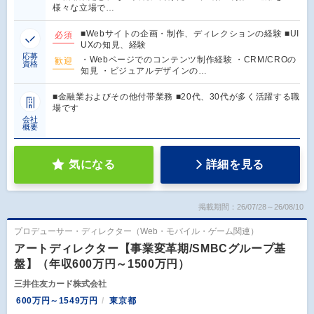
様々な立場で…
■Webサイトの企画・制作、ディレクションの経験 ■UI
必須
UXの知見、経験
応募
・Webページでのコンテンツ制作経験 ・CRM/CROの
歓迎
資格
知見 ・ビジュアルデザインの…
■金融業およびその他付帯業務 ■20代、30代が多く活躍する職
場です
会社
概要
気になる
詳細を見る
掲載期間：26/07/28～26/08/10
プロデューサー・ディレクター（Web・モバイル・ゲーム関連）
アートディレクター【事業変革期/SMBCグループ基
盤】（年収600万円～1500万円）
三井住友カード株式会社
600万円～1549万円
東京都