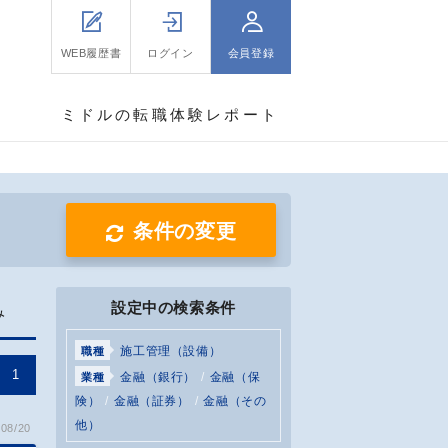
WEB履歴書
ログイン
会員登録
ミドルの転職体験レポート
条件の変更
設定中の検索条件
み
施工管理（設備）
職種
1
金融（銀行）
金融（保
業種
険）
金融（証券）
金融（その
他）
08/20