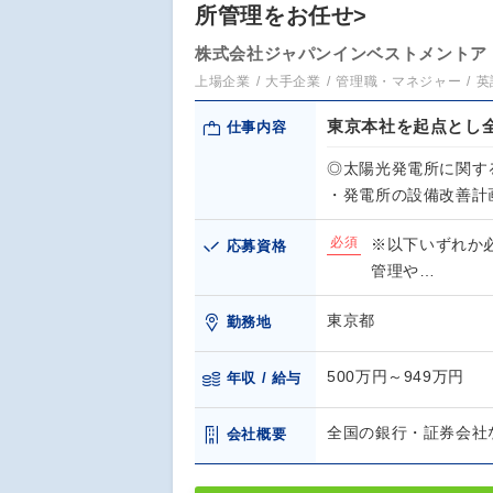
所管理をお任せ>
株式会社ジャパンインベストメントア
上場企業
大手企業
管理職・マネジャー
英
東京本社を起点とし
仕事内容
◎太陽光発電所に関す
・発電所の設備改善計
必須
※以下いずれか
応募資格
管理や…
東京都
勤務地
500万円～949万円
年収 / 給与
全国の銀行・証券会社
会社概要