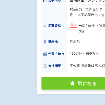
設備保全・メンテナ
仕事内容
■新店舗・電算センタ
督） ≪下記業務もで
必須
■必須条件 ・電
応募資格
免許…
群馬県
勤務地
450万円～999万円
年収 / 給与
非公開 ※詳細は求人
会社概要
気になる