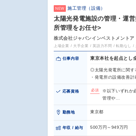
施工管理（設備）
NEW
太陽光発電施設の管理・運営
所管理をお任せ>
株式会社ジャパンインベストメントア
上場企業
大手企業
英語力不問
転勤なし
東京本社を起点とし
仕事内容
◎太陽光発電所に関す
・発電所の設備改善計
必須
※以下いずれか
応募資格
管理や…
東京都
勤務地
500万円～949万円
年収 / 給与