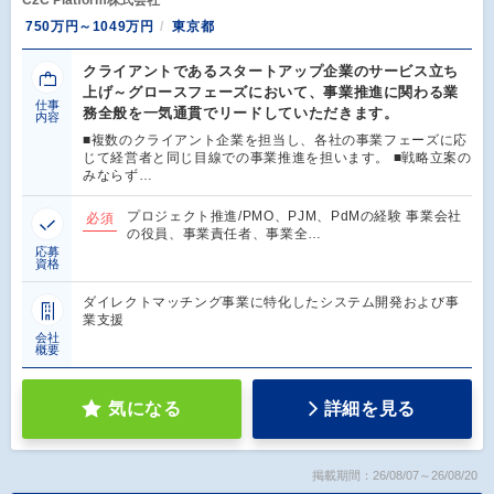
C2C Platform株式会社
750万円～1049万円
東京都
クライアントであるスタートアップ企業のサービス立ち
上げ～グロースフェーズにおいて、事業推進に関わる業
仕事
務全般を一気通貫でリードしていただきます。
内容
■複数のクライアント企業を担当し、各社の事業フェーズに応
じて経営者と同じ目線での事業推進を担います。 ■戦略立案の
みならず…
プロジェクト推進/PMO、PJM、PdMの経験 事業会社
必須
の役員、事業責任者、事業全…
応募
資格
ダイレクトマッチング事業に特化したシステム開発および事
業支援
会社
概要
気になる
詳細を見る
掲載期間：26/08/07～26/08/20