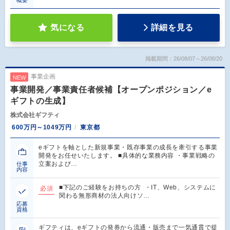
気になる
詳細を見る
掲載期間：26/08/07～26/08/20
事業企画
NEW
事業開発／事業責任者候補【オープンポジション／e
ギフトの生成】
株式会社ギフティ
600万円～1049万円
東京都
eギフトを軸とした新規事業・既存事業の成長を牽引する事業
開発をお任せいたします。 ■具体的な業務内容 ・事業戦略の
立案および…
仕事
内容
■下記のご経験をお持ちの方 ・IT、Web、システムに
必須
関わる無形商材の法人向けソ…
応募
資格
ギフティは、eギフトの発券から流通・販売まで一気通貫で提