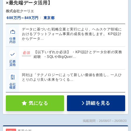
×最先端データ活用】
株式会社クーリエ
600万円～849万円
東京都
データに基づいた戦略立案と実行により、ヘルスケア領域に
おけるプラットフォーム事業の成長を推進します。 KPI設計
からデータ…
仕事
内容
【以下いずれか必須】 ・KPI設計とデータ分析の実務
必須
経験 ・SQLやBigQuer…
応募
資格
同社は「テクノロジーによって新しい価値を創造し、一人ひ
とりのより良い未来をつくる…
会社
概要
気になる
詳細を見る
掲載期間：26/08/07～26/08/20