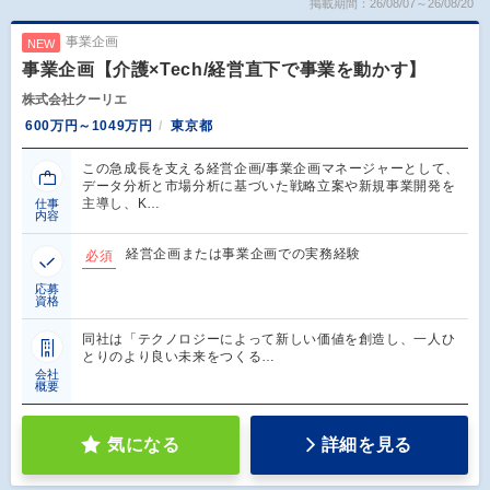
掲載期間：26/08/07～26/08/20
事業企画
NEW
事業企画【介護×Tech/経営直下で事業を動かす】
株式会社クーリエ
600万円～1049万円
東京都
この急成長を支える経営企画/事業企画マネージャーとして、
データ分析と市場分析に基づいた戦略立案や新規事業開発を
主導し、K…
仕事
内容
経営企画または事業企画での実務経験
必須
応募
資格
同社は「テクノロジーによって新しい価値を創造し、一人ひ
とりのより良い未来をつくる…
会社
概要
気になる
詳細を見る