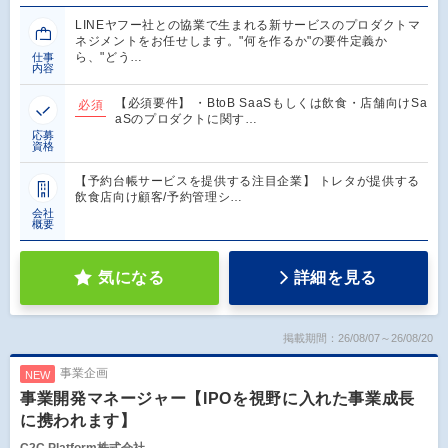
LINEヤフー社との協業で生まれる新サービスのプロダクトマ
ネジメントをお任せします。"何を作るか"の要件定義か
ら、"どう…
仕事
内容
【必須要件】 ・BtoB SaaSもしくは飲食・店舗向けSa
必須
aSのプロダクトに関す…
応募
資格
【予約台帳サービスを提供する注目企業】 トレタが提供する
飲食店向け顧客/予約管理シ…
会社
概要
気になる
詳細を見る
掲載期間：26/08/07～26/08/20
事業企画
NEW
事業開発マネージャー【IPOを視野に入れた事業成長
に携われます】