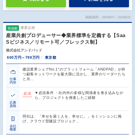
掲載期間：26/08/07～26/08/20
事業企画
再掲載
産業共創プロデューサー◆業界標準を定義する【Saa
Sビジネス／リモート可／フレックス制】
株式会社アンドパッド
600万円～799万円
東京都
建設業界シェアNo.1*のプラットフォーム「ANDPAD」が持
つ顧客ネットワークを最大限に活かし、業界のリーダーたち
と共…
仕事
内容
▼必須条件 ・社内外の多様な関係者を巻き込みなが
必須
ら、プロジェクトを推進したご経験
応募
資格
同社は、「幸せを築く人を、幸せに。」をミッションに掲
げ、クラウド型建設プロジェク…
会社
概要