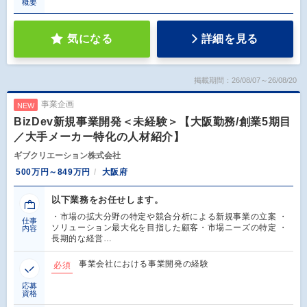
概要
気になる
詳細を見る
掲載期間：26/08/07～26/08/20
事業企画
NEW
BizDev新規事業開発＜未経験＞【大阪勤務/創業5期目
／大手メーカー特化の人材紹介】
ギブクリエーション株式会社
500万円～849万円
大阪府
以下業務をお任せします。
・市場の拡大分野の特定や競合分析による新規事業の立案 ・
仕事
ソリューション最大化を目指した顧客・市場ニーズの特定 ・
内容
長期的な経営…
事業会社における事業開発の経験
必須
応募
資格