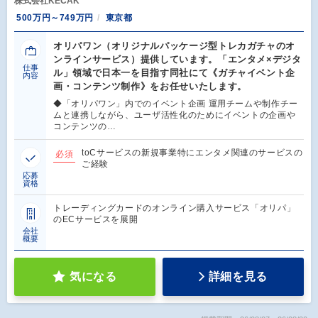
株式会社KECAK
500万円～749万円
東京都
オリパワン（オリジナルパッケージ型トレカガチャのオ
ンラインサービス）提供しています。「エンタメ×デジタ
仕事
ル」領域で日本一を目指す同社にて《ガチャイベント企
内容
画・コンテンツ制作》をお任せいたします。
◆「オリパワン」内でのイベント企画 運用チームや制作チー
ムと連携しながら、ユーザ活性化のためにイベントの企画や
コンテンツの…
toCサービスの新規事業特にエンタメ関連のサービスの
必須
ご経験
応募
資格
トレーディングカードのオンライン購入サービス「オリパ」
のECサービスを展開
会社
概要
気になる
詳細を見る