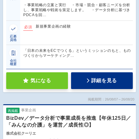
・事業戦略の立案と実行 ・市場・競合・顧客ニーズを分析
し、事業戦略や戦術を策定します。 ・データ分析に基づき
PDCAを回…
新規事業企画の経験
必須
応募
資格
「日本の未来をECでつくる」というミッションのもと、もの
づくりからマーケティング…
会社
概要
気になる
詳細を見る
掲載期間：26/08/07～26/08/20
事業企画
再掲載
BizDev／データ分析で事業成長を推進【年休125日／
「みんなの介護」を運営／成長性◎】
株式会社クーリエ