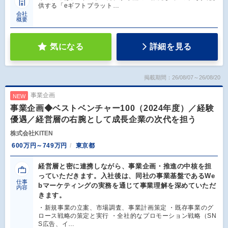
供する「eギフトプラット…
会社
概要
気になる
詳細を見る
掲載期間：26/08/07～26/08/20
事業企画
NEW
事業企画◆ベストベンチャー100（2024年度）／経験
優遇／経営層の右腕として成長企業の次代を担う
株式会社KITEN
600万円～749万円
東京都
経営層と密に連携しながら、事業企画・推進の中核を担
っていただきます。入社後は、同社の事業基盤であるWe
仕事
bマーケティングの実務を通じて事業理解を深めていただ
内容
きます。
・新規事業の立案、市場調査、事業計画策定 ・既存事業のグ
ロース戦略の策定と実行 ・全社的なプロモーション戦略（SN
S広告、イ…