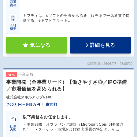
応募
資格
ギフティは、eギフトの発券から流通・販売まで一気通貫で提
供する「eギフトプラット…
会社
概要
気になる
詳細を見る
掲載期間：26/08/07～26/08/20
事業企画
NEW
事業開発（全事業リード）【働きやすさ◎／IPO準備
／市場価値を高められる】
株式会社スキルアップNeXt
700万円～949万円
東京都
以下業務をお任せします。
・事業戦略・オファリング設計（Microsoft Copilot事業含
仕事
む） - ターゲット市場および顧客課題の特定と、そ…
内容