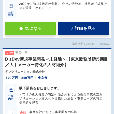
2021年1月に現代表が創業。 会社の特徴は、社員が『成長で
きる環境』があること。…
会社
概要
気になる
詳細を見る
掲載期間：26/08/07～26/08/20
事業企画
NEW
BizDev新規事業開発＜未経験＞【東京勤務/創業5期目
／大手メーカー特化の人材紹介】
ギブクリエーション株式会社
500万円～849万円
東京都
以下業務をお任せします。
・市場の拡大分野の特定や競合分析による新規事業の立案 ・
仕事
ソリューション最大化を目指した顧客・市場ニーズの特定 ・
内容
長期的な経営…
事業会社における事業開発の経験
必須