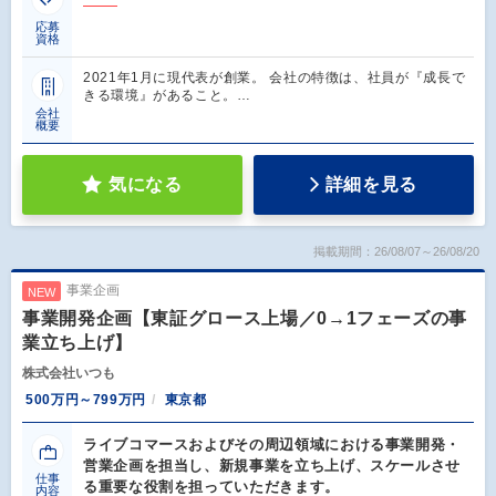
応募
資格
2021年1月に現代表が創業。 会社の特徴は、社員が『成長で
きる環境』があること。…
会社
概要
気になる
詳細を見る
掲載期間：26/08/07～26/08/20
事業企画
NEW
事業開発企画【東証グロース上場／0→1フェーズの事
業立ち上げ】
株式会社いつも
500万円～799万円
東京都
ライブコマースおよびその周辺領域における事業開発・
営業企画を担当し、新規事業を立ち上げ、スケールさせ
仕事
る重要な役割を担っていただきます。
内容