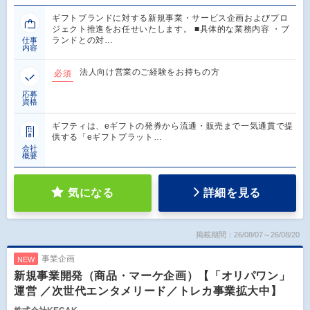
ギフトブランドに対する新規事業・サービス企画およびプロ
ジェクト推進をお任せいたします。 ■具体的な業務内容 ・ブ
ランドとの対…
仕事
内容
法人向け営業のご経験をお持ちの方
必須
応募
資格
ギフティは、eギフトの発券から流通・販売まで一気通貫で提
供する「eギフトプラット…
会社
概要
気になる
詳細を見る
掲載期間：26/08/07～26/08/20
事業企画
NEW
新規事業開発（商品・マーケ企画）【「オリパワン」
運営 ／次世代エンタメリード／トレカ事業拡大中】