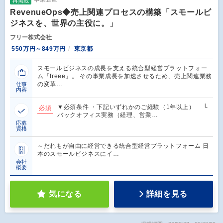
再掲載
RevenueOps◆売上関連プロセスの構築「スモールビ
ジネスを、世界の主役に。」
フリー株式会社
550万円～849万円
東京都
スモールビジネスの成長を支える統合型経営プラットフォー
ム「freee」。 その事業成長を加速させるため、売上関連業務
の変革…
仕事
内容
▼必須条件 ・下記いずれかのご経験（1年以上） └
必須
バックオフィス実務（経理、営業…
応募
資格
～だれもが自由に経営できる統合型経営プラットフォーム 日
本のスモールビジネスにイ…
会社
概要
気になる
詳細を見る