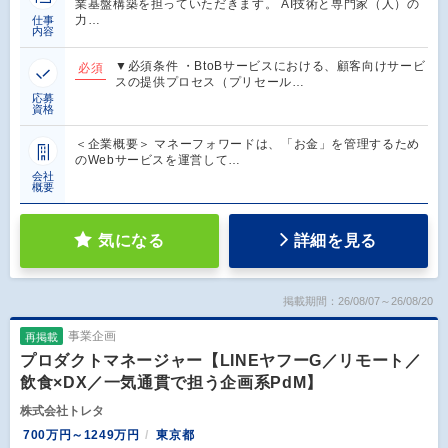
業基盤構築を担っていただきます。 AI技術と専門家（人）の
力…
仕事
内容
▼必須条件 ・BtoBサービスにおける、顧客向けサービ
必須
スの提供プロセス（プリセール…
応募
資格
＜企業概要＞ マネーフォワードは、「お金」を管理するため
のWebサービスを運営して…
会社
概要
気になる
詳細を見る
掲載期間：26/08/07～26/08/20
事業企画
再掲載
プロダクトマネージャー【LINEヤフーG／リモート／
飲食×DX／一気通貫で担う企画系PdM】
株式会社トレタ
700万円～1249万円
東京都