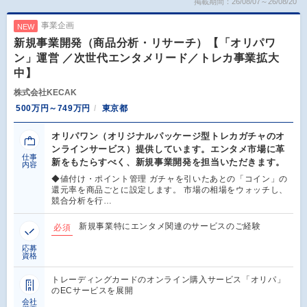
掲載期間：26/08/07～26/08/20
事業企画
NEW
新規事業開発（商品分析・リサーチ）【「オリパワ
ン」運営 ／次世代エンタメリード／トレカ事業拡大
中】
株式会社KECAK
500万円～749万円
東京都
オリパワン（オリジナルパッケージ型トレカガチャのオ
ンラインサービス）提供しています。エンタメ市場に革
仕事
新をもたらすべく、新規事業開発を担当いただきます。
内容
◆値付け・ポイント管理 ガチャを引いたあとの「コイン」の
還元率を商品ごとに設定します。 市場の相場をウォッチし、
競合分析を行…
新規事業特にエンタメ関連のサービスのご経験
必須
応募
資格
トレーディングカードのオンライン購入サービス「オリパ」
のECサービスを展開
会社