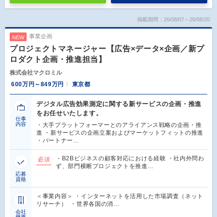
掲載期間：26/08/07～26/08/20
事業企画
NEW
プロジェクトマネージャー【広告×データ×企画／新プ
ロダクト企画・推進担当】
株式会社マクロミル
600万円～849万円
東京都
デジタル広告効果測定に関する新サービスの企画・推進
をお任せいたします。
仕事
内容
・大手プラットフォーマーとのアライアンス戦略の企画・推
進 ・新サービスの企画立案およびマーケットフィットの推進
・パートナー…
・B2Bビジネスの顧客対応における経験 ・社内外問わ
必須
ず、部門横断プロジェクトを推進…
応募
資格
＜事業内容＞ ・インターネットを活用した市場調査（ネット
リサーチ） ・世界各国の消…
会社
概要