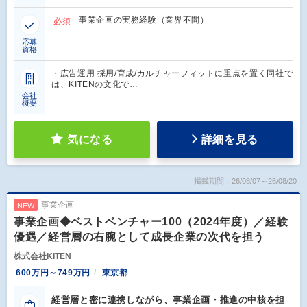
事業企画の実務経験（業界不問）
必須
応募
資格
・広告運用 採用/育成/カルチャーフィットに重点を置く同社で
は、KITENの文化で…
会社
概要
気になる
詳細を見る
掲載期間：26/08/07～26/08/20
事業企画
NEW
事業企画◆ベストベンチャー100（2024年度）／経験
優遇／経営層の右腕として成長企業の次代を担う
株式会社KITEN
600万円～749万円
東京都
経営層と密に連携しながら、事業企画・推進の中核を担