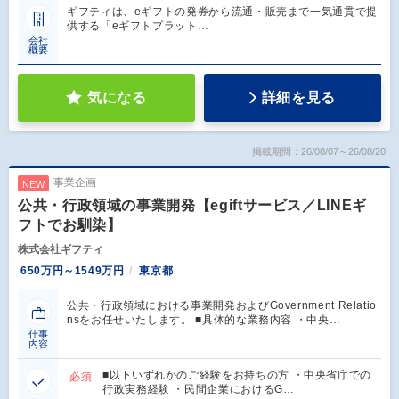
ギフティは、eギフトの発券から流通・販売まで一気通貫で提
供する「eギフトプラット…
会社
概要
気になる
詳細を見る
掲載期間：26/08/07～26/08/20
事業企画
NEW
公共・行政領域の事業開発【egiftサービス／LINEギ
フトでお馴染】
株式会社ギフティ
650万円～1549万円
東京都
公共・行政領域における事業開発およびGovernment Relatio
nsをお任せいたします。 ■具体的な業務内容 ・中央…
仕事
内容
■以下いずれかのご経験をお持ちの方 ・中央省庁での
必須
行政実務経験 ・民間企業におけるG…