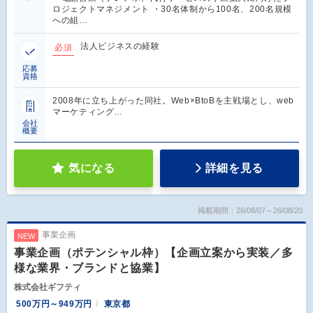
ロジェクトマネジメント ・30名体制から100名、200名規模
への組…
法人ビジネスの経験
必須
応募
資格
2008年に立ち上がった同社。Web×BtoBを主戦場とし、web
マーケティング…
会社
概要
気になる
詳細を見る
掲載期間：26/08/07～26/08/20
事業企画
NEW
事業企画（ポテンシャル枠）【企画立案から実装／多
様な業界・ブランドと協業】
株式会社ギフティ
500万円～949万円
東京都