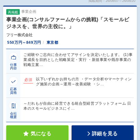
掲載期間：26/08/07～26/08/20
事業企画
再掲載
事業企画(コンサルファームからの挑戦)「スモールビ
ジネスを、世界の主役に。」
フリー株式会社
550万円～849万円
東京都
ご経験やご志向に合わせてアサインを決定いたします。 (1)事
業成長を目的とした戦略策定・実行 ・新規事業や既存事業の
戦略立案…
仕事
内容
以下いずれかお持ちの方 ・データ分析やマーケティン
必須
グ施策の企画～運用～改善経験 ・シ…
応募
資格
～だれもが自由に経営できる統合型経営プラットフォーム 日
本のスモールビジネスにイ…
会社
概要
気になる
詳細を見る