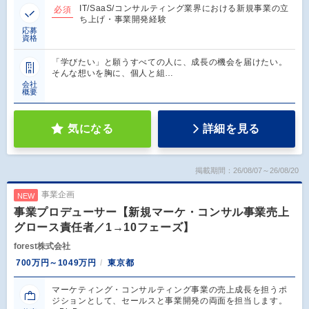
IT/SaaS/コンサルティング業界における新規事業の立
必須
ち上げ・事業開発経験
応募
資格
「学びたい」と願うすべての人に、成長の機会を届けたい。
そんな想いを胸に、個人と組…
会社
概要
気になる
詳細を見る
掲載期間：26/08/07～26/08/20
事業企画
NEW
事業プロデューサー【新規マーケ・コンサル事業売上
グロース責任者／1→10フェーズ】
forest株式会社
700万円～1049万円
東京都
マーケティング・コンサルティング事業の売上成長を担うポ
ジションとして、セールスと事業開発の両面を担当します。