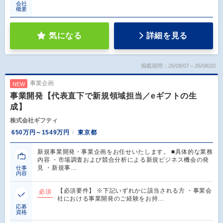
会社
概要
気になる
詳細を見る
掲載期間：26/08/07～26/08/20
事業企画
NEW
事業開発【代表直下で新規領域担当／eギフトの生
成】
株式会社ギフティ
650万円～1549万円
東京都
新規事業開発・事業企画をお任せいたします。 ■具体的な業務
内容 ・市場調査および競合分析による新規ビジネス機会の発
見 ・新規事…
仕事
内容
【必須要件】 ※下記いずれかに該当される方 ・事業会
必須
社における事業開発のご経験をお持…
応募
資格