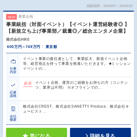
掲載期間：26/08/07～26/08/20
事業企画
NEW
事業統括（対面イベント）【イベント運営経験者◎ 】
【新規立ち上げ事業部／裁量◎／総合エンタメ企業】
株式会社HIKE
600万円～749万円
東京都
イベント事業の責任者として、事業拡大、新規イベント企画
等、経営視点を持って事業を推進いただきます。 ■ミッション
イベントの…
仕事
内容
イベント企画、運営のご経験をお持ちの方（コンテン
必須
ツ、業界は不問） ※オフラインでの…
応募
資格
株式会社CREST、株式会社SANETTY Produce、株式会社キ
ュービスト…
会社
概要
気になる
詳細を見る