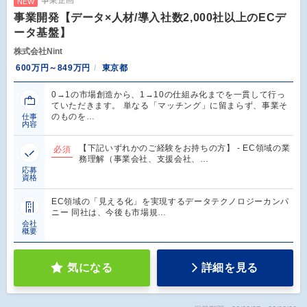
事業企画
NEW
事業開発【データ×人材/導入社数2,000社以上のECデ
ータ基盤】
株式会社Nint
600万円～849万円
東京都
0→1の市場創造から、1→10の仕組み化までを一貫して行っ
ていただきます。 単なる「マッチング」に留まらず、事業そ
のものを…
仕事
内容
【下記いずれかのご経験をお持ちの方】 - EC領域の業
必須
務理解（事業会社、支援会社、…
応募
資格
EC領域の「見える化」を実現するデータテクノロジーカンパ
ニー 同社は、今後も市場規…
会社
概要
気になる
詳細を見る