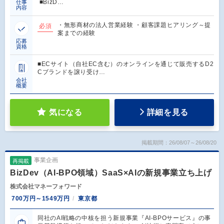
■BizD…
仕事
内容
・無形商材の法人営業経験 ・顧客課題ヒアリング～提
必須
案までの経験
応募
資格
■ECサイト（自社EC含む）のオンラインを通じて販売するD2
Cブランドを譲り受け…
会社
概要
気になる
詳細を見る
掲載期間：26/08/07～26/08/20
事業企画
再掲載
BizDev（AI-BPO領域）SaaS×AIの新規事業立ち上げ
株式会社マネーフォワード
700万円～1549万円
東京都
同社のAI戦略の中核を担う新規事業『AI-BPOサービス』の事