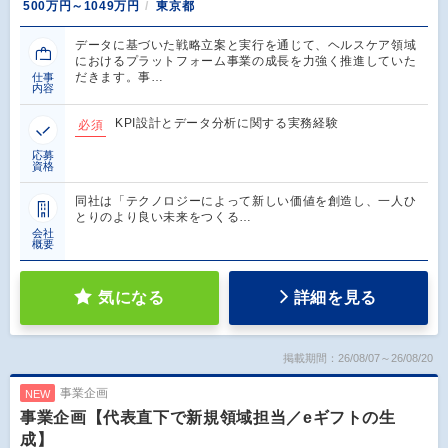
500万円～1049万円
東京都
データに基づいた戦略立案と実行を通じて、ヘルスケア領域
におけるプラットフォーム事業の成長を力強く推進していた
だきます。事…
仕事
内容
KPI設計とデータ分析に関する実務経験
必須
応募
資格
同社は「テクノロジーによって新しい価値を創造し、一人ひ
とりのより良い未来をつくる…
会社
概要
気になる
詳細を見る
掲載期間：26/08/07～26/08/20
事業企画
NEW
事業企画【代表直下で新規領域担当／eギフトの生
成】