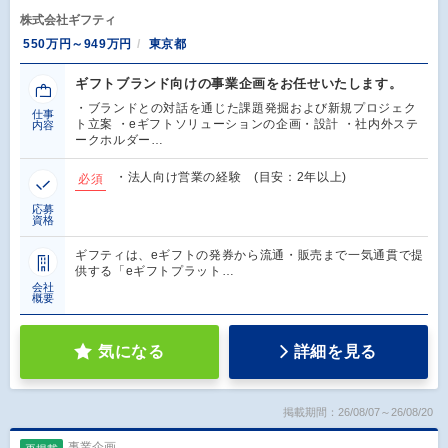
株式会社ギフティ
550万円～949万円
東京都
ギフトブランド向けの事業企画をお任せいたします。
・ブランドとの対話を通じた課題発掘および新規プロジェク
仕事
ト立案 ・eギフトソリューションの企画・設計 ・社内外ステ
内容
ークホルダー…
・法人向け営業の経験 (目安：2年以上)
必須
応募
資格
ギフティは、eギフトの発券から流通・販売まで一気通貫で提
供する「eギフトプラット…
会社
概要
気になる
詳細を見る
掲載期間：26/08/07～26/08/20
事業企画