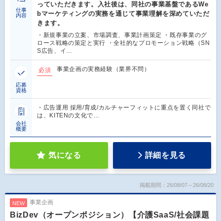
っていただきます。入社後は、同社の事業基盤であるWe
仕事
bマーケティングの実務を通じて事業理解を深めていただ
内容
きます。
・新規事業の立案、市場調査、事業計画策定 ・既存事業のグ
ロース戦略の策定と実行 ・全社的なプロモーション戦略（SN
S広告、イ…
事業企画の実務経験（業界不問）
必須
応募
資格
・広告運用 採用/育成/カルチャーフィットに重点を置く同社で
は、KITENの文化で…
会社
概要
気になる
詳細を見る
掲載期間：26/08/07～26/08/20
事業企画
NEW
BizDev（オープンポジション）【介護SaaS/社会課題