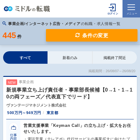
事業企画/インターネット広告・メディア
の転職・求人情報一覧
445
条件の変更
件
すべて
新着のみ
掲載終了間近
掲載期間：26/08/07～26/08/20
事業企画
NEW
新規事業立ち上げ責任者・事業部長候補【0→1・1→1
0の両フェーズ／代表直下でリード】
ヴァンテージマネジメント株式会社
500万円～949万円
東京都
営業支援事業「Keyman Call」の立ち上げ・拡大をお任
せいたします。
仕事
内容
・電話営業（テレアポ）代行サービスの事業拡大に向けたプ