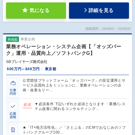
気になる
詳細を見る
掲載期間：26/08/07～26/08/20
事業企画
再掲載
業務オペレーション・システム企画【「オッズパー
ク」運用・品質向上／ソフトバンクG】
SBプレイヤーズ株式会社
600万円～849万円
東京都
公営競技プラットフォーム「オッズパーク」の安定運用とサ
ービス品質向上をミッションに、業務オペレーションの企
画・改善をリー…
仕事
内容
▼必須条件 下記いずれか必須となります ・業務/シス
必須
テム改善に関わるコンサルティング…
応募
資格
★「IT×地方活性化」／「さとふる」のCMでおなじみのソフ
トバンクグループ100…