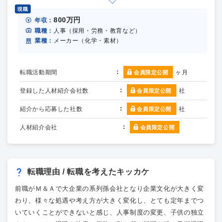
現職
800万円
年収：
職種：
人事（採用・労務・教育など）
業種：
メーカー（化学・素材）
転職活動期間
ヶ月
会員限定公開
登録した人材紹介会社数
社
会員限定公開
紹介から応募した社数
社
会員限定公開
人材紹介会社
会員限定公開
転職理由 / 転職を考えたキッカケ
前職がＭ＆Ａで大企業の系列孫会社となり企業文化が大きく変
わり、様々な処遇や考え方が大きく変化し、とても定年までつ
いていくことができないと感じ、人事制度の変更、子供の独立