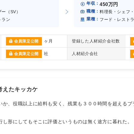
年収：
450万円
職種：
ー（SV）
料理長・シェフ
業種：
トラン
フード・レスト
ヶ月
登録した人材紹介会社数
会員限定公開
社
人材紹介会社
会員限定公開
を考えたキッカケ
いか、役職以上に給料も安く、残業も３００時間を超えるブ
行し形にしてもそこに評価というものは無く途方に暮れた。