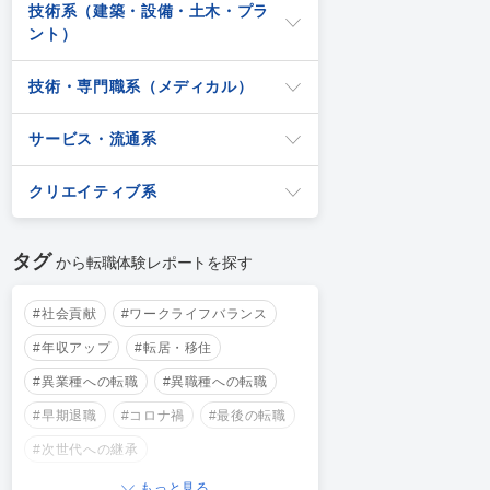
技術系（建築・設備・土木・プラ
ント）
技術・専門職系（メディカル）
サービス・流通系
クリエイティブ系
タグ
から転職体験レポートを探す
#社会貢献
#ワークライフバランス
#年収アップ
#転居・移住
#異業種への転職
#異職種への転職
#早期退職
#コロナ禍
#最後の転職
#次世代への継承
もっと見る