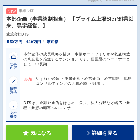
掲載期間：26/08/07～26/08/20
事業企画
NEW
本部企画（事業統制担当） 【プライム上場SIer/創業以
来、黒字経営。】
株式会社DTS
550万円～649万円
東京都
本部全体の成長戦略を描き、事業ポートフォリオや収益構造
の高度化を推進するポジションです。経営層のパートナーと
して、中長期…
仕事
内容
いずれか必須 ・事業企画・経営企画・経営戦略・戦略
必須
コンサルティングの実務経験 ・財務…
応募
資格
DTSは、金融や通信をはじめ、公共、法人分野など幅広い業
種・業態の顧客へのコンサ…
会社
概要
気になる
詳細を見る