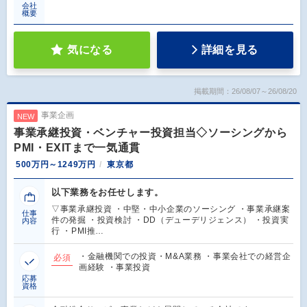
会社
概要
気になる
詳細を見る
掲載期間：26/08/07～26/08/20
事業企画
NEW
事業承継投資・ベンチャー投資担当◇ソーシングから
PMI・EXITまで一気通貫
500万円～1249万円
東京都
以下業務をお任せします。
▽事業承継投資 ・中堅・中小企業のソーシング ・事業承継案
仕事
件の発掘 ・投資検討 ・DD（デューデリジェンス） ・投資実
内容
行 ・PMI推…
・金融機関での投資・M&A業務 ・事業会社での経営企
必須
画経験 ・事業投資
応募
資格