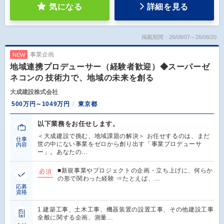
気になる
詳細を見る
掲載期間：26/08/07～26/08/20
事業企画
NEW
地域連携プロデューサー（経験者歓迎）◆スーパーゼ
ネコンの 技術力で、地域の未来を創る
大成建設株式会社
500万円～1049万円
東京都
以下業務をお任せします。
＜大成建設で挑む、地域課題の解決＞ お任せするのは、まだ
仕事
世の中にない事業をゼロから創り出す「事業プロデューサ
内容
ー」。あなたの…
■新規事業やプロジェクトの企画・立ち上げに、何らか
必須
の形で関わった経験 ⇒たとえば、…
応募
資格
1.建築工事、土木工事、機器装置の設置工事、その他建設工事
全般に関する企画、測量…