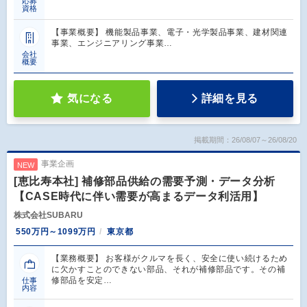
応募
資格
【事業概要】 機能製品事業、電子・光学製品事業、建材関連
事業、エンジニアリング事業…
会社
概要
気になる
詳細を見る
掲載期間：26/08/07～26/08/20
事業企画
NEW
[恵比寿本社] 補修部品供給の需要予測・データ分析
【CASE時代に伴い需要が高まるデータ利活用】
株式会社SUBARU
550万円～1099万円
東京都
【業務概要】 お客様がクルマを長く、安全に使い続けるため
に欠かすことのできない部品、それが補修部品です。その補
修部品を安定…
仕事
内容