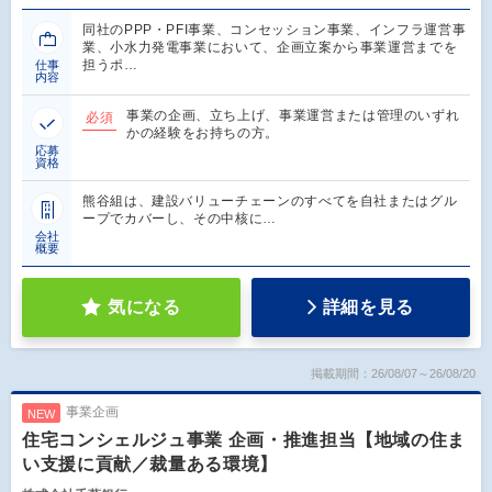
同社のPPP・PFI事業、コンセッション事業、インフラ運営事
業、小水力発電事業において、企画立案から事業運営までを
担うポ…
仕事
内容
事業の企画、立ち上げ、事業運営または管理のいずれ
必須
かの経験をお持ちの方。
応募
資格
熊谷組は、建設バリューチェーンのすべてを自社またはグル
ープでカバーし、その中核に…
会社
概要
気になる
詳細を見る
掲載期間：26/08/07～26/08/20
事業企画
NEW
住宅コンシェルジュ事業 企画・推進担当【地域の住ま
い支援に貢献／裁量ある環境】