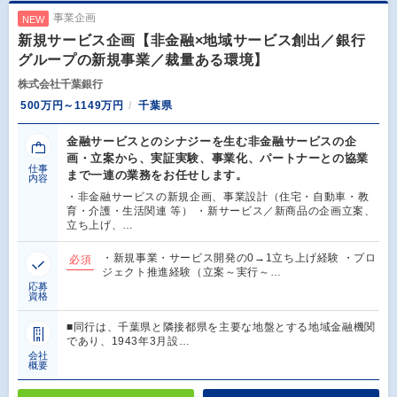
事業企画
NEW
新規サービス企画【非金融×地域サービス創出／銀行
グループの新規事業／裁量ある環境】
株式会社千葉銀行
500万円～1149万円
千葉県
金融サービスとのシナジーを生む非金融サービスの企
画・立案から、実証実験、事業化、パートナーとの協業
仕事
まで一連の業務をお任せします。
内容
・非金融サービスの新規企画、事業設計（住宅・自動車・教
育・介護・生活関連 等） ・新サービス／新商品の企画立案、
立ち上げ、…
・新規事業・サービス開発の0→1立ち上げ経験 ・プロ
必須
ジェクト推進経験（立案～実行～…
応募
資格
■同行は、千葉県と隣接都県を主要な地盤とする地域金融機関
であり、1943年3月設…
会社
概要