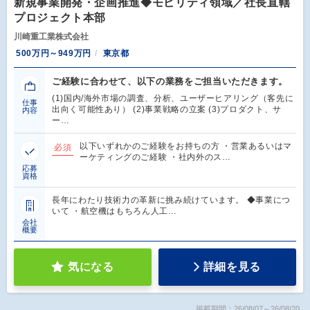
新規事業開発・企画推進◆モビリティ領域／社長直轄
プロジェクト本部
川崎重工業株式会社
500万円～949万円
東京都
ご経験に合わせて、以下の業務をご担当いただきます。
(1)国内/海外市場の調査、分析、ユーザーヒアリング（客先に
仕事
出向く可能性あり） (2)事業戦略の立案 (3)プロダクト、サ
内容
ー…
以下いずれかのご経験をお持ちの方 ・営業あるいはマ
必須
ーケティングのご経験 ・社内外のス…
応募
資格
長年にわたり技術力の革新に挑み続けています。 ◆事業につ
いて ・航空機はもちろん人工…
会社
概要
気になる
詳細を見る
掲載期間：26/08/07～26/08/20