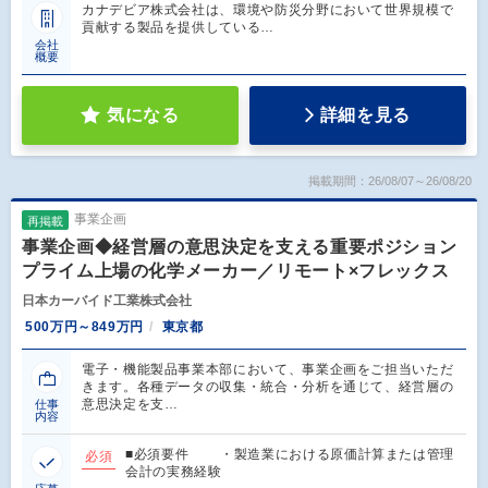
カナデビア株式会社は、環境や防災分野において世界規模で
貢献する製品を提供している…
会社
概要
気になる
詳細を見る
掲載期間：26/08/07～26/08/20
事業企画
再掲載
事業企画◆経営層の意思決定を支える重要ポジション
プライム上場の化学メーカー／リモート×フレックス
日本カーバイド工業株式会社
500万円～849万円
東京都
電子・機能製品事業本部において、事業企画をご担当いただ
きます。各種データの収集・統合・分析を通じて、経営層の
意思決定を支…
仕事
内容
■必須要件 ・製造業における原価計算または管理
必須
会計の実務経験