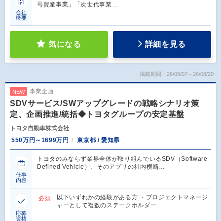
号資産事業」「次世代事業…
会社
概要
気になる
詳細を見る
掲載期間：26/08/07～26/08/20
事業企画
NEW
SDVサービス/SWアップグレードの戦略シナリオ策
定、企画推進/統括◆トヨタグループの安定基盤
トヨタ自動車株式会社
550万円～1699万円
東京都 / 愛知県
トヨタのみならず業界全体が取り組んでいるSDV（Software
Defined Vehicle）、そのアプリの社内横断…
仕事
内容
以下いずれかの経験がある方 ・プロジェクトマネージ
必須
ャーとして複数のステークホルダー…
応募
資格