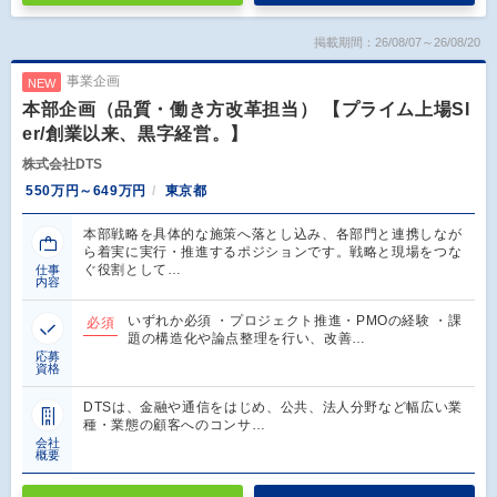
掲載期間：26/08/07～26/08/20
事業企画
NEW
本部企画（品質・働き方改革担当） 【プライム上場SI
er/創業以来、黒字経営。】
株式会社DTS
550万円～649万円
東京都
本部戦略を具体的な施策へ落とし込み、各部門と連携しなが
ら着実に実行・推進するポジションです。戦略と現場をつな
ぐ役割として…
仕事
内容
いずれか必須 ・プロジェクト推進・PMOの経験 ・課
必須
題の構造化や論点整理を行い、改善…
応募
資格
DTSは、金融や通信をはじめ、公共、法人分野など幅広い業
種・業態の顧客へのコンサ…
会社
概要