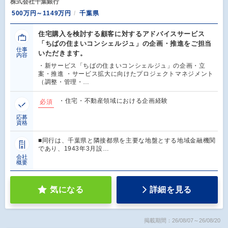
株式会社千葉銀行
500万円～1149万円
千葉県
住宅購入を検討する顧客に対するアドバイスサービス
「ちばの住まいコンシェルジュ」の企画・推進をご担当
仕事
いただきます。
内容
・新サービス「ちばの住まいコンシェルジュ」の企画・立
案・推進 ・サービス拡大に向けたプロジェクトマネジメント
（調整・管理・…
・住宅・不動産領域における企画経験
必須
応募
資格
■同行は、千葉県と隣接都県を主要な地盤とする地域金融機関
であり、1943年3月設…
会社
概要
気になる
詳細を見る
掲載期間：26/08/07～26/08/20