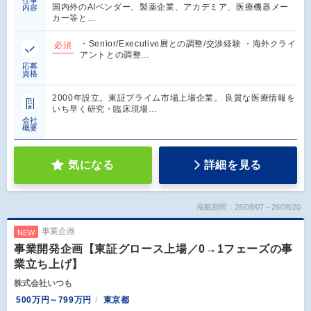
仕事
国内外のAIベンダー、製薬企業、アカデミア、医療機器メー
内容
カー等と…
・Senior/Executive層との調整/交渉経験 ・海外クライ
必須
アントとの調整…
応募
資格
2000年設立。東証プライム市場上場企業。 良質な医療情報を
いち早く研究・臨床現場…
会社
概要
気になる
詳細を見る
掲載期間：26/08/07～26/08/20
事業企画
NEW
事業開発企画【東証グロース上場／0→1フェーズの事
業立ち上げ】
株式会社いつも
500万円～799万円
東京都