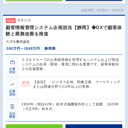
掲載期間：26/08/07～26/08/20
事業企画
NEW
顧客情報管理システム企画担当【静岡】◆DXで顧客体
験と業務改善を推進
スズキ株式会社
500万円～1049万円
静岡県
スズキグループのお客様情報を管理するシステムおよび周辺
システムの企画・開発・運用に関わる業務です。顧客体験向
上や店舗業務…
仕事
内容
【必須】 ・ビジネス企画、戦略立案、マーケティング
必須
または関連分野での2年以上の実務…
応募
資格
1909年（明治42年）鈴木式織機製作所として創業、1920年
（大正9年）鈴木式…
会社
概要