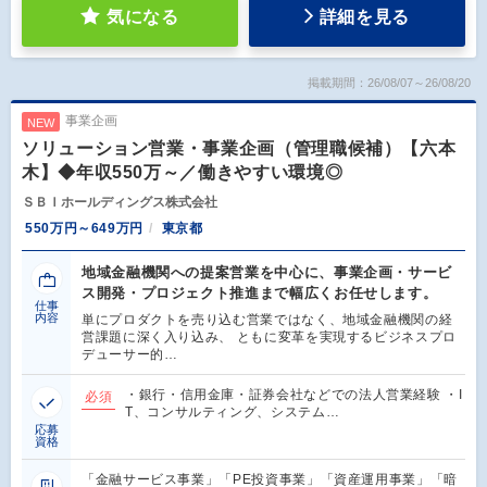
気になる
詳細を見る
掲載期間：26/08/07～26/08/20
事業企画
NEW
ソリューション営業・事業企画（管理職候補）【六本
木】◆年収550万～／働きやすい環境◎
ＳＢＩホールディングス株式会社
550万円～649万円
東京都
地域金融機関への提案営業を中心に、事業企画・サービ
ス開発・プロジェクト推進まで幅広くお任せします。
仕事
内容
単にプロダクトを売り込む営業ではなく、地域金融機関の経
営課題に深く入り込み、 ともに変革を実現するビジネスプロ
デューサー的…
・銀行・信用金庫・証券会社などでの法人営業経験 ・I
必須
T、コンサルティング、システム…
応募
資格
「金融サービス事業」「PE投資事業」「資産運用事業」「暗