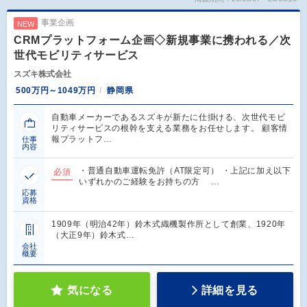
事業企画
NEW
CRMプラットフォーム企画◇新規事業に携われる／次
世代モビリティサービス
スズキ株式会社
500万円～1049万円
静岡県
自動車メーカーであるスズキが新たに仕掛ける、次世代モビ
リティサービスの根幹を支える業務をお任せします。 顧客情
報プラットフ…
仕事
内容
・普通自動車運転免許（AT限定可） ・上記に加え以下
必須
いずれかのご経験をお持ちの方 …
応募
資格
1909年（明治42年）鈴木式織機製作所として創業、1920年
（大正9年）鈴木式…
会社
概要
気になる
詳細を見る