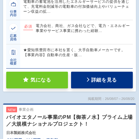
電動車の蓄電池を活用したエネルギーサービスの提供を通じ
て、充電料金削減等の電動車の付加価値向上やバリューチェ
ーン収益の拡…
仕事
内容
電力会社、商社、ガス会社などで、電力・エネルギー
必須
事業やサービス事業に携わった経験…
応募
資格
★愛知県豊田市に本社を置く、大手自動車メーカーです。
【事業内容】自動車の生産・販…
会社
概要
気になる
詳細を見る
掲載期間：26/08/07～26/08/20
事業企画
NEW
バイオエタノール事業のPM【御茶ノ水】プライム上場
／大規模ナショナルプロジェクト！
日本製紙株式会社