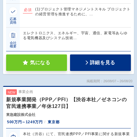
(1)プロジェクト管理マネジメントスキル プロジェクト
必須
の経営管理を推進するために、…
応募
資格
エレクトロニクス、エネルギー、宇宙、通信、家電等あらゆ
る電気機器及びシステム技術…
会社
概要
気になる
詳細を見る
掲載期間：26/08/07～26/08/20
事業企画
NEW
新規事業開発（PPP／PFI）【渋谷本社／ゼネコンの
官民連携事業／年休127日】
東急建設株式会社
500万円～1249万円
東京都
本社（渋谷）にて、官民連携PPP／PFI事業に関する新規事業