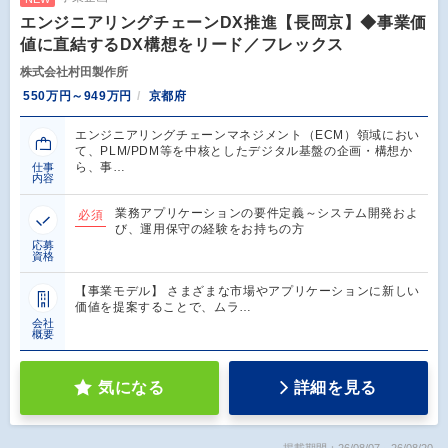
エンジニアリングチェーンDX推進【長岡京】◆事業価
値に直結するDX構想をリード／フレックス
株式会社村田製作所
550万円～949万円
京都府
エンジニアリングチェーンマネジメント（ECM）領域におい
て、PLM/PDM等を中核としたデジタル基盤の企画・構想か
ら、事…
仕事
内容
業務アプリケーションの要件定義～システム開発およ
必須
び、運用保守の経験をお持ちの方
応募
資格
【事業モデル】 さまざまな市場やアプリケーションに新しい
価値を提案することで、ムラ…
会社
概要
気になる
詳細を見る