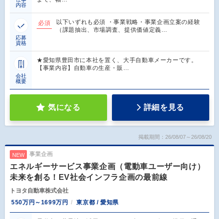
内容
以下いずれも必須 ・事業戦略・事業企画立案の経験
必須
（課題抽出、市場調査、提供価値定義…
応募
資格
★愛知県豊田市に本社を置く、大手自動車メーカーです。
【事業内容】自動車の生産・販…
会社
概要
気になる
詳細を見る
掲載期間：26/08/07～26/08/20
事業企画
NEW
エネルギーサービス事業企画（電動車ユーザー向け）
未来を創る！EV社会インフラ企画の最前線
トヨタ自動車株式会社
550万円～1699万円
東京都 / 愛知県