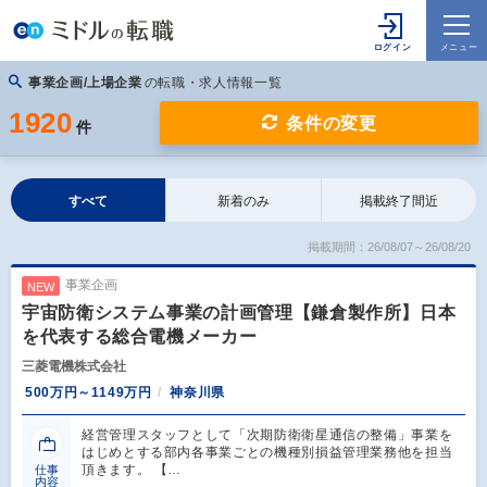
事業企画/上場企業
の転職・求人情報一覧
1920
条件の変更
件
すべて
新着のみ
掲載終了間近
掲載期間：26/08/07～26/08/20
事業企画
NEW
宇宙防衛システム事業の計画管理【鎌倉製作所】日本
を代表する総合電機メーカー
三菱電機株式会社
500万円～1149万円
神奈川県
経営管理スタッフとして「次期防衛衛星通信の整備」事業を
はじめとする部内各事業ごとの機種別損益管理業務他を担当
頂きます。 【…
仕事
内容