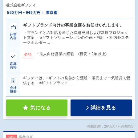
株式会社ギフティ
550万円～949万円
東京都
ギフトブランド向けの事業企画をお任せいたします。
・ブランドとの対話を通じた課題発掘および新規プロジェク
仕事
ト立案 ・eギフトソリューションの企画・設計 ・社内外ステ
内容
ークホルダー…
・法人向け営業の経験 (目安：2年以上)
必須
応募
資格
ギフティは、eギフトの発券から流通・販売まで一気通貫で提
供する「eギフトプラット…
会社
概要
気になる
詳細を見る
掲載期間：26/08/07～26/08/20
事業企画
NEW