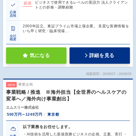
ビジネスで使用できるレベルの英語力 法人クライアン
必須
トとの折衝・調整経験
応募
資格
2000年設立。東証プライム市場上場企業。 良質な医療情報を
いち早く研究・臨床現場…
会社
概要
気になる
詳細を見る
掲載期間：26/08/07～26/08/20
事業企画
NEW
事業戦略 / 推進 ※海外担当【全世界のヘルスケアの
変革へ／海外向け事業創出】
エムスリー株式会社
500万円～1249万円
東京都
以下業務をお任せします。
・AI技術を活用した新規医療ビジネスの企画、立案、実行 ・