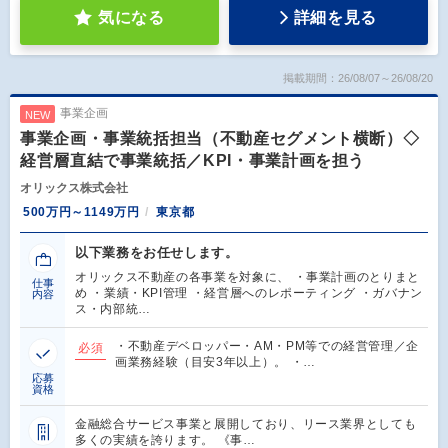
気になる
詳細を見る
掲載期間：26/08/07～26/08/20
事業企画
NEW
事業企画・事業統括担当（不動産セグメント横断）◇
経営層直結で事業統括／KPI・事業計画を担う
オリックス株式会社
500万円～1149万円
東京都
以下業務をお任せします。
オリックス不動産の各事業を対象に、 ・事業計画のとりまと
仕事
め ・業績・KPI管理 ・経営層へのレポーティング ・ガバナン
内容
ス・内部統…
・不動産デベロッパー・AM・PM等での経営管理／企
必須
画業務経験（目安3年以上）。 ・…
応募
資格
金融総合サービス事業と展開しており、リース業界としても
多くの実績を誇ります。 《事…