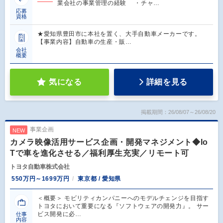
業会社の事業管理の経験 ・チャ…
応募
資格
★愛知県豊田市に本社を置く、大手自動車メーカーです。
【事業内容】自動車の生産・販…
会社
概要
気になる
詳細を見る
掲載期間：26/08/07～26/08/20
事業企画
NEW
カメラ映像活用サービス企画・開発マネジメント◆Io
Tで車を進化させる／福利厚生充実／リモート可
トヨタ自動車株式会社
550万円～1699万円
東京都 / 愛知県
＜概要＞ モビリティカンパニーへのモデルチェンジを目指す
トヨタにおいて重要になる『ソフトウェアの開発力』。 サー
ビス開発に必…
仕事
内容