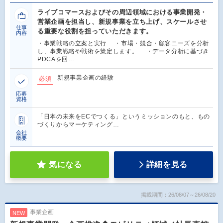
ライブコマースおよびその周辺領域における事業開発・
営業企画を担当し、新規事業を立ち上げ、スケールさせ
仕事
る重要な役割を担っていただきます。
内容
・事業戦略の立案と実行 ・市場・競合・顧客ニーズを分析
し、事業戦略や戦術を策定します。 ・データ分析に基づき
PDCAを回…
新規事業企画の経験
必須
応募
資格
「日本の未来をECでつくる」というミッションのもと、もの
づくりからマーケティング…
会社
概要
気になる
詳細を見る
掲載期間：26/08/07～26/08/20
事業企画
NEW