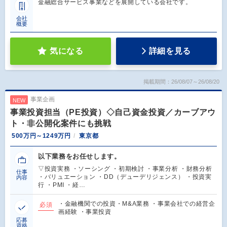
金融総合サービス事業などを展開している会社です。
会社
概要
気になる
詳細を見る
掲載期間：26/08/07～26/08/20
事業企画
NEW
事業投資担当（PE投資）◇自己資金投資／カーブアウ
ト・非公開化案件にも挑戦
500万円～1249万円
東京都
以下業務をお任せします。
▽投資実務 ・ソーシング ・初期検討 ・事業分析 ・財務分析
仕事
・バリュエーション ・DD（デューデリジェンス） ・投資実
内容
行 ・PMI ・経…
・金融機関での投資・M&A業務 ・事業会社での経営企
必須
画経験 ・事業投資
応募
資格