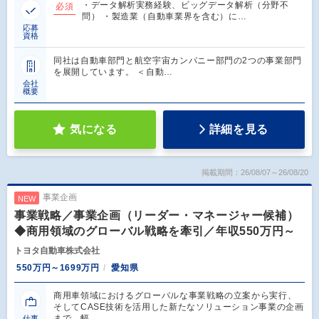
・データ解析実務経験、ビッグデータ解析（分野不
必須
問） ・製造業（自動車業界を含む）に…
応募
資格
同社は自動車部門と航空宇宙カンパニー部門の2つの事業部門
を展開しています。 ＜自動…
会社
概要
気になる
詳細を見る
掲載期間：26/08/07～26/08/20
事業企画
NEW
事業戦略／事業企画（リーダー・マネージャー候補）
◆商用領域のグローバル戦略を牽引／年収550万円～
トヨタ自動車株式会社
550万円～1699万円
愛知県
商用車領域におけるグローバルな事業戦略の立案から実行、
そしてCASE技術を活用した新たなソリューション事業の企画
まで、幅…
仕事