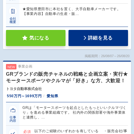
★愛知県豊田市に本社を置く、大手自動車メーカーです。
【事業内容】自動車の生産・販…
会社
概要
気になる
詳細を見る
掲載期間：26/08/07～26/08/20
事業企画
NEW
GRブランドの販売チャネルの戦略と企画立案・実行★
モータースポーツやクルマが「好き」な方、大歓迎！
トヨタ自動車株式会社
550万円～1699万円
愛知県
GRは「モータースポーツを起点としたもっといいクルマづく
り」を進める事業組織です。 社内外の関係部署や海外事業体
と連携し、…
仕事
内容
以下のご経験のいずれかを有している ・販売会社/事
必須