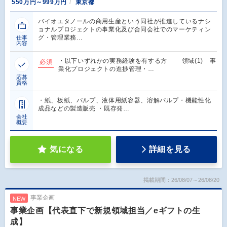
550万円～999万円
東京都
バイオエタノールの商用生産という同社が推進しているナシ
ョナルプロジェクトの事業化及び合同会社でのマーケティン
グ・管理業務…
仕事
内容
・以下いずれかの実務経験を有する方 領域(1) 事
必須
業化プロジェクトの進捗管理・…
応募
資格
・紙、板紙、パルプ、液体用紙容器、溶解パルプ・機能性化
成品などの製造販売 ・既存発…
会社
概要
気になる
詳細を見る
掲載期間：26/08/07～26/08/20
事業企画
NEW
事業企画【代表直下で新規領域担当／eギフトの生
成】