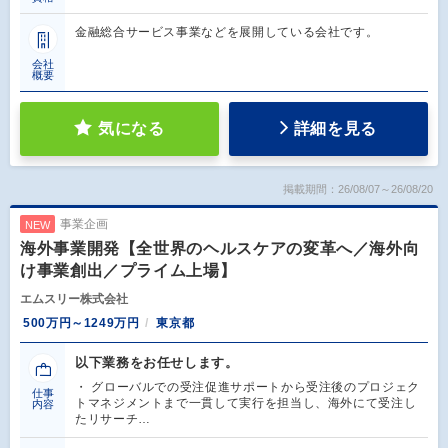
金融総合サービス事業などを展開している会社です。
会社
概要
気になる
詳細を見る
掲載期間：26/08/07～26/08/20
事業企画
NEW
海外事業開発【全世界のヘルスケアの変革へ／海外向
け事業創出／プライム上場】
エムスリー株式会社
500万円～1249万円
東京都
以下業務をお任せします。
・ グローバルでの受注促進サポートから受注後のプロジェク
仕事
トマネジメントまで一貫して実行を担当し、海外にて受注し
内容
たリサーチ…