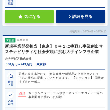
会社
概要
気になる
詳細を見る
掲載期間：26/08/07～26/08/20
事業企画
再掲載
新規事業開発担当【東京】０⇒１に挑戦し事業創出サ
ステナビリティな社会実現に挑む大手インフラ企業
カナデビア株式会社
500万円～949万円
東京都
同社の東京本社にて、新規事業や新製品の企画担当として、
下記の業務に従事していただきます。 【ミッション】 同社が
掲げるカーボ…
仕事
内容
カーボンニュートラルやサーキュラーエコノミー等の
必須
事業開発に携わった経験
応募
資格