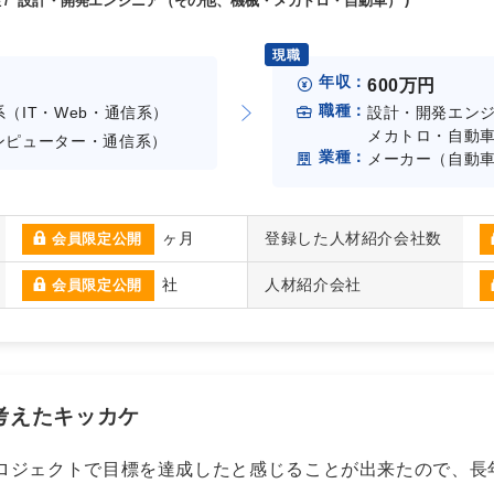
 男性 / 設計・開発エンジニア（その他、機械・メカトロ・自動車）
現職
年収：
600万円
職種：
（IT・Web・通信系）
設計・開発エン
メカトロ・自動
ンピューター・通信系）
業種：
メーカー（自動
ヶ月
登録した人材紹介会社数
会員限定公開
社
人材紹介会社
会員限定公開
を考えたキッカケ
ロジェクトで目標を達成したと感じることが出来たので、長