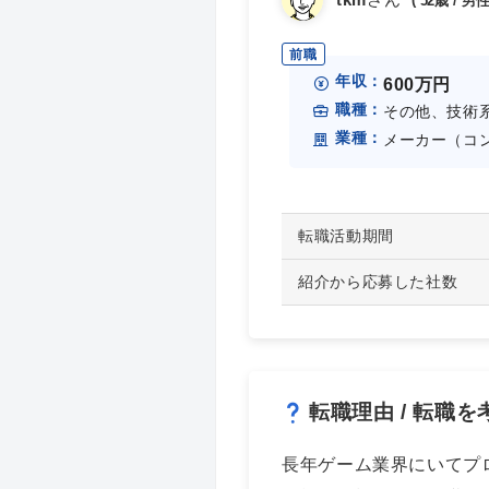
52歳 /
前職
年収：
600万円
職種：
その他、技術系
業種：
メーカー（コ
転職活動期間
紹介から応募した社数
転職理由 / 転職
長年ゲーム業界にいてプ