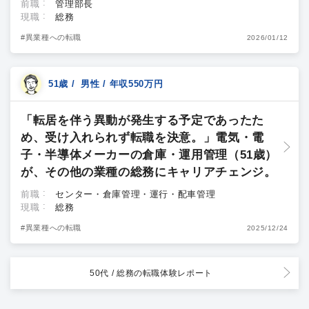
前職
管理部長
現職
総務
#異業種への転職
2026/01/12
51歳 / 男性 / 年収550万円
「転居を伴う異動が発生する予定であったた
め、受け入れられず転職を決意。」電気・電
子・半導体メーカーの倉庫・運用管理（51歳）
が、その他の業種の総務にキャリアチェンジ。
前職
センター・倉庫管理・運行・配車管理
現職
総務
#異業種への転職
2025/12/24
50代 / 総務
の転職体験レポート