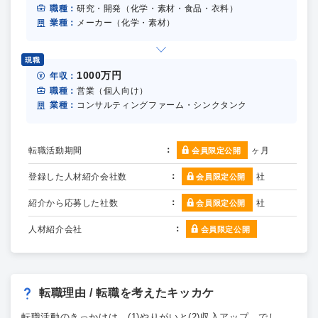
職種：
研究・開発（化学・素材・食品・衣料）
業種：
メーカー（化学・素材）
現職
1000万円
年収：
職種：
営業（個人向け）
業種：
コンサルティングファーム・シンクタンク
転職活動期間
ヶ月
会員限定公開
登録した人材紹介会社数
社
会員限定公開
紹介から応募した社数
社
会員限定公開
人材紹介会社
会員限定公開
転職理由 / 転職を考えたキッカケ
転職活動のきっかけは、(1)やりがいと(2)収入アップ、でし