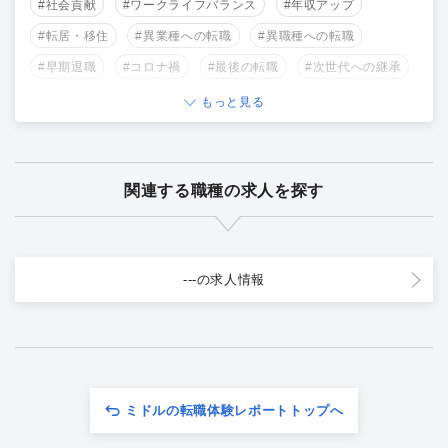
#社会貢献
#ワークライフバランス
#年収アップ
#転居・移住
#異業種への転職
#異職種への転職
#早期退職
#コロナ禍
#最後の転職
#次世代への継承
もっと見る
関連する職種の求人を探す
---の求人情報
ミドルの転職体験レポートトップへ