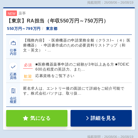
掲載期間：26/08/06～26/08/19
薬事
NEW
【東京】RA担当（年収550万円～750万円）
550万円～799万円
東京都
【職務内容】 ・医療機器の申請業務全般（クラスI～（４）医
療機器） ・申請書作成のための必要資料リストアップ（和
文・英文） ・…
仕事
内容
■医療機器薬事申請のご経験が3年以上ある方 ■TOEIC
必須
600点程度の英語力、また…
応募
応募資格をご覧下さい
歓迎
資格
匿名求人は、エントリー後の面談にて詳細をご紹介可能で
す。株式会社パソナは、取り扱…
会社
概要
気になる
詳細を見る
掲載期間：26/08/06～26/08/19