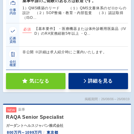
薬事申請のご経験のある方は歓迎です。
1）QMS構築のリード （１）QMS文書体系のゼロからの
仕事
設計 （２）SOP整備・教育・内部監査 （３）認証取得
内容
（ISO…
【基本要件】 ・医療機器または体外診断用医薬品（IV
必須
D）のRA実務経験5年以上 ・Q…
応募
資格
非公開 ※詳細は求人紹介時にご案内いたします。
会社
概要
気になる
詳細を見る
掲載期間：26/08/06～26/08/19
薬事
NEW
RAQA Senior Specialist
ガーダントヘルスジャパン株式会社
800万円～1099万円
東京都