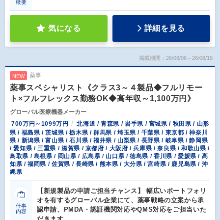
概要
気になる
詳細を見る
掲載期間：26/08/06～26/08/19
薬事
NEW
薬事スペシャリスト《クラス3～４製品◆フルリモー
ト×フルフレックス勤務OK◆高年収～1,100万円》
グローバル医療機器メーカー
700万円～1099万円
北海道 / 青森県 / 岩手県 / 宮城県 / 秋田県 / 山形
県 / 福島県 / 茨城県 / 栃木県 / 群馬県 / 埼玉県 / 千葉県 / 東京都 / 神奈川
県 / 新潟県 / 富山県 / 石川県 / 福井県 / 山梨県 / 長野県 / 岐阜県 / 静岡県
/ 愛知県 / 三重県 / 滋賀県 / 京都府 / 大阪府 / 兵庫県 / 奈良県 / 和歌山県 /
鳥取県 / 島根県 / 岡山県 / 広島県 / 山口県 / 徳島県 / 香川県 / 愛媛県 / 高
知県 / 福岡県 / 佐賀県 / 長崎県 / 熊本県 / 大分県 / 宮崎県 / 鹿児島県 / 沖
縄県
【新規製品の申請ご担当チャンス】 幅広いポートフォリ
オを有するグローバル企業にて、薬事戦略の立案から承
仕事
認申請、PMDA・認証機関対応やQMS対応をご担当いた
内容
だきます。