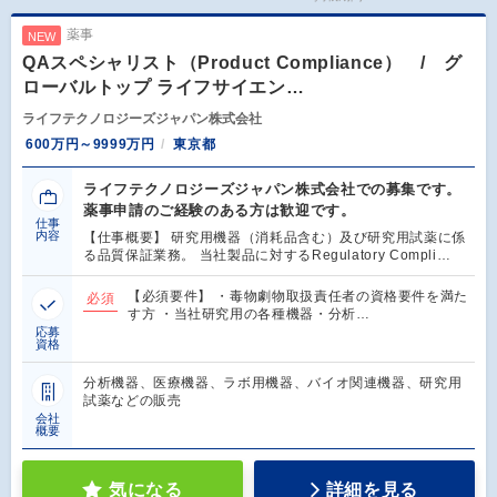
薬事
NEW
QAスペシャリスト（Product Compliance） / グ
ローバルトップ ライフサイエン…
ライフテクノロジーズジャパン株式会社
600万円～9999万円
東京都
ライフテクノロジーズジャパン株式会社での募集です。
薬事申請のご経験のある方は歓迎です。
仕事
内容
【仕事概要】 研究用機器（消耗品含む）及び研究用試薬に係
る品質保証業務。 当社製品に対するRegulatory Compli…
【必須要件】 ・毒物劇物取扱責任者の資格要件を満た
必須
す方 ・当社研究用の各種機器・分析…
応募
資格
分析機器、医療機器、ラボ用機器、バイオ関連機器、研究用
試薬などの販売
会社
概要
気になる
詳細を見る