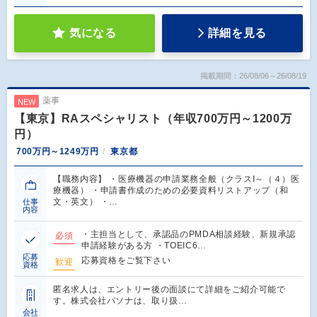
気になる
詳細を見る
掲載期間：26/08/06～26/08/19
薬事
NEW
【東京】RAスペシャリスト（年収700万円～1200万
円）
700万円～1249万円
東京都
【職務内容】 ・医療機器の申請業務全般（クラスI～（４）医
療機器） ・申請書作成のための必要資料リストアップ（和
文・英文） ・…
仕事
内容
・主担当として、承認品のPMDA相談経験、新規承認
必須
申請経験がある方 ・TOEIC6…
応募
応募資格をご覧下さい
歓迎
資格
匿名求人は、エントリー後の面談にて詳細をご紹介可能で
す。株式会社パソナは、取り扱…
会社