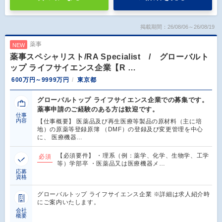
掲載期間：26/08/06～26/08/19
薬事
NEW
薬事スペシャリスト/RA Specialist / グローバルト
ップ ライフサイエンス企業【R …
600万円～9999万円
東京都
グローバルトップ ライフサイエンス企業での募集です。
薬事申請のご経験のある方は歓迎です。
仕事
内容
【仕事概要】 医薬品及び再生医療等製品の原材料（主に培
地）の原薬等登録原簿 （DMF）の登録及び変更管理を中心
に、 医療機器…
【必須要件】 ・理系（例：薬学、化学、生物学、工学
必須
等）学部卒 ・医薬品又は医療機器メ…
応募
資格
グローバルトップ ライフサイエンス企業 ※詳細は求人紹介時
にご案内いたします。
会社
概要