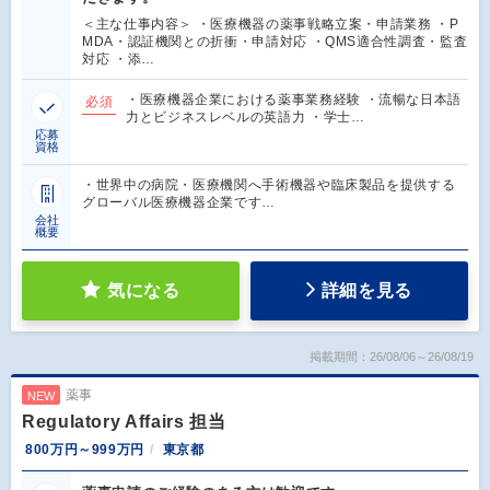
＜主な仕事内容＞ ・医療機器の薬事戦略立案・申請業務 ・P
MDA・認証機関との折衝・申請対応 ・QMS適合性調査・監査
対応 ・添…
・医療機器企業における薬事業務経験 ・流暢な日本語
必須
力とビジネスレベルの英語力 ・学士…
応募
資格
・世界中の病院・医療機関へ手術機器や臨床製品を提供する
グローバル医療機器企業です…
会社
概要
気になる
詳細を見る
掲載期間：26/08/06～26/08/19
薬事
NEW
Regulatory Affairs 担当
800万円～999万円
東京都