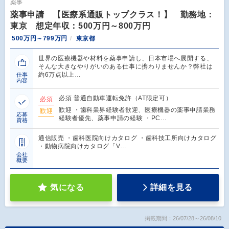
薬事
薬事申請 【医療系通販トップクラス！】 勤務地：
東京 想定年収：500万円～800万円
500万円～799万円
東京都
世界の医療機器や材料を薬事申請し、日本市場へ展開する、
そんな大きなやりがいのある仕事に携わりませんか？弊社は
約6万点以上…
仕事
内容
必須 普通自動車運転免許（AT限定可）
必須
歓迎 ・歯科業界経験者歓迎、医療機器の薬事申請業務
歓迎
応募
経験者優先、薬事申請の経験 ・PC…
資格
通信販売 ・歯科医院向けカタログ ・歯科技工所向けカタログ
・動物病院向けカタログ「V…
会社
概要
気になる
詳細を見る
掲載期間：26/07/28～26/08/10