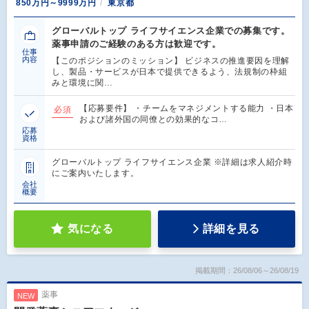
850万円～9999万円
東京都
グローバルトップ ライフサイエンス企業での募集です。
薬事申請のご経験のある方は歓迎です。
仕事
内容
【このポジションのミッション】 ビジネスの推進要因を理解
し、製品・サービスが日本で提供できるよう、法規制の枠組
みと環境に関…
【応募要件】 ・チームをマネジメントする能力 ・日本
必須
および諸外国の同僚との効果的なコ…
応募
資格
グローバルトップ ライフサイエンス企業 ※詳細は求人紹介時
にご案内いたします。
会社
概要
気になる
詳細を見る
掲載期間：26/08/06～26/08/19
薬事
NEW