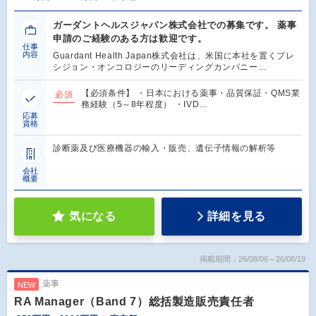
ガーダントヘルスジャパン株式会社での募集です。 薬事
申請のご経験のある方は歓迎です。
仕事
内容
Guardant Health Japan株式会社は、米国に本社を置くプレ
シジョン・オンコロジーのリーディングカンパニー…
【必須条件】 ・日本における薬事・品質保証・QMS業
必須
務経験（5～8年程度） ・IVD…
応募
資格
診断薬及び医療機器の輸入・販売、遺伝子情報の解析等
会社
概要
気になる
詳細を見る
掲載期間：26/08/06～26/08/19
薬事
NEW
RA Manager（Band 7）総括製造販売責任者