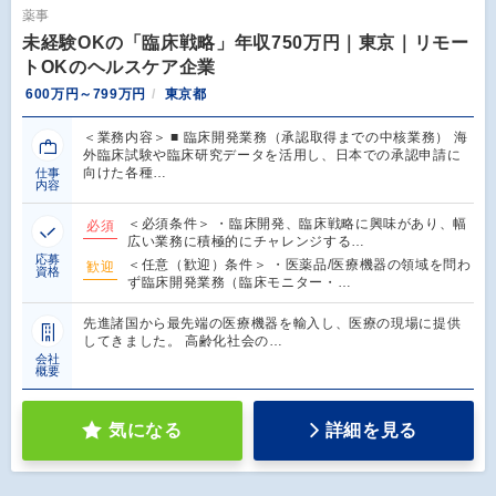
薬事
未経験OKの「臨床戦略」年収750万円｜東京｜リモー
トOKのヘルスケア企業
600万円～799万円
東京都
＜業務内容＞ ■ 臨床開発業務（承認取得までの中核業務） 海
外臨床試験や臨床研究データを活用し、日本での承認申請に
向けた各種…
仕事
内容
＜必須条件＞ ・臨床開発、臨床戦略に興味があり、幅
必須
広い業務に積極的にチャレンジする…
応募
＜任意（歓迎）条件＞ ・医薬品/医療機器の領域を問わ
歓迎
資格
ず臨床開発業務（臨床モニター・…
先進諸国から最先端の医療機器を輸入し、医療の現場に提供
してきました。 高齢化社会の…
会社
概要
気になる
詳細を見る