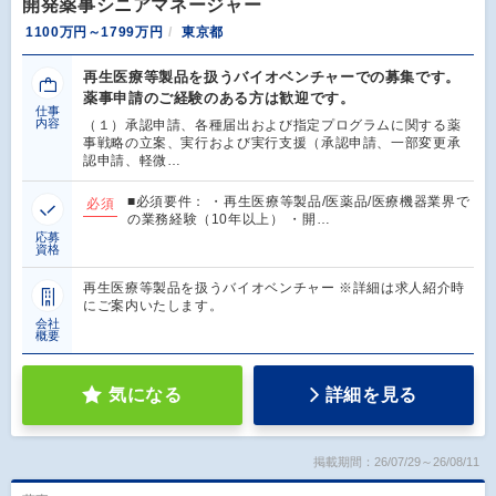
開発薬事シニアマネージャー
1100万円～1799万円
東京都
再生医療等製品を扱うバイオベンチャーでの募集です。
薬事申請のご経験のある方は歓迎です。
仕事
内容
（１）承認申請、各種届出および指定プログラムに関する薬
事戦略の立案、実行および実行支援（承認申請、一部変更承
認申請、軽微…
■必須要件： ・再生医療等製品/医薬品/医療機器業界で
必須
の業務経験（10年以上） ・開…
応募
資格
再生医療等製品を扱うバイオベンチャー ※詳細は求人紹介時
にご案内いたします。
会社
概要
気になる
詳細を見る
掲載期間：26/07/29～26/08/11