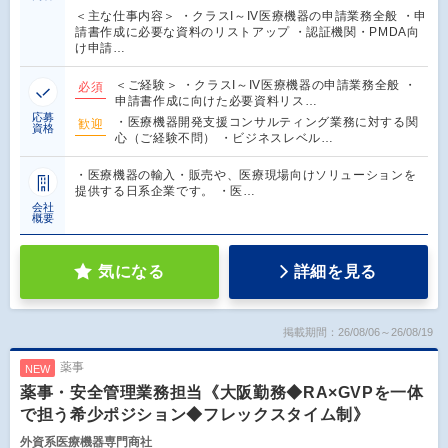
＜主な仕事内容＞ ・クラスI～IV医療機器の申請業務全般 ・申
請書作成に必要な資料のリストアップ ・認証機関・PMDA向
け申請…
＜ご経験＞ ・クラスI～IV医療機器の申請業務全般 ・
必須
申請書作成に向けた必要資料リス…
応募
・医療機器開発支援コンサルティング業務に対する関
歓迎
資格
心（ご経験不問） ・ビジネスレベル…
・医療機器の輸入・販売や、医療現場向けソリューションを
提供する日系企業です。 ・医…
会社
概要
気になる
詳細を見る
掲載期間：26/08/06～26/08/19
薬事
NEW
薬事・安全管理業務担当《大阪勤務◆RA×GVPを一体
で担う希少ポジション◆フレックスタイム制》
外資系医療機器専門商社