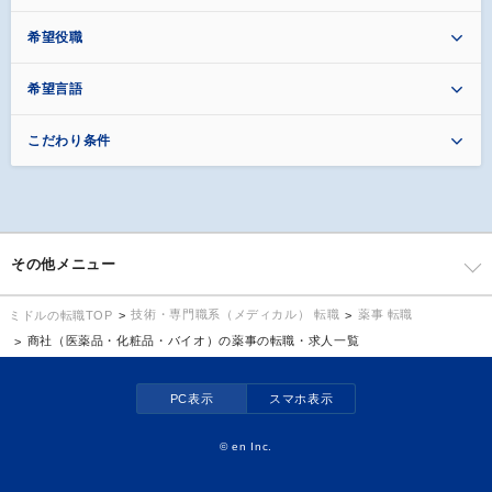
希望役職
希望言語
こだわり条件
その他メニュー
技術・専門職系（メディカル） 転職
薬事 転職
ミドルの転職TOP
商社（医薬品・化粧品・バイオ）の薬事の転職・求人一覧
PC表示
スマホ表示
©
en Inc.