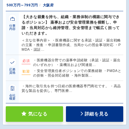
500万円～799万円
大阪府
【大きな裁量を持ち、組織・業務体制の構築に関与でき
るポジション】 薬事および安全管理業務を横断し、申
仕事
請・当局対応から維持管理、安全管理まで幅広く担って
内容
いただきます。
＜主な仕事内容＞ ・医療機器に関する承認・認証・届出戦略
の立案・推進 ・申請書類作成、当局からの照会事項対応 ・P
MDA・認証…
・医療機器分野での薬事申請経験（承認・認証・届出
必須
のいずれか） ・薬機法および関連規…
応募
・安全管理責任者ポジションでの業務経験 ・PMDAと
歓迎
資格
の折衝・照会対応経験 ・海外製医…
・海外に取引先を持つ日経の医療機器専門商社です。 ・高品
質な製品を提供し、専門医療…
会社
概要
気になる
詳細を見る