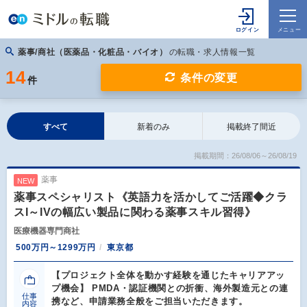
薬事/商社（医薬品・化粧品・バイオ）
の転職・求人情報一覧
14
条件の変更
件
すべて
新着のみ
掲載終了間近
掲載期間：26/08/06～26/08/19
薬事
NEW
薬事スペシャリスト《英語力を活かしてご活躍◆クラ
スI～IVの幅広い製品に関わる薬事スキル習得》
医療機器専門商社
500万円～1299万円
東京都
【プロジェクト全体を動かす経験を通じたキャリアアッ
プ機会】 PMDA・認証機関との折衝、海外製造元との連
仕事
携など、申請業務全般をご担当いただきます。
内容