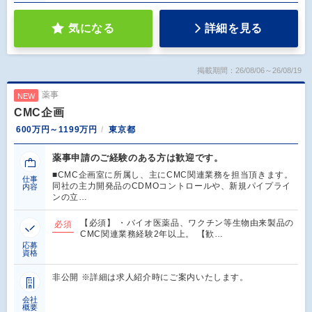
気になる
詳細を見る
掲載期間：26/08/06～26/08/19
薬事
NEW
CMC企画
600万円～1199万円
東京都
薬事申請のご経験のある方は歓迎です。
■CMC企画室に所属し、主にCMC関連業務を担当頂きます。
仕事
同社の主力開発品のCDMOコントロールや、新規パイプライ
内容
ンの立…
【必須】 ・バイオ医薬品、ワクチン等生物由来製品の
必須
CMC関連業務経験2年以上。 【歓…
応募
資格
非公開 ※詳細は求人紹介時にご案内いたします。
会社
概要