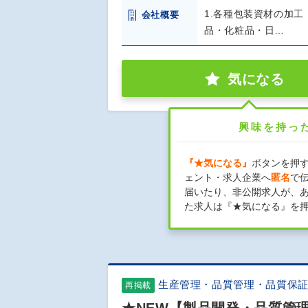
1.各種包装資材の加工
会社概要
品・化粧品・日…
気になる
興味を持っ
『★気になる』
ボタンを押
ェント・求人企業へ
匿名
で
届いたり、非公開求人が、
た求人は『★気になる』を
生産管理・品質管理・品質保
再掲載