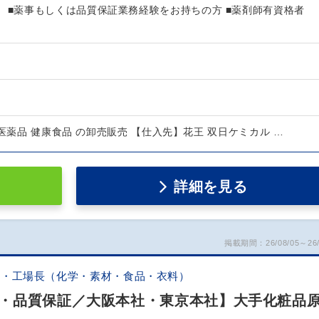
 ■薬事もしくは品質保証業務経験をお持ちの方 ■薬剤師有資格者
医薬品 健康食品 の卸売販売 【仕入先】花王 双日ケミカル …
詳細を見る
掲載期間：26/08/05～26/
証・工場長（化学・素材・食品・衣料）
・品質保証／大阪本社・東京本社】大手化粧品