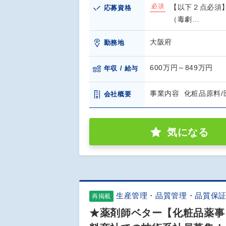
必須
【以下２点必須】
応募資格
（毒劇…
大阪府
勤務地
600万円～849万円
年収 / 給与
事業内容 化粧品原料/
会社概要
気になる
生産管理・品質管理・品質保
再掲載
★薬剤師ベター【化粧品薬事