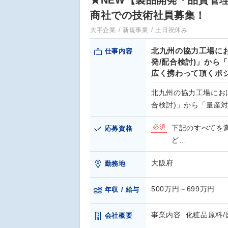
★NEW【製品開発・品質管
商社での技術社員募集！
大手企業
新規事業
土日祝休み
北九州の協力工場にお
仕事内容
発/配合検討)」から
広く携わって頂くポ
北九州の協力工場にお
合検討)」から「量産対
必須
下記のすべてを
応募資格
ど…
大阪府
勤務地
500万円～699万円
年収 / 給与
事業内容 化粧品原料/
会社概要