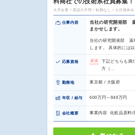
料商社での技術系社員募集！
大手企業
英語力不問
転勤なし
土日祝休み
当社の研究開発部 
仕事内容
まかせします。
当社の研究開発部 薬
します。 具体的には
必須
下記どちらも満た
応募資格
方（…
東京都 / 大阪府
勤務地
600万円～849万円
年収 / 給与
事業内容 化粧品原料/
会社概要