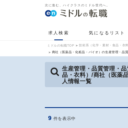
次に進む、ハイクラスのミドル世代へ。
求人検索
気になるリスト
技術系（化学・素材・食品・衣料
ミドルの転職TOP
商社（医薬品・化粧品・バイオ）の生産管理・品
生産管理・品質管理・品
品・衣料）/商社（医薬
人情報一覧
9
件を表示中