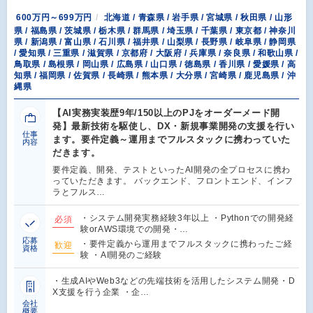
600万円～699万円
北海道 / 青森県 / 岩手県 / 宮城県 / 秋田県 / 山形
県 / 福島県 / 茨城県 / 栃木県 / 群馬県 / 埼玉県 / 千葉県 / 東京都 / 神奈川
県 / 新潟県 / 富山県 / 石川県 / 福井県 / 山梨県 / 長野県 / 岐阜県 / 静岡県
/ 愛知県 / 三重県 / 滋賀県 / 京都府 / 大阪府 / 兵庫県 / 奈良県 / 和歌山県 /
鳥取県 / 島根県 / 岡山県 / 広島県 / 山口県 / 徳島県 / 香川県 / 愛媛県 / 高
知県 / 福岡県 / 佐賀県 / 長崎県 / 熊本県 / 大分県 / 宮崎県 / 鹿児島県 / 沖
縄県
【AI実務実装歴9年/150以上のPJをオーダーメード開
発】最新技術を駆使し、DX・新規事業開発の支援を行い
仕事
ます。要件定義～運用までフルスタックに携わっていた
内容
だきます。
要件定義、開発、テストといったAI開発の全プロセスに携わ
っていただきます。 バックエンド、フロントエンド、インフ
ラとフルス…
・システム開発実務経験3年以上 ・Pythonでの開発経
必須
験orAWS環境での開発・…
応募
・要件定義から運用までフルスタックに携わったご経
歓迎
資格
験 ・AI開発のご経験
・生成AIやWeb3などの先端技術を活用したシステム開発・D
X支援を行う企業 ・企…
会社
概要