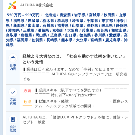
ALTURA X株式会社
550万円～999万円
北海道 / 青森県 / 岩手県 / 宮城県 / 秋田県 / 山形
県 / 福島県 / 茨城県 / 栃木県 / 群馬県 / 埼玉県 / 千葉県 / 東京都 / 神奈川
県 / 新潟県 / 富山県 / 石川県 / 福井県 / 山梨県 / 長野県 / 岐阜県 / 静岡県
/ 愛知県 / 三重県 / 滋賀県 / 京都府 / 大阪府 / 兵庫県 / 奈良県 / 和歌山県 /
鳥取県 / 島根県 / 岡山県 / 広島県 / 山口県 / 徳島県 / 香川県 / 愛媛県 / 高
知県 / 福岡県 / 佐賀県 / 長崎県 / 熊本県 / 大分県 / 宮崎県 / 鹿児島県 / 沖
縄県
経験より大切なのは、 「社会を動かす技術を使いたい」
という覚悟
仕事
内容
▍業務は日々変わります。なので「事例」で伝えます ￣￣￣
￣￣￣￣￣￣￣ ALTURA Xのインフラエンジニアは、研究者
でも…
▍必須スキル（以下すべてを満たす方） ￣￣￣￣￣￣
必須
￣￣￣￣ 特に以下のいずれかのサー…
応募
▍歓迎スキル・経験 ￣￣￣￣￣￣￣￣￣￣ ・医療シス
歓迎
資格
テム・ヘルステック領域での開発・…
ALTURA Xは、「健診DX × PHRクラウド」を軸に、健診・レ
セプト・検査…
会社
概要