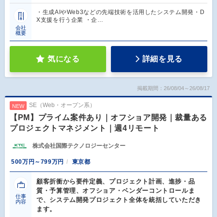
・生成AIやWeb3などの先端技術を活用したシステム開発・D
X支援を行う企業 ・企…
会社
概要
気になる
詳細を見る
掲載期間：26/08/04～26/08/17
SE（Web・オープン系）
NEW
【PM】プライム案件あり｜オフショア開発｜裁量ある
プロジェクトマネジメント｜週4リモート
株式会社国際テクノロジーセンター
500万円～799万円
東京都
顧客折衝から要件定義、プロジェクト計画、進捗・品
質・予算管理、オフショア・ベンダーコントロールま
仕事
で、システム開発プロジェクト全体を統括していただき
内容
ます。