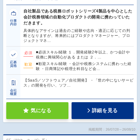
自社製品である税務ロボットシリーズ4製品を中心とした
会計税務領域の自動化プロダクトの開発に携わっていた
仕事
だきます。
内容
具体的なアサインは過去のご経験や志向・適正に応じての判
断となりますが、将来的にはプロダクトマネージャー、プロ
ジェクトマネ…
■必須スキル/経験 １．開発経験2年以上、かつ会計や
必須
税務に興味関心がある または ２．…
応募
■歓迎スキル/経験 ・会計や税務システムに携わった経
歓迎
資格
験 ・日商簿記や税理士科目など会…
【SaaS／ソフトウェア／自社開発】 ・「世の中にないサービ
ス」の開発を行い、ソフ…
会社
概要
気になる
詳細を見る
掲載期間：26/07/28～26/08/10