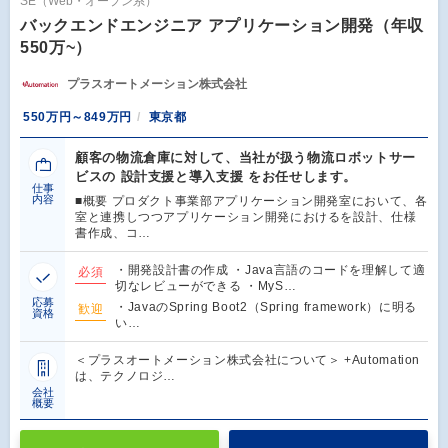
SE（Web・オープン系）
バックエンドエンジニア アプリケーション開発（年収
550万~）
プラスオートメーション株式会社
550万円～849万円
東京都
顧客の物流倉庫に対して、当社が扱う物流ロボットサー
ビスの 設計支援と導入支援 をお任せします。
仕事
内容
■概要 プロダクト事業部アプリケーション開発室において、各
室と連携しつつアプリケーション開発におけるを設計、仕様
書作成、コ…
・開発設計書の作成 ・Java言語のコードを理解して適
必須
切なレビューができる ・MyS…
応募
・JavaのSpring Boot2（Spring framework）に明る
歓迎
資格
い…
＜プラスオートメーション株式会社について＞ +Automation
は、テクノロジ…
会社
概要