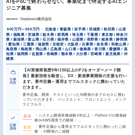
AIをPoCで終わらせない。事業化まで伴走するAIエン
ジニア募集
Onplanetz株式会社
600万円～699万円
北海道 / 青森県 / 岩手県 / 宮城県 / 秋田県 / 山形
県 / 福島県 / 茨城県 / 栃木県 / 群馬県 / 埼玉県 / 千葉県 / 東京都 / 神奈川
県 / 新潟県 / 富山県 / 石川県 / 福井県 / 山梨県 / 長野県 / 岐阜県 / 静岡県
/ 愛知県 / 三重県 / 滋賀県 / 京都府 / 大阪府 / 兵庫県 / 奈良県 / 和歌山県 /
鳥取県 / 島根県 / 岡山県 / 広島県 / 山口県 / 徳島県 / 香川県 / 愛媛県 / 高
知県 / 福岡県 / 佐賀県 / 長崎県 / 熊本県 / 大分県 / 宮崎県 / 鹿児島県 / 沖
縄県
【AI実務実装歴9年/150以上のPJをオーダーメード開
発】最新技術を駆使し、DX・新規事業開発の支援を行い
仕事
ます。要件定義～運用までフルスタックに携わっていた
内容
だきます。
要件定義、開発、テストといったAI開発の全プロセスに携わ
っていただきます。 バックエンド、フロントエンド、インフ
ラとフルス…
・システム開発実務経験3年以上 ・Pythonでの開発経
必須
験orAWS環境での開発・…
応募
・要件定義から運用までフルスタックに携わったご経
歓迎
資格
験 ・AI開発のご経験