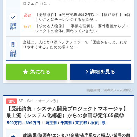
ロジェクトに…
【必須条件】 ■開発実務経験2年以上 【歓迎条件】 ■新
必須
しいことにチャレンジする意欲が…
応募
【求める人物像】 ・事業を理解し、要件定義からプロ
歓迎
資格
ジェクトの全体に関わっていきたい…
当社は、人に寄り添うテクノロジーで「医療をもっと、わか
りやすくする」ための様々な…
会社
概要
気になる
詳細を見る
掲載期間：26/08/07～26/08/20
SE（Web・オープン系）
NEW
【受託請負：システム開発プロジェクトマネージャ】
最上流（システム化構想）からの参画◎定年65歳◎
500万円～699万円
埼玉県 / 千葉県 / 東京都 / 神奈川県
建設/通信/医療/エンタメ/金融/省庁系など幅広い業界の顧