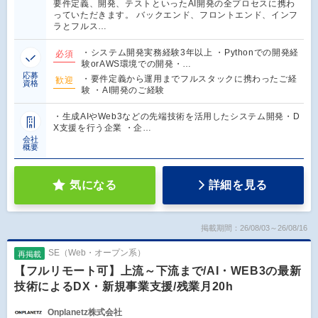
要件定義、開発、テストといったAI開発の全プロセスに携わ
っていただきます。 バックエンド、フロントエンド、インフ
ラとフルス…
・システム開発実務経験3年以上 ・Pythonでの開発経
必須
験orAWS環境での開発・…
応募
・要件定義から運用までフルスタックに携わったご経
歓迎
資格
験 ・AI開発のご経験
・生成AIやWeb3などの先端技術を活用したシステム開発・D
X支援を行う企業 ・企…
会社
概要
気になる
詳細を見る
掲載期間：26/08/03～26/08/16
SE（Web・オープン系）
再掲載
【フルリモート可】上流～下流まで/AI・WEB3の最新
技術によるDX・新規事業支援/残業月20h
Onplanetz株式会社