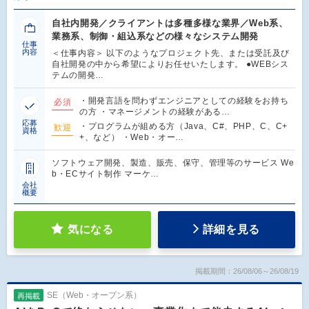
自社内開発／クライアントは多種多様な業界／Web系、
業務系、制御・組込系などの様々なシステム開発
仕事
内容
＜仕事内容＞ 以下のようなプロジェクト先、または受託及び
自社開発の中から希望によりお任せいたします。 ●WEBシス
テムの開発…
・開発言語を問わずエンジニアとしての経験をお持ち
必須
の方 ・マネージメントの経験がある…
応募
・プログラムが組める方（Java、C#、PHP、C、C+
歓迎
資格
+、など） ・Web・オー…
ソフトウェア開発、製造、販売、保守、管理等のサービス We
b・ECサイト制作 マーケ…
会社
概要
気になる
詳細を見る
掲載期間：26/08/06～26/08/19
SE（Web・オープン系）
再掲載