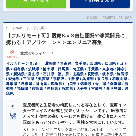
掲載期間：26/05/11～26/10/18
SE（Web・オープン系）
【フルリモート可】医療SaaS自社開発や事業開発に
携わる！アプリケーションエンジニア募集
株式会社レイヤード
450万円～649万円
北海道 / 青森県 / 岩手県 / 宮城県 / 秋田県 / 山形
県 / 福島県 / 茨城県 / 栃木県 / 群馬県 / 埼玉県 / 千葉県 / 東京都 / 神奈川
県 / 新潟県 / 富山県 / 石川県 / 福井県 / 山梨県 / 長野県 / 岐阜県 / 静岡県
/ 愛知県 / 三重県 / 滋賀県 / 京都府 / 大阪府 / 兵庫県 / 奈良県 / 和歌山県 /
鳥取県 / 島根県 / 岡山県 / 広島県 / 山口県 / 徳島県 / 香川県 / 愛媛県 / 高
知県 / 福岡県 / 佐賀県 / 長崎県 / 熊本県 / 大分県 / 宮崎県 / 鹿児島県 / 沖
縄県
医療機関と生活者の橋渡しになる存在として、医療イン
ターフェイスの研究と実装がミッションです。 医療者に
仕事
とって利便性の高いサービスを届ける、生活者にとって
内容
医療をもっと分かりやすく、両軸を大切にしています。
入社後はエンジニアリング本部に配属されます。エンジニア
ごとにサービス担当制を採用しており、研修後は進捗中のプ