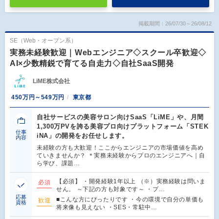
掲載期間：26/07/30～26/08/12
SE（Web・オープン系）
実務未経験歓迎｜Webエンジニア◇スクール卒歓迎◇
AI×少数精鋭で育てる自走力◇自社SaaS開発
LiME株式会社
450万円～549万円
東京都
自社サービスの美容サロン向けSaaS「LiME」や、月間
1,300万PVを誇る美容プロ向けプラットフォーム「STEK
仕事
iNA」の開発をお任せします。
内容
未経験の方も大歓迎！ここからエンジニアの市場価値を高め
ていきませんか？ ＊実務未経験からプロのエンジニアへ｜自
ら学び、課題…
【必須】 ・開発経験1年以上 （※）実務経験は問いま
必須
せん。 ～下記の方も対象です～ ・プ…
応募
■こんな方にぴったりです ・今の環境で自分の単価も
歓迎
資格
将来像も見えない ・SES・常駐中…