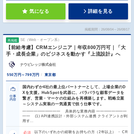
気になる
詳細を見る
掲載期間：26/08/04～26/08/17
SE（Web・オープン系）
再掲載
【前給考慮】CRMエンジニア｜年収800万円可｜「大
手・成長企業」のビジネスを動かす『上流設計』へ
ナウビレッジ株式会社
550万円～799万円
東京都
国内わずか4社の最上位パートナーとして、上場企業のD
Xを支援。HubSpotを武器に、バラバラな顧客データを
仕事
繋ぎ、営業・マーケの仕組みを再構築します。戦略立案
内容
～システム実装の一気通貫で担う仕事です。
━━━━━━━━━━ 具体的な業務内容 ━━━━━━━━
━━ (1) API連携設計・外部システム連携 クライアントが利
用す…
以下のいずれかの経験をお持ちの方（2年以上） ・ CR
必須