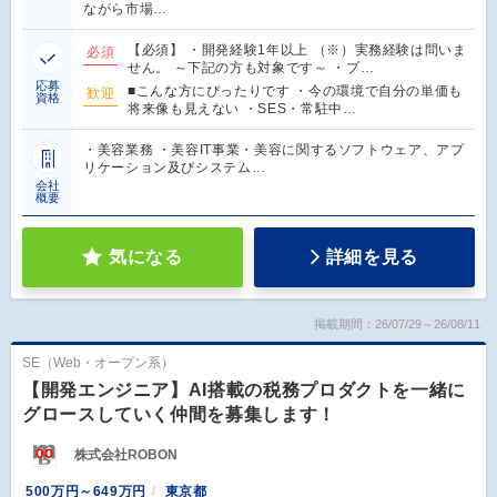
ながら市場…
【必須】 ・開発経験1年以上 （※）実務経験は問いま
必須
せん。 ～下記の方も対象です～ ・プ…
応募
■こんな方にぴったりです ・今の環境で自分の単価も
歓迎
資格
将来像も見えない ・SES・常駐中…
・美容業務 ・美容IT事業・美容に関するソフトウェア、アプ
リケーション及びシステム…
会社
概要
気になる
詳細を見る
掲載期間：26/07/29～26/08/11
SE（Web・オープン系）
【開発エンジニア】AI搭載の税務プロダクトを一緒に
グロースしていく仲間を募集します！
株式会社ROBON
500万円～649万円
東京都