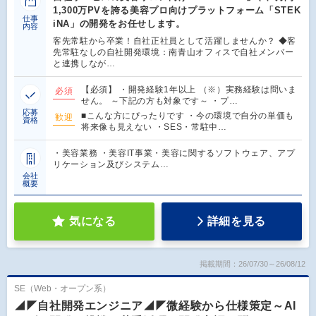
1,300万PVを誇る美容プロ向けプラットフォーム「STEK
仕事
iNA」の開発をお任せします。
内容
客先常駐から卒業！自社正社員として活躍しませんか？ ◆客
先常駐なしの自社開発環境：南青山オフィスで自社メンバー
と連携しなが…
【必須】 ・開発経験1年以上 （※）実務経験は問いま
必須
せん。 ～下記の方も対象です～ ・プ…
応募
■こんな方にぴったりです ・今の環境で自分の単価も
歓迎
資格
将来像も見えない ・SES・常駐中…
・美容業務 ・美容IT事業・美容に関するソフトウェア、アプ
リケーション及びシステム…
会社
概要
気になる
詳細を見る
掲載期間：26/07/30～26/08/12
SE（Web・オープン系）
◢◤自社開発エンジニア◢◤微経験から仕様策定～AI