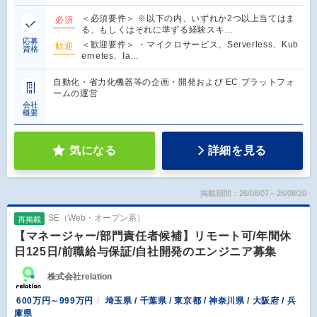
＜必須要件＞ ※以下の内、いずれか2つ以上当てはま
必須
る、もしくはそれに準ずる経験スキ…
応募
＜歓迎要件＞ ・マイクロサービス、Serverless、Kub
歓迎
資格
ernetes、Ia…
自動化・省力化機器等の企画・開発および EC プラットフォ
ームの運営
会社
概要
気になる
詳細を見る
掲載期間：26/08/07～26/08/20
SE（Web・オープン系）
再掲載
【マネージャー/部門責任者候補】リモート可/年間休
日125日/前職給与保証/自社開発のエンジニア募集
株式会社relation
600万円～999万円
埼玉県 / 千葉県 / 東京都 / 神奈川県 / 大阪府 / 兵
庫県