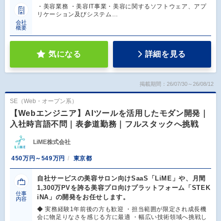
・美容業務 ・美容IT事業・美容に関するソフトウェア、アプ
リケーション及びシステム…
会社
概要
気になる
詳細を見る
掲載期間：26/07/30～26/08/12
SE（Web・オープン系）
【Webエンジニア】AIツールを活用したモダン開発｜
入社時言語不問｜表参道勤務｜フルスタックへ挑戦
LiME株式会社
450万円～549万円
東京都
自社サービスの美容サロン向けSaaS「LiME」や、月間
1,300万PVを誇る美容プロ向けプラットフォーム「STEK
仕事
iNA」の開発をお任せします。
内容
◆ 実務経験1年前後の方も歓迎 ・担当範囲が限定され成長機
会に物足りなさを感じる方に最適 ・幅広い技術領域へ挑戦し