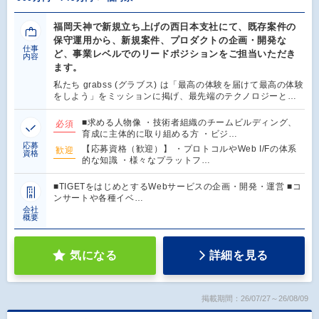
福岡天神で新規立ち上げの西日本支社にて、既存案件の
保守運用から、新規案件、プロダクトの企画・開発な
仕事
ど、事業レベルでのリードポジションをご担当いただき
内容
ます。
私たち grabss (グラブス) は「最高の体験を届けて最高の体験
をしよう」をミッションに掲げ、最先端のテクノロジーと…
■求める人物像 ・技術者組織のチームビルディング、
必須
育成に主体的に取り組める方 ・ビジ…
応募
【応募資格（歓迎）】 ・プロトコルやWeb I/Fの体系
歓迎
資格
的な知識 ・様々なプラットフ…
■TIGETをはじめとするWebサービスの企画・開発・運営 ■コ
ンサートや各種イベ…
会社
概要
気になる
詳細を見る
掲載期間：26/07/27～26/08/09