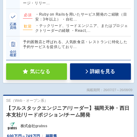
ージ・リリー…
・Ruby on Railsを用いたサービス開発のご経験（目
必須
安：3年以上） ・自社…
応募
・テックリード、リードエンジニア、またはプロジェ
歓迎
資格
クトリーダーの経験 ・React,…
予約困難店と呼ばれる、人気飲食店・レストランに特化した
予約サービスを提供しており…
会社
概要
気になる
詳細を見る
掲載期間：26/07/27～26/08/09
SE（Web・オープン系）
【フルスタックエンジニア/リーダー】福岡天神・西日
本支社/リードポジション/チーム開発
株式会社grabss
600万円～749万円
福岡県