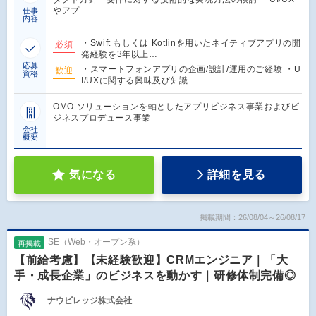
やアプ…
仕事
内容
・Swift もしくは Kotlinを用いたネイティブアプリの開
必須
発経験を3年以上…
応募
・スマートフォンアプリの企画/設計/運用のご経験 ・U
歓迎
資格
I/UXに関する興味及び知識…
OMO ソリューションを軸としたアプリビジネス事業およびビ
ジネスプロデュース事業
会社
概要
気になる
詳細を見る
掲載期間：26/08/04～26/08/17
SE（Web・オープン系）
再掲載
【前給考慮】【未経験歓迎】CRMエンジニア｜「大
手・成長企業」のビジネスを動かす｜研修体制完備◎
ナウビレッジ株式会社