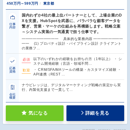
450万円～599万円
東京都
国内わずか4社の最上位パートナーとして、上場企業のD
Xを支援。HubSpotを武器に、バラバラな顧客データを
仕事
繋ぎ、営業・マーケの仕組みを再構築します。戦略立案
内容
～システム実装の一気通貫で担う仕事です。
━━━━━━━━━━ 具体的な業務内容 ━━━━━━━━
━━ (1) プロパティ設計・パイプライン設計 クライアント
の業務フ…
以下のいずれかの経験をお持ちの方（1年以上） ・ シ
必須
ステム開発経験（言語・領域不問…
応募
・ CRM/SFA/MAツールの構築・カスタマイズ経験 ・
歓迎
資格
API連携（REST …
ナウビレッジは、デジタルマーケティング戦略の策定から実
行、内製化支援まで一貫して…
会社
概要
気になる
詳細を見る