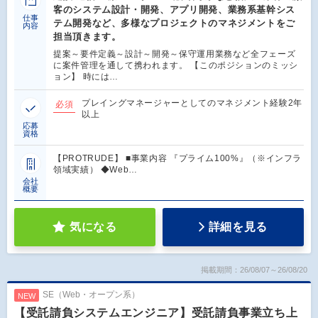
客のシステム設計・開発、アプリ開発、業務系基幹シス
仕事
テム開発など、多様なプロジェクトのマネジメントをご
内容
担当頂きます。
提案～要件定義～設計～開発～保守運用業務など全フェーズ
に案件管理を通して携われます。 【このポジションのミッシ
ョン】 時には…
プレイングマネージャーとしてのマネジメント経験2年
必須
以上
応募
資格
【PROTRUDE】 ■事業内容 『プライム100%』（※インフラ
領域実績） ◆Web…
会社
概要
気になる
詳細を見る
掲載期間：26/08/07～26/08/20
SE（Web・オープン系）
NEW
【受託請負システムエンジニア】受託請負事業立ち上