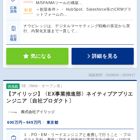
M/SFA/MAツールの構築…
応募
＜歓迎条件＞ ・ HubSpot、Salesforce等のCRMプラ
歓迎
資格
ットフォームの…
ナウビレッジは、デジタルマーケティング戦略の策定から実
行、内製化支援まで一貫して…
会社
概要
気になる
詳細を見る
掲載期間：26/08/04～26/08/17
SE（Web・オープン系）
再掲載
【アイリッジ】〈EX事業推進部〉ネイティブアプリエ
ンジニア〔自社プロダクト〕
株式会社アイリッジ
600万円～949万円
東京都
１．PO・EM・リードエンジニアと連携して行うこと ・プロ
ダクト方針・要件に対する技術的な実現方法の検討 ・UI/UX