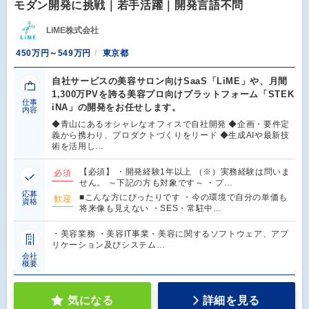
モダン開発に挑戦｜若手活躍｜開発言語不問
LiME株式会社
450万円～549万円
東京都
自社サービスの美容サロン向けSaaS「LiME」や、月間
1,300万PVを誇る美容プロ向けプラットフォーム「STEK
仕事
iNA」の開発をお任せします。
内容
◆青山にあるオシャレなオフィスで自社開発 ◆企画・要件定
義から携わり、プロダクトづくりをリード ◆生成AIや最新技
術を活用し…
【必須】 ・開発経験1年以上 （※）実務経験は問いま
必須
せん。 ～下記の方も対象です～ ・プ…
応募
■こんな方にぴったりです ・今の環境で自分の単価も
歓迎
資格
将来像も見えない ・SES・常駐中…
・美容業務 ・美容IT事業・美容に関するソフトウェア、アプ
リケーション及びシステム…
会社
概要
気になる
詳細を見る