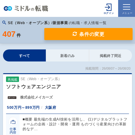
SE（Web・オープン系）/新規事業
の転職・求人情報一覧
407
条件の変更
件
すべて
新着のみ
掲載終了間近
掲載期間：26/08/07～26/08/20
SE（Web・オープン系）
再掲載
ソフトウェアエンジニア
株式会社メイカーズ
500万円～899万円
大阪府
■概要 最先端の生成AI技術を活用し、 (1)デジタルプラットフ
ォームの企画・設計・開発・運用 ものづくり産業向けの革新
的なデ…
仕事
内容