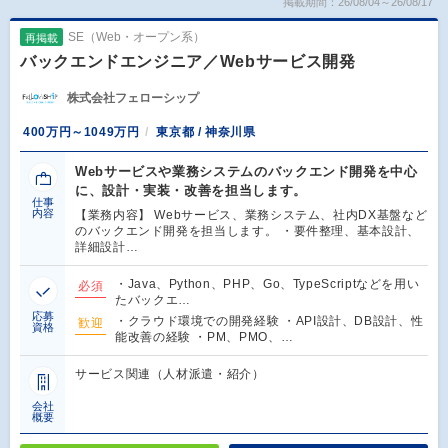
掲載期間：26/08/04～26/08/17
SE（Web・オープン系）
再掲載
バックエンドエンジニア／Webサービス開発
株式会社フェローシップ
400万円～1049万円
東京都 / 神奈川県
Webサービスや業務システムのバックエンド開発を中心
に、設計・実装・改善を担当します。
仕事
内容
【業務内容】 Webサービス、業務システム、社内DX基盤など
のバックエンド開発を担当します。 ・要件整理、基本設計、
詳細設計…
・Java、Python、PHP、Go、TypeScriptなどを用い
必須
たバックエ…
応募
・クラウド環境での開発経験 ・API設計、DB設計、性
歓迎
資格
能改善の経験 ・PM、PMO、…
サービス関連（人材派遣・紹介）
会社
概要