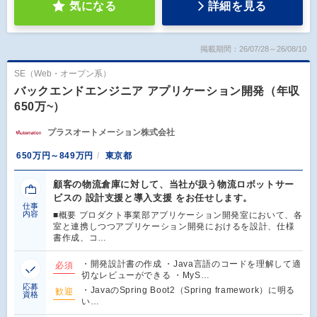
気になる
詳細を見る
掲載期間：26/07/28～26/08/10
SE（Web・オープン系）
バックエンドエンジニア アプリケーション開発（年収
650万~）
プラスオートメーション株式会社
650万円～849万円
東京都
顧客の物流倉庫に対して、当社が扱う物流ロボットサー
ビスの 設計支援と導入支援 をお任せします。
仕事
内容
■概要 プロダクト事業部アプリケーション開発室において、各
室と連携しつつアプリケーション開発におけるを設計、仕様
書作成、コ…
・開発設計書の作成 ・Java言語のコードを理解して適
必須
切なレビューができる ・MyS…
応募
・JavaのSpring Boot2（Spring framework）に明る
歓迎
資格
い…