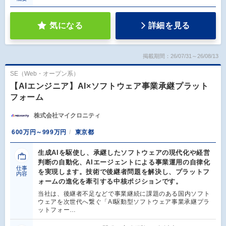
気になる
詳細を見る
掲載期間：26/07/31～26/08/13
SE（Web・オープン系）
【AIエンジニア】AI×ソフトウェア事業承継プラット
フォーム
株式会社マイクロニティ
600万円～999万円
東京都
生成AIを駆使し、承継したソフトウェアの現代化や経営
判断の自動化、AIエージェントによる事業運用の自律化
仕事
を実現します。技術で後継者問題を解決し、プラットフ
内容
ォームの進化を牽引する中核ポジションです。
当社は、後継者不足などで事業継続に課題のある国内ソフト
ウェアを次世代へ繋ぐ「AI駆動型ソフトウェア事業承継プラ
ットフォー…