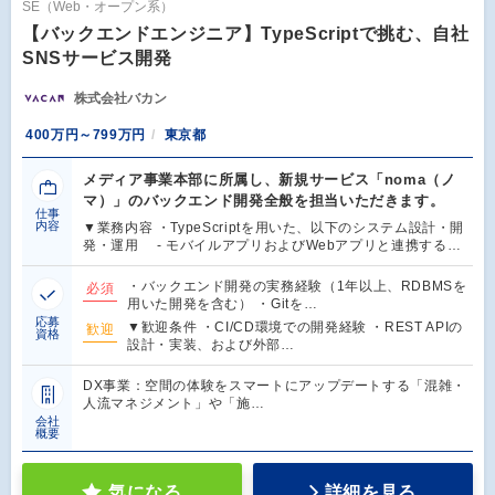
SE（Web・オープン系）
【バックエンドエンジニア】TypeScriptで挑む、自社
SNSサービス開発
株式会社バカン
400万円～799万円
東京都
メディア事業本部に所属し、新規サービス「noma（ノ
マ）」のバックエンド開発全般を担当いただきます。
仕事
内容
▼業務内容 ・TypeScriptを用いた、以下のシステム設計・開
発・運用 - モバイルアプリおよびWebアプリと連携する…
・バックエンド開発の実務経験（1年以上、RDBMSを
必須
用いた開発を含む） ・Gitを…
応募
▼歓迎条件 ・CI/CD環境での開発経験 ・REST APIの
歓迎
資格
設計・実装、および外部…
DX事業：空間の体験をスマートにアップデートする「混雑・
人流マネジメント」や「施…
会社
概要
気になる
詳細を見る