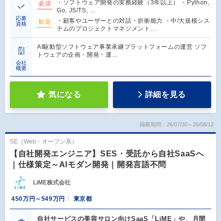
・ソフトウェア開発の実務経験（3年以上） ・Python,
必須
Go, JS/TS, …
応募
・顧客やユーザーとの対話・折衝能力 ・中/大規模シス
歓迎
資格
テムのプロジェクトマネジメント…
AI駆動型ソフトウェア事業承継プラットフォームの運営 ソフ
トウェアの企画・開発・運…
会社
概要
気になる
詳細を見る
掲載期間：26/07/30～26/08/12
SE（Web・オープン系）
【自社開発エンジニア】SES・受託から自社SaaSへ
｜仕様策定～AIモダン開発｜開発言語不問
LiME株式会社
450万円～549万円
東京都
自社サービスの美容サロン向けSaaS「LiME」や、月間