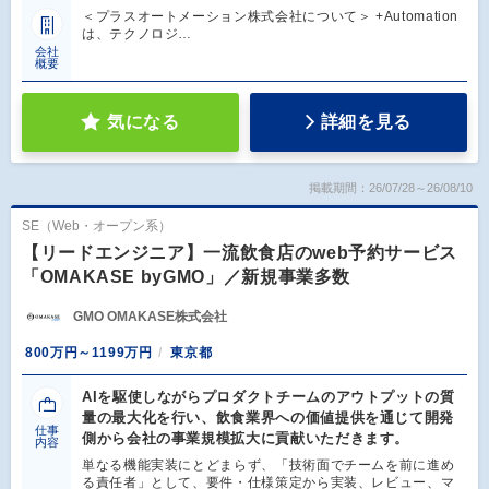
＜プラスオートメーション株式会社について＞ +Automation
は、テクノロジ…
会社
概要
気になる
詳細を見る
掲載期間：26/07/28～26/08/10
SE（Web・オープン系）
【リードエンジニア】一流飲食店のweb予約サービス
「OMAKASE byGMO」／新規事業多数
GMO OMAKASE株式会社
800万円～1199万円
東京都
AIを駆使しながらプロダクトチームのアウトプットの質
量の最大化を行い、飲食業界への価値提供を通じて開発
仕事
側から会社の事業規模拡大に貢献いただきます。
内容
単なる機能実装にとどまらず、「技術面でチームを前に進め
る責任者」として、要件・仕様策定から実装、レビュー、マ