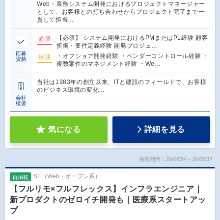
Web・業務システム開発におけるプロジェクトマネージャー
として、お客様との打ち合わせからプロジェクト完了まで一
貫して担当…
【必須】 システム開発におけるPMまたはPL経験 顧客
必須
折衝・要件定義経験 開発プロジェ…
応募
・オフショア開発経験 ・ベンダーコントロール経験 ・
歓迎
資格
複数案件のマネジメント経験 ・We…
当社は1983年の創立以来、ITと建設のフィールドで、お客様
のビジネス環境の変化…
会社
概要
気になる
詳細を見る
掲載期間：26/08/04～26/08/17
SE（Web・オープン系）
再掲載
【フルリモ×フルフレックス】インフラエンジニア｜
新プロダクトのゼロイチ開発も｜医療系スタートアッ
プ