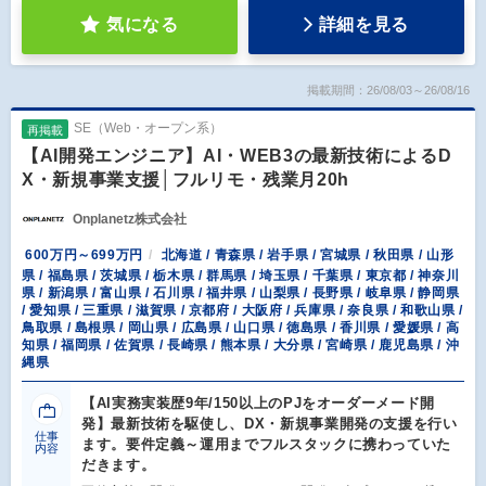
気になる
詳細を見る
掲載期間：26/08/03～26/08/16
SE（Web・オープン系）
再掲載
【AI開発エンジニア】AI・WEB3の最新技術によるD
X・新規事業支援│フルリモ・残業月20h
Onplanetz株式会社
600万円～699万円
北海道 / 青森県 / 岩手県 / 宮城県 / 秋田県 / 山形
県 / 福島県 / 茨城県 / 栃木県 / 群馬県 / 埼玉県 / 千葉県 / 東京都 / 神奈川
県 / 新潟県 / 富山県 / 石川県 / 福井県 / 山梨県 / 長野県 / 岐阜県 / 静岡県
/ 愛知県 / 三重県 / 滋賀県 / 京都府 / 大阪府 / 兵庫県 / 奈良県 / 和歌山県 /
鳥取県 / 島根県 / 岡山県 / 広島県 / 山口県 / 徳島県 / 香川県 / 愛媛県 / 高
知県 / 福岡県 / 佐賀県 / 長崎県 / 熊本県 / 大分県 / 宮崎県 / 鹿児島県 / 沖
縄県
【AI実務実装歴9年/150以上のPJをオーダーメード開
発】最新技術を駆使し、DX・新規事業開発の支援を行い
仕事
ます。要件定義～運用までフルスタックに携わっていた
内容
だきます。