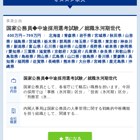
事業企画
国家公務員◆中途採用選考試験／就職氷河期世代
400万円～799万円
北海道 / 青森県 / 岩手県 / 宮城県 / 秋田県 / 山形
県 / 福島県 / 茨城県 / 栃木県 / 群馬県 / 埼玉県 / 千葉県 / 東京都 / 神奈川
県 / 新潟県 / 富山県 / 石川県 / 福井県 / 山梨県 / 長野県 / 岐阜県 / 静岡県
/ 愛知県 / 三重県 / 滋賀県 / 京都府 / 大阪府 / 兵庫県 / 奈良県 / 和歌山県 /
鳥取県 / 島根県 / 岡山県 / 広島県 / 山口県 / 徳島県 / 香川県 / 愛媛県 / 高
知県 / 福岡県 / 佐賀県 / 長崎県 / 熊本県 / 大分県 / 宮崎県 / 鹿児島県 / 沖
縄県
国家公務員◆中途採用選考試験／就職氷河期世代
国家公務員として、各省庁にて幅広い職務を担います。今回
仕事
内容
の採用では「事務（氷河期）区分」「技術（氷河期）区分」
「刑務官（氷…
内閣⼈事局は国家公務員の⼈事管理に関する戦略的中枢機能
を担う組織として、関連する…
会社
概要
気になる