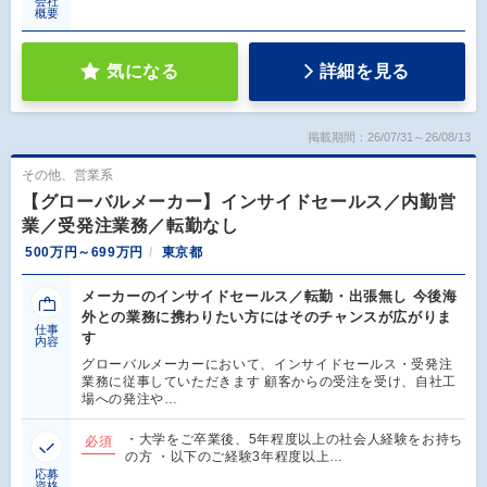
会社
概要
気になる
詳細を見る
掲載期間：26/07/31～26/08/13
その他、営業系
【グローバルメーカー】インサイドセールス／内勤営
業／受発注業務／転勤なし
500万円～699万円
東京都
メーカーのインサイドセールス／転勤・出張無し 今後海
外との業務に携わりたい方にはそのチャンスが広がりま
仕事
す
内容
グローバルメーカーにおいて、インサイドセールス・受発注
業務に従事していただきます 顧客からの受注を受け、自社工
場への発注や…
・大学をご卒業後、5年程度以上の社会人経験をお持ち
必須
の方 ・以下のご経験3年程度以上…
応募
資格