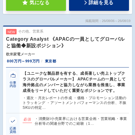
気になる
詳細を見る
掲載期間：26/08/06～26/08/19
その他、営業系
NEW
Category Analyst 《APACの一員としてグローバル
と協働◆新設ポジション》
欧米家電メーカー
800万円～999万円
東京都
【ユニークな製品群を有する、成長著しい売上トップク
ラスのグローバルメーカー】 APACチームの一員として
仕事
海外拠点のメンバーと協力しながら業務を推進し、事業
内容
成長をリードしていただく重要なポジションです。
・週次・月次レポートの作成 ・価格・プロモーション活動の
トラッキング ・アソートメントパフォーマンスの分析、不振
SKUの特定…
・消費財/小売業界における営業企画・営業戦略・事業
必須
分析等の関連分野でのご経験（1…
応募
資格