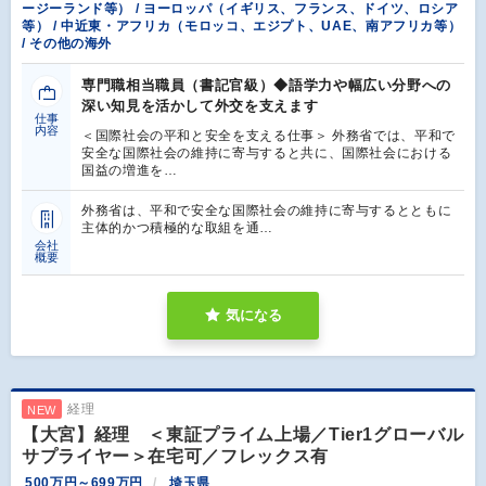
ージーランド等） / ヨーロッパ（イギリス、フランス、ドイツ、ロシア
等） / 中近東・アフリカ（モロッコ、エジプト、UAE、南アフリカ等）
/ その他の海外
専門職相当職員（書記官級）◆語学力や幅広い分野への
深い知見を活かして外交を支えます
仕事
内容
＜国際社会の平和と安全を支える仕事＞ 外務省では、平和で
安全な国際社会の維持に寄与すると共に、国際社会における
国益の増進を…
外務省は、平和で安全な国際社会の維持に寄与するとともに
主体的かつ積極的な取組を通…
会社
概要
気になる
経理
NEW
【大宮】経理 ＜東証プライム上場／Tier1グローバル
サプライヤー＞在宅可／フレックス有
500万円～699万円
埼玉県