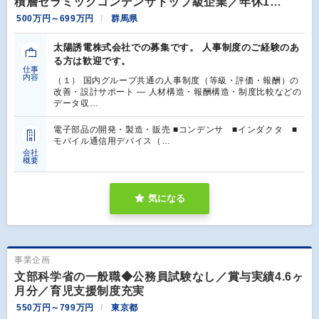
積層セラミックコンデンサトップ級企業／年休1…
500万円～699万円
群馬県
太陽誘電株式会社での募集です。 人事制度のご経験のあ
る方は歓迎です。
仕事
内容
（１） 国内グループ共通の人事制度（等級・評価・報酬）の
改善・設計サポート ― 人材構造・報酬構造・制度比較などの
データ収…
電子部品の開発・製造・販売 ■コンデンサ ■インダクタ ■
モバイル通信用デバイス（…
会社
概要
気になる
事業企画
文部科学省の一般職◆公務員試験なし／賞与実績4.6ヶ
月分／育児支援制度充実
550万円～799万円
東京都