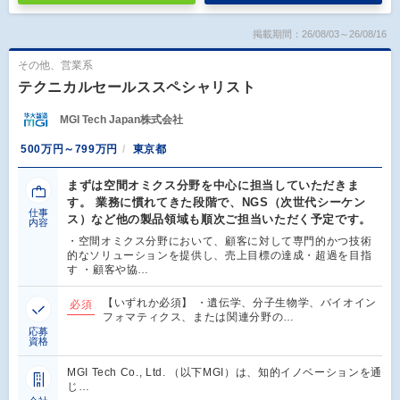
掲載期間：26/08/03～26/08/16
その他、営業系
テクニカルセールススペシャリスト
MGI Tech Japan株式会社
500万円～799万円
東京都
まずは空間オミクス分野を中心に担当していただきま
す。 業務に慣れてきた段階で、NGS（次世代シーケン
仕事
ス）など他の製品領域も順次ご担当いただく予定です。
内容
・空間オミクス分野において、顧客に対して専門的かつ技術
的なソリューションを提供し、売上目標の達成・超過を目指
す ・顧客や協…
【いずれか必須】 ・遺伝学、分子生物学、バイオイン
必須
フォマティクス、または関連分野の…
応募
資格
MGI Tech Co., Ltd. （以下MGI）は、知的イノベーションを通
じ…