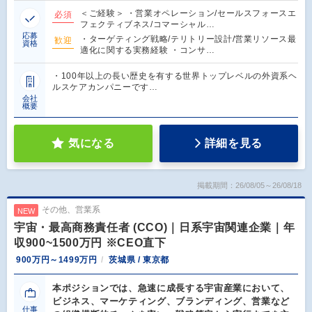
＜ご経験＞ ・営業オペレーション/セールスフォースエ
必須
フェクティブネス/コマーシャル…
応募
・ターゲティング戦略/テリトリー設計/営業リソース最
歓迎
資格
適化に関する実務経験 ・コンサ…
・100年以上の長い歴史を有する世界トップレベルの外資系ヘ
ルスケアカンパニーです…
会社
概要
気になる
詳細を見る
掲載期間：26/08/05～26/08/18
その他、営業系
NEW
宇宙・最高商務責任者 (CCO)｜日系宇宙関連企業｜年
収900~1500万円 ※CEO直下
900万円～1499万円
茨城県 / 東京都
本ポジションでは、急速に成長する宇宙産業において、
ビジネス、マーケティング、ブランディング、営業など
仕事