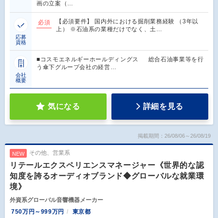
画の立案（…
【必須要件】 国内外における掘削業務経験 （3年以
必須
上） ※石油系の業種だけでなく、土…
応募
資格
■コスモエネルギーホールディングス 総合石油事業等を行
う傘下グループ会社の経営…
会社
概要
気になる
詳細を見る
掲載期間：26/08/06～26/08/19
その他、営業系
NEW
リテールエクスペリエンスマネージャー《世界的な認
知度を誇るオーディオブランド◆グローバルな就業環
境》
外資系グローバル音響機器メーカー
750万円～999万円
東京都