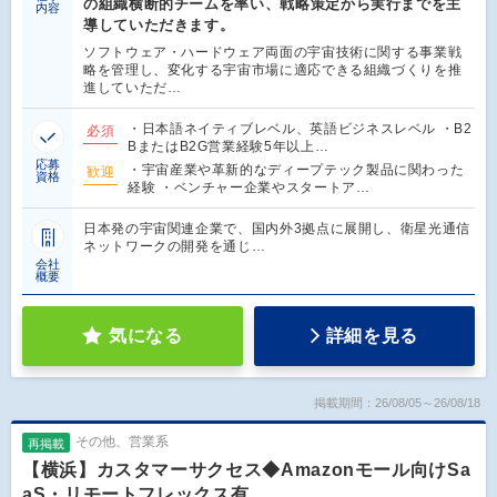
の組織横断的チームを率い、戦略策定から実行までを主
内容
導していただきます。
ソフトウェア・ハードウェア両面の宇宙技術に関する事業戦
略を管理し、変化する宇宙市場に適応できる組織づくりを推
進していただ…
・日本語ネイティブレベル、英語ビジネスレベル ・B2
必須
BまたはB2G営業経験5年以上…
応募
・宇宙産業や革新的なディープテック製品に関わった
歓迎
資格
経験 ・ベンチャー企業やスタートア…
日本発の宇宙関連企業で、国内外3拠点に展開し、衛星光通信
ネットワークの開発を通じ…
会社
概要
気になる
詳細を見る
掲載期間：26/08/05～26/08/18
その他、営業系
再掲載
【横浜】カスタマーサクセス◆Amazonモール向けSa
aS・リモートフレックス有