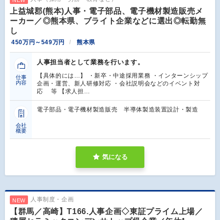
上益城郡(熊本)人事・電子部品、電子機材製造販売メ
ーカー／◎熊本県、ブライト企業などに選出◎転勤無
し
450万円～549万円
熊本県
人事担当者として業務を行います。
【具体的には…】 ・新卒・中途採用業務 ・インターンシップ
仕事
内容
企画・運営、新人研修対応 ・会社説明会などのイベント対
応 等 【求人担…
電子部品・電子機材製造販売 半導体製造装置設計・製造
会社
概要
気になる
人事制度・企画
NEW
【群馬／高崎】T166.人事企画◇東証プライム上場／