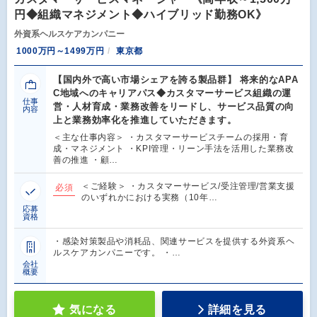
円◆組織マネジメント◆ハイブリッド勤務OK》
外資系ヘルスケアカンパニー
1000万円～1499万円
東京都
【国内外で高い市場シェアを誇る製品群】 将来的なAPA
C地域へのキャリアパス◆カスタマーサービス組織の運
仕事
営・人材育成・業務改善をリードし、サービス品質の向
内容
上と業務効率化を推進していただきます。
＜主な仕事内容＞ ・カスタマーサービスチームの採用・育
成・マネジメント ・KPI管理・リーン手法を活用した業務改
善の推進 ・顧…
＜ご経験＞ ・カスタマーサービス/受注管理/営業支援
必須
のいずれかにおける実務（10年…
応募
資格
・感染対策製品や消耗品、関連サービスを提供する外資系ヘ
ルスケアカンパニーです。 ・…
会社
概要
気になる
詳細を見る