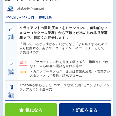
株式会社 Picaro.AI
450万円～649万円
神奈川県
クライアントの満足度向上をミッションに、能動的なフ
ォロー（サクセス業務）から正確さが求められる営業事
仕事
務まで、幅広くお任せします 。
内容
「困っているから助ける」だけでなく「より良くするために
自ら提案する」姿勢で、クライアントのパートナーとして一
歩先回りのフ…
・「サポート」の枠を超えて動ける方：指示待ちでは
必須
なく、自ら顧客へ電話をかける等の…
応募
・カスタマーサクセス、または営業の経験 ・営業アシ
歓迎
資格
スタントとして契約・請求フロー…
Amazonを中心としたEコマース領域におけるコンサルティン
グ、アカウント運用支…
会社
概要
気になる
詳細を見る