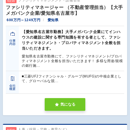
ファシリティマネジメント・設備管理
NEW
ファシリティマネージャー （不動産管理担当）【大手
メガバンク企業/愛知県名古屋市】
600万円～1249万円
愛知県
【愛知県名古屋市勤務】大手メガバンク企業にてインハ
ウスの建設に関する専門知識を有する者として、ファシ
仕事
リティマネジメント・プロパティマネジメント全般を担
内容
当いただきます。
愛知県名古屋市勤務にて、ファシリティマネジメント/プロパ
ティマネジメント全般を担当いただきます！ 多様な用途/規模
の銀行施…
■三菱UFJフィナンシャル・グループ(MUFG)の中核企業とし
て、グローバルな競…
会社
概要
気になる
人事（採用・労務・教育など）
NEW