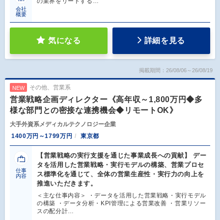
の業界をリードする…
会社
概要
気になる
詳細を見る
掲載期間：26/08/06～26/08/19
その他、営業系
NEW
営業戦略企画ディレクター《高年収～1,800万円◆多
様な部門との密接な連携機会◆リモートOK》
大手外資系メディカルテクノロジー企業
1400万円～1799万円
東京都
【営業戦略の実行支援を通じた事業成長への貢献】 デー
タを活用した営業戦略・実行モデルの構築、営業プロセ
仕事
ス標準化を通じて、全体の営業生産性・実行力の向上を
内容
推進いただきます。
＜主な仕事内容＞ ・データを活用した営業戦略・実行モデル
の構築 ・データ分析・KPI管理による営業改善 ・営業リソー
スの配分計…