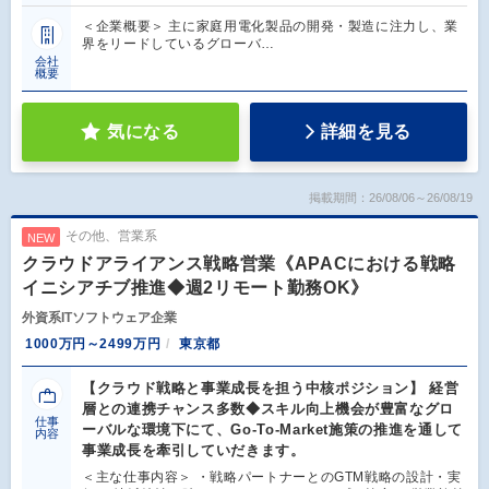
＜企業概要＞ 主に家庭用電化製品の開発・製造に注力し、業
界をリードしているグローバ…
会社
概要
気になる
詳細を見る
掲載期間：26/08/06～26/08/19
その他、営業系
NEW
クラウドアライアンス戦略営業《APACにおける戦略
イニシアチブ推進◆週2リモート勤務OK》
外資系ITソフトウェア企業
1000万円～2499万円
東京都
【クラウド戦略と事業成長を担う中核ポジション】 経営
層との連携チャンス多数◆スキル向上機会が豊富なグロ
仕事
ーバルな環境下にて、Go-To-Market施策の推進を通して
内容
事業成長を牽引していだきます。
＜主な仕事内容＞ ・戦略パートナーとのGTM戦略の設計・実