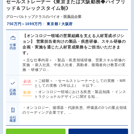
セールストレーナー《東京または大阪勤務◆ハイブリ
ッド＆フレックスタイム制》
グローバルトップクラスのバイオ・医薬品企業
750万円～1099万円
東京都 / 大阪府
【オンコロジー領域の営業組織を支える人材育成ポジシ
ョン】 営業担当者向けの製品・疾患研修、スキル研修の
仕事
企画・実施を通じた人材育成業務をご担当いただきま
内容
す。
＜主な仕事内容＞ ・製品・疾患領域研修、営業スキル研修の
実施 ・新入社員、中途入社者、異動者、復職者向け教育の実
施 ・研修プロ…
＜ご経験＞ ・セールストレーナーとしての実務 ・MR
必須
としての実務（5年以上） ※以下…
応募
・オンコロジー領域における疾患・製品知識 ・インス
歓迎
資格
トラクショナルデザインに関する知…
・オンコロジー、循環器・代謝疾患、呼吸器の3つの重点領域
のリーディング企業です。…
会社
概要