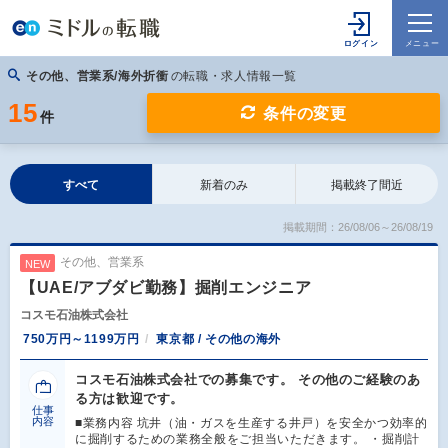
その他、営業系/海外折衝
の転職・求人情報一覧
15
条件の変更
件
すべて
新着のみ
掲載終了間近
掲載期間：26/08/06～26/08/19
その他、営業系
NEW
【UAE/アブダビ勤務】掘削エンジニア
コスモ石油株式会社
750万円～1199万円
東京都 / その他の海外
コスモ石油株式会社での募集です。 その他のご経験のあ
る方は歓迎です。
仕事
内容
■業務内容 坑井（油・ガスを生産する井戸）を安全かつ効率的
に掘削するための業務全般をご担当いただきます。 ・掘削計