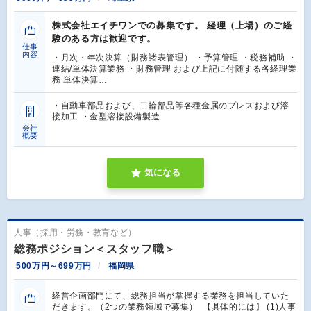
株式会社エイチワンでの募集です。 経理（上場）のご経
験のある方は歓迎です。
仕事
内容
・月次・年次決算（財務諸表管理） ・予算管理 ・税務補助 ・
連結/単体決算業務 ・財務管理 および上記に付随する各経理業
務 単体決算…
・自動車部品および、二輪部品等各種金属のプレスおよび溶
接加工 ・金型溶接設備製造
会社
概要
気になる
人事（採用・労務・教育など）
総務ポジション＜スタッフ職＞
500万円～699万円
福岡県
経営企画部門にて、総務担当が掌握する業務を担当していた
だきます。（2つの業務領域で募集） 【具体的には】 (1)人事