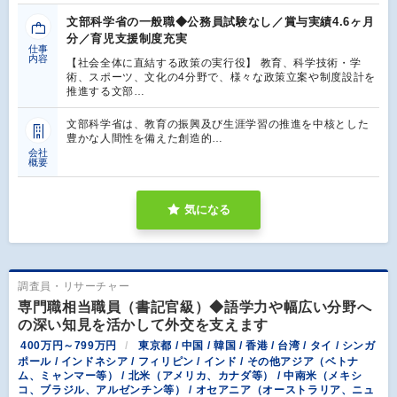
文部科学省の一般職◆公務員試験なし／賞与実績4.6ヶ月
分／育児支援制度充実
仕事
内容
【社会全体に直結する政策の実行役】 教育、科学技術・学
術、スポーツ、文化の4分野で、様々な政策立案や制度設計を
推進する文部…
文部科学省は、教育の振興及び生涯学習の推進を中核とした
豊かな人間性を備えた創造的…
会社
概要
気になる
調査員・リサーチャー
専門職相当職員（書記官級）◆語学力や幅広い分野へ
の深い知見を活かして外交を支えます
400万円～799万円
東京都 / 中国 / 韓国 / 香港 / 台湾 / タイ / シンガ
ポール / インドネシア / フィリピン / インド / その他アジア（ベトナ
ム、ミャンマー等） / 北米（アメリカ、カナダ等） / 中南米（メキシ
コ、ブラジル、アルゼンチン等） / オセアニア（オーストラリア、ニュ