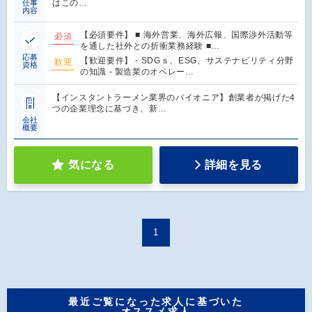
はこの…
仕事
内容
【必須要件】 ■ 海外営業、海外広報、国際渉外活動等
必須
を通した社外との折衝業務経験 ■…
応募
【歓迎要件】 - SDGｓ、ESG、サステナビリティ分野
歓迎
資格
の知識 - 製造業のオペレー…
【インスタントラーメン業界のパイオニア】創業者が掲げた4
つの企業理念に基づき、新…
会社
概要
気になる
詳細を見る
1
最近ご覧になった求人に基づいた
オススメ求人