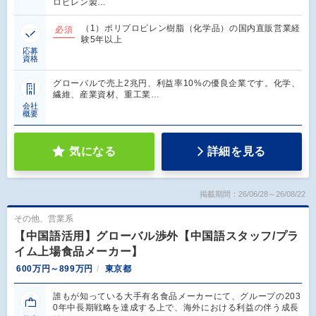
ロピレン製…
（1）ポリプロピレン樹脂（化学品）の国内直販営業経
必須
験5年以上
応募
資格
グローバルで売上2兆円、利益率10%の優良企業です。化学、
繊維、産業資材、重工業…
会社
概要
気になる
詳細を見る
掲載期間：26/06/28～26/08/22
その他、営業系
【中国語活用】グローバル渉外【中国語スタッフ/プラ
イム上場食品メーカー】
600万円～899万円
東京都
誰もが知っている大手有名食品メーカーにて、グループの203
0年中長期戦略を達成する上で、海外における利益の伴う成長