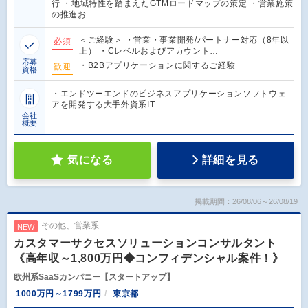
行 ・地域特性を踏まえたGTMロードマップの策定 ・営業施策
の推進お…
＜ご経験＞ ・営業・事業開発/パートナー対応（8年以
必須
上） ・Cレベルおよびアカウント…
応募
・B2Bアプリケーションに関するご経験
歓迎
資格
・エンドツーエンドのビジネスアプリケーションソフトウェ
アを開発する大手外資系IT…
会社
概要
気になる
詳細を見る
掲載期間：26/08/06～26/08/19
その他、営業系
NEW
カスタマーサクセスソリューションコンサルタント
《高年収～1,800万円◆コンフィデンシャル案件！》
欧州系SaaSカンパニー【スタートアップ】
1000万円～1799万円
東京都