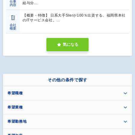
仕事
給与分…
内容
【概要・特徴】 日系大手SIerが100％出資する、福岡県本社
のITサービス会社。…
会社
概要
気になる
その他の条件で探す
希望職種
希望業種
希望勤務地