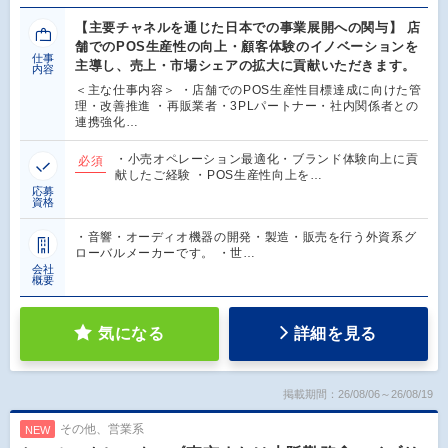
【主要チャネルを通じた日本での事業展開への関与】 店
舗でのPOS生産性の向上・顧客体験のイノベーションを
仕事
主導し、売上・市場シェアの拡大に貢献いただきます。
内容
＜主な仕事内容＞ ・店舗でのPOS生産性目標達成に向けた管
理・改善推進 ・再販業者・3PLパートナー・社内関係者との
連携強化…
・小売オペレーション最適化・ブランド体験向上に貢
必須
献したご経験 ・POS生産性向上を…
応募
資格
・音響・オーディオ機器の開発・製造・販売を行う外資系グ
ローバルメーカーです。 ・世…
会社
概要
気になる
詳細を見る
掲載期間：26/08/06～26/08/19
その他、営業系
NEW