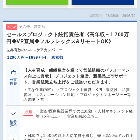
掲載期間：26/08/06～26/08/19
その他、営業系
NEW
セールスプロジェクト統括責任者《高年収～1,700万
円◆VP直属◆フルフレックス&リモートOK》
世界有数のヘルスケアカンパニー
1200万円～1699万円
東京都
【人材育成・組織運営を通じて営業組織のパフォーマン
ス向上に貢献】 プロジェクト運営、新製品上市サポー
仕事
ト、営業組織立ち上げをご担当いただきます。
内容
＜主な仕事内容＞ ・プロジェクト運営、KPI・収益性・品質
管理、エスカレーション対応 ・プロジェクトマネージャー等
の管理 ・営…
・製薬/医療機器業界でのご経験 ・人材マネジメント経
必須
験（5年以上） ・営業組織の立ち…
応募
資格
・日本では1,900名以上の従業員を擁し、売上高10億ドル以上