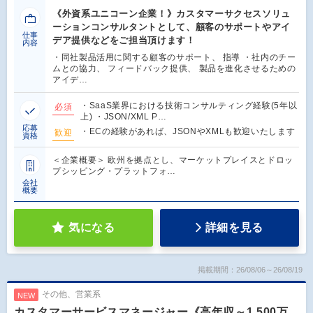
《外資系ユニコーン企業！》カスタマーサクセスソリュ
ーションコンサルタントとして、顧客のサポートやアイ
仕事
デア提供などをご担当頂けます！
内容
・同社製品活用に関する顧客のサポート、 指導 ・社内のチー
ムとの協力、 フィードバック提供、 製品を進化させるための
アイデ…
・SaaS業界における技術コンサルティング経験(5年以
必須
上) ・JSON/XML P…
応募
・ECの経験があれば、JSONやXMLも歓迎いたします
歓迎
資格
＜企業概要＞ 欧州を拠点とし、マーケットプレイスとドロッ
プシッピング・プラットフォ…
会社
概要
気になる
詳細を見る
掲載期間：26/08/06～26/08/19
その他、営業系
NEW
カスタマーサービスマネージャー《高年収～1,500万