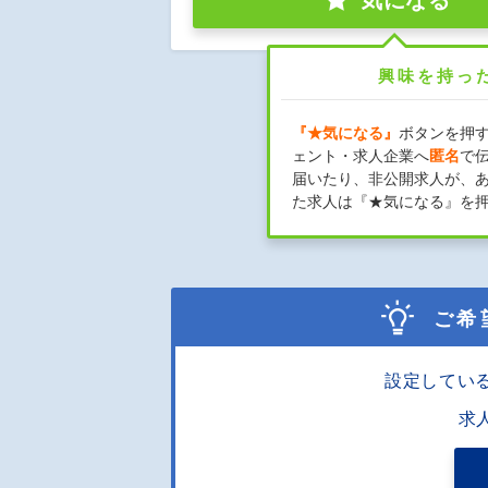
気になる
興味を持っ
『★気になる』
ボタンを押
ェント・求人企業へ
匿名
で
届いたり、非公開求人が、
た求人は『★気になる』を
ご希
設定してい
求