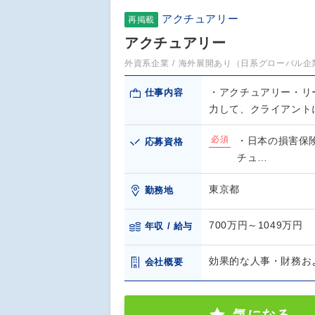
アクチュアリー
再掲載
アクチュアリー
外資系企業
海外展開あり（日系グローバル企
・アクチュアリー・リ
仕事内容
力して、クライアント
必須
・日本の損害保
応募資格
チュ…
東京都
勤務地
700万円～1049万円
年収 / 給与
効果的な人事・財務お
会社概要