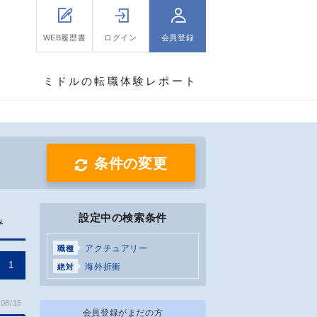
WEB履歴書
ログイン
会員登録
ミドルの転職体験レポート
条件の変更
設定中の検索条件
み
アクチュアリー
職種
1
海外折衝
絶対
08/15
会員登録がまだの方