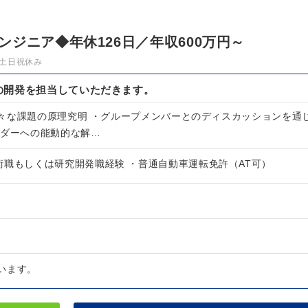
ジニア◆年休126日／年収600万円～
土日祝休み
の開発を担当していただきます。
々な課題の原理究明 ・グループメンバーとのディスカッションを通
ーダーへの能動的な解…
術職もしくは研究開発職経験 ・普通自動車運転免許（AT可）
います。