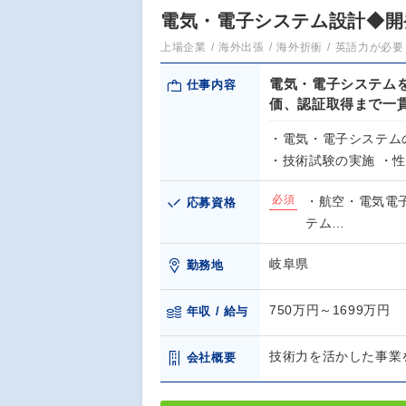
電気・電子システム設計◆開
上場企業
海外出張
海外折衝
英語力が必要
電気・電子システム
仕事内容
価、認証取得まで一
・電気・電子システム
・技術試験の実施 ・
必須
・航空・電気電
応募資格
テム…
岐阜県
勤務地
750万円～1699万円
年収 / 給与
技術力を活かした事業
会社概要