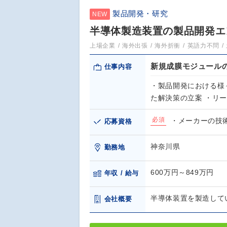
製品開発・研究
NEW
半導体製造装置の製品開発エン
上場企業
海外出張
海外折衝
英語力不問
新規成膜モジュール
仕事内容
・製品開発における様
た解決策の立案 ・リ
必須
・メーカーの技
応募資格
神奈川県
勤務地
600万円～849万円
年収 / 給与
半導体装置を製造して
会社概要