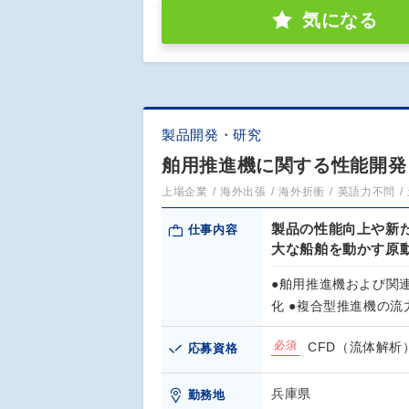
気になる
製品開発・研究
舶用推進機に関する性能開発
上場企業
海外出張
海外折衝
英語力不問
製品の性能向上や新
仕事内容
大な船舶を動かす原
●舶用推進機および関
化 ●複合型推進機の流
必須
CFD（流体解
応募資格
兵庫県
勤務地