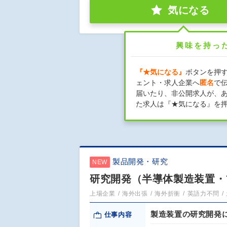
気になる
興味を持っ
『★気になる』
ボタンを押
ェント・求人企業へ
匿名
で
届いたり、非公開求人が、
た求人は『★気になる』を
製品開発・研究
NEW
研究開発（半導体製造装置・プ
上場企業
海外出張
海外折衝
英語力不問
製造装置の研究開発
仕事内容