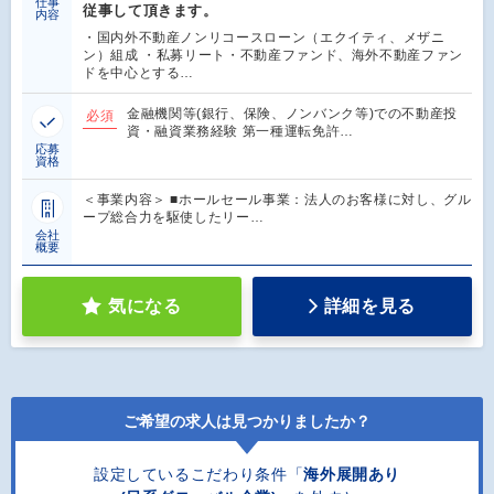
仕事
従事して頂きます。
内容
・国内外不動産ノンリコースローン（エクイティ、メザニ
ン）組成 ・私募リート・不動産ファンド、海外不動産ファン
ドを中心とする…
金融機関等(銀行、保険、ノンバンク等)での不動産投
必須
資・融資業務経験 第一種運転免許…
応募
資格
＜事業内容＞ ■ホールセール事業：法人のお客様に対し、グル
ープ総合力を駆使したリー…
会社
概要
気になる
詳細を見る
ご希望の求人は見つかりましたか？
設定しているこだわり条件「
海外展開あり