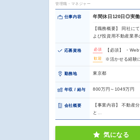
管理職・マネジャー
年間休日120日◎実
仕事内容
【職務概要】 同社に
よび投資用不動産業界
必須
【必須】 ・We
応募資格
歓迎
※活かせる経験
東京都
勤務地
800万円～1049万円
年収 / 給与
【事業内容】 不動産
会社概要
と…
気になる