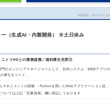
掲載期間：26/07/30～26/
ー（生成AI・内製開発） ※土日休み
】ニトリHDとの業務提携／福利厚生充実◎
進部門のエンジニアマネージャーとして、社内システム・WEBアプリ
織の牽引をリード…
ムマネジメントの経験 ・Pythonを用いたWebアプリケーション設…
については上記「応募資格」欄に併記しております