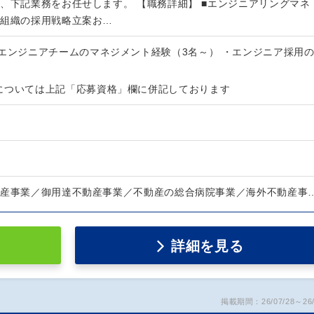
て、下記業務をお任せします。 【職務詳細】 ■エンジニアリングマネ
ア組織の採用戦略立案お…
ンジニアチームのマネジメント経験（3名～） ・エンジニア採用
については上記「応募資格」欄に併記しております
動産事業／御用達不動産事業／不動産の総合病院事業／海外不動産事
詳細を見る
掲載期間：26/07/28～26/