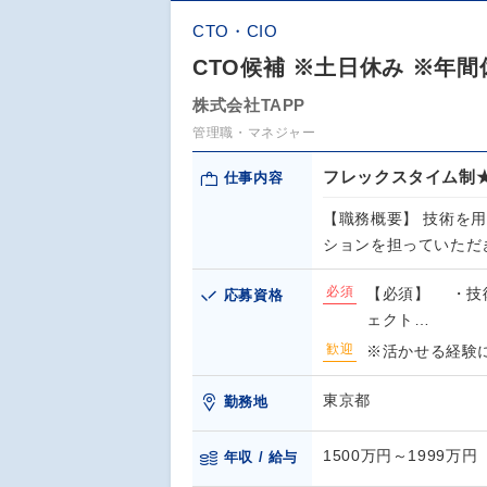
CTO・CIO
CTO候補 ※土日休み ※年間
株式会社TAPP
管理職・マネジャー
フレックスタイム制★
仕事内容
【職務概要】 技術を
ションを担っていただ
必須
【必須】 ・技
応募資格
ェクト…
歓迎
※活かせる経験
東京都
勤務地
1500万円～1999万円
年収 / 給与