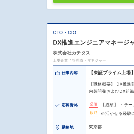
CTO・CIO
DX推進エンジニアマネージャ
株式会社カチタス
上場企業
管理職・マネジャー
【東証プライム上場
仕事内容
【職務概要】 DX推
内製開発およびDX組
必須
【必須】 ・チー
応募資格
歓迎
※活かせる経験
東京都
勤務地