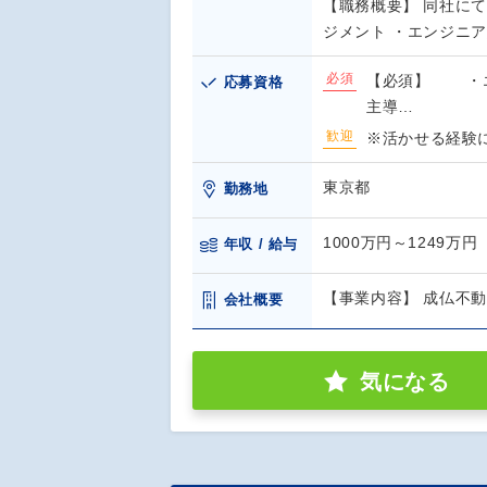
【職務概要】 同社に
ジメント ・エンジニ
必須
【必須】 ・エ
応募資格
主導…
歓迎
※活かせる経験
東京都
勤務地
1000万円～1249万円
年収 / 給与
【事業内容】 成仏不
会社概要
気になる