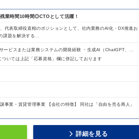
働残業時間10時間◎CTOとして活躍！
て、代表取締役直轄のポジションとして、社内業務のAI化・DX推進お
の課題を解決する…
bサービスまたは業務システムの開発経験 ・生成AI（ChatGPT、…
については上記「応募資格」欄に併記しております
分譲事業・賃貸管理事業 【会社の特徴】 同社は「自由を売る商人」
詳細を見る