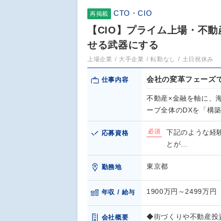
CTO・CIO
再掲載
【CIO】プライム上場・不動
せる武器にする
上場企業
大手企業
転勤なし
土日祝休み
会社の変革フェーズ
仕事内容
不動産×金融を軸に、
ープ全体のDXを「構
必須
下記のような経
応募資格
とが…
東京都
勤務地
1900万円～2499万円
年収 / 給与
◆街づくりや不動産投
会社概要