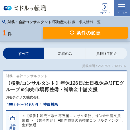
財務・会計コンサルタント/不動産
の転職・求人情報一覧
1
条件の変更
件
すべて
新着のみ
掲載終了間近
掲載期間：26/07/27～26/08/16
財務・会計コンサルタント
【横浜/コンサルタント】年休126日/土日祝休み/JFEグ
ループ※卸売市場再整備・補助金申請支援
JFEテクノス株式会社
400万円～749万円
神奈川県
＜【横浜】卸売市場の再整備コンサル業務、補助金申請支援
業務 ＞ 【業務内容】 ■卸売市場の再整備コンサルティング →
生鮮流通…
仕事
内容