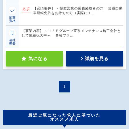
【必須要件】 ・提案営業の業務経験者の方 ・普通自動
必須
車運転免許をお持ちの方（実際に１…
応募
資格
【事業内容】 ～ＪＦＥグループ直系メンテナンス施工会社と
して業績拡大中～ 各種プラ…
会社
概要
気になる
詳細を見る
1
最近ご覧になった求人に基づいた
オススメ求人