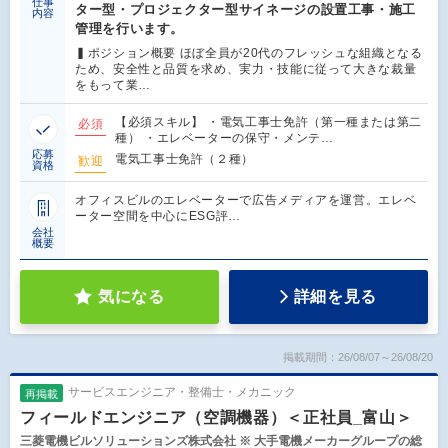
仕事
ター型・プロジェクター型サイネージの設置工事・施工
内容
管理を行います。
▍ポジション概要 ほぼ全員が20代のフレッシュな組織となる
ため、安全性と品質を求め、実力・技能に従って大きな裁量
をもって業…
【必須スキル】 ・電気工事士免許（第一種または第二
必須
種） ・エレベーターの保守・メンテ…
応募
電気工事士免許（２種）
歓迎
資格
オフィスビルのエレベーターで広告メディアを運営。エレベ
ーター空間を中心にESG評…
会社
概要
気になる
詳細を見る
掲載期間：26/08/07～26/08/20
サービスエンジニア・整備士・メカニック
再掲載
フィールドエンジニア（空調機器）＜正社員_富山＞
三菱電機ビルソリューションズ株式会社 ※ 大手電機メーカーグループの総