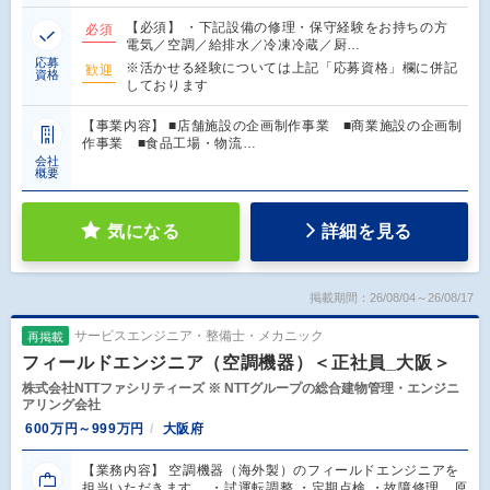
【必須】 ・下記設備の修理・保守経験をお持ちの方
必須
電気／空調／給排水／冷凍冷蔵／厨…
応募
※活かせる経験については上記「応募資格」欄に併記
歓迎
資格
しております
【事業内容】 ■店舗施設の企画制作事業 ■商業施設の企画制
作事業 ■食品工場・物流…
会社
概要
気になる
詳細を見る
掲載期間：26/08/04～26/08/17
サービスエンジニア・整備士・メカニック
再掲載
フィールドエンジニア（空調機器）＜正社員_大阪＞
株式会社NTTファシリティーズ ※ NTTグループの総合建物管理・エンジニ
アリング会社
600万円～999万円
大阪府
【業務内容】 空調機器（海外製）のフィールドエンジニアを
担当いただきます。 ・試運転調整 ・定期点検 ・故障修理、原