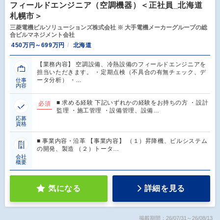
フィールドエンジニア（空調機器）＜正社員_北海道
札幌市＞
三菱電機ビルソリューションズ株式会社 ※ 大手電機メーカーグループの総
合ビルマネジメント会社
450万円～699万円
北海道
【業務内容】 空調設備、冷熱設備のフィールドエンジニアを
担当いただきます。 ・定期点検（不具合の有無チェック、デ
ータ分析） ・…
仕事
内容
■ 求める経験 下記いずれかの経験をお持ちの方 ・設計
必須
監理 ・施工管理 ・設備管理、設備…
応募
資格
■ 事業内容・沿革 【事業内容】 （１）昇降機、ビルシステム
の開発、製造 （２）トータ…
会社
概要
気になる
詳細を見る
掲載期間：26/07/31～26/08/13