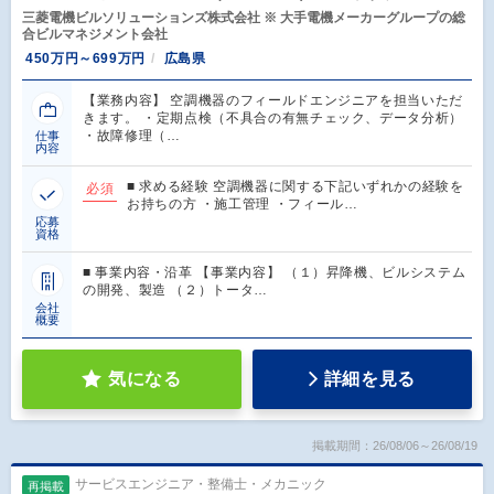
三菱電機ビルソリューションズ株式会社 ※ 大手電機メーカーグループの総
合ビルマネジメント会社
450万円～699万円
広島県
【業務内容】 空調機器のフィールドエンジニアを担当いただ
きます。 ・定期点検（不具合の有無チェック、データ分析）
・故障修理（…
仕事
内容
■ 求める経験 空調機器に関する下記いずれかの経験を
必須
お持ちの方 ・施工管理 ・フィール…
応募
資格
■ 事業内容・沿革 【事業内容】 （１）昇降機、ビルシステム
の開発、製造 （２）トータ…
会社
概要
気になる
詳細を見る
掲載期間：26/08/06～26/08/19
サービスエンジニア・整備士・メカニック
再掲載