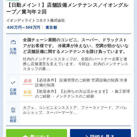
【日勤メイン！】店舗設備メンテナンス／イオングル
ープ／賞与年２回
イオンディライトコネクト株式会社
400万円～599万円
東京都
全国チェーン展開のコンビニ、スーパー、ドラックスト
アがお客様です。 冷蔵庫が冷えない、空調が効かないな
仕事
ど店舗設備に関するメンテナンスを請け負っています。
内容
社内のメンテナンススタッフが、全国のパートナー企業と連
携し店舗運営を支えています。 今回は、社内のメンテナンス
スタッフの募…
【必須条件】 設備管理のご経験 空調設備の知識 冷凍
必須
設備の知識
応募
【歓迎条件】 【お持ちの方は活かせます】 ・施工管理
歓迎
資格
のご経験 ・メンテナンスのご経験
カフェ、コンビニエンスストア、ファーストフード、アパレ
ルショップ、スーパーマーケ…
会社
概要