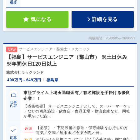
概要
気になる
詳細を見る
掲載期間：26/08/05～26/08/27
サービスエンジニア・整備士・メカニック
NEW
【福島】サービスエンジニア（郡山市） ※土日休み
※年間休日120日以上
株式会社ラックランド
400万円～649万円
福島県
東証プライム上場★退職金有／有名施設を手掛ける優良
企業！！
仕事
内容
【職務概要】 サービスエンジニアとして、スーパーマーケッ
トなどの商業施設・飲食店・食品工場・物流倉庫など、同社
が手がけた施…
【必須】 ・下記設備の修理・保守経験をお持ちの方
必須
電気／空調／給排水／冷凍冷蔵／厨…
応募
※活かせる経験については上記「応募資格」欄に併記
歓迎