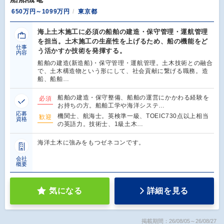
650万円～1099万円
東京都
海上土木施工に必須の船舶の建造・保守管理・運航管理
を担当。土木施工の生産性を上げるため、船の機能をど
仕事
う活かすか技術を発揮する。
内容
船舶の建造(新造船)・保守管理・運航管理。土木技術との融合
で、土木構造物という形にして、社会貢献に繋げる職務。造
船、船舶…
船舶の建造・保守整備、船舶の運営にかかわる経験を
必須
お持ちの方。船舶工学や海洋システ…
応募
機関士、航海士。英検準一級、TOEIC730点以上相当
歓迎
資格
の英語力。技術士、1級土木…
海洋土木に強みをもつゼネコンです。
会社
概要
気になる
詳細を見る
掲載期間：26/08/05～26/08/27