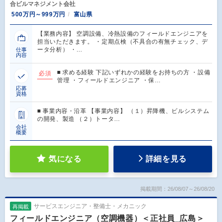
合ビルマネジメント会社
500万円～999万円
富山県
【業務内容】 空調設備、冷熱設備のフィールドエンジニアを
担当いただきます。 ・定期点検（不具合の有無チェック、デ
ータ分析） ・…
仕事
内容
■ 求める経験 下記いずれかの経験をお持ちの方 ・設備
必須
管理 ・フィールドエンジニア ・保…
応募
資格
■ 事業内容・沿革 【事業内容】 （１）昇降機、ビルシステム
の開発、製造 （２）トータ…
会社
概要
気になる
詳細を見る
掲載期間：26/08/07～26/08/20
サービスエンジニア・整備士・メカニック
再掲載
フィールドエンジニア（空調機器）＜正社員_広島＞