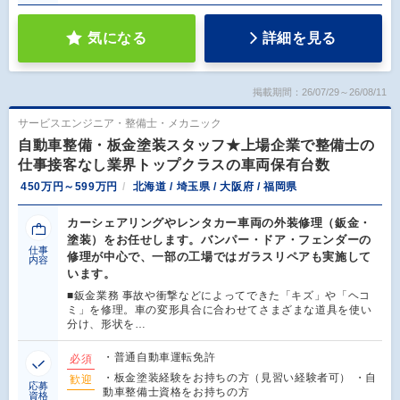
気になる
詳細を見る
掲載期間：26/07/29～26/08/11
サービスエンジニア・整備士・メカニック
自動車整備・板金塗装スタッフ★上場企業で整備士の
仕事接客なし業界トップクラスの車両保有台数
450万円～599万円
北海道 / 埼玉県 / 大阪府 / 福岡県
カーシェアリングやレンタカー車両の外装修理（鈑金・
塗装）をお任せします。バンパー・ドア・フェンダーの
仕事
修理が中心で、一部の工場ではガラスリペアも実施して
内容
います。
■鈑金業務 事故や衝撃などによってできた「キズ」や「ヘコ
ミ」を修理。車の変形具合に合わせてさまざまな道具を使い
分け、形状を…
・普通自動車運転免許
必須
・板金塗装経験をお持ちの方（見習い経験者可） ・自
歓迎
応募
動車整備士資格をお持ちの方
資格