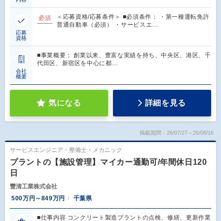
＜応募資格/応募条件＞ ■必須条件： ・第一種運転免許
必須
普通自動車（必須） ・サービスエ…
応募
資格
■事業概要： 創業以来、豊富な実績を持ち、中央区、港区、千
代田区、新宿区を中心に都…
会社
概要
気になる
詳細を見る
掲載期間：26/07/27～26/08/16
サービスエンジニア・整備士・メカニック
プラントの【施設管理】マイカー通勤可/年間休日120
日
豐清工業株式会社
500万円～849万円
千葉県
■仕事内容 コンクリート製造プラントの点検、修繕、更新作業