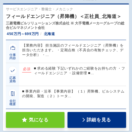
サービスエンジニア・整備士・メカニック
フィールドエンジニア（昇降機）＜正社員_北海道＞
三菱電機ビルソリューションズ株式会社 ※ 大手電機メーカーグループの総
合ビルマネジメント会社
450万円～699万円
北海道
【業務内容】 担当施設のフィールドエンジニア（昇降機）を
担当いただきます。 ・定期点検（不具合の有無チェック、デ
ータ分析） ・…
仕事
内容
■ 求める経験 下記いずれかのご経験をお持ちの方 ・フ
必須
ィールドエンジニア ・設備管理 ■…
応募
資格
■ 事業内容・沿革 【事業内容】 （１）昇降機、ビルシステム
の開発、製造 （２）トータ…
会社
概要
気になる
詳細を見る