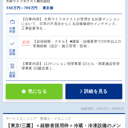
大和ライフネクスト株式会社
550万円～799万円
東京都
【仕事内容】 大和ライフネクストが管理する分譲マンション
において、日常の不具合からくる設備修繕やメンテナンス、
工事提案等を…
仕事
内容
【必須経験・スキル】 ■建築・設備業界での5年以上の
必須
実務経験（設計・施工管理・技術…
応募
資格
【事業内容】 (1)マンション管理事業 (2)ビル・商業施設等管
理事業 (3)建設業 (…
会社
概要
気になる
詳細を見る
掲載期間：26/07/27～26/08/16
サービスエンジニア・整備士・メカニック
【東京/三鷹】＜経験者採用枠＞冷蔵・冷凍設備のメン