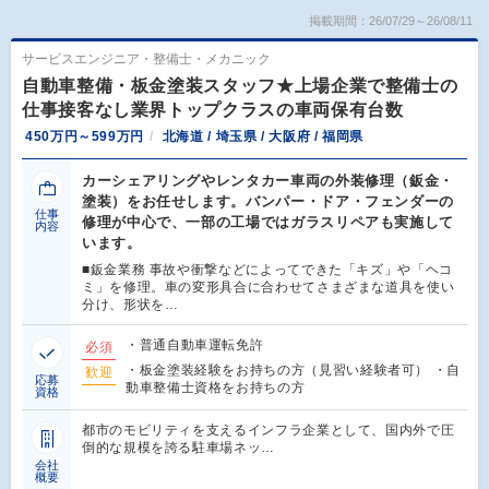
掲載期間：26/07/29～26/08/11
サービスエンジニア・整備士・メカニック
自動車整備・板金塗装スタッフ★上場企業で整備士の
仕事接客なし業界トップクラスの車両保有台数
450万円～599万円
北海道 / 埼玉県 / 大阪府 / 福岡県
カーシェアリングやレンタカー車両の外装修理（鈑金・
塗装）をお任せします。バンパー・ドア・フェンダーの
仕事
修理が中心で、一部の工場ではガラスリペアも実施して
内容
います。
■鈑金業務 事故や衝撃などによってできた「キズ」や「ヘコ
ミ」を修理。車の変形具合に合わせてさまざまな道具を使い
分け、形状を…
・普通自動車運転免許
必須
・板金塗装経験をお持ちの方（見習い経験者可） ・自
歓迎
応募
動車整備士資格をお持ちの方
資格
都市のモビリティを支えるインフラ企業として、国内外で圧
倒的な規模を誇る駐車場ネッ…
会社
概要