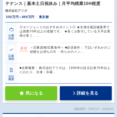
テナンス｜基本土日祝休み｜月平均残業10H程度
株式会社アリガ
550万円～899万円
東京都
◎エージェントのおすすめポイント◎ ★冷凍冷蔵設備業界で
は創業70年以上の老舗です。 ★長くお取引している大手企業
様が多く、…
仕事
内容
＜応募資格/応募条件＞ ■必須条件： 下記いずれかのご
必須
経験をお持ちの方 ・何らかのメン…
応募
資格
■企業概要： 株式会社アリガは、1956年の設立以来70年以上
にわたり、冷凍・冷蔵…
会社
概要
気になる
詳細を見る
掲載期間：26/07/27～26/08/16