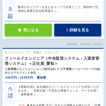
都市のモビリティを支えるインフラ企業として、国内外で圧
倒的な規模を誇る駐車場ネッ…
会社
概要
気になる
詳細を見る
掲載期間：26/07/28～26/08/10
サービスエンジニア・整備士・メカニック
フィールドエンジニア（中央監視システム・入退室管
理システム）＜正社員_愛知＞
三菱電機ビルソリューションズ株式会社 ※ 大手電機メーカーグループの総
合ビルマネジメント会社
550万円～1049万円
愛知県
【業務内容】 担当施設のフィールドエンジニアを担当いただ
きます。 ・定期点検（不具合の有無チェック、データ分析）
・故障修理（…
仕事
内容
■ 求める経験 下記いずれかの経験をお持ちの方 ・設備
必須