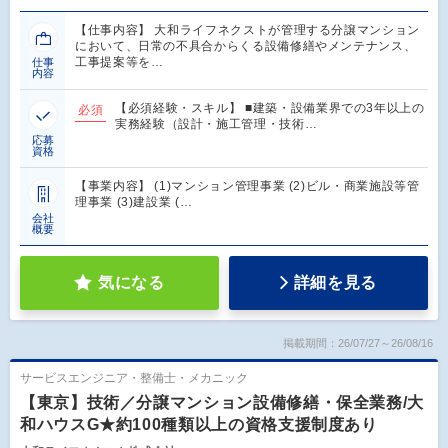
【仕事内容】 大和ライフネクストが管理する分譲マンション
において、日常の不具合からくる設備修繕やメンテナンス、
工事提案等を…
仕事
内容
【必須経験・スキル】 ■建築・設備業界での3年以上の
必須
実務経験（設計・施工管理・技術…
応募
資格
【事業内容】 (1)マンション管理事業 (2)ビル・商業施設等管
理事業 (3)建設業 (…
会社
概要
気になる
詳細を見る
掲載期間：26/07/27～26/08/16
サービスエンジニア・整備士・メカニック
【東京】技術／分譲マンション設備修繕・保全業務/大
和ハウスG★約100種類以上の資格支援制度あり