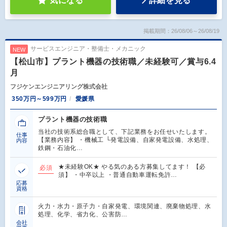
気になる
詳細を見る
掲載期間：26/08/06～26/08/19
サービスエンジニア・整備士・メカニック
NEW
【松山市】プラント機器の技術職／未経験可／賞与6.4
月
フジケンエンジニアリング株式会社
350万円～599万円
愛媛県
プラント機器の技術職
当社の技術系総合職として、下記業務をお任せいたします。
仕事
【業務内容】 ・機械工 └発電設備、自家発電設備、水処理、
内容
鉄鋼・石油化…
★未経験OK★ やる気のある方募集してます！ 【必
必須
須】 ・中卒以上 ・普通自動車運転免許…
応募
資格
火力・水力・原子力・自家発電、環境関連、廃棄物処理、水
処理、化学、省力化、公害防…
会社