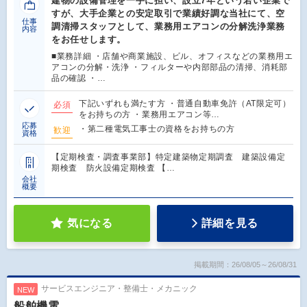
建物の設備管理を一手に担い、設立7年という若い企業で
すが、大手企業との安定取引で業績好調な当社にて、空
仕事
調清掃スタッフとして、業務用エアコンの分解洗浄業務
内容
をお任せします。
■業務詳細 ・店舗や商業施設、ビル、オフィスなどの業務用エ
アコンの分解・洗浄 ・フィルターや内部部品の清掃、消耗部
品の確認 ・…
下記いずれも満たす方 ・普通自動車免許（AT限定可）
必須
をお持ちの方 ・業務用エアコン等…
応募
・第二種電気工事士の資格をお持ちの方
歓迎
資格
【定期検査・調査事業部】特定建築物定期調査 建築設備定
期検査 防火設備定期検査 【…
会社
概要
気になる
詳細を見る
掲載期間：26/08/05～26/08/31
サービスエンジニア・整備士・メカニック
NEW
船舶機電