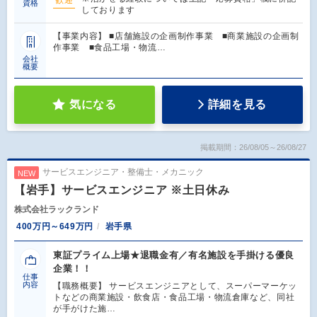
資格
しております
【事業内容】 ■店舗施設の企画制作事業 ■商業施設の企画制
作事業 ■食品工場・物流…
会社
概要
気になる
詳細を見る
掲載期間：26/08/05～26/08/27
サービスエンジニア・整備士・メカニック
NEW
【岩手】サービスエンジニア ※土日休み
株式会社ラックランド
400万円～649万円
岩手県
東証プライム上場★退職金有／有名施設を手掛ける優良
企業！！
仕事
内容
【職務概要】 サービスエンジニアとして、スーパーマーケッ
トなどの商業施設・飲食店・食品工場・物流倉庫など、同社
が手がけた施…