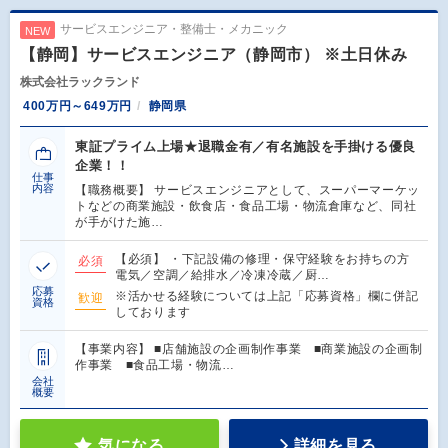
サービスエンジニア・整備士・メカニック
NEW
【静岡】サービスエンジニア（静岡市） ※土日休み
株式会社ラックランド
400万円～649万円
静岡県
東証プライム上場★退職金有／有名施設を手掛ける優良
企業！！
仕事
内容
【職務概要】 サービスエンジニアとして、スーパーマーケッ
トなどの商業施設・飲食店・食品工場・物流倉庫など、同社
が手がけた施…
【必須】 ・下記設備の修理・保守経験をお持ちの方
必須
電気／空調／給排水／冷凍冷蔵／厨…
応募
※活かせる経験については上記「応募資格」欄に併記
歓迎
資格
しております
【事業内容】 ■店舗施設の企画制作事業 ■商業施設の企画制
作事業 ■食品工場・物流…
会社
概要
気になる
詳細を見る