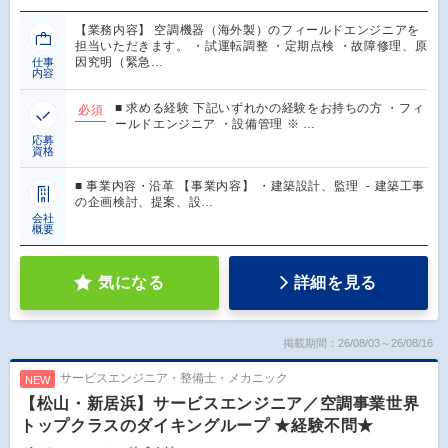
【業務内容】 空調機器（海外製）のフィールドエンジニアを
担当いただきます。 ・試運転調整 ・定期点検 ・故障修理、原
因究明（緊急…
仕事
内容
■ 求める経験 下記いずれかの経験をお持ちの方 ・フィ
必須
ールドエンジニア ・設備管理 ※ …
応募
資格
■ 事業内容・沿革 【事業内容】 ・建築設計、監理 - 建築工事
の企画検討、提案、設…
会社
概要
気になる
詳細を見る
掲載期間：26/08/03～26/08/16
サービスエンジニア・整備士・メカニック
NEW
【松山・新居浜】サービスエンジニア／空調事業世界
トップクラスのダイキングループ ★経験不問★