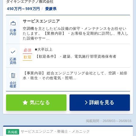
ダイキンエアテクノ株式会社
450万円～599万円
愛媛県
サービスエンジニア
空調機を主としたビル設備の保守・メンテナンスをお任せい
仕事
たします。 【業務内容】 ・お客様を定期的に訪問し、導入し
内容
た設備やサー…
■大卒以上
必須
【歓迎条件】 ・建築、電気施行管理資格保有者
歓迎
応募
資格
【事業内容】 総合エンジニアリング会社として、空調・給排
水・衛生・その他電気・照明…
会社
概要
気になる
詳細を見る
掲載期間：26/08/03～26/08/16
サービスエンジニア・整備士・メカニック
再掲載