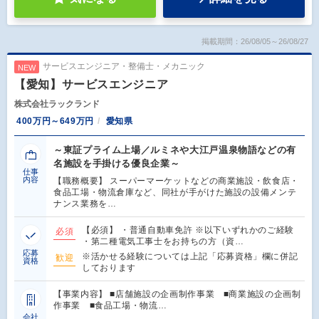
掲載期間：26/08/05～26/08/27
サービスエンジニア・整備士・メカニック
NEW
【愛知】サービスエンジニア
株式会社ラックランド
400万円～649万円
愛知県
～東証プライム上場／ルミネや大江戸温泉物語などの有
名施設を手掛ける優良企業～
仕事
内容
【職務概要】 スーパーマーケットなどの商業施設・飲食店・
食品工場・物流倉庫など、同社が手がけた施設の設備メンテ
ナンス業務を…
【必須】 ・普通自動車免許 ※以下いずれかのご経験
必須
・第二種電気工事士をお持ちの方（資…
応募
※活かせる経験については上記「応募資格」欄に併記
歓迎
資格
しております
【事業内容】 ■店舗施設の企画制作事業 ■商業施設の企画制
作事業 ■食品工場・物流…
会社