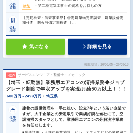
応募
・第二種電気工事士の資格をお持ちの方
歓迎
資格
【定期検査・調査事業部】特定建築物定期調査 建築設備定
期検査 防火設備定期検査 【…
会社
概要
気になる
詳細を見る
掲載期間：26/08/05～26/08/18
サービスエンジニア・整備士・メカニック
NEW
【埼玉・転勤無】業務用エアコンの清掃業務◆ジョブ
グレード制度で年収アップを実現/月給50万以上！！！
600万円～2499万円
埼玉県
建物の設備管理を一手に担い、設立7年という若い企業で
すが、大手企業との安定取引で業績好調な当社にて、空
仕事
調清掃スタッフとして、業務用エアコンの分解洗浄業務
内容
をお任せします。
■業務詳細 ・店舗や商業施設、ビル、オフィスなどの業務用エ