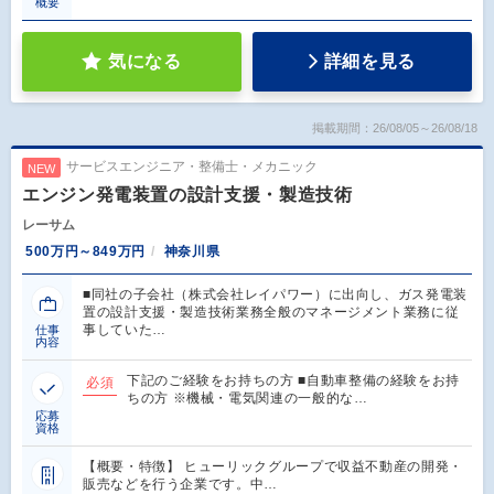
概要
気になる
詳細を見る
掲載期間：26/08/05～26/08/18
サービスエンジニア・整備士・メカニック
NEW
エンジン発電装置の設計支援・製造技術
レーサム
500万円～849万円
神奈川県
■同社の子会社（株式会社レイパワー）に出向し、ガス発電装
置の設計支援・製造技術業務全般のマネージメント業務に従
事していた…
仕事
内容
下記のご経験をお持ちの方 ■自動車整備の経験をお持
必須
ちの方 ※機械・電気関連の一般的な…
応募
資格
【概要・特徴】 ヒューリックグループで収益不動産の開発・
販売などを行う企業です。中…