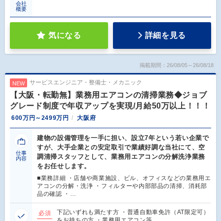
会社
概要
気になる
詳細を見る
掲載期間：26/08/05～26/08/18
サービスエンジニア・整備士・メカニック
NEW
【大阪・転勤無】業務用エアコンの清掃業務◆ジョブ
グレード制度で年収アップを実現/月給50万以上！！！
600万円～2499万円
大阪府
建物の設備管理を一手に担い、設立7年という若い企業で
すが、大手企業との安定取引で業績好調な当社にて、空
仕事
調清掃スタッフとして、業務用エアコンの分解洗浄業務
内容
をお任せします。
■業務詳細 ・店舗や商業施設、ビル、オフィスなどの業務用エ
アコンの分解・洗浄 ・フィルターや内部部品の清掃、消耗部
品の確認 ・…
下記いずれも満たす方 ・普通自動車免許（AT限定可）
必須
をお持ちの方 ・業務用エアコン等…