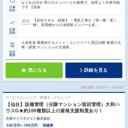
などをお任せ 周りのメンバーとの連携で、効率よく作業可能
です 【具体…
仕事
内容
【必須スキル・経験】 ・電気工事士（第一種・第二
必須
種） 異業種からの未経験メンバーも多…
応募
資格
人材派遣 職業紹介セメント・コンクリート受託試験 橋梁の点
検・調査 マンションの大規模…
会社
概要
気になる
詳細を見る
掲載期間：26/07/27～26/08/16
サービスエンジニア・整備士・メカニック
【仙台】設備管理（分譲マンション巡回管理）大和ハ
ウスG★約100種類以上の資格支援制度あり！
大和ライフネクスト株式会社
550万円～799万円
宮城県