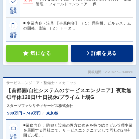
管理 ・フィールドエンジニア ・保…
応募
資格
■ 事業内容・沿革 【事業内容】 （１）昇降機、ビルシステム
の開発、製造 （２）トータ…
会社
概要
気になる
詳細を見る
掲載期間：26/07/27～26/08/16
サービスエンジニア・整備士・メカニック
【首都圏/自社システムのサービスエンジニア】夜勤無
◎年休120日/土日祝休/プライム上場G
スターツファシリティサービス株式会社
500万円～749万円
東京都
■業務内容： 防犯と設備の両方に強みを持つ総合ビル管理事業
を展開する同社にて、サービスエンジニアとして同社の24時
間ビル監…
仕事
内容