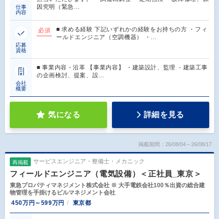
因究明（緊急…
仕事
内容
■ 求める経験 下記いずれかの経験をお持ちの方 ・フィ
必須
ールドエンジニア（空調機器） ・…
応募
資格
■ 事業内容・沿革 【事業内容】 ・建築設計、監理 - 建築工事
の企画検討、提案、設…
会社
概要
気になる
詳細を見る
掲載期間：26/08/04～26/08/17
サービスエンジニア・整備士・メカニック
再掲載
フィールドエンジニア（電気設備）＜正社員_東京＞
東急プロパティマネジメント株式会社 ※ 大手電鉄会社100％出資の総合建
物管理を手掛けるビルマネジメント会社
450万円～599万円
東京都