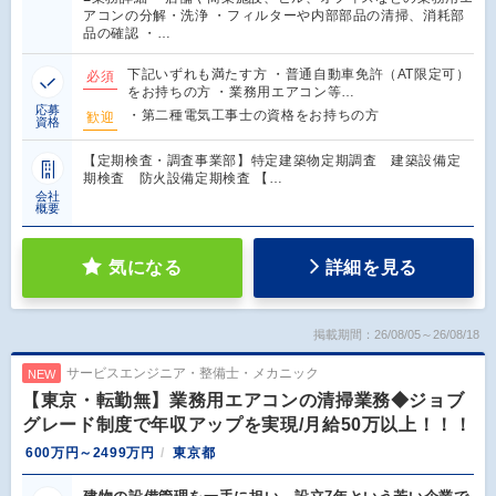
アコンの分解・洗浄 ・フィルターや内部部品の清掃、消耗部
品の確認 ・…
下記いずれも満たす方 ・普通自動車免許（AT限定可）
必須
をお持ちの方 ・業務用エアコン等…
応募
・第二種電気工事士の資格をお持ちの方
歓迎
資格
【定期検査・調査事業部】特定建築物定期調査 建築設備定
期検査 防火設備定期検査 【…
会社
概要
気になる
詳細を見る
掲載期間：26/08/05～26/08/18
サービスエンジニア・整備士・メカニック
NEW
【東京・転勤無】業務用エアコンの清掃業務◆ジョブ
グレード制度で年収アップを実現/月給50万以上！！！
600万円～2499万円
東京都