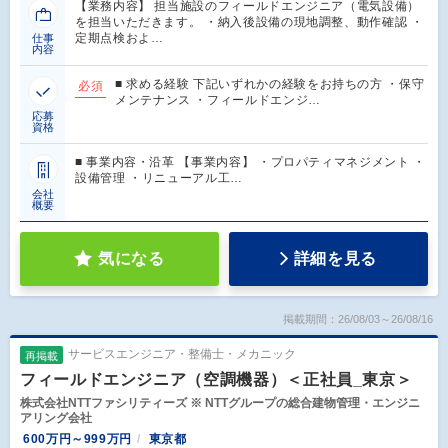
【業務内容】 担当施設のフィールドエンジニア（電気設備）
を担当いただきます。 ・納入後設備の現地調整、動作確認 ・
定期点検およ…
仕事
内容
■ 求める経験 下記いずれかの経験をお持ちの方 ・保守
必須
メンテナンス ・フィールドエンジ…
応募
資格
■ 事業内容・沿革 【事業内容】 ・プロパティマネジメント ・
設備管理 ・リニューアル工…
会社
概要
気になる
詳細を見る
掲載期間：26/08/03～26/08/16
サービスエンジニア・整備士・メカニック
再掲載
フィールドエンジニア（空調機器）＜正社員_東京＞
株式会社NTTファシリティーズ ※ NTTグループの総合建物管理・エンジニ
アリング会社
600万円～999万円
東京都