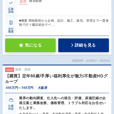
購買経験
必須
応募
資格
■概要:用地取得から企画、設計、施工、販売、管理まで一貫体
制で行う建設総合デベ …
会社
概要
気になる
詳細を見る
掲載期間：26/08/07～26/09/01
購買・調達
NEW
【購買】定年68歳/手厚い福利厚生が魅力/不動産HDグ
ループ
450万円～749万円
大阪府
業界の動向調査、仕入先への発注・評価、原価圧縮の企
画立案と業務改善、価格管理、トラブル対応をお任せい
仕事
たします。
内容
★具体的には ・業界、市況動向調査：業界・市況動向を把