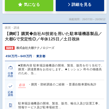
気になる
詳細を見る
掲載期間：26/07/30～26/08/12
購買・調達
【麹町】購買◆自社AI技術を用いた駐車場機器製品／
大都Gで安定性◎／年休125日／土日祝休
株式会社大都テクノロジーズ
450万円～649万円
東京都
■業務内容 駐車場設備機器の開発、製造、販売を行う当社で、
購買・調達業務をお任せします。 ■ミッション 昨今の物価高
のため、当…
仕事
内容
・購買・部材調達のご経験 ・普通自動車運転免許
必須
応募
資格
駐車場設備機器の開発、製造、販売、輸出入及び設置工事、
情報サービス及び駐車場経営…