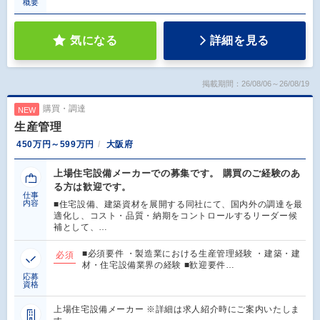
概要
気になる
詳細を見る
掲載期間：26/08/06～26/08/19
購買・調達
NEW
生産管理
450万円～599万円
大阪府
上場住宅設備メーカーでの募集です。 購買のご経験のあ
る方は歓迎です。
仕事
内容
■住宅設備、建築資材を展開する同社にて、国内外の調達を最
適化し、コスト・品質・納期をコントロールするリーダー候
補として、…
■必須要件 ・製造業における生産管理経験 ・建築・建
必須
材・住宅設備業界の経験 ■歓迎要件…
応募
資格
上場住宅設備メーカー ※詳細は求人紹介時にご案内いたしま