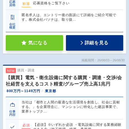
応募
応募資格をご覧下さい
歓迎
資格
匿名求人は、エントリー後の面談にて詳細をご紹介可能で
す。株式会社パソナは、取り扱…
会社
概要
気になる
詳細を見る
掲載期間：26/08/03～26/08/30
購買・調達
NEW
【購買】電気・衛生設備に関する購買・調達・交渉/会
社経営を支えるコスト精査/グループ売上高1兆円
800万円～1149万円
東京都
当社は「都市と人間の最適な生活環境を創造し、社会に貢献
する。」を企業理念に、マンションに特化した建設事業で、
業界トップク…
仕事
内容
【必須】※いずれか必須 ・電気設備に関する業務経験
必須