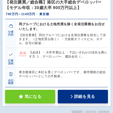
【発注購買／総合職】港区の大手総合デベロッパー
【モデル年収：30歳大卒 900万円以上】
700万円～1149万円
東京都
同グループにおける土地売買を除く全発注業務をお任せ
いたします。
仕事
内容
【担当業務】 同社グループにおける全発注業務を担当して頂
きます。（土地売買を除く） ・大規模オフィスビル、ホテ
ル、住宅の新築…
【必須】 ・大学卒業以上 ・下記いずれかの項目を満た
必須
す方 １．デベロッパー、建設会社（…
応募
資格
東京都港区に本社を置くデベロッパーです。 都市開発の総合
デベロッパーとしての不動産…
会社
概要
気になる
詳細を見る
掲載期間：26/07/31～26/08/26