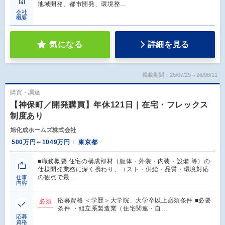
地域開発、都市開発、環境整…
会社
概要
気になる
詳細を見る
掲載期間：26/07/29～26/08/11
購買・調達
【神保町／開発購買】年休121日｜在宅・フレックス
制度あり
旭化成ホームズ株式会社
500万円～1049万円
東京都
■職務概要 住宅の構成部材（躯体・外装・内装・設備 等）の
仕様開発業務に深く携わり、コスト・供給・品質・環境対応
の観点で最…
仕事
内容
応募資格 ＜学歴＞大学院、大学卒以上必須条件 ■必要
必須
条件 ・組立系製造業（住宅関連・自…
応募
資格