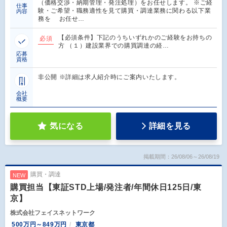
（価格交渉・納期管理・発注処理）をお任せします。 ※ご経
仕事
験・ご希望・職務適性を見て購買・調達業務に関わる以下業
内容
務を お任せ…
【必須条件】下記のうちいずれかのご経験をお持ちの
必須
方 （１）建設業界での購買調達の経…
応募
資格
非公開 ※詳細は求人紹介時にご案内いたします。
会社
概要
気になる
詳細を見る
掲載期間：26/08/06～26/08/19
購買・調達
NEW
購買担当【東証STD上場/発注者/年間休日125日/東
京】
株式会社フェイスネットワーク
500万円～849万円
東京都