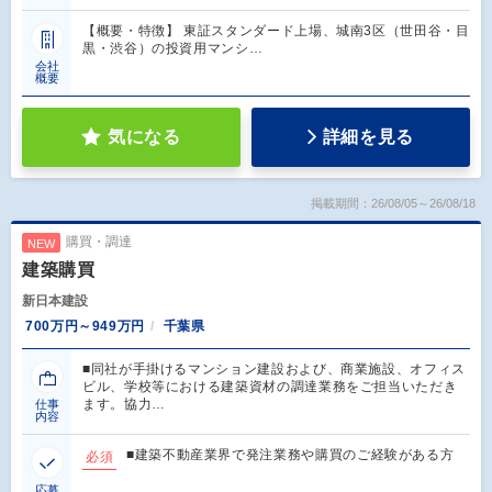
【概要・特徴】 東証スタンダード上場、城南3区（世田谷・目
黒・渋谷）の投資用マンシ…
会社
概要
気になる
詳細を見る
掲載期間：26/08/05～26/08/18
購買・調達
NEW
建築購買
新日本建設
700万円～949万円
千葉県
■同社が手掛けるマンション建設および、商業施設、オフィス
ビル、学校等における建築資材の調達業務をご担当いただき
ます。協力…
仕事
内容
■建築不動産業界で発注業務や購買のご経験がある方
必須
応募