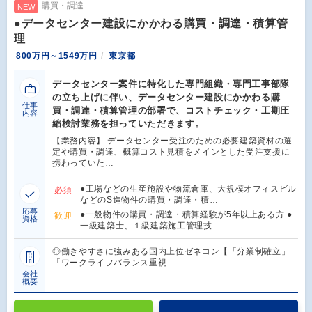
購買・調達
NEW
●データセンター建設にかかわる購買・調達・積算管
理
800万円～1549万円
東京都
データセンター案件に特化した専門組織・専門工事部隊
の立ち上げに伴い、データセンター建設にかかわる購
仕事
買・調達・積算管理の部署で、コストチェック・工期圧
内容
縮検討業務を担っていただきます。
【業務内容】 データセンター受注のための必要建築資材の選
定や購買・調達、概算コスト見積をメインとした受注支援に
携わっていた…
●工場などの生産施設や物流倉庫、大規模オフィスビル
必須
などのS造物件の購買・調達・積…
応募
●一般物件の購買・調達・積算経験が5年以上ある方 ●
歓迎
資格
一級建築士、１級建築施工管理技…
◎働きやすさに強みある国内上位ゼネコン【「分業制確立」
「ワークライフバランス重視…
会社
概要