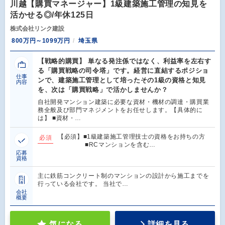
川越【購買マネージャー】1級建築施工管理の知見を
活かせる◎/年休125日
株式会社リンク建設
800万円～1099万円
埼玉県
【戦略的購買】 単なる発注係ではなく、利益率を左右す
る「購買戦略の司令塔」です。経営に直結するポジショ
仕事
ンで、建築施工管理として培ったその1級の資格と知見
内容
を、次は「購買戦略」で活かしませんか？
自社開発マンション建築に必要な資材・機材の調達・購買業
務全般及び部門マネジメントをお任せします。【具体的に
は】 ■資材・…
【必須】■1級建築施工管理技士の資格をお持ちの方
必須
■RCマンションを含む…
応募
資格
主に鉄筋コンクリート制のマンションの設計から施工までを
行っている会社です。 当社で…
会社
概要
気になる
詳細を見る