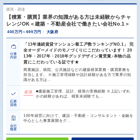
購買・調達
【積算・購買】業界の知識がある方は未経験からチャ
レンジOK＜建築・不動産会社で働きたい会社No.1＞
400万円～699万円
大阪府
「13年連続賃貸マンション着工戸数ランキングNO.1」 完
全オーダーメイドのモノづくりにこだわっています！ 20
仕事
13年・2017年・2018年グッドデザイン賞受賞♪本物の品
内容
質にこだわっている証です★
商業施設、病院、公共施設などの建築積算業務・購買業務を
担当します。 ※施工管理経験や設計経験がある方で業界の知
識がある方は…
■建築施工管理、設計、積算の実務経験 ※上記いずれ
必須
かの経験があれば、積算未経験でも…
応募
資格
100年経営に向けて、建設・不動産・コンサルタント・金融を
中心とした事業展開をグ…
会社
概要