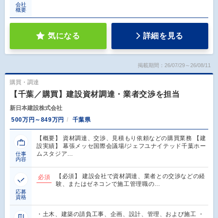
会社
概要
気になる
詳細を見る
掲載期間：26/07/29～26/08/11
購買・調達
【千葉／購買】建設資材調達・業者交渉を担当
新日本建設株式会社
500万円～849万円
千葉県
【概要】 資材調達、交渉、見積もり依頼などの購買業務 【建
設実績】 幕張メッセ国際会議場/ジェフユナイテッド千葉ホー
ムスタジア…
仕事
内容
【必須】 建設会社で資材調達、業者との交渉などの経
必須
験、またはゼネコンで施工管理職の…
応募
資格
・土木、建築の請負工事、企画、設計、管理、および施工 ・