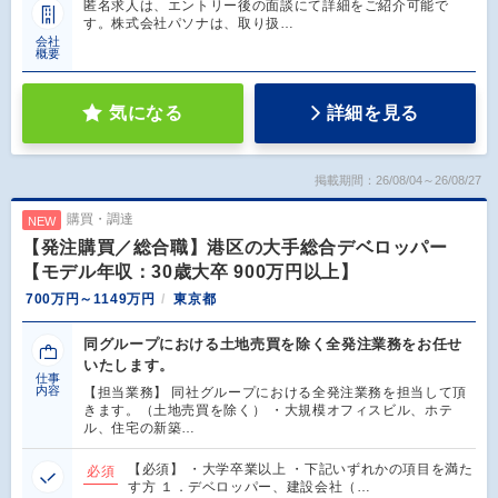
匿名求人は、エントリー後の面談にて詳細をご紹介可能で
す。株式会社パソナは、取り扱…
会社
概要
気になる
詳細を見る
掲載期間：26/08/04～26/08/27
購買・調達
NEW
【発注購買／総合職】港区の大手総合デベロッパー
【モデル年収：30歳大卒 900万円以上】
700万円～1149万円
東京都
同グループにおける土地売買を除く全発注業務をお任せ
いたします。
仕事
内容
【担当業務】 同社グループにおける全発注業務を担当して頂
きます。（土地売買を除く） ・大規模オフィスビル、ホテ
ル、住宅の新築…
【必須】 ・大学卒業以上 ・下記いずれかの項目を満た
必須
す方 １．デベロッパー、建設会社（…