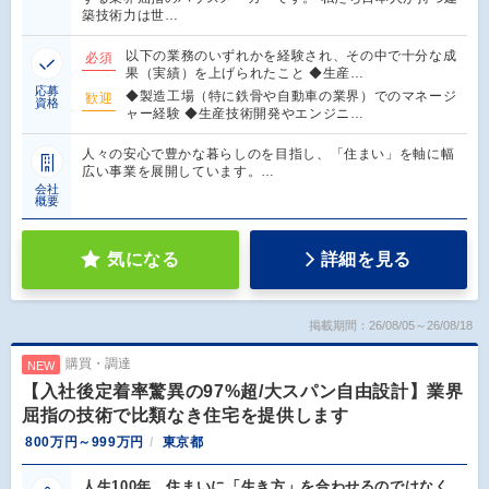
築技術力は世…
以下の業務のいずれかを経験され、その中で十分な成
必須
果（実績）を上げられたこと ◆生産…
応募
◆製造工場（特に鉄骨や自動車の業界）でのマネージ
歓迎
資格
ャー経験 ◆生産技術開発やエンジニ…
人々の安心で豊かな暮らしのを目指し、「住まい」を軸に幅
広い事業を展開しています。…
会社
概要
気になる
詳細を見る
掲載期間：26/08/05～26/08/18
購買・調達
NEW
【入社後定着率驚異の97%超/大スパン自由設計】業界
屈指の技術で比類なき住宅を提供します
800万円～999万円
東京都
人生100年。住まいに「生き方」を合わせるのではなく、