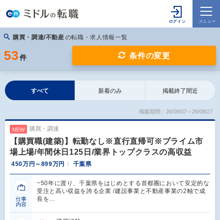
購買・調達/不動産
の転職・求人情報一覧
53
条件の変更
件
すべて
新着のみ
掲載終了間近
掲載期間：26/08/07～26/08/27
購買・調達
NEW
【購買職(建築)】転勤なし※直行直帰可※プライム市
場上場/年間休日125日/業界トップクラスの高収益
450万円～899万円
千葉県
~50年に渡り、千葉県をはじめとする首都圏において安定的な
受注と高い収益を誇る企業 /建設事業と不動産事業の2軸で成
長を…
仕事
内容