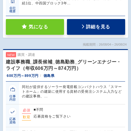
続1位、中四国ブロック3年…
会社
概要
気になる
詳細を見る
掲載期間：26/08/04～26/08/24
購買・調達
NEW
建設事務職_課長候補_徳島勤務_グリーンエナジー・
ライフ（年収606万円～874万円）
600万円～899万円
徳島県
同社が提供するソーラー発電搭載コンパクトハウス「スマー
トホーム」の建築に使用する資材の受発注システム入力など
の建設事務、…
仕事
内容
■不問
必須
応募資格をご覧下さい
歓迎
応募
資格