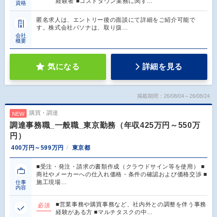
経験者 ■コストダウン業務に関す…
資格
匿名求人は、エントリー後の面談にて詳細をご紹介可能で
す。株式会社パソナは、取り扱…
会社
概要
気になる
詳細を見る
掲載期間：26/08/04～26/08/24
購買・調達
NEW
調達事務職_一般職_東京勤務（年収425万円～550万
円）
400万円～599万円
東京都
■受注・発注・請求の書類作成（クラウドサイン等を使用） ■
商社やメーカーへの仕入れ価格・条件の確認および価格交渉 ■
施工現場…
仕事
内容
■営業事務や購買事務など、社内外との調整を伴う事務
必須
経験がある方 ■マルチタスクの中…