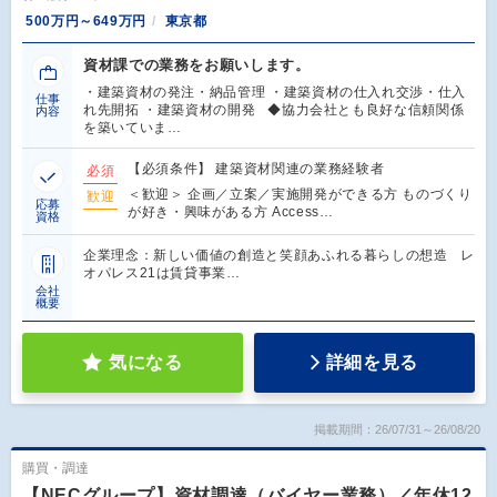
500万円～649万円
東京都
資材課での業務をお願いします。
・建築資材の発注・納品管理 ・建築資材の仕入れ交渉・仕入
仕事
れ先開拓 ・建築資材の開発 ◆協力会社とも良好な信頼関係
内容
を築いていま…
【必須条件】 建築資材関連の業務経験者
必須
＜歓迎＞ 企画／立案／実施開発ができる方 ものづくり
歓迎
応募
が好き・興味がある方 Access…
資格
企業理念：新しい価値の創造と笑顔あふれる暮らしの想造 レ
オパレス21は賃貸事業…
会社
概要
気になる
詳細を見る
掲載期間：26/07/31～26/08/20
購買・調達
【NECグループ】資材調達（バイヤー業務）／年休12