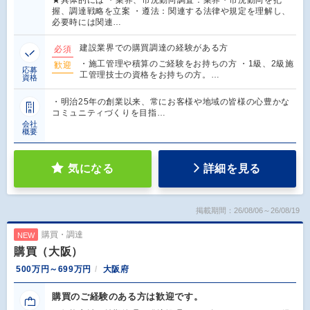
握、調達戦略を立案 ・遵法：関連する法律や規定を理解し、
必要時には関連…
建設業界での購買調達の経験がある方
必須
・施工管理や積算のご経験をお持ちの方 ・1級、2級施
歓迎
応募
工管理技士の資格をお持ちの方。…
資格
・明治25年の創業以来、常にお客様や地域の皆様の心豊かな
コミュニティづくりを目指…
会社
概要
気になる
詳細を見る
掲載期間：26/08/06～26/08/19
購買・調達
NEW
購買（大阪）
500万円～699万円
大阪府
購買のご経験のある方は歓迎です。