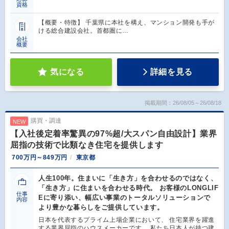
資格
【概要・特徴】 千葉県に本社を構え、マンション開発も手が
ける総合建設会社。首都圏に…
会社
概要
気になる
詳細を見る
掲載期間：26/08/05～26/08/18
購買・調達
NEW
【入社後定着率驚異の97%超/大スパン自由設計】業界
屈指の技術で比類なき住宅を提供します
700万円～849万円
東京都
人生100年。住まいに「生き方」を合わせるのではなく、
「生き方」に住まいを合わせる時代。 お客様のLONGLIF
仕事
Eに寄り添い、幅広い事業のトータルソリューションで
内容
より豊かな暮らしをご提供しています。
日本を代表するプライム上場企業において、 住宅業界を躍進
する業界屈指のハウスメーカーです。 私たち日本人が持つ建