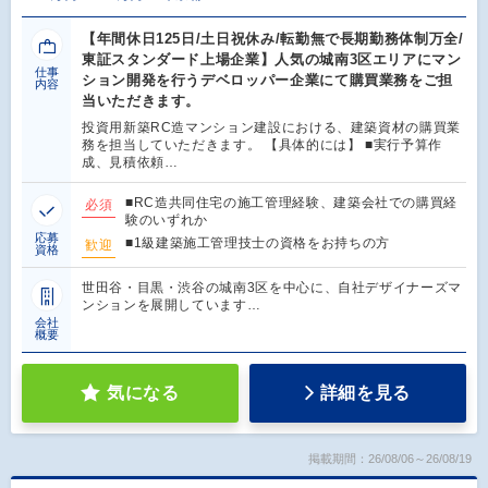
【年間休日125日/土日祝休み/転勤無で長期勤務体制万全/
東証スタンダード上場企業】人気の城南3区エリアにマン
仕事
ション開発を行うデベロッパー企業にて購買業務をご担
内容
当いただきます。
投資用新築RC造マンション建設における、建築資材の購買業
務を担当していただきます。 【具体的には】 ■実行予算作
成、見積依頼…
■RC造共同住宅の施工管理経験、建築会社での購買経
必須
験のいずれか
応募
■1級建築施工管理技士の資格をお持ちの方
歓迎
資格
世田谷・目黒・渋谷の城南3区を中心に、自社デザイナーズマ
ンションを展開しています…
会社
概要
気になる
詳細を見る
掲載期間：26/08/06～26/08/19