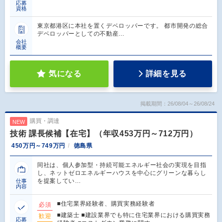
応募
資格
東京都港区に本社を置くデベロッパーです。 都市開発の総合
デベロッパーとしての不動産…
会社
概要
気になる
詳細を見る
掲載期間：26/08/04～26/08/24
購買・調達
NEW
技術 課長候補【在宅】（年収453万円～712万円）
450万円～749万円
徳島県
同社は、個人参加型・持続可能エネルギー社会の実現を目指
し、ネットゼロエネルギーハウスを中心にグリーンな暮らし
を提案してい…
仕事
内容
■住宅業界経験者、購買実務経験者
必須
■建築士 ■建設業界でも特に住宅業界における購買実務
歓迎
応募