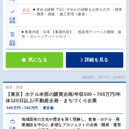
■ 求める経験 下記いずれかの経験をお持ちの方 ・積算
必須
・購買・調達 ・施工管理（建築）…
応募
資格
■ 事業内容・沿革 【事業内容】 ・投資用アパートの開発、販
売 ・ガレージアパートのフ…
会社
概要
気になる
詳細を見る
掲載期間：26/07/31～26/08/13
購買・調達
【東京】ホテル本部の購買企画/年収500～700万円/年
休120日以上/不動産企画・まちづくり企業
500万円～749万円
東京都
地域固有の文化や歴史を深く理解し、飲食・ホテル・商
業施設を中心に 多様なプロジェクトの企画・開発・運営
仕事