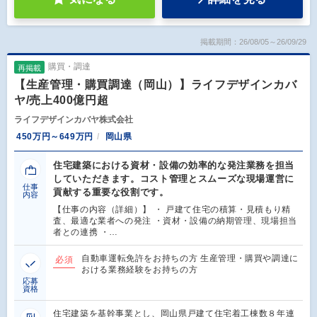
掲載期間：26/08/05～26/09/29
購買・調達
再掲載
【生産管理・購買調達（岡山）】ライフデザインカバ
ヤ/売上400億円超
ライフデザインカバヤ株式会社
450万円～649万円
岡山県
住宅建築における資材・設備の効率的な発注業務を担当
していただきます。コスト管理とスムーズな現場運営に
仕事
貢献する重要な役割です。
内容
【仕事の内容（詳細）】 ・ 戸建て住宅の積算・見積もり精
査、最適な業者への発注 ・資材・設備の納期管理、現場担当
者との連携 ・…
自動車運転免許をお持ちの方 生産管理・購買や調達に
必須
おける業務経験をお持ちの方
応募
資格
住宅建築を基幹事業とし、岡山県戸建て住宅着工棟数８年連