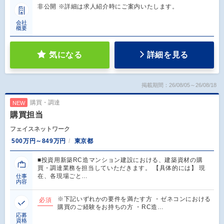
非公開 ※詳細は求人紹介時にご案内いたします。
会社
概要
気になる
詳細を見る
掲載期間：26/08/05～26/08/18
購買・調達
NEW
購買担当
フェイスネットワーク
500万円～849万円
東京都
■投資用新築RC造マンション建設における、建築資材の購
買・調達業務を担当していただきます。 【具体的には】 現
在、各現場ごと…
仕事
内容
※下記いずれかの要件を満たす方 ・ゼネコンにおける
必須
購買のご経験をお持ちの方 ・RC造…
応募
資格