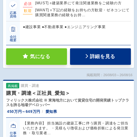
[MUST] ○建築業界にて発注関連業務をご経験の方
必須
[WANT] ○下記の経験をお持ちの方歓迎・ゼネコンにて
歓迎
応募
購買関連業務の経験をお持…
資格
●建設事業 ●不動産事業 ●エンジニアリング事業
会社
概要
気になる
詳細を見る
掲載期間：26/08/03～26/08/16
購買・調達
再掲載
購買・調達＜正社員_愛知＞
フィリックス株式会社 ※ 東海地方において賃貸住宅の開発実績トップクラ
スを誇る地場デベロッパー
450万円～649万円
愛知県
【業務内容】 担当施設の建築工事に伴う購買・調達をご担当
いただきます。 ・見積もり徴収および価格折衝による発注業
務 ・取引業者…
仕事
内容