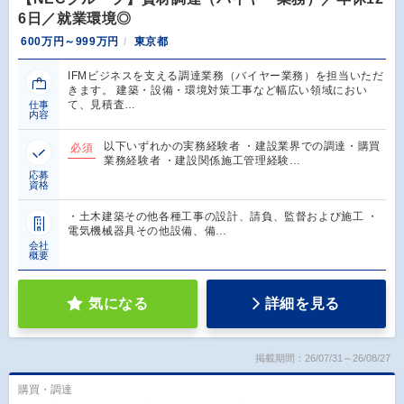
6日／就業環境◎
600万円～999万円
東京都
IFMビジネスを支える調達業務（バイヤー業務）を担当いただ
きます。 建築・設備・環境対策工事など幅広い領域におい
て、見積査…
仕事
内容
以下いずれかの実務経験者 ・建設業界での調達・購買
必須
業務経験者 ・建設関係施工管理経験…
応募
資格
・土木建築その他各種工事の設計、請負、監督および施工 ・
電気機械器具その他設備、備…
会社
概要
気になる
詳細を見る
掲載期間：26/07/31～26/08/27
購買・調達