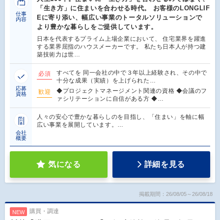
「生き方」に住まいを合わせる時代。 お客様のLONGLIF
仕事
Eに寄り添い、幅広い事業のトータルソリューションで
内容
より豊かな暮らしをご提供しています。
日本を代表するプライム上場企業において、 住宅業界を躍進
する業界屈指のハウスメーカーです。 私たち日本人が持つ建
築技術力は世…
すべてを 同一会社の中で３年以上経験され、その中で
必須
十分な成果（実績）を上げられた…
応募
◆プロジェクトマネージメント関連の資格 ◆会議のフ
歓迎
資格
ァシリテーションに自信がある方 ◆…
人々の安心で豊かな暮らしのを目指し、「住まい」を軸に幅
広い事業を展開しています。…
会社
概要
気になる
詳細を見る
掲載期間：26/08/05～26/08/18
購買・調達
NEW