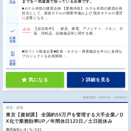
までを一気通貫で担っている企業です。
内容
■ホテル本部の購買企画 【業務内容】 ホテル本部の購買企画
担当として、新規ホテルの開業準備および 既存ホテルの運営
に必要となる…
【必須条件】 ・家具、家電、アメニティ、リネン、什
必須
器、消耗品、設備備品等に関する購…
応募
資格
■街づくり推進企業■飲食・ホテル・商業施設を中心に多様な
プロジェクトを企画開発・…
会社
概要
気になる
詳細を見る
掲載期間：26/07/31～26/08/13
購買・調達
東京【資材課】 全国約55万戸を管理する大手企業／D
X化で業務効率UP／年間休日123日／土日祝休み
株式会社レオパレス21