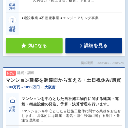
のある方（施工管理、積算、予算管…
応募
資格
●建設事業 ●不動産事業 ●エンジニアリング事業
会社
概要
気になる
詳細を見る
掲載期間：26/08/03～26/08/24
購買・調達
NEW
マンション建築を調達面から支える・土日祝休み/購買
900万円～1099万円
大阪府
マンションを中心とした自社施工物件に関する建築・電
気・衛生設備の発注、予算・決算管理を行います。
仕事
内容
○マンションを中心とした自社施工物件に関する業務をお任せ
します。 具体的には建築・電気・衛生設備に関する発注・発
注管理業務…