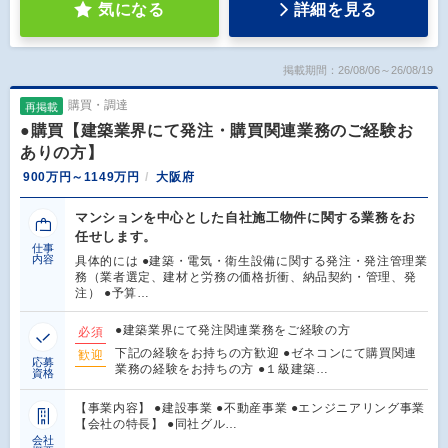
気になる
詳細を見る
掲載期間：26/08/06～26/08/19
購買・調達
再掲載
●購買【建築業界にて発注・購買関連業務のご経験お
ありの方】
900万円～1149万円
大阪府
マンションを中心とした自社施工物件に関する業務をお
任せします。
仕事
内容
具体的には ●建築・電気・衛生設備に関する発注・発注管理業
務（業者選定、建材と労務の価格折衝、納品契約・管理、発
注） ●予算…
●建築業界にて発注関連業務をご経験の方
必須
下記の経験をお持ちの方歓迎 ●ゼネコンにて購買関連
歓迎
応募
業務の経験をお持ちの方 ●１級建築…
資格
【事業内容】 ●建設事業 ●不動産事業 ●エンジニアリング事業
【会社の特長】 ●同社グル…
会社