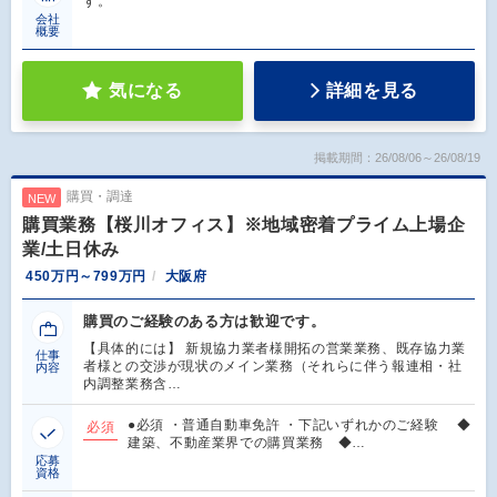
す。
会社
概要
気になる
詳細を見る
掲載期間：26/08/06～26/08/19
購買・調達
NEW
購買業務【桜川オフィス】※地域密着プライム上場企
業/土日休み
450万円～799万円
大阪府
購買のご経験のある方は歓迎です。
【具体的には】 新規協力業者様開拓の営業業務、既存協力業
仕事
者様との交渉が現状のメイン業務（それらに伴う報連相・社
内容
内調整業務含…
●必須 ・普通自動車免許 ・下記いずれかのご経験 ◆
必須
建築、不動産業界での購買業務 ◆…
応募
資格