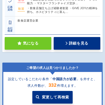
能力 ・マスターフランチャイズ交渉…
応募
・飲食店舗立ち上げ経験者歓迎 ・GIVE JOYの精神を
歓迎
資格
持ち、ホスピタリティに富ん…
飲食店運営企業
会社
概要
気になる
詳細を見る
ご希望の求人は見つかりましたか？
設定しているこだわり条件「
中国語力が必要
」を外すと
、
332
求人件数が、
件増えます。
変更して再検索