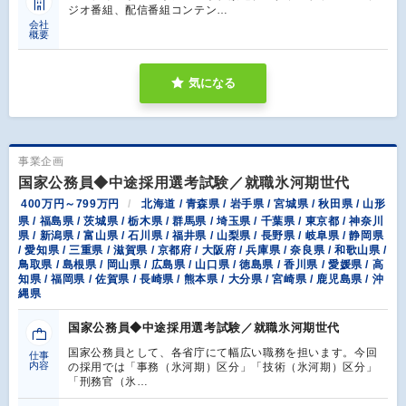
ジオ番組、配信番組コンテン…
会社
概要
気になる
事業企画
国家公務員◆中途採用選考試験／就職氷河期世代
400万円～799万円
北海道 / 青森県 / 岩手県 / 宮城県 / 秋田県 / 山形
県 / 福島県 / 茨城県 / 栃木県 / 群馬県 / 埼玉県 / 千葉県 / 東京都 / 神奈川
県 / 新潟県 / 富山県 / 石川県 / 福井県 / 山梨県 / 長野県 / 岐阜県 / 静岡県
/ 愛知県 / 三重県 / 滋賀県 / 京都府 / 大阪府 / 兵庫県 / 奈良県 / 和歌山県 /
鳥取県 / 島根県 / 岡山県 / 広島県 / 山口県 / 徳島県 / 香川県 / 愛媛県 / 高
知県 / 福岡県 / 佐賀県 / 長崎県 / 熊本県 / 大分県 / 宮崎県 / 鹿児島県 / 沖
縄県
国家公務員◆中途採用選考試験／就職氷河期世代
国家公務員として、各省庁にて幅広い職務を担います。今回
仕事
内容
の採用では「事務（氷河期）区分」「技術（氷河期）区分」
「刑務官（氷…