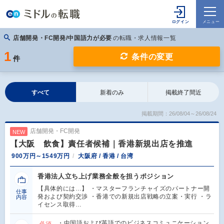
店舗開発・FC開発/中国語力が必要
の転職・求人情報一覧
1
条件の変更
件
すべて
新着のみ
掲載終了間近
掲載期間：26/08/04～26/08/24
店舗開発・FC開発
NEW
【大阪 飲食】責任者候補｜香港新規出店を推進
900万円～1549万円
大阪府 / 香港 / 台湾
香港法人立ち上げ業務全般を担うポジション
【具体的には…】 ・マスターフランチャイズのパートナー開
仕事
発および契約交渉 ・香港での新規出店戦略の立案・実行 ・ラ
内容
イセンス取得…
・中国語および英語でのビジネスコミュニケーション
必須