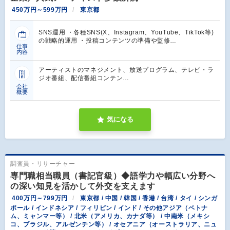
450万円～599万円
東京都
SNS運用 ・各種SNS(X、Instagram、YouTube、TikTok等)
の戦略的運用 ・投稿コンテンツの準備や監修…
仕事
内容
アーティストのマネジメント、放送プログラム、テレビ・ラ
ジオ番組、配信番組コンテン…
会社
概要
気になる
調査員・リサーチャー
専門職相当職員（書記官級）◆語学力や幅広い分野へ
の深い知見を活かして外交を支えます
400万円～799万円
東京都 / 中国 / 韓国 / 香港 / 台湾 / タイ / シンガ
ポール / インドネシア / フィリピン / インド / その他アジア（ベトナ
ム、ミャンマー等） / 北米（アメリカ、カナダ等） / 中南米（メキシ
コ、ブラジル、アルゼンチン等） / オセアニア（オーストラリア、ニュ