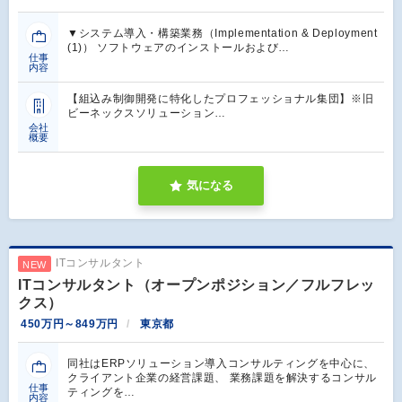
▼システム導入・構築業務（Implementation & Deployment
(1)） ソフトウェアのインストールおよび…
仕事
内容
【組込み制御開発に特化したプロフェッショナル集団】※旧
ビーネックスソリューション…
会社
概要
気になる
ITコンサルタント
NEW
ITコンサルタント（オープンポジション／フルフレッ
クス）
450万円～849万円
東京都
同社はERPソリューション導入コンサルティングを中心に、
クライアント企業の経営課題、 業務課題を解決するコンサル
仕事
ティングを…
内容