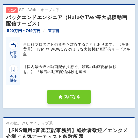
SE（Web・オープン系）
NEW
バックエンドエンジニア（HuluやTVer等大規模動画
配信サービス）
500万円～749万円
東京都
※自社プロダクトの業務を対応することもあります。 【募集
背景】 TVer や WOWOW のような大規模動画配信サービスを
仕事
主…
内容
【国内最大級の動画配信技術で、最高の動画配信体験
を。】 「最高の動画配信体験を追求…
会社
概要
気になる
その他、クリエイティブ系
【SNS運用×音楽芸能事務所】経験者歓迎／エンタメ
企業／人気アーティスト多数所属