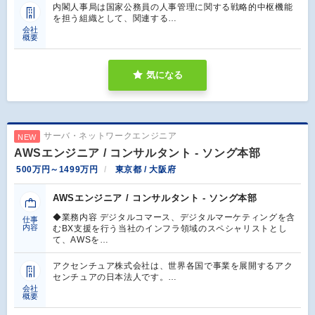
内閣⼈事局は国家公務員の⼈事管理に関する戦略的中枢機能
を担う組織として、関連する…
会社
概要
気になる
サーバ・ネットワークエンジニア
NEW
AWSエンジニア / コンサルタント - ソング本部
500万円～1499万円
東京都 / 大阪府
AWSエンジニア / コンサルタント - ソング本部
◆業務内容 デジタルコマース、デジタルマーケティングを含
仕事
内容
むBX支援を行う当社のインフラ領域のスペシャリストとし
て、AWSを…
アクセンチュア株式会社は、世界各国で事業を展開するアク
センチュアの日本法人です。…
会社
概要