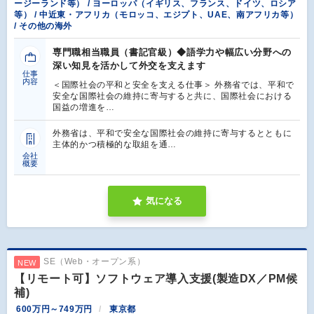
ージーランド等） / ヨーロッパ（イギリス、フランス、ドイツ、ロシア
等） / 中近東・アフリカ（モロッコ、エジプト、UAE、南アフリカ等）
/ その他の海外
専門職相当職員（書記官級）◆語学力や幅広い分野への
深い知見を活かして外交を支えます
仕事
内容
＜国際社会の平和と安全を支える仕事＞ 外務省では、平和で
安全な国際社会の維持に寄与すると共に、国際社会における
国益の増進を…
外務省は、平和で安全な国際社会の維持に寄与するとともに
主体的かつ積極的な取組を通…
会社
概要
気になる
SE（Web・オープン系）
NEW
【リモート可】ソフトウェア導入支援(製造DX／PM候
補)
600万円～749万円
東京都