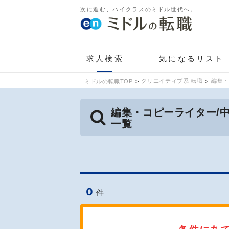
次に進む、ハイクラスのミドル世代へ。
求人検索
気になるリスト
クリエイティブ系 転職
編集・
ミドルの転職TOP
編集・コピーライター/
一覧
0
件