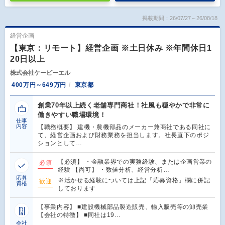
掲載期間：26/07/27～26/08/18
経営企画
【東京：リモート】経営企画 ※土日休み ※年間休日1
20日以上
株式会社ケービーエル
400万円～649万円
東京都
創業70年以上続く老舗専門商社！社風も穏やかで非常に
働きやすい職場環境！
仕事
内容
【職務概要】 建機・農機部品のメーカー兼商社である同社に
て、経営企画および財務業務を担当します。社長直下のポジ
ションとして…
【必須】 ・金融業界での実務経験、または企画営業の
必須
経験 【尚可】 ・数値分析、経営分析…
応募
※活かせる経験については上記「応募資格」欄に併記
歓迎
資格
しております
【事業内容】 ■建設機械部品製造販売、輸入販売等の卸売業
【会社の特徴】 ■同社は19…
会社