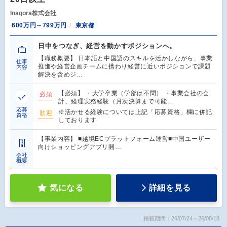
Inagora株式会社
600万円～799万円
東京都
日中をつなぎ、経営を動かすポジションへ。
【職務概要】 日本語と中国語のスキルを活かしながら、事業
仕事
推進や経営企画チームに携わり経営に近いポジションで課題
内容
解決を含めジ…
【必須】 ・大学卒業（学部は不問） ・事業会社の会
必須
計、経理実務経験（月次決算まで可能…
応募
※活かせる経験については上記「応募資格」欄に併記
歓迎
資格
しております
【事業内容】 ■越境ECプラットフォーム運営■中国ユーザー
向けショッピングアプリ開…
会社
概要
気になる
詳細を見る
掲載期間：26/07/24～26/08/18