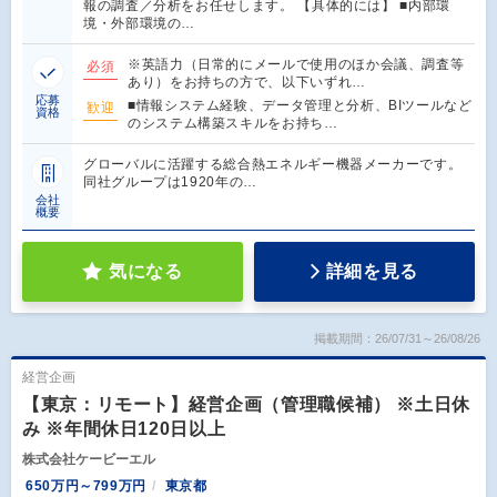
報の調査／分析をお任せします。 【具体的には】 ■内部環
境・外部環境の…
※英語力（日常的にメールで使用のほか会議、調査等
必須
あり）をお持ちの方で、以下いずれ…
応募
■情報システム経験、データ管理と分析、BIツールなど
歓迎
資格
のシステム構築スキルをお持ち…
グローバルに活躍する総合熱エネルギー機器メーカーです。
同社グループは1920年の…
会社
概要
気になる
詳細を見る
掲載期間：26/07/31～26/08/26
経営企画
【東京：リモート】経営企画（管理職候補） ※土日休
み ※年間休日120日以上
株式会社ケービーエル
650万円～799万円
東京都