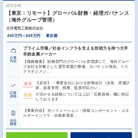
経営企画
【東京：リモート】グローバル財務・経理ガバナンス
（海外グループ管理）
古河電気工業株式会社
450万円～649万円
東京都
プライム市場／社会インフラを支える技術力を持つ大手
非鉄金属メーカー
仕事
内容
【職務概要】 財務部門のグローバル管理課にて、海外グルー
プ会社を対象とした運営基盤の整備、ガバナンス強化、リス
クマネジメン…
【必須】 ・事業会社における財務会計（決算、原価計
必須
算、資産管理、税務、監査対応のい…
応募
※活かせる経験については上記「応募資格」欄に併記
歓迎
資格
しております
【事業内容】 光ソリューション・情報コンポーネント・エネ
ルギーインフラ・自動車電装…
会社
概要