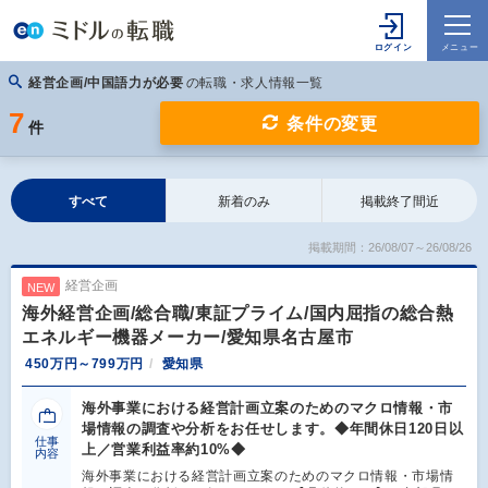
経営企画/中国語力が必要
の転職・求人情報一覧
7
条件の変更
件
すべて
新着のみ
掲載終了間近
掲載期間：26/08/07～26/08/26
経営企画
NEW
海外経営企画/総合職/東証プライム/国内屈指の総合熱
エネルギー機器メーカー/愛知県名古屋市
450万円～799万円
愛知県
海外事業における経営計画立案のためのマクロ情報・市
場情報の調査や分析をお任せします。◆年間休日120日以
仕事
上／営業利益率約10%◆
内容
海外事業における経営計画立案のためのマクロ情報・市場情