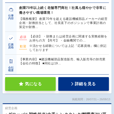
創業70年以上続く老舗専門商社！社風も穏やかで非常に
働きやすい職場環境！
仕事
内容
【職務概要】 創業70年を超える建設機械部品メーカーの経営
企画・財務担当として、社長直下のポジションで事業計画の
策定や財務…
【必須】 ・財務または経営企画に関連する実務経験を
必須
お持ちの方 【尚可】 ・金融機関での…
応募
※活かせる経験については上記「応募資格」欄に併記
歓迎
資格
しております
【事業内容】 ■建設機械部品製造販売、輸入販売等の卸売業
【会社の特徴】 ■同社は19…
会社
概要
気になる
詳細を見る
掲載期間：26/07/31～26/08/13
経営企画