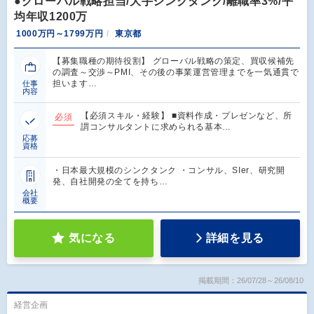
●グローバル戦略担当/大手シンクタンク/離職率3%/平
均年収1200万
1000万円～1799万円
東京都
【募集職種の期待役割】 グローバル戦略の策定、買収候補先
の調査～交渉～PMI、その後の事業運営管理までを一気通貫で
担います…
仕事
内容
【必須スキル・経験】 ■資料作成・プレゼンなど、所
必須
謂コンサルタントに求められる基本…
応募
資格
・日本最大規模のシンクタンク ・コンサル、SIer、研究開
発、自社開発の全てを持ち…
会社
概要
気になる
詳細を見る
掲載期間：26/07/28～26/08/10
経営企画