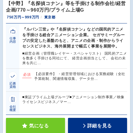
【中野】『名探偵コナン』等を手掛ける制作会社/経営
企画/770～960万円/プライム上場G
750万円～999万円
東京都
『ルパン三世』や『名探偵コナン』などの国民的アニメ
を手掛ける総合アニメーション企業。 セガサミーグルー
仕事
プの安定した基盤のもと、アニメの企画・制作からライ
内容
センスビジネス、海外展開まで幅広く事業を展開中。
■経営企画（管理職レイヤー・スペシャリスト） 国民的アニメ
を数多く手掛ける同社にて、 経営企画担当として、 会社の未
来を共に…
【必須要件】 ・経営管理領域における実務経験（全社
必須
予算統制、関連情報収集、データ分…
応募
資格
■東証プライム上場グループ■アニメーション制作事業／映像
ライセンスビジネス／マー…
会社
概要
気になる
詳細を見る