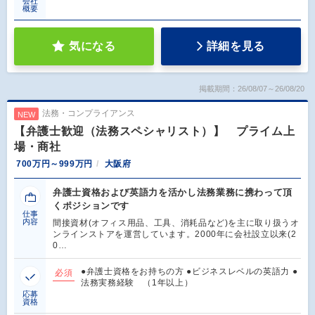
会社
概要
気になる
詳細を見る
掲載期間：26/08/07～26/08/20
法務・コンプライアンス
NEW
【弁護士歓迎（法務スペシャリスト）】 プライム上
場・商社
700万円～999万円
大阪府
弁護士資格および英語力を活かし法務業務に携わって頂
くポジションです
仕事
内容
間接資材(オフィス用品、工具、消耗品など)を主に取り扱うオ
ンラインストアを運営しています。2000年に会社設立以来(2
0…
●弁護士資格をお持ちの方 ●ビジネスレベルの英語力 ●
必須
法務実務経験 （1年以上）
応募
資格