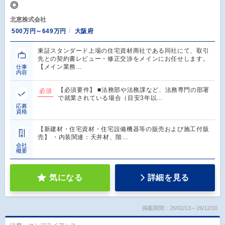
◎
北恵株式会社
500万円～649万円
大阪府
東証スタンダード上場の住宅資材商社である同社にて、取引
先との契約書レビュー・修正交渉をメインにお任せします。
【メイン業務…
仕事
内容
【必須要件】 ■法務部や法務課など、法務専門の部署
必須
で就業されている場合（目安3年以…
応募
資格
【新建材・住宅資材・住宅設備機器等の販売および施工付販
売】 ・内装関連：天井材、階…
会社
概要
気になる
詳細を見る
掲載期間：26/02/13～26/12/10