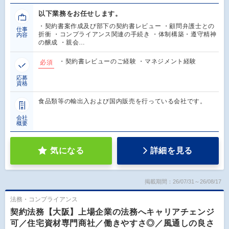
以下業務をお任せします。
・契約書案作成及び部下の契約書レビュー ・顧問弁護士との
仕事
折衝 ・コンプライアンス関連の手続き ・体制構築・遵守精神
内容
の醸成 ・親会…
・契約書レビューのご経験 ・マネジメント経験
必須
応募
資格
食品類等の輸出入および国内販売を行っている会社です。
会社
概要
気になる
詳細を見る
掲載期間：26/07/31～26/08/17
法務・コンプライアンス
契約法務【大阪】上場企業の法務へキャリアチェンジ
可／住宅資材専門商社／働きやすさ◎／風通しの良さ