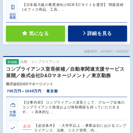
【日本最大級の事業者向けB2B ECサイトを運営】 間接資材
(オフィス用品、工具、…
会社
概要
気になる
詳細を見る
掲載期間：26/08/07～26/08/20
法務・コンプライアンス
再掲載
コンプライアンス室長候補／自動車関連支援サービス
展開／株式会社D&Dマネージメント／東京勤務
株式会社D&Dマネージメント
700万円～1049万円
東京都
【仕事内容】 コンプライアンス室長として、グループ全体の
コンプライアンス推進および体制構築を担っていただきま
す。 ＜具体的な…
仕事
内容
【必須条件】 ・大学卒以上 ・事業会社におけるコンプ
必須
ライアンス、法務、リスク管理、内…