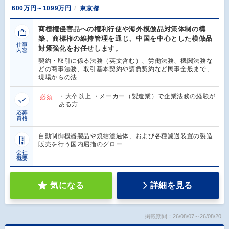
600万円～1099万円
東京都
商標権侵害品への権利行使や海外模倣品対策体制の構
築、商標権の維持管理を通じ、中国を中心とした模倣品
仕事
対策強化をお任せします。
内容
契約・取引に係る法務（英文含む）、労働法務、機関法務な
どの商事法務、取引基本契約や請負契約など民事全般まで、
現場からの法…
・大卒以上 ・メーカー（製造業）で企業法務の経験が
必須
ある方
応募
資格
自動制御機器製品や焼結濾過体、および各種濾過装置の製造
販売を行う国内屈指のグロー…
会社
概要
気になる
詳細を見る
掲載期間：26/08/07～26/08/20