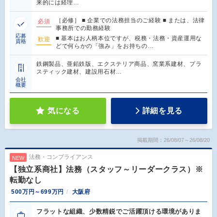
来的には経理…
［必修］ ■ 企業での法務担当のご経験 ■ または、法律
必須
事務所での勤務経験
応募
■ 基本はお人柄本位ですが、税務・法務・資産運用な
歓迎
資格
どで何らかの「強み」をお持ちの…
鉄鋼製品、亜鉛鉄版、エクステリア商品、窯業系建材、プラ
スティック建材、建設用石材…
会社
概要
気になる
詳細を見る
掲載期間：26/08/07～26/08/20
法務・コンプライアンス
NEW
【独立系商社】法務（スタッフ～リーダークラス）※
転勤なし
500万円～699万円
大阪府
フラットな組織、少数精鋭でご活躍頂ける環境がありま