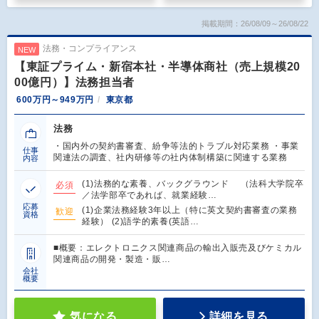
掲載期間：26/08/09～26/08/22
法務・コンプライアンス
NEW
【東証プライム・新宿本社・半導体商社（売上規模20
00億円）】法務担当者
600万円～949万円
東京都
法務
・国内外の契約書審査、紛争等法的トラブル対応業務 ・事業
仕事
関連法の調査、社内研修等の社内体制構築に関連する業務
内容
(1)法務的な素養、バックグラウンド （法科大学院卒
必須
／法学部卒であれば、就業経験…
応募
(1)企業法務経験3年以上（特に英文契約書審査の業務
歓迎
資格
経験） (2)語学的素養(英語…
■概要：エレクトロニクス関連商品の輸出入販売及びケミカル
関連商品の開発・製造・販…
会社
概要
気になる
詳細を見る