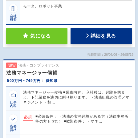
モータ、ロボット事業
会社
概要
気になる
詳細を見る
掲載期間：26/08/06～26/08/19
法務・コンプライアンス
NEW
法務マネージャー候補
500万円～749万円
愛知県
法務マネージャー候補 ■業務内容： 入社後は、経験を踏ま
え、下記業務を適切に割り振ります。 ・法務組織の管理／マ
ネジメント ・契…
仕事
内容
■必須条件： ・法務の実務経験がある方（法律事務所
必須
等の方も含む） ■歓迎条件： ・マネ…
応募
資格