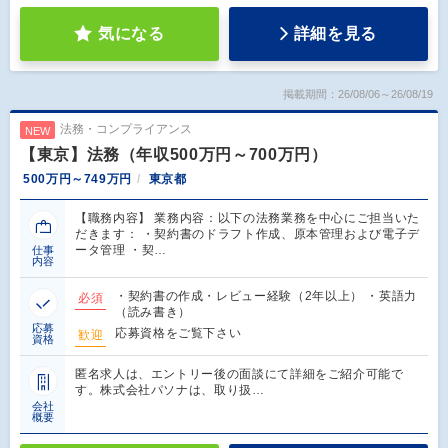
気になる
詳細を見る
掲載期間：26/08/06～26/08/19
法務・コンプライアンス
NEW
【東京】法務（年収500万円～700万円）
500万円～749万円
東京都
【職務内容】 業務内容：以下の法務業務を中心にご担当いた
だきます： ・契約書のドラフト作成、原本管理および電子デ
ータ管理 ・契…
仕事
内容
・契約書の作成・レビュー経験（2年以上） ・英語力
必須
（読み書き）
応募
応募資格をご覧下さい
歓迎
資格
匿名求人は、エントリー後の面談にて詳細をご紹介可能で
す。株式会社パソナは、取り扱…
会社
概要