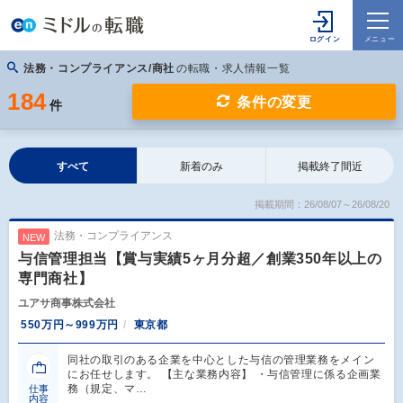
法務・コンプライアンス/商社
の転職・求人情報一覧
184
条件の変更
件
すべて
新着のみ
掲載終了間近
掲載期間：26/08/07～26/08/20
法務・コンプライアンス
NEW
与信管理担当【賞与実績5ヶ月分超／創業350年以上の
専門商社】
ユアサ商事株式会社
550万円～999万円
東京都
同社の取引のある企業を中心とした与信の管理業務をメイン
にお任せします。 【主な業務内容】 ・与信管理に係る企画業
務（規定、マ…
仕事
内容