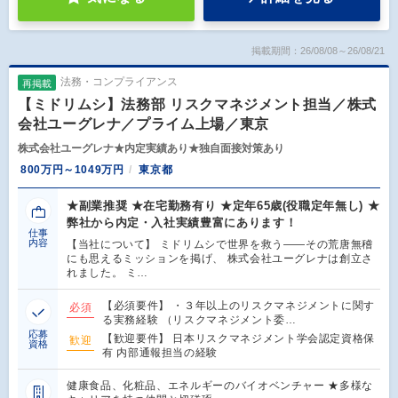
掲載期間：26/08/08～26/08/21
法務・コンプライアンス
再掲載
【ミドリムシ】法務部 リスクマネジメント担当／株式
会社ユーグレナ／プライム上場／東京
株式会社ユーグレナ★内定実績あり★独自面接対策あり
800万円～1049万円
東京都
★副業推奨 ★在宅勤務有り ★定年65歳(役職定年無し) ★
弊社から内定・入社実績豊富にあります！
仕事
内容
【当社について】 ミドリムシで世界を救う――その荒唐無稽
にも思えるミッションを掲げ、 株式会社ユーグレナは創立さ
れました。 ミ…
【必須要件】 ・３年以上のリスクマネジメントに関す
必須
る実務経験 （リスクマネジメント委…
応募
【歓迎要件】 日本リスクマネジメント学会認定資格保
歓迎
資格
有 内部通報担当の経験
健康食品、化粧品、エネルギーのバイオベンチャー ★多様な