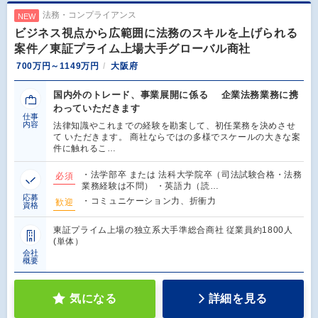
法務・コンプライアンス
NEW
ビジネス視点から広範囲に法務のスキルを上げられる
案件／東証プライム上場大手グローバル商社
700万円～1149万円
大阪府
国内外のトレード、事業展開に係る 企業法務業務に携
わっていただきます
仕事
内容
法律知識やこれまでの経験を勘案して、初任業務を決めさせ
て いただきます。 商社ならではの多様でスケールの大きな案
件に触れるこ…
・法学部卒 または 法科大学院卒（司法試験合格・法務
必須
業務経験は不問） ・英語力（読…
応募
・コミュニケーション力、折衝力
歓迎
資格
東証プライム上場の独立系大手準総合商社 従業員約1800人
(単体）
会社
概要
気になる
詳細を見る