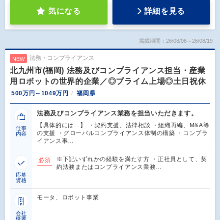
気になる
詳細を見る
掲載期間：26/08/06～26/08/19
法務・コンプライアンス
NEW
北九州市(福岡) 法務及びコンプライアンス担当・産業
用ロボットの世界的企業／◎プライム上場◎土日祝休
500万円～1049万円
福岡県
法務及びコンプライアンス業務を担当いただきます。
【具体的には…】 ・契約支援、法律相談 ・組織再編、M&A等
仕事
の支援 ・グローバルコンプライアンス体制の構築 ・コンプラ
内容
イアンス事…
※下記いずれかの経験を満たす方 ・正社員として、契
必須
約法務またはコンプライアンス業務…
応募
資格
モータ、ロボット事業
会社
概要