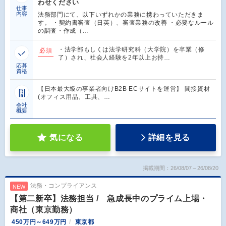
わせください
仕事
内容
法務部門にて、以下いずれかの業務に携わっていただきま
す。 ・契約書審査（日英）、審査業務の改善 ・必要なルール
の調査・作成（…
・法学部もしくは法学研究科（大学院）を卒業（修
必須
了）され、社会人経験を2年以上お持…
応募
資格
【日本最大級の事業者向けB2B ECサイトを運営】 間接資材
(オフィス用品、工具、…
会社
概要
気になる
詳細を見る
掲載期間：26/08/07～26/08/20
法務・コンプライアンス
NEW
【第二新卒】法務担当 / 急成長中のプライム上場・
商社（東京勤務）
450万円～649万円
東京都