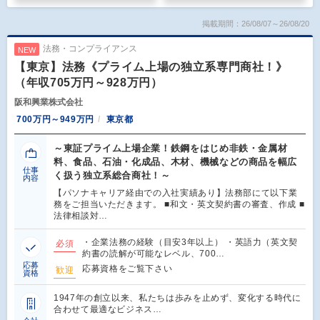
掲載期間：26/08/07～26/08/20
法務・コンプライアンス
NEW
【東京】法務《プライム上場の独立系専門商社！》
（年収705万円～928万円）
阪和興業株式会社
700万円～949万円
東京都
～東証プライム上場企業！鉄鋼をはじめ非鉄・金属材
料、食品、石油・化成品、木材、機械などの商品を幅広
仕事
く扱う独立系総合商社！～
内容
【パソナキャリア経由での入社実績あり】法務部にて以下業
務をご担当いただきます。 ■和文・英文契約書の審査、作成 ■
法律相談対…
・企業法務の経験（目安3年以上） ・英語力（英文契
必須
約書の読解が可能なレベル、700…
応募
応募資格をご覧下さい
歓迎
資格
1947年の創立以来、私たちは歩みを止めず、変化する時代に
合わせて最適なビジネス…