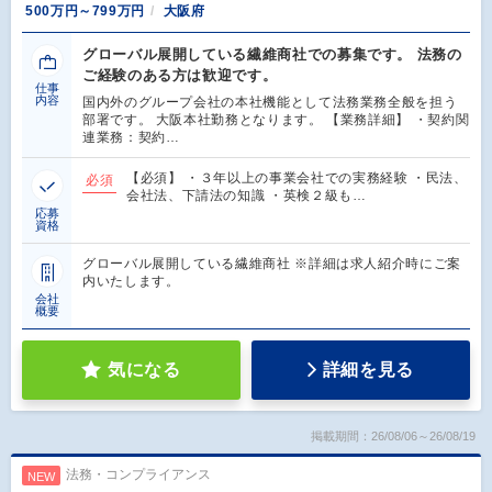
500万円～799万円
大阪府
グローバル展開している繊維商社での募集です。 法務の
ご経験のある方は歓迎です。
仕事
内容
国内外のグループ会社の本社機能として法務業務全般を担う
部署です。 大阪本社勤務となります。 【業務詳細】 ・契約関
連業務：契約…
【必須】 ・３年以上の事業会社での実務経験 ・民法、
必須
会社法、下請法の知識 ・英検２級も…
応募
資格
グローバル展開している繊維商社 ※詳細は求人紹介時にご案
内いたします。
会社
概要
気になる
詳細を見る
掲載期間：26/08/06～26/08/19
法務・コンプライアンス
NEW