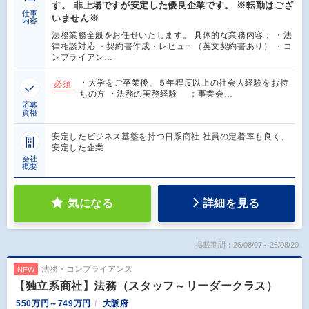
す。 非上場ですが安定した優良企業です。 ※転勤はござ
仕事
いません※
内容
法務業務全般をお任せいたします。 具体的な業務内容； ・法
律相談対応 ・契約書作成・レビュー（英文契約書あり） ・コ
ンプライアン…
・大学をご卒業後、５年程度以上の社会人経験をお持
必須
ちの方 ・法務の実務経験 ；事業会…
応募
資格
安定したビジネス基盤を持つ日系商社 社員の定着率も良く、
安定した企業
会社
概要
気になる
詳細を見る
掲載期間：26/08/07～26/08/20
法務・コンプライアンス
NEW
【独立系商社】法務（スタッフ～リーダークラス）
550万円～749万円
大阪府