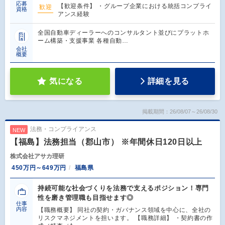
応募
【歓迎条件】 ・グループ企業における統括コンプライ
歓迎
資格
アンス経験
全国自動車ディーラーへのコンサルタント並びにプラットホ
ーム構築・支援事業 各種自動…
会社
概要
気になる
詳細を見る
掲載期間：26/08/07～26/08/30
法務・コンプライアンス
NEW
【福島】法務担当（郡山市） ※年間休日120日以上
株式会社アサカ理研
450万円～649万円
福島県
持続可能な社会づくりを法務で支えるポジション！専門
性を磨き管理職も目指せます◎
仕事
内容
【職務概要】 同社の契約・ガバナンス領域を中心に、全社の
リスクマネジメントを担います。 【職務詳細】 ・契約書の作