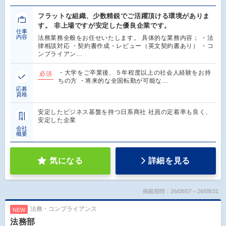
フラットな組織、少数精鋭でご活躍頂ける環境がありま
す。 非上場ですが安定した優良企業です。
仕事
内容
法務業務全般をお任せいたします。 具体的な業務内容； ・法
律相談対応 ・契約書作成・レビュー（英文契約書あり） ・コ
ンプライアン…
・大学をご卒業後、５年程度以上の社会人経験をお持
必須
ちの方 ・将来的な全国転勤が可能な…
応募
資格
安定したビジネス基盤を持つ日系商社 社員の定着率も良く、
安定した企業
会社
概要
気になる
詳細を見る
掲載期間：26/08/07～26/08/31
法務・コンプライアンス
NEW
法務部