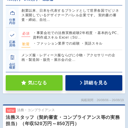
創業以来、日本を代表するブランドとして世界各国でビジネ
ス展開しているデザイナーアパレル企業です。 契約書の審
査・締結、自社…
仕事
内容
・事業会社での法務実務経験2年程度 ・基本的なPC、
必須
資料作成スキル Excel（SU…
応募
・ファッション業界での経験 ・英語スキル
歓迎
資格
メンズ服・レディース服ならびに小物・アクセサリーの企
画・製造卸・販売・展示会の企…
会社
概要
気になる
詳細を見る
掲載期間：26/08/06～26/08/19
法務・コンプライアンス
NEW
法務スタッフ（契約審査・コンプライアンス等の実務
担当）（年収520万円～850万円）