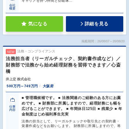
キャリアを持つ仲間と切磋琢…
会社
概要
気になる
詳細を見る
掲載期間：26/08/07～26/08/20
法務・コンプライアンス
NEW
法務担当者（リーガルチェック、契約書作成など）／
財務部で法務から始め経理財務を習得できます／心斎
橋
井上定 株式会社
500万円～749万円
大阪府
■ 管理職候補です。 ■ 法務関連のご経験のある方にお薦
めです。 ■ 財務部に所属しますので、経理財務にも幅を
仕事
広げることができます。 ■ 年間休日125日 ■ 残業少 ■ 年
内容
金制度はじめ福利厚生充実
法務の担当として、リーガルチェックや取引先との契約書・
覚書作成などをお願いします。 財務部に所属しますので、将