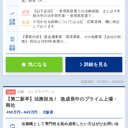
成／精査（A…
【以下必須】 ・管理系部署での法務経験、または４年
必須
制大学の法学部卒業 ・管理系部署で…
応募
※活かせる経験については上記「応募資格」欄に併記
歓迎
資格
しております
【事業内容】 貴金属事業、環境事業、その他事業 【会社の特
徴】 同社は1969年創業の…
会社
概要
気になる
詳細を見る
掲載期間：26/08/07～26/08/20
法務・コンプライアンス
NEW
【第二新卒】法務担当 / 急成長中のプライム上場・
商社
450万円～649万円
大阪府
法務職として専門性を高め成長したい方はぜひお問い合