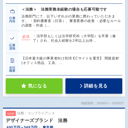
＜法務＞ 法務実務未経験の場合も応募可能です
法務部門にて、以下いずれかの業務に携わっていただきま
仕事
す。 ・契約書審査（日英）、審査業務の改善 ・必要なルール
内容
の調査・作成（…
・法学部もしくは法学研究科（大学院）を卒業（修
必須
了）され、社会人経験を2年以上お持…
応募
資格
【日本最大級の事業者向けB2B ECサイトを運営】 間接資材
(オフィス用品、工具、…
会社
概要
気になる
詳細を見る
掲載期間：26/08/07～26/08/27
法務・コンプライアンス
NEW
デザイナーズブランド 法務
400万円～549万円
東京都