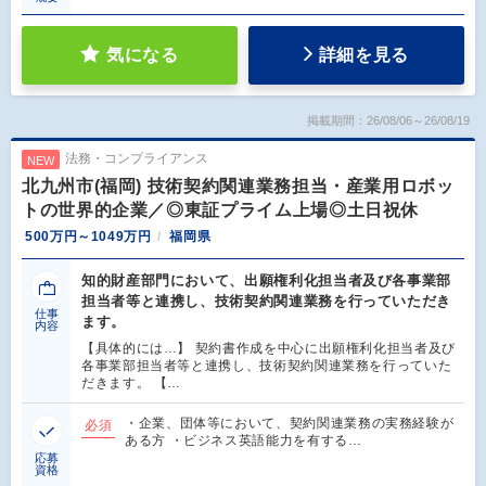
気になる
詳細を見る
掲載期間：26/08/06～26/08/19
法務・コンプライアンス
NEW
北九州市(福岡) 技術契約関連業務担当・産業用ロボッ
トの世界的企業／◎東証プライム上場◎土日祝休
500万円～1049万円
福岡県
知的財産部門において、出願権利化担当者及び各事業部
担当者等と連携し、技術契約関連業務を行っていただき
仕事
ます。
内容
【具体的には…】 契約書作成を中心に出願権利化担当者及び
各事業部担当者等と連携し、技術契約関連業務を行っていた
だきます。 【…
・企業、団体等において、契約関連業務の実務経験が
必須
ある方 ・ビジネス英語能力を有する…
応募
資格