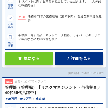
ネジメントに関する業務を担当していただきます。 【具体的
な職務内容】…
仕事
内容
法務部門での業務経験（業界不問） 普通自動車運転免
必須
許
応募
資格
半導体、電子部品、ネットワーク機器、サイバーセキュリテ
ィ製品などの商社機能を核に…
会社
概要
気になる
詳細を見る
掲載期間：26/08/07～26/08/20
法務・コンプライアンス
NEW
管理部（管理職）【リスクマネジメント・与信審査／
40代50代活躍中】
700万円～949万円
東京都