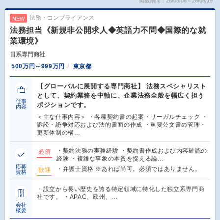
掲載期間：26/08/06～26/08/19
法務・コンプライアンス
NEW
法務担当《新規非公開求人◆英語力不問◆国際的な就
業環境》
日系専門商社
500万円～999万円
東京都
【グローバルに展開する専門商社】 法務スペシャリスト
として、契約業務を中軸に、企業法務全般を幅広く担う
仕事
ポジションです。
内容
＜主な仕事内容＞ ・各種契約書の起案・リーガルチェック ・
訴訟・紛争対応および法的書面の作成 ・重要公文書の管理・
更新体制の構…
・契約法務の実務経験 ・契約書作成および内容確認の
必須
経験 ・複雑な事象の本質を捉える論…
応募
・弁護士資格 ※あれば尚可。必須ではありません。
歓迎
資格
・設立から長い歴史を誇る特定領域に特化した独立系専門商
社です。 ・APAC、欧州、…
会社
概要