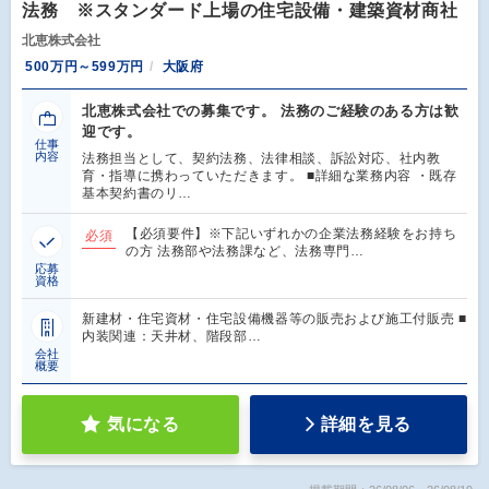
法務 ※スタンダード上場の住宅設備・建築資材商社
北恵株式会社
500万円～599万円
大阪府
北恵株式会社での募集です。 法務のご経験のある方は歓
迎です。
仕事
内容
法務担当として、契約法務、法律相談、訴訟対応、社内教
育・指導に携わっていただきます。 ■詳細な業務内容 ・既存
基本契約書のリ…
【必須要件】※下記いずれかの企業法務経験をお持ち
必須
の方 法務部や法務課など、法務専門…
応募
資格
新建材・住宅資材・住宅設備機器等の販売および施工付販売 ■
内装関連：天井材、階段部…
会社
概要
気になる
詳細を見る