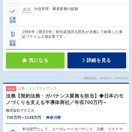
与信管理・審査業務の経験
必須
応募
資格
1666年（寛文6年）初代湯淺庄九郎氏が京都にて創業した東
証プライム上場企業です…
会社
概要
気になる
詳細を見る
掲載期間：26/08/07～26/08/20
法務・コンプライアンス
NEW
法務【契約法務・ガバナンス業務を担当】◆日本のモ
ノづくりを支える半導体商社／年収700万円～
株式会社マクニカ
700万円～1149万円
神奈川県
本社部門として、コーポレートガバナンス、法務、リスクマ