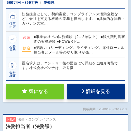
500万円～899万円
愛知県
法務担当として、契約審査、コンプライアンス活動全般な
ど、会社を支える根幹の業務を担当します。 ■具体的な法務・
ガバナンス室…
仕事
内容
■事業会社での法務経験（2～3年以上） ■和文契約書審
必須
査の実務経験 ■POWER P…
応募
■英語力（リーディング、ライティング。海外ローカル
歓迎
資格
担当者とメール等のやり取りが発…
匿名求人は、エントリー後の面談にて詳細をご紹介可能で
す。株式会社パソナは、取り扱…
会社
概要
気になる
詳細を見る
掲載期間：26/08/06～26/08/19
法務・コンプライアンス
NEW
法務担当者（法務課）