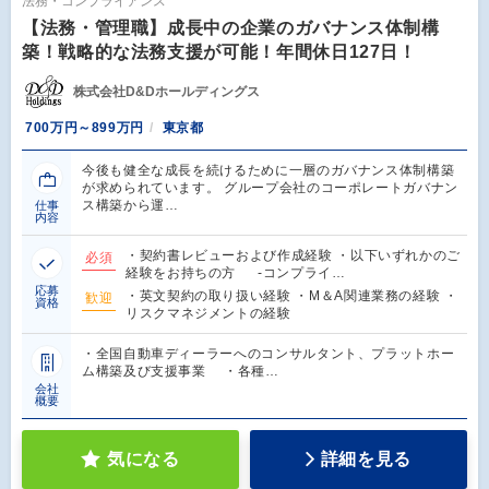
法務・コンプライアンス
【法務・管理職】成長中の企業のガバナンス体制構
築！戦略的な法務支援が可能！年間休日127日！
株式会社D&Dホールディングス
700万円～899万円
東京都
今後も健全な成長を続けるために一層のガバナンス体制構築
が求められています。 グループ会社のコーポレートガバナン
ス構築から運…
仕事
内容
・契約書レビューおよび作成経験 ・以下いずれかのご
必須
経験をお持ちの方 -コンプライ…
応募
・英文契約の取り扱い経験 ・M＆A関連業務の経験 ・
歓迎
資格
リスクマネジメントの経験
・全国自動車ディーラーへのコンサルタント、プラットホー
ム構築及び支援事業 ・各種…
会社
概要
気になる
詳細を見る