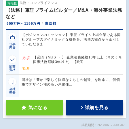
法務・コンプライアンス
再掲載
【法務】東証プライムビルダー／M&A・海外事業法務
など
600万円～1199万円
東京都
【ポジションのミッション】 東証プライム上場企業である同
社グループのダイナミックな成長を、法務の観点から牽引し
ていただきま…
仕事
内容
【必須（MUST）】 企業法務経験10年以上（そのうち
必須
国際法務経験3年以上） 【歓迎…
応募
.
歓迎
資格
同社は「豊かで楽しく快適なくらしの創造」を理念に、低価
格でデザイン性の高い戸建住…
会社
概要
気になる
詳細を見る
掲載期間：26/08/07～26/09/07