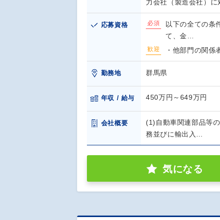
力会社（製造会社）に
必須
以下の全ての条
応募資格
て、金…
歓迎
・他部門の関係
群馬県
勤務地
450万円～649万円
年収 / 給与
(1)自動車関連部品等
会社概要
務並びに輸出入…
気になる