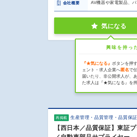
AV機器や家電製品、
会社概要
気になる
興味を持っ
『★気になる』
ボタンを押
ェント・求人企業へ
匿名
で
届いたり、非公開求人が、
た求人は『★気になる』を
生産管理・品質管理・品質保
再掲載
【西日本／品質保証】東証プ