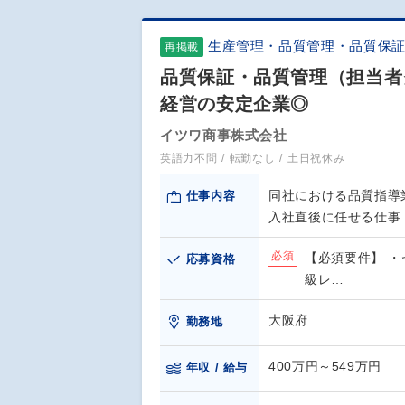
生産管理・品質管理・品質保
再掲載
品質保証・品質管理（担当者
経営の安定企業◎
イツワ商事株式会社
英語力不問
転勤なし
土日祝休み
同社における品質指導
仕事内容
入社直後に任せる仕事
必須
【必須要件】 ・
応募資格
級レ…
大阪府
勤務地
400万円～549万円
年収 / 給与