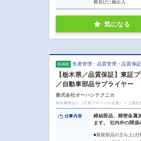
務並びに輸出入…
気になる
生産管理・品質管理・品質保
再掲載
【栃木県／品質保証】東証プ
／自動車部品サプライヤー
株式会社オーハシテクニカ
海外展開あり（日系グローバル企業）
上場企
締結部品、精密金属
仕事内容
ます。 社内外の関
■新規部品の立ち上げ計