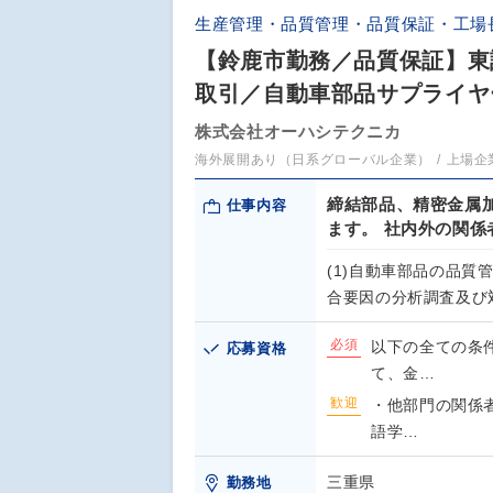
生産管理・品質管理・品質保証・工場
【鈴鹿市勤務／品質保証】東
取引／自動車部品サプライヤ
株式会社オーハシテクニカ
海外展開あり（日系グローバル企業）
上場企
締結部品、精密金属
仕事内容
ます。 社内外の関
(1)自動車部品の品質
合要因の分析調査及び対
必須
以下の全ての条
応募資格
て、金…
歓迎
・他部門の関係
語学…
三重県
勤務地