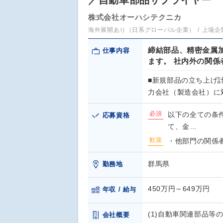
／自動車部品サプライヤー
株式会社オーハシテクニカ
海外展開あり（日系グローバル企業）
上場企
締結部品、精密金属
仕事内容
ます。 社内外の関
■新規部品の立ち上げ計
力会社（製造会社）に
必須
以下の全ての条
応募資格
て、金…
歓迎
・他部門の関係
群馬県
勤務地
450万円～649万円
年収 / 給与
(1)自動車関連部品等
会社概要