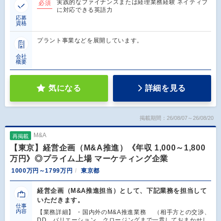
実践的なファイナンスまたは経理業務経験 ネイティブ
必須
に対応できる英語力
応募
資格
プラント事業などを展開しています。
会社
概要
気になる
詳細を見る
掲載期間：26/08/07～26/08/20
M&A
再掲載
【東京】経営企画（M&A推進）《年収 1,000～1,800
万円》◎プライム上場 マーケティング企業
1000万円～1799万円
東京都
経営企画（M&A推進担当）として、下記業務を担当して
いただきます。
仕事
内容
【業務詳細】 ・国内外のM&A推進業務 （相手方との交渉、
DD、バリエーション、クロージングまで一貫しておまかせし