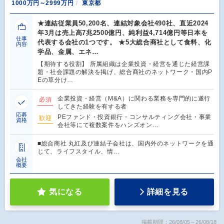
1000万円～2999万円
東京都
★連結従業員50,200名、連結対象会社490社、直近2024
年3月は売上高7兆2500億円、純利益4,714億円等日本を
仕事
代表する会社の1つです。 ★5大総合商社として食料、化
内容
学品、金属、エネ…
【期待する役割】 所属組織は企業投資・経営を通じた経営課
題・社会課題の解決を掲げ、総合商社のネットワーク・国内P
Eの草分け…
企業投資・経営（M&A）に関わる業務を専門的に遂行
必須
してきた経験を有する者
応募
PEファンド・投資銀行・コンサルティング会社・事業
歓迎
資格
会社等にて複数案件をハンズオン…
■総合商社 丸紅及び連結子会社は、国内外のネットワークを通
じて、ライフスタイル、情…
会社
概要
気になる
詳細を見る
掲載期間：26/08/05～26/08/18