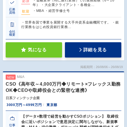
・金融業界（特に銀行業務）での業務経験（6～10
必須
年） ・大企業クライアント・各種金…
応募
・MBA ・経営学修士号
歓迎
資格
・世界各国で事業を展開する大手外資系金融機関です。 ・銀
行業務をはじめ投資銀行業務…
会社
概要
気になる
詳細を見る
掲載期間：26/08/06～26/08/19
M&A
NEW
CSO《高年収～4,000万円◆リモート×フレックス勤務
OK◆CEOや取締役会との緊密な連携》
日系フィンテック企業
3000万円～4999万円
東京都
【データ×数理で経営を動かすCSOポジション】 取締役
会に近いポジションで意思決定に関与しながら、新規事
仕事