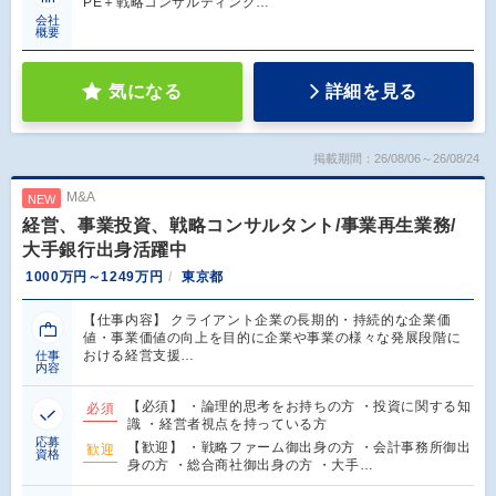
PE＋戦略コンサルティング…
会社
概要
気になる
詳細を見る
掲載期間：26/08/06～26/08/24
M&A
NEW
経営、事業投資、戦略コンサルタント/事業再生業務/
大手銀行出身活躍中
1000万円～1249万円
東京都
【仕事内容】 クライアント企業の長期的・持続的な企業価
値・事業価値の向上を目的に企業や事業の様々な発展段階に
おける経営支援…
仕事
内容
【必須】 ・論理的思考をお持ちの方 ・投資に関する知
必須
識 ・経営者視点を持っている方
応募
【歓迎】 ・戦略ファーム御出身の方 ・会計事務所御出
歓迎
資格
身の方 ・総合商社御出身の方 ・大手…