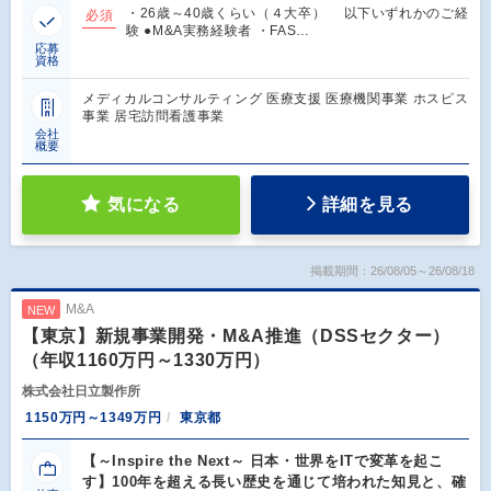
・26歳～40歳くらい（４大卒） 以下いずれかのご経
必須
験 ●M&A実務経験者 ・FAS…
応募
資格
メディカルコンサルティング 医療支援 医療機関事業 ホスピス
事業 居宅訪問看護事業
会社
概要
気になる
詳細を見る
掲載期間：26/08/05～26/08/18
M&A
NEW
【東京】新規事業開発・M&A推進（DSSセクター）
（年収1160万円～1330万円）
株式会社日立製作所
1150万円～1349万円
東京都
【～Inspire the Next～ 日本・世界をITで変革を起こ
す】100年を超える長い歴史を通じて培われた知見と、確