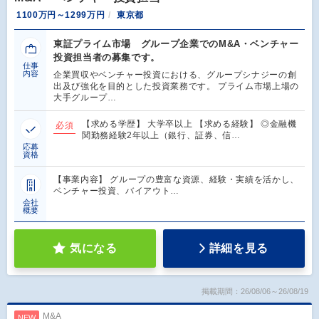
1100万円～1299万円
東京都
東証プライム市場 グループ企業でのM&A・ベンチャー
投資担当者の募集です。
仕事
内容
企業買収やベンチャー投資における、グループシナジーの創
出及び強化を目的とした投資業務です。 プライム市場上場の
大手グループ…
【求める学歴】 大学卒以上 【求める経験】 ◎金融機
必須
関勤務経験2年以上（銀行、証券、信…
応募
資格
【事業内容】 グループの豊富な資源、経験・実績を活かし、
ベンチャー投資、バイアウト…
会社
概要
気になる
詳細を見る
掲載期間：26/08/06～26/08/19
M&A
NEW