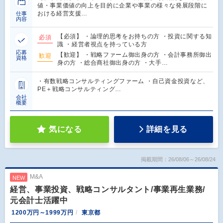
値・事業価値の向上を目的に企業や事業の様々な発展段階に
おける経営支援…
仕事
内容
【必須】 ・論理的思考をお持ちの方 ・投資に関する知
必須
識 ・経営者視点を持っている方
応募
【歓迎】 ・戦略ファーム御出身の方 ・会計事務所御出
歓迎
資格
身の方 ・総合商社御出身の方 ・大手…
・有数戦略コンサルティングファーム ・自己資金投資など、
PE＋戦略コンサルティング…
会社
概要
気になる
詳細を見る
掲載期間：26/08/06～26/08/24
M&A
NEW
経営、事業投資、戦略コンサルタント/事業再生業務/
元会計士活躍中
1200万円～1999万円
東京都