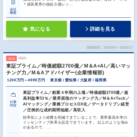
＊成長業界の福祉介護レン…
会社
概要
気になる
詳細を見る
掲載期間：26/08/04～26/08/17
M&A
NEW
東証プライム／時価総額2700億／M＆A×AI／高いマッ
チング力／M＆Aアドバイザー(企業情報部)
1200万円～4999万円
東京都 / 愛知県 / 大阪府 / 福岡県
東証プライム／創業４年弱の上場／時価総額2700億／超
高利益率53％／業界屈指のマッチング力／M＆A×Tech／
仕事
AIマッチング／業務プロセスDX化／データドリブン経営
内容
／圧倒的な成約期間短縮／高収入
効率化により経費を削減できていることで、業界最高水準の
インセンティブ体系を設定できています。 以上のような強み
があるので、…