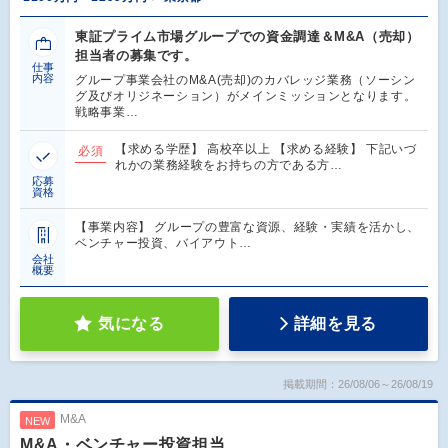
東証プライム市場グループでの資金調達＆M&A（売却）
担当者の募集です。
仕事
内容
グループ事業会社のM&A(売却)のカバレッジ業務（ソーシン
グ及びオリジネーション）がメインミッションとなります。
戦略事業…
【求める学歴】 高校卒以上 【求める経験】 下記いづ
必須
れかの業務経験をお持ちの方である方…
応募
資格
【事業内容】 グループの豊富な資源、経験・実績を活かし、
ベンチャー投資、バイアウト…
会社
概要
気になる
詳細を見る
掲載期間：26/08/06～26/08/19
M&A
NEW
M&A・ベンチャー投資担当