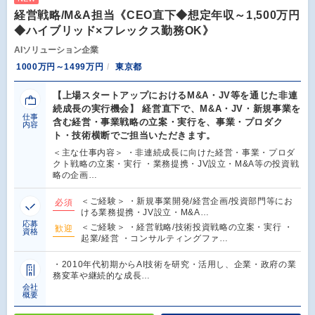
経営戦略/M&A担当《CEO直下◆想定年収～1,500万円
◆ハイブリッド×フレックス勤務OK》
AIソリューション企業
1000万円～1499万円
東京都
【上場スタートアップにおけるM&A・JV等を通じた非連
続成長の実行機会】 経営直下で、M&A・JV・新規事業を
仕事
含む経営・事業戦略の立案・実行を、事業・プロダク
内容
ト・技術横断でご担当いただきます。
＜主な仕事内容＞ ・非連続成長に向けた経営・事業・プロダ
クト戦略の立案・実行 ・業務提携・JV設立・M&A等の投資戦
略の企画…
＜ご経験＞ ・新規事業開発/経営企画/投資部門等にお
必須
ける業務提携・JV設立・M&A…
応募
＜ご経験＞ ・経営戦略/技術投資戦略の立案・実行 ・
歓迎
資格
起業/経営 ・コンサルティングファ…
・2010年代初期からAI技術を研究・活用し、企業・政府の業
務変革や継続的な成長…
会社
概要