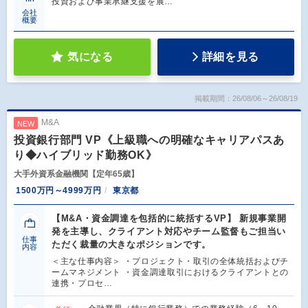
投資および事業承継支援を展…
会社
概要
気になる
詳細を見る
掲載期間：26/08/06～26/08/19
M&A
NEW
投資銀行部門 VP《上級職への明確なキャリアパスあ
り◆ハイブリッド勤務OK》
大手外資系金融機関【定年65歳】
1500万円～4999万円
東京都
【M&A・資金調達を包括的に統括するVP】 新規事業開
発を主導し、クライアント対応やチーム監督もご担当い
仕事
ただく裁量の大きなポジションです。
内容
＜主な仕事内容＞ ・プロジェクト・取引の全体統括およびチ
ームマネジメント ・資金調達取引におけるクライアントとの
連携・プロセ…