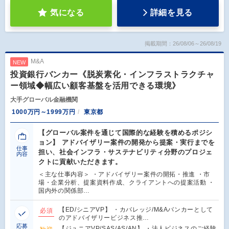
気になる
詳細を見る
掲載期間：26/08/06～26/08/19
M&A
NEW
投資銀行バンカー《脱炭素化・インフラストラクチャ
ー領域◆幅広い顧客基盤を活用できる環境》
大手グローバル金融機関
1000万円～1999万円
東京都
【グローバル案件を通じて国際的な経験を積めるポジシ
ョン】 アドバイザリー案件の開発から提案・実行までを
仕事
担い、社会インフラ・サステナビリティ分野のプロジェ
内容
クトに貢献いただきます。
＜主な仕事内容＞ ・アドバイザリー案件の開拓・推進 ・市
場・企業分析、提案資料作成、クライアントへの提案活動 ・
国内外の関係部…
【ED/シニアVP】 ・カバレッジ/M&Aバンカーとして
必須
のアドバイザリービジネス推…
応募
【ジュニアVP/SAS/AS/AN】 ・法人ビジネスのご経験