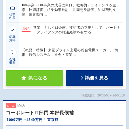
■AI事業・DX事業の成長に向け、戦略的アライアンスを主
導。技術評価、相乗効果検討、共同開発計画、知財契約支
援、業界動向…
仕事
内容
営業、もしくは企画、技術者の立場として、パートナ
必須
ーアライアンスの推進経験を有する…
応募
資格
【概要・特徴】 東証プライム上場の総合電機メーカー。 情
報・通信システム、社会・産業…
会社
概要
気になる
詳細を見る
掲載期間：26/08/05～26/08/18
M&A
NEW
コーポレートIT部門 本部長候補
1000万円～1349万円
東京都