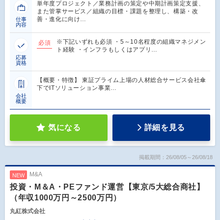
単年度プロジェクト／業務計画の策定や中期計画策定支援、
また管掌サービス／組織の目標・課題を整理し、構築・改
善・進化に向け…
仕事
内容
※下記いずれも必須 ・5～10名程度の組織マネジメン
必須
ト経験 ・インフラもしくはアプリ…
応募
資格
【概要・特徴】 東証プライム上場の人材総合サービス会社傘
下でITソリューション事業…
会社
概要
気になる
詳細を見る
掲載期間：26/08/05～26/08/18
M&A
NEW
投資・M＆A・PEファンド運営【東京/5大総合商社】
（年収1000万円～2500万円）
丸紅株式会社