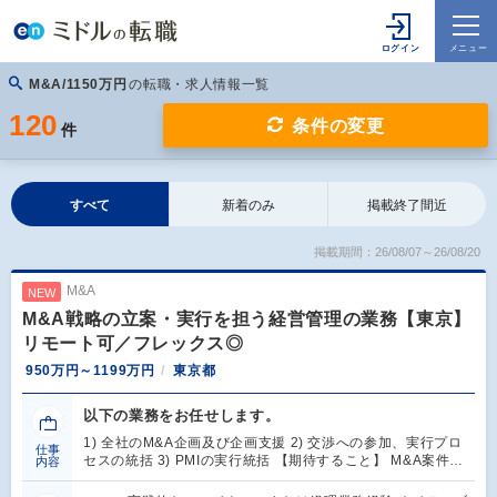
M&A/1150万円
の転職・求人情報一覧
120
条件の変更
件
すべて
新着のみ
掲載終了間近
掲載期間：26/08/07～26/08/20
M&A
NEW
M&A戦略の立案・実行を担う経営管理の業務【東京】
リモート可／フレックス◎
950万円～1199万円
東京都
以下の業務をお任せします。
1) 全社のM&A企画及び企画支援 2) 交渉への参加、実行プロ
仕事
セスの統括 3) PMIの実行統括 【期待すること】 M&A案件…
内容