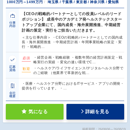
1000万円～1499万円
埼玉県 / 千葉県 / 東京都 / 神奈川県 / 愛知県
【CEOの戦略的パートナーとしての役員レベルのリード
ポジション】 成長中のアカデミア発ヘルステックスター
仕事
トアップ企業にて、国内成長・海外展開推進、中期経営
内容
計画の策定・実行をご担当いただきます。
＜主な仕事内容＞ ・CEOの戦略的パートナーとしての国内成
長・海外展開推進 ・中期経営計画・年間事業戦略の策定・実
行 ・戦略的…
・経営企画・戦略経験 ・複数年間の経営計画策定・戦
必須
略実行の実績 ・変化の速い環境でC…
応募
・ヘルスケア/ライフサイエンス/デジタルヘルス分野で
歓迎
資格
のご経験 （他業界で革新的な戦…
・医療・ヘルスケア分野におけるITサービス・アプリの開発・
提供を行っています。 ・…
会社
概要
気になる
詳細を見る
掲載期間：26/08/06～26/08/19