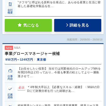
“ナフサ"と呼ばれる原料を出発点に、あらゆる産業と生活に密
着した基礎化学製品を生…
会社
概要
気になる
詳細を見る
掲載期間：26/08/05～26/08/18
M&A
NEW
事業グロースマネージャー候補
950万円～1249万円
東京都
【お任せしたい役割】 当社では同業他社のロールアップMAを
年間20件ほど行っており、今後も事業の柱としてより一層推
進させて…
仕事
内容
＊4年制大卒以上 【必要なスキル・経験】 ・M&AのD
必須
Dにて財務分析を行った経験があ…
応募
資格
福祉用具レンタル・販売、居宅介護支援事業、寝具リース等