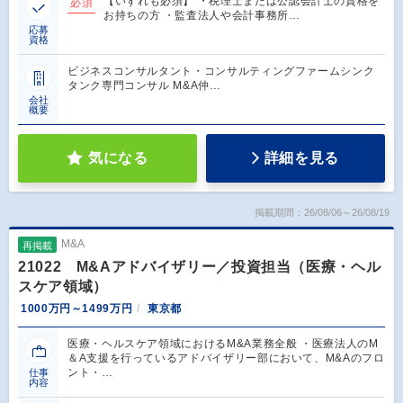
【いずれも必須】 ・税理士または公認会計士の資格を
必須
お持ちの方 ・監査法人や会計事務所…
応募
資格
ビジネスコンサルタント・コンサルティングファームシンク
タンク専門コンサル M&A仲…
会社
概要
気になる
詳細を見る
掲載期間：26/08/06～26/08/19
M&A
再掲載
21022 M&Aアドバイザリー／投資担当（医療・ヘル
スケア領域）
1000万円～1499万円
東京都
医療・ヘルスケア領域におけるM&A業務全般 ・医療法人のM
＆A支援を行っているアドバイザリー部において、M&Aのフロ
ント・…
仕事
内容