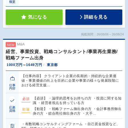
概要
気になる
詳細を見る
掲載期間：26/08/06～26/08/24
M&A
NEW
経営、事業投資、戦略コンサルタント/事業再生業務/
戦略ファーム出身
1000万円～1649万円
東京都
【仕事内容】 クライアント企業の長期的・持続的な企業価
値・事業価値の向上を目的に企業や事業の様々な発展段階に
おける経営支援…
仕事
内容
【必須】 ・論理的思考をお持ちの方 ・投資に関する知
必須
識 ・経営者視点を持っている方
応募
【歓迎】 ・戦略ファーム御出身の方 ・会計事務所御出
歓迎
資格
身の方 ・総合商社御出身の方 ・大手…
・有数戦略コンサルティングファーム ・自己資金投資など、