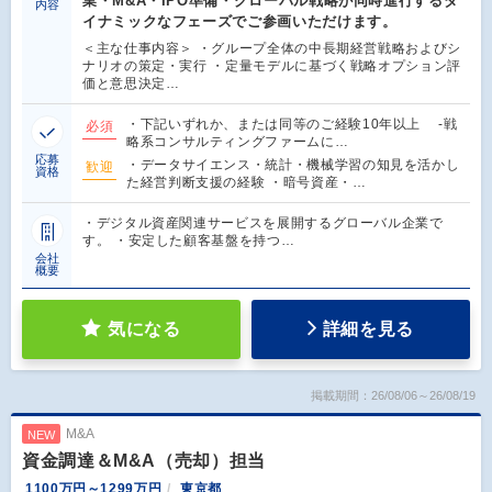
業・M&A・IPO準備・グローバル戦略が同時進行するダ
内容
イナミックなフェーズでご参画いただけます。
＜主な仕事内容＞ ・グループ全体の中長期経営戦略およびシ
ナリオの策定・実行 ・定量モデルに基づく戦略オプション評
価と意思決定…
・下記いずれか、または同等のご経験10年以上 ‐戦
必須
略系コンサルティングファームに…
応募
・データサイエンス・統計・機械学習の知見を活かし
歓迎
資格
た経営判断支援の経験 ・暗号資産・…
・デジタル資産関連サービスを展開するグローバル企業で
す。 ・安定した顧客基盤を持つ…
会社
概要
気になる
詳細を見る
掲載期間：26/08/06～26/08/19
M&A
NEW
資金調達＆M&A（売却）担当
1100万円～1299万円
東京都