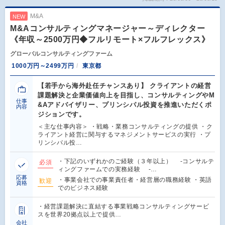
M&A
NEW
M&Aコンサルティングマネージャー～ディレクター
《年収～2500万円◆フルリモート×フルフレックス》
グローバルコンサルティングファーム
1000万円～2499万円
東京都
【若手から海外赴任チャンスあり】 クライアントの経営
課題解決と企業価値向上を目指し、コンサルティングやM
仕事
&Aアドバイザリー、プリンシパル投資を推進いただくポ
内容
ジションです。
＜主な仕事内容＞ ・戦略・業務コンサルティングの提供 ・ク
ライアント経営に関与するマネジメントサービスの実行 ・プ
リンシパル投…
・下記のいずれかのご経験（３年以上） -コンサルテ
必須
ィングファームでの実務経験 -…
応募
・事業会社での事業責任者・経営層の職務経験 ・英語
歓迎
資格
でのビジネス経験
・経営課題解決に直結する事業戦略コンサルティングサービ
スを世界20拠点以上で提供…
会社