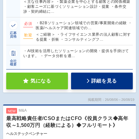
＜主な仕事内容＞ ・製薬企業を中心とする顧客との関係構築
・顧客ニーズに基づくソリューション設計・提案 ・条件交
渉・契約締結に…
・B2Bソリューション領域での営業/事業開発の経験 ・
必須
医薬/ヘルスケア関連領域での…
応募
＜ご経験＞ ・ライフサイエンス業界の法人顧客に対す
歓迎
資格
る提案・折衝 ・コンサルティングフ…
・AI技術を活用したソリューションの開発・提供を手掛けて
います。 ・データ分析を通…
会社
概要
気になる
詳細を見る
掲載期間：26/08/06～26/08/19
M&A
NEW
最高戦略責任者/CSOまたはCFO《役員クラス◆高年
収～1,500万円（経験による）◆フルリモート》
ヘルステックベンチャー