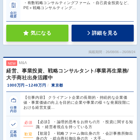
・有数戦略コンサルティングファーム ・自己資金投資など、
PE＋戦略コンサルティング…
会社
概要
気になる
詳細を見る
掲載期間：26/08/06～26/08/24
M&A
NEW
経営、事業投資、戦略コンサルタント/事業再生業務/
大手商社出身活躍中
1000万円～1249万円
東京都
【仕事内容】 クライアント企業の長期的・持続的な企業価
値・事業価値の向上を目的に企業や事業の様々な発展段階に
おける経営支援…
仕事
内容
【必須】 ・論理的思考をお持ちの方 ・投資に関する知
必須
識 ・経営者視点を持っている方
応募
【歓迎】 ・戦略ファーム御出身の方 ・会計事務所御出
歓迎
資格
身の方 ・総合商社御出身の方 ・大手…