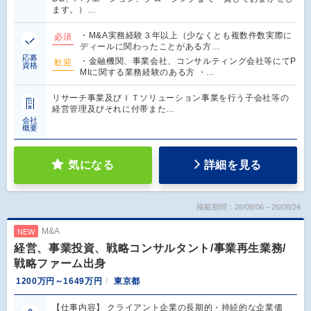
ます。）…
・M&A実務経験３年以上（少なくとも複数件数実際に
必須
ディールに関わったことがある方…
応募
・金融機関、事業会社、コンサルティング会社等にてP
歓迎
資格
MIに関する業務経験のある方 ・…
リサーチ事業及びＩＴソリューション事業を行う子会社等の
経営管理及びそれに付帯また…
会社
概要
気になる
詳細を見る
掲載期間：26/08/06～26/08/24
M&A
NEW
経営、事業投資、戦略コンサルタント/事業再生業務/
戦略ファーム出身
1200万円～1649万円
東京都
【仕事内容】 クライアント企業の長期的・持続的な企業価