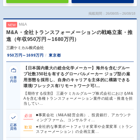
掲載期間：26/08/05～26/08/18
M&A
NEW
M&A・全社トランスフォーメーションの戦略立案・推
進（年収950万円～1680万円）
三菱ケミカル株式会社
950万円～1699万円
東京都
【日本国内最大の総合化学メーカー】海外を含むグルー
プ社数350社を有するグローバルメーカー ジョブ型の雇
仕事
用形態を採用し、自身のキャリアを主体的に構築できる
内容
環境/フレックス有/リモートワーク可/…
【期待する役割】 三菱ケミカルグループ株式会社におけるM&
Aを含む各種トランスフォーメーション案件の組成・推進を担
当してい…
■事業会社（M&A/経営企画）、投資銀行、アカウンテ
必須
ィングファーム、コンサルティ…
応募
●全社的な事業ポートフォリオ変革や企業変革（トラン
歓迎
資格
スフォーメーション）の企画立案…