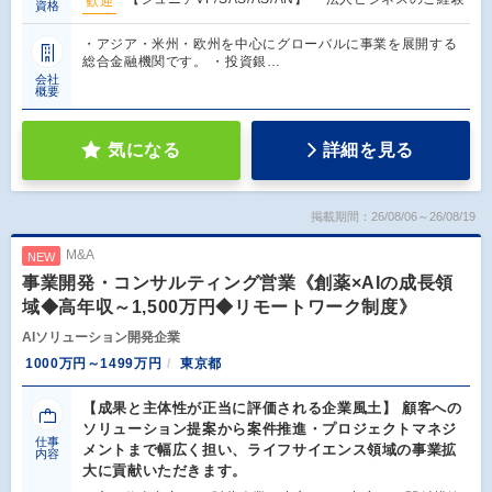
歓迎
資格
・アジア・米州・欧州を中心にグローバルに事業を展開する
総合金融機関です。 ・投資銀…
会社
概要
気になる
詳細を見る
掲載期間：26/08/06～26/08/19
M&A
NEW
事業開発・コンサルティング営業《創薬×AIの成長領
域◆高年収～1,500万円◆リモートワーク制度》
AIソリューション開発企業
1000万円～1499万円
東京都
【成果と主体性が正当に評価される企業風土】 顧客への
ソリューション提案から案件推進・プロジェクトマネジ
仕事
メントまで幅広く担い、ライフサイエンス領域の事業拡
内容
大に貢献いただきます。