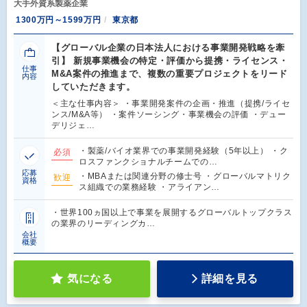
大手外資系製薬企業
1300万円～1599万円
東京都
【グローバル企業の日本法人における事業開発戦略を牽
引】 新規事業機会の特定・評価から提携・ライセンス・
仕事
M&A案件の推進まで、複数の重要プロジェクトをリード
内容
していただきます。
＜主な仕事内容＞ ・事業開発案件の企画・推進（提携/ライセ
ンス/M&A等） ・案件ソーシング・事業機会の評価 ・デュー
デリジェ…
・製薬/バイオ業界での事業開発経験（5年以上） ・ク
必須
ロスファンクショナルチームでの…
応募
・MBAまたは関連分野の修士号 ・グローバルマトリク
歓迎
資格
ス組織での業務経験 ・アライアン…
・世界100ヵ国以上で事業を展開するグローバルトップクラス
の業界のリーディングカ…
会社
概要
気になる
詳細を見る