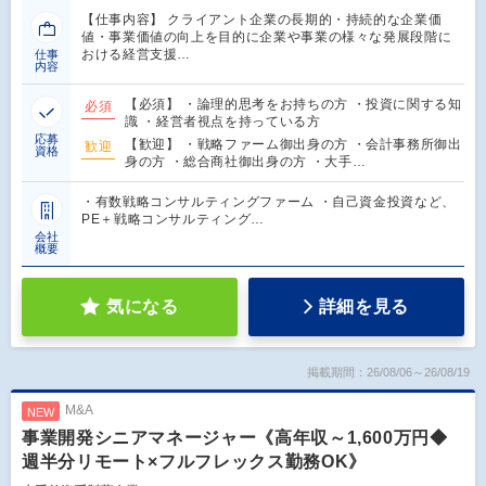
【仕事内容】 クライアント企業の長期的・持続的な企業価
値・事業価値の向上を目的に企業や事業の様々な発展段階に
おける経営支援…
仕事
内容
【必須】 ・論理的思考をお持ちの方 ・投資に関する知
必須
識 ・経営者視点を持っている方
応募
【歓迎】 ・戦略ファーム御出身の方 ・会計事務所御出
歓迎
資格
身の方 ・総合商社御出身の方 ・大手…
・有数戦略コンサルティングファーム ・自己資金投資など、
PE＋戦略コンサルティング…
会社
概要
気になる
詳細を見る
掲載期間：26/08/06～26/08/19
M&A
NEW
事業開発シニアマネージャー《高年収～1,600万円◆
週半分リモート×フルフレックス勤務OK》