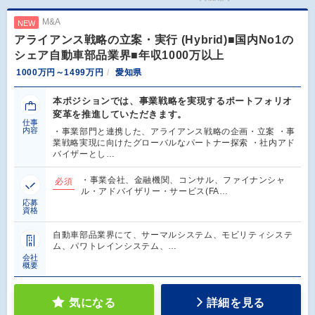
M&A
NEW
アライアンス戦略の立案・実行 (Hybrid)■国内No1の
シェア自動車部品業界■年収1000万以上
1000万円～1499万円
愛知県
本ポジションでは、事業戦略を実現するポートフォリオ
変革を推進していただきます。
仕事
内容
・事業部門と連携した、アライアンス戦略の企画・立案 ・事
業戦略実現に向けたグローバルなパートナー探索 ・社内アド
バイザーとし…
・事業会社、金融機関、コンサル、ファイナンシャ
必須
ル・アドバイザリー・サービス(FA…
応募
資格
自動車部品業界にて、サーマルシステム、モビリティシステ
ム、パワトレインシステム、…
会社
概要
気になる
詳細を見る