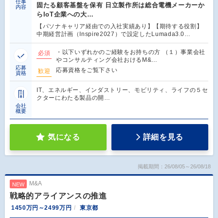
仕事
固たる顧客基盤を保有 日立製作所は総合電機メーカーか
内容
らIoT企業への大…
【パソナキャリア経由での入社実績あり】【期待する役割】
中期経営計画（Inspire2027）で設定したLumada3.0…
・以下いずれかのご経験をお持ちの方 （１）事業会社
必須
やコンサルティング会社おけるM&…
応募
応募資格をご覧下さい
歓迎
資格
IT、エネルギー、インダストリー、モビリティ、ライフの５セ
クターにわたる製品の開…
会社
概要
気になる
詳細を見る
掲載期間：26/08/05～26/08/18
M&A
NEW
戦略的アライアンスの推進
1450万円～2499万円
東京都