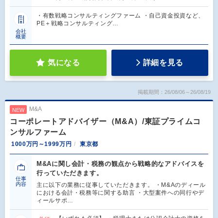
・有数戦略コンサルティングファーム ・自己資金投資など、
PE＋戦略コンサルティング…
会社
概要
気になる
詳細を見る
掲載期間：26/08/06～26/08/19
M&A
NEW
コーポレートアドバイザー（M&A）/東証プライムコ
ンサルファーム
1000万円～1999万円
東京都
M&Aに関し会計・税務の観点から戦略的なアドバイスを
行っていただきます。
仕事
内容
主に以下の業務に従事していただきます。 ・M&Aのディール
における会計・税務等に関する助言 ・大型案件への同行やデ
ィールサポ…