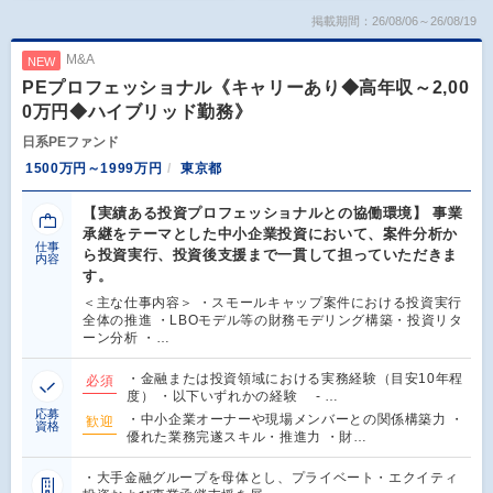
掲載期間：26/08/06～26/08/19
M&A
NEW
PEプロフェッショナル《キャリーあり◆高年収～2,00
0万円◆ハイブリッド勤務》
日系PEファンド
1500万円～1999万円
東京都
【実績ある投資プロフェッショナルとの協働環境】 事業
承継をテーマとした中小企業投資において、案件分析か
仕事
ら投資実行、投資後支援まで一貫して担っていただきま
内容
す。
＜主な仕事内容＞ ・スモールキャップ案件における投資実行
全体の推進 ・LBOモデル等の財務モデリング構築・投資リタ
ーン分析 ・…
・金融または投資領域における実務経験（目安10年程
必須
度） ・以下いずれかの経験 - …
応募
・中小企業オーナーや現場メンバーとの関係構築力 ・
歓迎
資格
優れた業務完遂スキル・推進力 ・財…
・大手金融グループを母体とし、プライベート・エクイティ