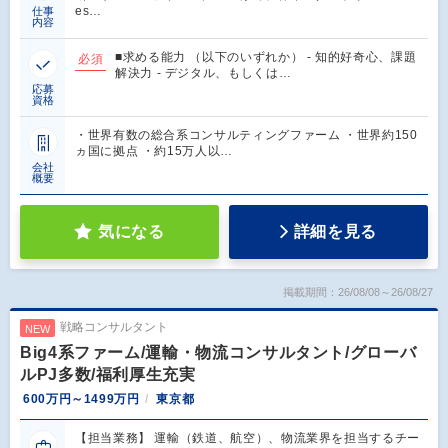
es…
仕事
内容
■求める能力 （以下のいずれか） - 知的好奇心、課題
必須
解決力 - デジタル、もしくは…
応募
資格
・世界有数の総合系コンサルティングファーム ・世界約150
ヵ国に拠点 ・約15万人以…
会社
概要
気になる
詳細を見る
掲載期間：26/08/08～26/08/27
戦略コンサルタント
NEW
Big4系ファーム/運輸・物流コンサルタント/グローバ
ルPJ多数/福利厚生充実
600万円～1499万円
東京都
【担当業務】 運輸（鉄道、航空）、物流業界を担当するチー