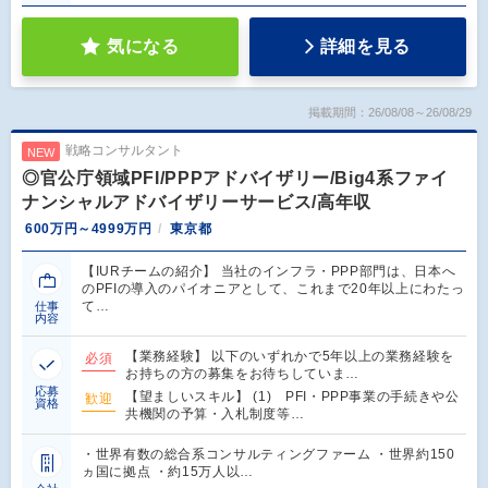
気になる
詳細を見る
掲載期間：26/08/08～26/08/29
戦略コンサルタント
NEW
◎官公庁領域PFI/PPPアドバイザリー/Big4系ファイ
ナンシャルアドバイザリーサービス/高年収
600万円～4999万円
東京都
【IURチームの紹介】 当社のインフラ・PPP部門は、日本へ
のPFIの導入のパイオニアとして、これまで20年以上にわたっ
て…
仕事
内容
【業務経験】 以下のいずれかで5年以上の業務経験を
必須
お持ちの方の募集をお待ちしていま…
応募
【望ましいスキル】 (1) PFI・PPP事業の手続きや公
歓迎
資格
共機関の予算・入札制度等…
・世界有数の総合系コンサルティングファーム ・世界約150
ヵ国に拠点 ・約15万人以…