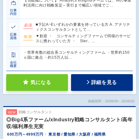
【当組織について】 Analytics Insightsチームでは、AIの事業
利活用に向け戦略策定～実行まで幅広い領域でご…
仕事
内容
■下記A~Eいずれかの要素を持っている方 A. アナリテ
必須
ィクスコンサルタントとして…
応募
▼歓迎 ・ コンサルティングファームで同様のサービ
歓迎
資格
スに携わっていた方 ・ SIer、…
・世界有数の総合系コンサルティングファーム ・世界約150
ヵ国に拠点 ・約15万人以…
会社
概要
気になる
詳細を見る
掲載期間：26/08/08～26/08/26
戦略コンサルタント
NEW
◎Big4系ファーム/xIndustry戦略コンサルタント/高年
収/福利厚生充実
600万円～4999万円
東京都 / 愛知県 / 大阪府 / 福岡県