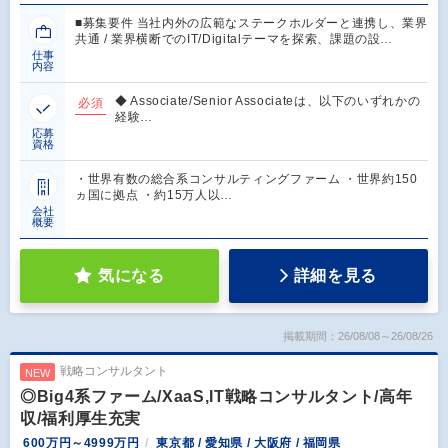
■募集要件 当社内外の広範なステークホルダーと連携し、業界
共通 / 業界横断でのIT/Digitalテーマを探索、課題の設…
仕事
内容
◆ Associate/Senior Associateは、以下のいずれかの
必須
経験…
応募
資格
・世界有数の総合系コンサルティングファーム ・世界約150
ヵ国に拠点 ・約15万人以…
会社
概要
気になる
詳細を見る
掲載期間：26/08/08～26/08/26
戦略コンサルタント
NEW
◎Big4系ファーム/XaaS,IT戦略コンサルタント/高年
収/福利厚生充実
600万円～4999万円
東京都 / 愛知県 / 大阪府 / 福岡県