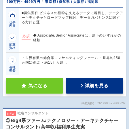
600万円～4999万円
東京都 / 愛知県 / 大阪府 / 福岡県
■募集要件 ビジネスの根幹を支えるデータに着目し、データア
ーキテクチャとロードマップ検討、データガバナンスに関す
る方針と運…
仕事
内容
◆ Associate/Senior Associateは、以下のいずれかの
必須
経験…
応募
資格
・世界有数の総合系コンサルティングファーム ・世界約150
ヵ国に拠点 ・約15万人以…
会社
概要
気になる
詳細を見る
掲載期間：26/08/08～26/08/26
戦略コンサルタント
NEW
◎Big4系ファーム/テクノロジー・アーキテクチャー
コンサルタント/高年収/福利厚生充実