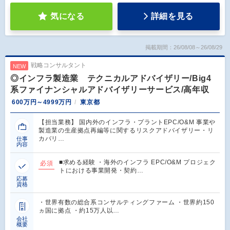
気になる
詳細を見る
掲載期間：26/08/08～26/08/29
戦略コンサルタント
NEW
◎インフラ製造業 テクニカルアドバイザリー/Big4
系ファイナンシャルアドバイザリーサービス/高年収
600万円～4999万円
東京都
【担当業務】 国内外のインフラ・プラントEPC/O&M 事業や
製造業の生産拠点再編等に関するリスクアドバイザリー・リ
カバリ…
仕事
内容
■求める経験 ・海外のインフラ EPC/O&M プロジェク
必須
トにおける事業開発・契約…
応募
資格
・世界有数の総合系コンサルティングファーム ・世界約150
ヵ国に拠点 ・約15万人以…
会社
概要