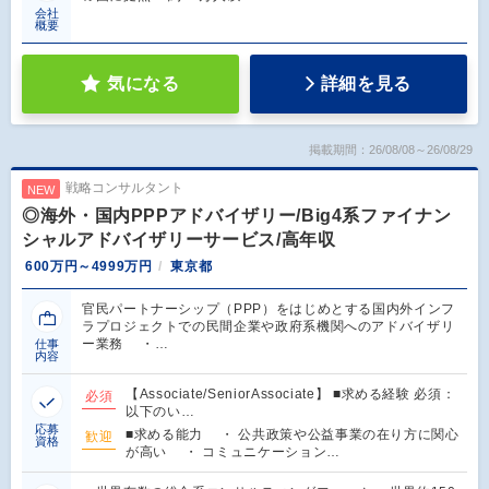
会社
概要
気になる
詳細を見る
掲載期間：26/08/08～26/08/29
戦略コンサルタント
NEW
◎海外・国内PPPアドバイザリー/Big4系ファイナン
シャルアドバイザリーサービス/高年収
600万円～4999万円
東京都
官民パートナーシップ（PPP）をはじめとする国内外インフ
ラプロジェクトでの民間企業や政府系機関へのアドバイザリ
ー業務 ・…
仕事
内容
【Associate/SeniorAssociate】 ■求める経験 必須：
必須
以下のい…
応募
■求める能力 ・ 公共政策や公益事業の在り方に関心
歓迎
資格
が高い ・ コミュニケーション…