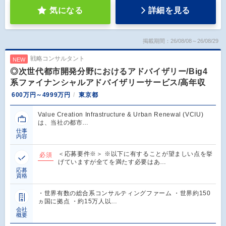
気になる
詳細を見る
掲載期間：26/08/08～26/08/29
戦略コンサルタント
NEW
◎次世代都市開発分野におけるアドバイザリー/Big4
系ファイナンシャルアドバイザリーサービス/高年収
600万円～4999万円
東京都
Value Creation Infrastructure & Urban Renewal (VCIU)
は、当社の都市…
仕事
内容
＜応募要件※＞ ※以下に有することが望ましい点を挙
必須
げていますが全てを満たす必要はあ…
応募
資格
・世界有数の総合系コンサルティングファーム ・世界約150
ヵ国に拠点 ・約15万人以…
会社
概要