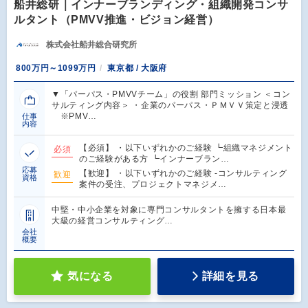
船井総研｜インナーブランディング・組織開発コンサ
ルタント（PMVV推進・ビジョン経営）
株式会社船井総合研究所
800万円～1099万円
東京都 / 大阪府
▼「パーパス・PMVVチーム」の役割 部門ミッション ＜コン
サルティング内容＞ ・企業のパーパス・ＰＭＶＶ策定と浸透
※PMV…
仕事
内容
【必須】 ・以下いずれかのご経験 ┗組織マネジメント
必須
のご経験がある方 ┗インナーブラン…
応募
【歓迎】 ・以下いずれかのご経験 -コンサルティング
歓迎
資格
案件の受注、プロジェクトマネジメ…
中堅・中小企業を対象に専門コンサルタントを擁する日本最
大級の経営コンサルティング…
会社
概要
気になる
詳細を見る