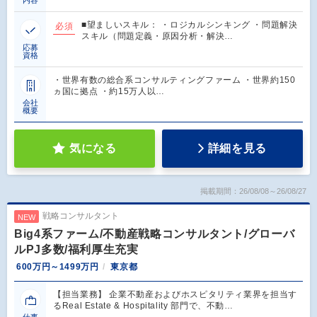
内容
■望ましいスキル： ・ロジカルシンキング ・問題解決
必須
スキル（問題定義・原因分析・解決…
応募
資格
・世界有数の総合系コンサルティングファーム ・世界約150
ヵ国に拠点 ・約15万人以…
会社
概要
気になる
詳細を見る
掲載期間：26/08/08～26/08/27
戦略コンサルタント
NEW
Big4系ファーム/不動産戦略コンサルタント/グローバ
ルPJ多数/福利厚生充実
600万円～1499万円
東京都
【担当業務】 企業不動産およびホスピタリティ業界を担当す
るReal Estate & Hospitality 部門で、不動…