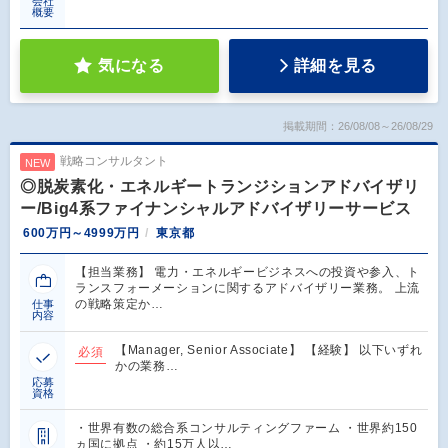
会社
概要
気になる
詳細を見る
掲載期間：26/08/08～26/08/29
戦略コンサルタント
NEW
◎脱炭素化・エネルギートランジションアドバイザリ
ー/Big4系ファイナンシャルアドバイザリーサービス
600万円～4999万円
東京都
【担当業務】 電力・エネルギービジネスへの投資や参入、ト
ランスフォーメーションに関するアドバイザリー業務。 上流
の戦略策定か…
仕事
内容
【Manager, Senior Associate】 【経験】 以下いずれ
必須
かの業務…
応募
資格
・世界有数の総合系コンサルティングファーム ・世界約150
ヵ国に拠点 ・約15万人以…