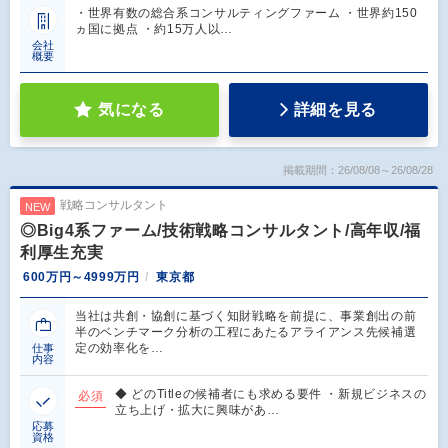
・世界有数の総合系コンサルティングファーム ・世界約150
ヵ国に拠点 ・約15万人以…
会社
概要
気になる
詳細を見る
掲載期間：26/08/08～26/08/28
戦略コンサルタント
NEW
◎Big4系ファーム/技術戦略コンサルタント/高年収/福
利厚生充実
600万円～4999万円
東京都
当社は共創・協創に基づく知財戦略を前提に、事業創出の前
半のベンチマーク分析の工程にあたるアライアンス先候補選
定の効率化を…
仕事
内容
◆ どのTitleの候補者にも求める要件 ・新規ビジネスの
必須
立ち上げ・拡大に興味があ…
応募
資格