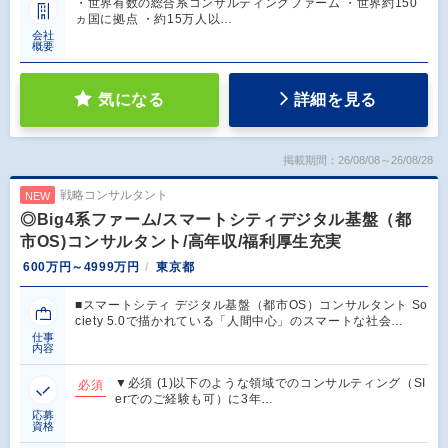
・世界有数の総合系コンサルティングファーム ・世界約150
ヵ国に拠点 ・約15万人以…
会社
概要
気になる
詳細を見る
掲載期間：26/08/08～26/08/28
戦略コンサルタント
NEW
◎Big4系ファーム/スマートシティデジタル基盤（都
市OS)コンサルタント/高年収/福利厚生充実
600万円～4999万円
東京都
■スマートシティ デジタル基盤（都市OS）コンサルタント So
ciety 5.0で描かれている「人間中心」のスマートな社会…
仕事
内容
▼必須 (1)以下のような領域でのコンサルティング（SI
必須
erでのご経験も可）に3年…
応募
資格