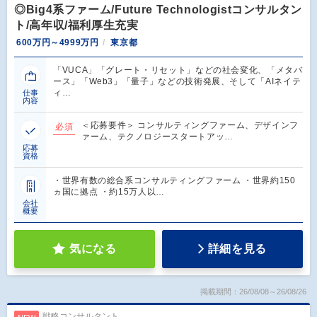
◎Big4系ファーム/Future Technologistコンサルタン
ト/高年収/福利厚生充実
600万円～4999万円
東京都
「VUCA」「グレート・リセット」などの社会変化、「メタバ
ース」「Web3」「量子」などの技術発展、そして「AIネイテ
ィ…
仕事
内容
＜応募要件＞ コンサルティングファーム、デザインフ
必須
ァーム、テクノロジースタートアッ…
応募
資格
・世界有数の総合系コンサルティングファーム ・世界約150
ヵ国に拠点 ・約15万人以…
会社
概要
気になる
詳細を見る
掲載期間：26/08/08～26/08/26
戦略コンサルタント