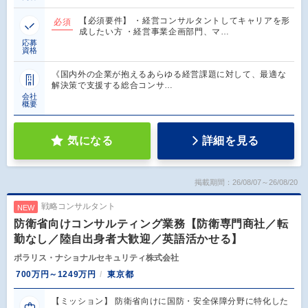
【必須要件】 ・経営コンサルタントしてキャリアを形
必須
成したい方 ・経営事業企画部門、マ…
応募
資格
《国内外の企業が抱えるあらゆる経営課題に対して、最適な
解決策で支援する総合コンサ…
会社
概要
気になる
詳細を見る
掲載期間：26/08/07～26/08/20
戦略コンサルタント
NEW
防衛省向けコンサルティング業務【防衛専門商社／転
勤なし／陸自出身者大歓迎／英語活かせる】
ポラリス・ナショナルセキュリティ株式会社
700万円～1249万円
東京都
【ミッション】 防衛省向けに国防・安全保障分野に特化した