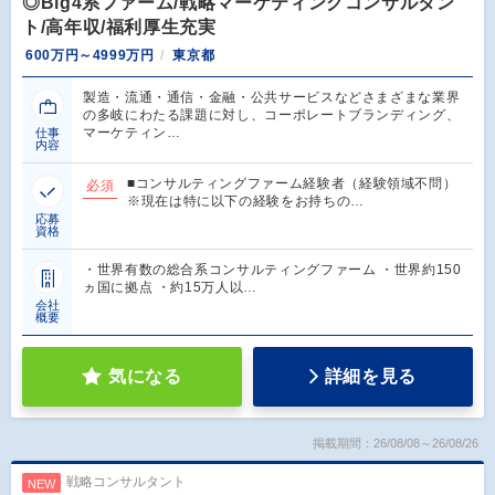
◎Big4系ファーム/戦略マーケティングコンサルタン
ト/高年収/福利厚生充実
600万円～4999万円
東京都
製造・流通・通信・金融・公共サービスなどさまざまな業界
の多岐にわたる課題に対し、コーポレートブランディング、
マーケティン…
仕事
内容
■コンサルティングファーム経験者（経験領域不問）
必須
※現在は特に以下の経験をお持ちの…
応募
資格
・世界有数の総合系コンサルティングファーム ・世界約150
ヵ国に拠点 ・約15万人以…
会社
概要
気になる
詳細を見る
掲載期間：26/08/08～26/08/26
戦略コンサルタント
NEW