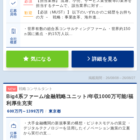
【担当業務】 流通、小売、サービス業全般等の業界を
必須
担当するチームで、該当業界に対す…
応募
【必須（MUST）】 以下のいずれかのご経歴をお持ち
歓迎
資格
の方 － 戦略：事業改革、海外進…
・世界有数の総合系コンサルティングファーム ・世界約150
ヵ国に拠点 ・約15万人以…
会社
概要
気になる
詳細を見る
掲載期間：26/08/08～26/08/27
戦略コンサルタント
NEW
Big4系ファーム/金融戦略ユニット/年収1000万可能/福
利厚生充実
600万円～1399万円
東京都
・大手金融機関の新規事業の構想・ビジネスモデルの策定 ・
デジタルテクノロジーを活用したイノベーション施策の立案
から実行の支…
仕事
内容