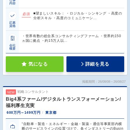
仕事
内容
■望ましいスキル： ・ロジカル・シンキング ・高度の
必須
分析スキル ・高度のコミュニケーシ…
応募
資格
・世界有数の総合系コンサルティングファーム ・世界約150
ヵ国に拠点 ・約15万人以…
会社
概要
気になる
詳細を見る
掲載期間：26/08/08～26/08/27
戦略コンサルタント
NEW
Big4系ファーム/デジタルトランスフォーメーション/
福利厚生充実
600万円～1499万円
東京都
“自動車・製造・エネルギー・金融・製薬・通信等事業部内横
断のサービスラインの位置づけで、各インダストリーのBusin