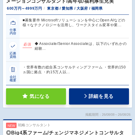
メーションコンサルタント/高年収/福利厚生充実
600万円～4999万円
東京都 / 愛知県 / 大阪府 / 福岡県
■募集要件 Microsoftソリューションを中心にOpen AIなどの
様々なテクノロジーを活用し、ワークスタイル変革や業…
仕事
内容
◆ Associate/Senior Associateは、以下のいずれかの
必須
経験…
応募
資格
・世界有数の総合系コンサルティングファーム ・世界約150
ヵ国に拠点 ・約15万人以…
会社
概要
気になる
詳細を見る
掲載期間：26/08/08～26/08/26
戦略コンサルタント
NEW
◎Big4系ファーム/チェンジマネジメントコンサルタ