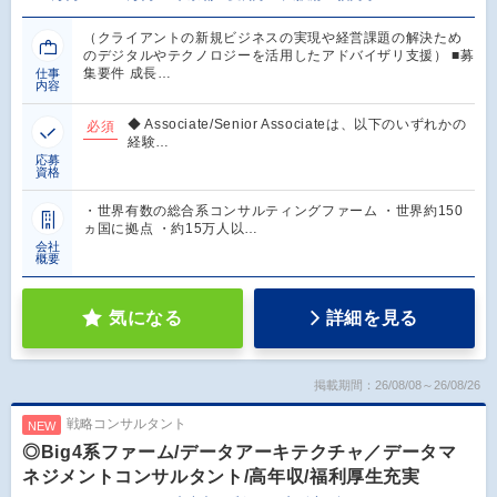
（クライアントの新規ビジネスの実現や経営課題の解決ため
のデジタルやテクノロジーを活用したアドバイザリ支援） ■募
集要件 成長…
仕事
内容
◆ Associate/Senior Associateは、以下のいずれかの
必須
経験…
応募
資格
・世界有数の総合系コンサルティングファーム ・世界約150
ヵ国に拠点 ・約15万人以…
会社
概要
気になる
詳細を見る
掲載期間：26/08/08～26/08/26
戦略コンサルタント
NEW
◎Big4系ファーム/データアーキテクチャ／データマ
ネジメントコンサルタント/高年収/福利厚生充実