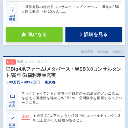
・世界有数の総合系コンサルティングファーム ・世界約150
ヵ国に拠点 ・約15万人以…
会社
概要
気になる
詳細を見る
掲載期間：26/08/08～26/08/27
戦略コンサルタント
NEW
◎Big4系ファーム/メタバース・WEB3.0コンサルタン
ト/高年収/福利厚生充実
600万円～4999万円
東京都
テックジャイアントが存在せず既存の意思決定のメカニズム
を超える可能性を秘めるWEB3や、空間概念を拡張するメタバ
ースに多…
仕事
内容
▼必須 (1)以下のような領域でのコンサルティングに3
必須
年以上従事した経験があること…
応募