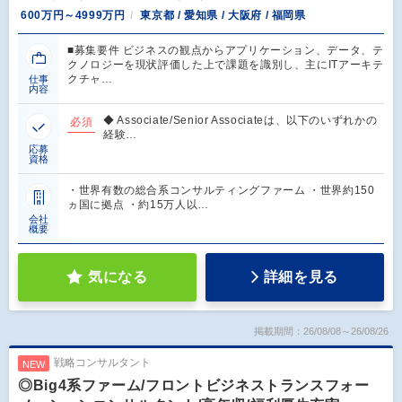
600万円～4999万円
東京都 / 愛知県 / 大阪府 / 福岡県
■募集要件 ビジネスの観点からアプリケーション、データ、テ
クノロジーを現状評価した上で課題を識別し、主にITアーキテ
クチャ…
仕事
内容
◆ Associate/Senior Associateは、以下のいずれかの
必須
経験…
応募
資格
・世界有数の総合系コンサルティングファーム ・世界約150
ヵ国に拠点 ・約15万人以…
会社
概要
気になる
詳細を見る
掲載期間：26/08/08～26/08/26
戦略コンサルタント
NEW
◎Big4系ファーム/フロントビジネストランスフォー