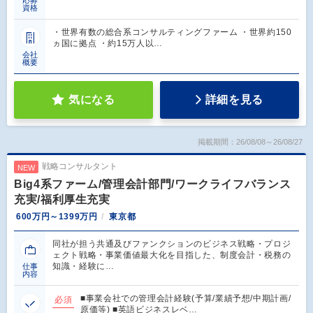
資格
・世界有数の総合系コンサルティングファーム ・世界約150
ヵ国に拠点 ・約15万人以…
会社
概要
気になる
詳細を見る
掲載期間：26/08/08～26/08/27
戦略コンサルタント
NEW
Big4系ファーム/管理会計部門/ワークライフバランス
充実/福利厚生充実
600万円～1399万円
東京都
同社が担う共通及びファンクションのビジネス戦略・プロジ
ェクト戦略・事業価値最大化を目指した、制度会計・税務の
知識・経験に…
仕事
内容
■事業会社での管理会計経験(予算/業績予想/中期計画/
必須
原価等) ■英語ビジネスレベ…