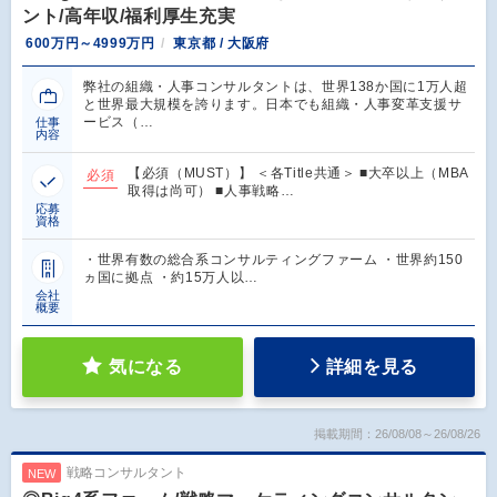
ント/高年収/福利厚生充実
600万円～4999万円
東京都 / 大阪府
弊社の組織・人事コンサルタントは、世界138か国に1万人超
と世界最大規模を誇ります。日本でも組織・人事変革支援サ
ービス（…
仕事
内容
【必須（MUST）】 ＜各Title共通＞ ■大卒以上（MBA
必須
取得は尚可） ■人事戦略…
応募
資格
・世界有数の総合系コンサルティングファーム ・世界約150
ヵ国に拠点 ・約15万人以…
会社
概要
気になる
詳細を見る
掲載期間：26/08/08～26/08/26
戦略コンサルタント
NEW