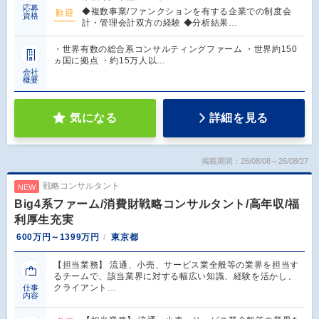
応募
◆複数事業/ファンクションを有する企業での制度会
歓迎
資格
計・管理会計双方の経験 ◆分析結果…
・世界有数の総合系コンサルティングファーム ・世界約150
ヵ国に拠点 ・約15万人以…
会社
概要
気になる
詳細を見る
掲載期間：26/08/08～26/08/27
戦略コンサルタント
NEW
Big4系ファーム/消費財戦略コンサルタント/高年収/福
利厚生充実
600万円～1399万円
東京都
【担当業務】 流通、小売、サービス業全般等の業界を担当す
るチームで、該当業界に対する幅広い知識、経験を活かし、
クライアント…
仕事
内容