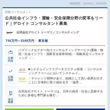
掲載期間：26/04/21～26/08/09
戦略コンサルタント
公共社会インフラ・運輸・安全保障分野の変革をリー
ド｜デロイト コンサルタント募集
合同会社デロイト トーマツ／コンサルティング
750万円～1599万円
東京都
パブリックセクター向けコンサルティングサービス(運輸・物
流・社会インフラ・国家安全保障領域) ・戦略策定コンサルテ
ィング ・…
仕事
内容
■システムインフラアーキテクチャ領域 ・コンサルテ
必須
ィングファームにおいてシステムイ…
応募
・チャレンジ精神があり、組織として高い成果を出す
歓迎
資格
ことに主体的に取り組める方 ・論理…
合同会社デロイト トーマツは、日本の経済・社会に貢献する
ために多様な専門家を擁す…
会社
概要