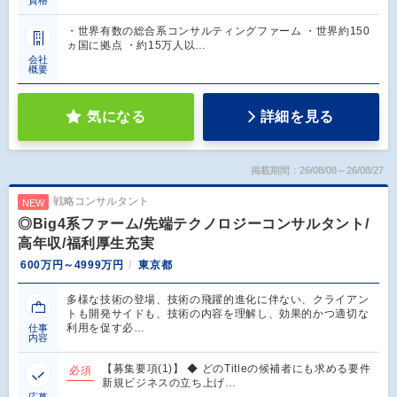
資格
・世界有数の総合系コンサルティングファーム ・世界約150
ヵ国に拠点 ・約15万人以…
会社
概要
気になる
詳細を見る
掲載期間：26/08/08～26/08/27
戦略コンサルタント
NEW
◎Big4系ファーム/先端テクノロジーコンサルタント/
高年収/福利厚生充実
600万円～4999万円
東京都
多様な技術の登場、技術の飛躍的進化に伴ない、クライアン
トも開発サイドも、技術の内容を理解し、効果的かつ適切な
利用を促す必…
仕事
内容
【募集要項(1)】 ◆ どのTitleの候補者にも求める要件
必須
新規ビジネスの立ち上げ…
応募