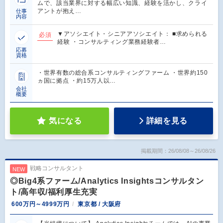
ムで、該当業界に対する幅広い知識、経験を活かし、クライ
アントが抱え…
仕事
内容
▼アソシエイト・シニアアソシエイト： ■求められる
必須
経験 ・コンサルティング業務経験者…
応募
資格
・世界有数の総合系コンサルティングファーム ・世界約150
ヵ国に拠点 ・約15万人以…
会社
概要
気になる
詳細を見る
掲載期間：26/08/08～26/08/26
戦略コンサルタント
NEW
◎Big4系ファーム/Analytics Insightsコンサルタン
ト/高年収/福利厚生充実
600万円～4999万円
東京都 / 大阪府