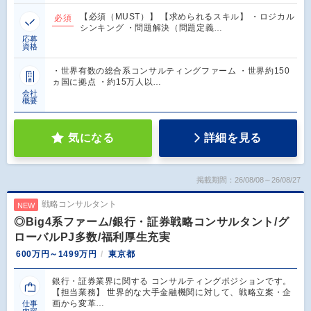
【必須（MUST）】 【求められるスキル】 ・ロジカル
必須
シンキング ・問題解決（問題定義…
応募
資格
・世界有数の総合系コンサルティングファーム ・世界約150
ヵ国に拠点 ・約15万人以…
会社
概要
気になる
詳細を見る
掲載期間：26/08/08～26/08/27
戦略コンサルタント
NEW
◎Big4系ファーム/銀行・証券戦略コンサルタント/グ
ローバルPJ多数/福利厚生充実
600万円～1499万円
東京都
銀行・証券業界に関する コンサルティングポジションです。
【担当業務】 世界的な大手金融機関に対して、戦略立案・企
画から変革…
仕事