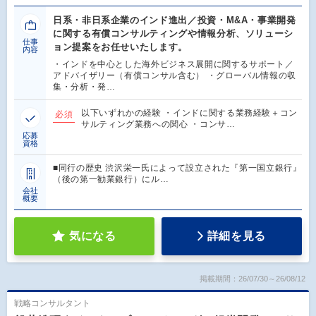
日系・非日系企業のインド進出／投資・M&A・事業開発
に関する有償コンサルティングや情報分析、ソリューシ
仕事
ョン提案をお任せいたします。
内容
・インドを中心とした海外ビジネス展開に関するサポート／
アドバイザリー（有償コンサル含む） ・グローバル情報の収
集・分析・発…
以下いずれかの経験 ・インドに関する業務経験＋コン
必須
サルティング業務への関心 ・コンサ…
応募
資格
■同行の歴史 渋沢栄一氏によって設立された『第一国立銀行』
（後の第一勧業銀行）にル…
会社
概要
気になる
詳細を見る
掲載期間：26/07/30～26/08/12
戦略コンサルタント