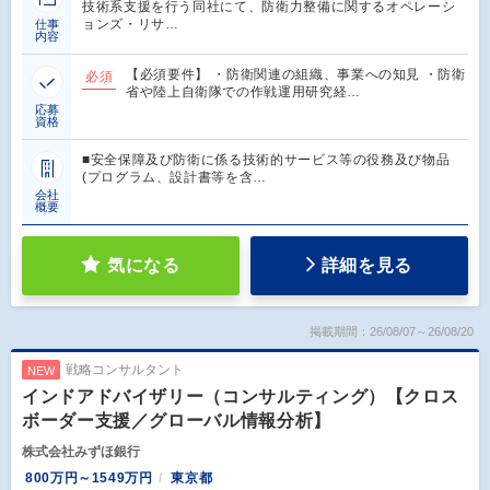
技術系支援を行う同社にて、防衛力整備に関するオペレーシ
ョンズ・リサ…
仕事
内容
【必須要件】 ・防衛関連の組織、事業への知見 ・防衛
必須
省や陸上自衛隊での作戦運用研究経…
応募
資格
■安全保障及び防衛に係る技術的サービス等の役務及び物品
(プログラム、設計書等を含…
会社
概要
気になる
詳細を見る
掲載期間：26/08/07～26/08/20
戦略コンサルタント
NEW
インドアドバイザリー（コンサルティング）【クロス
ボーダー支援／グローバル情報分析】
株式会社みずほ銀行
800万円～1549万円
東京都