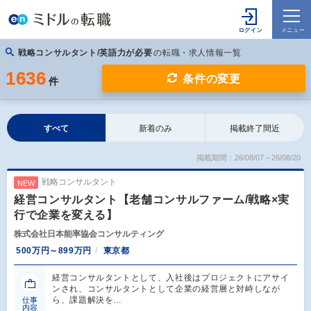
戦略コンサルタント/英語力が必要
の転職・求人情報一覧
1636
条件の変更
件
すべて
新着のみ
掲載終了間近
掲載期間：26/08/07～26/08/20
戦略コンサルタント
NEW
経営コンサルタント【老舗コンサルファーム/戦略×実
行で企業を変える】
株式会社日本能率協会コンサルティング
500万円～899万円
東京都
経営コンサルタントとして、入社後はプロジェクトにアサイ
ンされ、コンサルタントとして企業の経営層と対峙しなが
ら、課題解決を…
仕事
内容