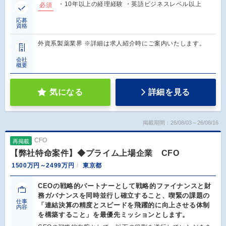
・10年以上の経理経験 ・英語ビジネスレベル以上
必須
応募
資格
外資系製薬業界 ※詳細は求人紹介時にご案内いたします。
会社
概要
気になる
詳細を見る
掲載期間：26/08/03～26/08/16
CFO
再掲載
【弊社特命案件】◆プライム上場企業 CFO
1500万円～2499万円
東京都
CEOの戦略的パートナーとして戦略的ファイナンスと財
務ガバナンスを同時並⾏し確⽴すること、喫緊の課題の
仕事
「連結決算の精度とスピードを⾶躍的に向上させる体制
内容
を構築すること」を最優先ミッションとします。