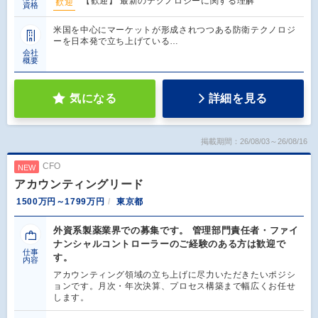
【歓迎】 最新のテクノロジーに関する理解
歓迎
資格
米国を中心にマーケットが形成されつつある防衛テクノロジ
ーを日本発で立ち上げている…
会社
概要
気になる
詳細を見る
掲載期間：26/08/03～26/08/16
CFO
NEW
アカウンティングリード
1500万円～1799万円
東京都
外資系製薬業界での募集です。 管理部門責任者・ファイ
ナンシャルコントローラーのご経験のある方は歓迎で
仕事
す。
内容
アカウンティング領域の立ち上げに尽力いただきたいポジシ
ョンです。月次・年次決算、プロセス構築まで幅広くお任せ
します。