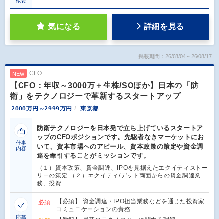
概要
気になる
詳細を見る
掲載期間：26/08/04～26/08/17
CFO
NEW
【CFO：年収～3000万＋生株/SOほか】日本の「防
衛」をテクノロジーで革新するスタートアップ
2000万円～2999万円
東京都
防衛テクノロジーを日本発で立ち上げているスタートア
ップのCFOポジションです。先駆者なきマーケットにお
仕事
いて、資本市場へのアピール、資本政策の策定や資金調
内容
達を牽引することがミッションです。
（１）資本政策、資金調達、IPOを見据えたエクイティストー
リーの策定 （２）エクイティ/デット両面からの資金調達業
務、投資…
【必須】 資金調達・IPO担当業務などを通じた投資家
必須
コミュニケーションの責務
応募