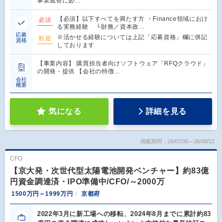
事業成長に必…
【必須】以下すべてを満たす方 ・Finance領域におけ
必須
る実務経験 └財務／資本政…
応募
※活かせる経験については上記「応募資格」欄に併記
歓迎
資格
しております
【事業内容】 購買担当者向けソフトウェア「RFQクラウド」
の開発・提供 【会社の特徴…
会社
概要
気になる
詳細を見る
掲載期間：26/07/30～26/08/12
CFO
【京大発・次世代型太陽電池開発ベンチャー】約83億
円資金調達済・IPO準備中/CFO/～2000万
1500万円～1999万円
京都府
2022年3月に新工場への移転、2024年8月までに累計約83