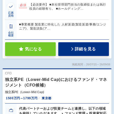
【必須要件】 ■本社管理部門担当の取締役または執行
必須
役員の経験有り。 ■ホールディング…
応募
資格
■事業概要 製造業に特化した 人材派遣(製造派遣/事務/エンジ
ニア)、製造請負(ア…
会社
概要
気になる
詳細を見る
掲載期間：26/07/15～26/09/08
CFO
独立系PE（Lower-Mid Cap)におけるファンド・マネ
ジメント（CFO候補）
独立系PE（Lower-Mid Cap)
1500万円～1799万円
東京都
代表パートナーおよび投資チームと連携し、以下の領域
を統括していただきます。 • ファンド管理 • 投資家対応