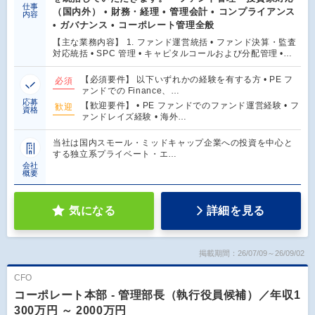
仕事
（国内外） • 財務・経理 • 管理会計 • コンプライアンス
内容
• ガバナンス • コーポレート管理全般
【主な業務内容】 1. ファンド運営統括 • ファンド決算・監査
対応統括 • SPC 管理 • キャピタルコールおよび分配管理 •…
【必須要件】 以下いずれかの経験を有する方 • PE フ
必須
ァンドでの Finance、…
応募
【歓迎要件】 • PE ファンドでのファンド運営経験 • フ
歓迎
資格
ァンドレイズ経験 • 海外…
当社は国内スモール・ミッドキャップ企業への投資を中心と
する独立系プライベート・エ…
会社
概要
気になる
詳細を見る
掲載期間：26/07/09～26/09/02
CFO
コーポレート本部 - 管理部長（執行役員候補）／年収1
300万円 ～ 2000万円