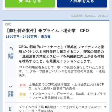
気になる
詳細を見る
掲載期間：26/07/31～26/08/13
CFO
【弊社特命案件】◆プライム上場企業 CFO
1500万円～2499万円
東京都
CEOの戦略的パートナーとして戦略的ファイナンスと財
務ガバナンスを同時並⾏し確⽴すること、喫緊の課題の
仕事
「連結決算の精度とスピードを⾶躍的に向上させる体制
内容
を構築すること」を最優先ミッションとします。
CEOの戦略的右腕として、以下の役割を遂⾏していただきま
す。 1. グループ財務ガバナンスと経営管理の⾼度化 ・ 連結
決算…
上場企業でのCFO経験者限定 ・上場企業におけるCF
必須
O、または経理・財務部⾨の責任…
応募
・インターネット、ITサービス、SaaS、またはプラッ
歓迎
資格
トフォーム事業領域での実務…
プライム市場上場 ■詳細はここではお伝え出来ませんので、エ
ントリー後に手順を踏み、…