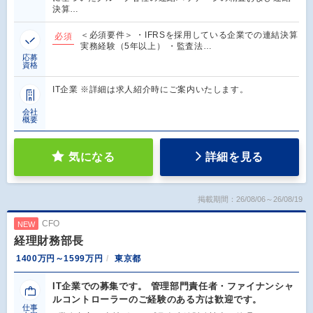
決算…
＜必須要件＞ ・IFRSを採用している企業での連結決算
必須
実務経験（5年以上） ・監査法…
応募
資格
IT企業 ※詳細は求人紹介時にご案内いたします。
会社
概要
気になる
詳細を見る
掲載期間：26/08/06～26/08/19
CFO
NEW
経理財務部長
1400万円～1599万円
東京都
IT企業での募集です。 管理部門責任者・ファイナンシャ
ルコントローラーのご経験のある方は歓迎です。
仕事