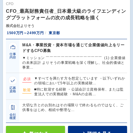
CFO
CFO_最高財務責任者_日本最大級のライフエンディン
グプラットフォームの次の成長戦略を描く
株式会社よりそう
1500万円～2499万円
東京都
M&A・事業投資・資本市場を通じて企業価値向上をリー
ドするCFO募集
仕事
内容
▼ミッション ￣￣￣￣￣￣￣￣￣￣￣￣￣￣￣ (1) 企業価値
の未来設計 よりそうの事業戦略を深く理解し、社会的価値と
事業…
▼すべてを満たす方を想定しています ・以下いずれか
必須
の領域において5年以上の実務経験…
応募
■特に歓迎する経験 ・公認会計士資格保有、または監
歓迎
資格
査法人での実務経験 ・M&Aの企画…
大切な方とのお別れはその場限りで終わるものではなく、ご
供養をはじめ、相続や整理な…
会社
概要