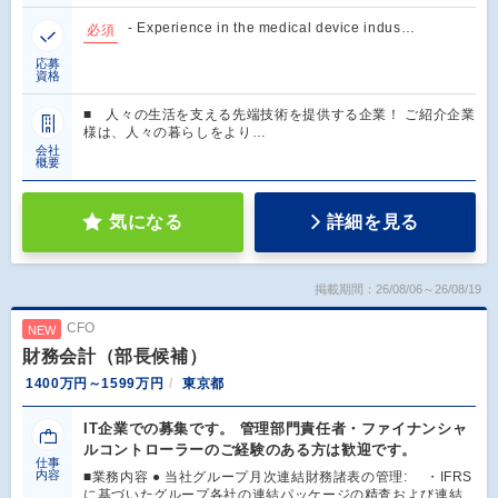
- Experience in the medical device indus…
必須
応募
資格
■ 人々の生活を支える先端技術を提供する企業！ ご紹介企業
様は、人々の暮らしをより…
会社
概要
気になる
詳細を見る
掲載期間：26/08/06～26/08/19
CFO
NEW
財務会計（部長候補）
1400万円～1599万円
東京都
IT企業での募集です。 管理部門責任者・ファイナンシャ
ルコントローラーのご経験のある方は歓迎です。
仕事
内容
■業務内容 ● 当社グループ月次連結財務諸表の管理: ・IFRS
に基づいたグループ各社の連結パッケージの精査および連結