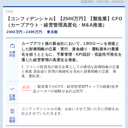
掲載期間：26/07/28～26/08/10
CFO
【コンフィデンシャル】【2500万円】【製造業】CFO
（カーブアウト・経営管理高度化・M&A推進）
2000万円～2499万円
東京都
カーブアウト後の新会社において、LBOローンを前提と
した財務戦略の立案・実行、資金繰り・運転資本の最適
仕事
化を担うとともに、予算管理・KPI設計・収益性可視化を
内容
通じた経営管理の高度化を推進。
1. ファンド投資先の独立企業としての適切な財務戦略の立案
と推進 資金繰り管理の精緻化を含めた財務戦略の立案、推
進、運転資…
・ 製造業でのCFO・経営管理部門トップの経験(化学
必須
品メーカーの経験があれば尚可…
応募
資格
コンフィデンシャルの為、お会いさせて頂いた方に詳細をお
伝えさせていただきます。
会社
概要