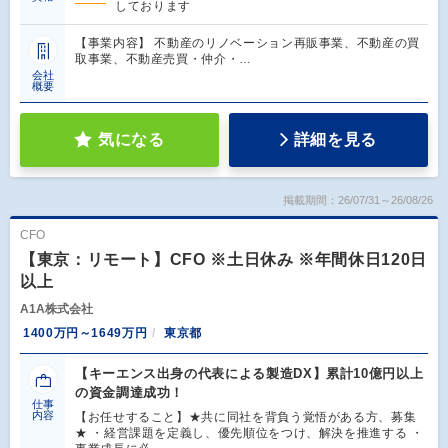
しております
【事業内容】 不動産のリノベーション再販事業、不動産の買
取事業、不動産売買・仲介・…
会社
概要
気になる
詳細を見る
掲載期間：26/07/31～26/08/26
CFO
【東京：リモート】CFO ※土日休み ※年間休日120日
以上
A1A株式会社
1400万円～1649万円
東京都
【キーエンス出身の代表による製造DX】累計10億円以上
の資金調達成功！
仕事
内容
【お任せすること】★共に同社を背負う覚悟がある方、募集
★ ・経営課題を定義し、優先順位をつけ、解決を推進する ・