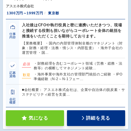
アスエネ株式会社
1300万円～1999万円
東京都
入社後はCFOや執行役員と密に連携いただきつつ、現場
と接続する役割も担いながらコーポレート全体の統括を
仕事
推進をいただくことを期待しております。
内容
【業務概要】 ・国内の内部管理体制全般のマネジメント（対
象：財務・経理・法務・情シス・内部監査） ・海外子会社の
運営管理 ・国…
・財務経理を含むコーポレート領域（労務・総務・法
必須
務等）の横断してマネジメント経験…
応募
・海外事業や海外支社の管理部門統括のご経験 ・IPO
歓迎
資格
準備経験（N-2～N-1フェー…
■会社概要： アスエネ株式会社は、企業や自治体の脱炭素・サ
ステナビリティ経営を支援…
会社
概要
気になる
詳細を見る