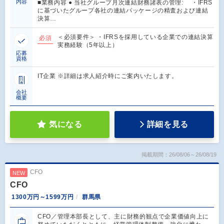
内容
■業務内容 ● 当社グループ月次連結財務諸表の管理: ・IFRS
に基づいたグループ各社の連結パッケージの精査および連結
決算…
＜必須要件＞ ・IFRSを採用している企業での連結決算
必須
実務経験（5年以上）
応募
資格
IT企業 ※詳細は求人紹介時にご案内いたします。
会社
概要
気になる
詳細を見る
掲載期間：26/08/06～26/08/19
CFO
NEW
CFO
1300万円～1599万円
群馬県
CFO／管理本部長として、主に財務的観点で企業価値向上に