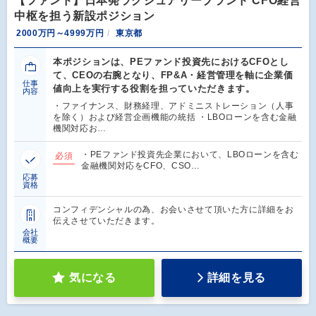
【ファンド】日本発ラグジュアリーブランド CFO経営
中枢を担う新設ポジション
2000万円～4999万円
東京都
本ポジションは、PEファンド投資先におけるCFOとし
て、CEOの右腕となり、FP&A・経営管理を軸に企業価
仕事
値向上を実行する役割を担っていただきます。
内容
・ファイナンス、財務経理、アドミニストレーション（人事
を除く）および経営企画機能の統括 ・LBOローンを含む金融
機関対応お…
・PEファンド投資先企業において、LBOローンを含む
必須
金融機関対応をCFO、CSO…
応募
資格
コンフィデンシャルの為、お会いさせて頂いた方に詳細をお
伝えさせていただきます。
会社
概要
気になる
詳細を見る