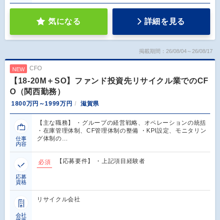
気になる
詳細を見る
掲載期間：26/08/04～26/08/17
CFO
NEW
【18-20M＋SO】ファンド投資先リサイクル業でのCF
O（関西勤務）
1800万円～1999万円
滋賀県
【主な職務】 ・グループの経営戦略、オペレーションの統括
・在庫管理体制、CF管理体制の整備 ・KPI設定、モニタリン
グ体制の…
仕事
内容
【応募要件】 ・上記項目経験者
必須
応募
資格
リサイクル会社
会社