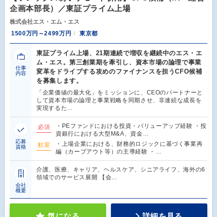
企画本部長）／東証プライム上場
株式会社エス・エム・エス
1500万円～2499万円
東京都
東証プライム上場、21期連続で増収を継続中のエス・エ
ム・エス。第三創業期を牽引し、資本市場の論理で事業
仕事
変革をドライブする攻めのファイナンスを担うCFO候補
内容
を募集します。
「企業価値の最大化」をミッションに、CEOのパートナーと
して資本市場の論理と事業戦略を同期させ、非連続な成長を
実現するた…
・PEファンドにおける投資・バリューアップ経験 ・投
必須
資銀行における大型M&A、資金…
応募
・上場企業における、財務的ロジックに基づく事業再
歓迎
資格
編（カーブアウト等）の主導経験 ・…
介護、医療、キャリア、ヘルスケア、シニアライフ、海外の6
領域でのサービス展開 【会…
会社
概要
気になる
詳細を見る