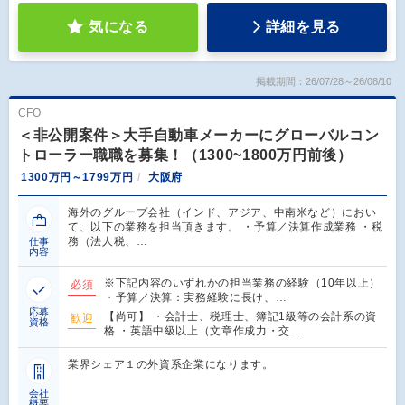
気になる
詳細を見る
掲載期間：26/07/28～26/08/10
CFO
＜非公開案件＞大手自動車メーカーにグローバルコン
トローラー職職を募集！（1300~1800万円前後）
1300万円～1799万円
大阪府
海外のグループ会社（インド、アジア、中南米など）におい
て、以下の業務を担当頂きます。 ・予算／決算作成業務 ・税
務（法人税、…
仕事
内容
※下記内容のいずれかの担当業務の経験（10年以上）
必須
・予算／決算：実務経験に長け、…
応募
【尚可】 ・会計士、税理士、簿記1級等の会計系の資
歓迎
資格
格 ・英語中級以上（文章作成力・交…
業界シェア１の外資系企業になります。
会社
概要