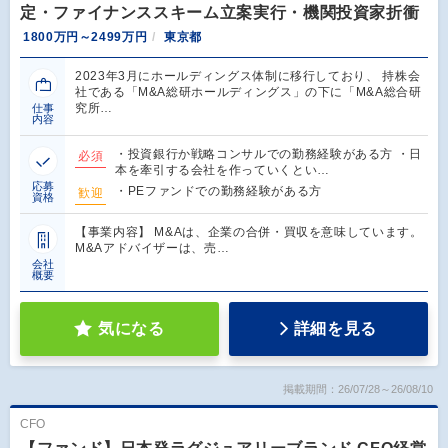
定・ファイナンススキーム立案実行・機関投資家折衝
1800万円～2499万円
東京都
2023年3月にホールディングス体制に移行しており、 持株会
社である「M&A総研ホールディングス」の下に「M&A総合研
究所…
仕事
内容
・投資銀行か戦略コンサルでの勤務経験がある方 ・日
必須
本を牽引する会社を作っていくとい…
応募
・PEファンドでの勤務経験がある方
歓迎
資格
【事業内容】 M&Aは、企業の合併・買収を意味しています。
M&Aアドバイザーは、売…
会社
概要
気になる
詳細を見る
掲載期間：26/07/28～26/08/10
CFO