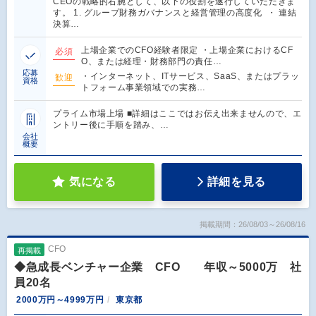
CEOの戦略的右腕として、以下の役割を遂⾏していただきま
す。 1. グループ財務ガバナンスと経営管理の⾼度化 ・ 連結
決算…
上場企業でのCFO経験者限定 ・上場企業におけるCF
必須
O、または経理・財務部⾨の責任…
応募
・インターネット、ITサービス、SaaS、またはプラッ
歓迎
資格
トフォーム事業領域での実務…
プライム市場上場 ■詳細はここではお伝え出来ませんので、エ
ントリー後に手順を踏み、…
会社
概要
気になる
詳細を見る
掲載期間：26/08/03～26/08/16
CFO
再掲載
◆急成長ベンチャー企業 CFO 年収～5000万 社
員20名
2000万円～4999万円
東京都