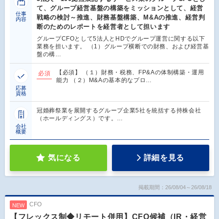
て、グループ経営基盤の構築をミッションとして、経営
仕事
戦略の検討～推進、財務基盤構築、M&Aの推進、経営判
内容
断のためのレポートを経営者として担います
グループCFOとして5法人とHDでグループ運営に関する以下
業務を担います。 （1）グループ横断での財務、および経営基
盤の構…
【必須】 （１）財務・税務、FP&Aの体制構築・運用
必須
能力 （２）M&Aの基本的なプロ…
応募
資格
冠婚葬祭業を展開するグループ企業5社を統括する持株会社
（ホールディングス）です。…
会社
概要
気になる
詳細を見る
掲載期間：26/08/04～26/08/18
CFO
NEW
【フレックス制◆リモート併用】CFO候補（IR・経営