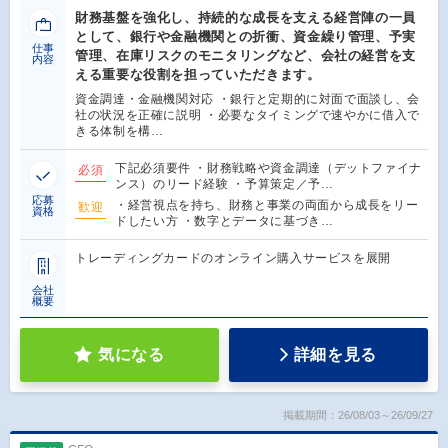
財務基盤を強化し、持続的な成⻑を⽀える経営陣の⼀員
として、銀⾏や⾦融機関との折衝、資⾦繰り管理、予実
仕事
管理、在庫リスクのモニタリングなど、会社の経営を⽀
内容
える重要な役割を担っていただきます。
資⾦調達・⾦融機関対応 ・銀⾏と定期的に対⾯で⾯談し、会
社の状況を正確に説明 ・必要なタイミングで速やかに借⼊で
きる体制を構…
下記必須要件 ・財務戦略や資⾦調達（デットファイナ
必須
ンス）のリード経験 ・予算策定／予…
応募
・経営視点を持ち、財務と事業の両⾯から成⻑をリー
歓迎
資格
ドしたい⽅ ・数字とデータに基づき…
トレーディングカードのオンライン購入サービスを展開
会社
概要
気になる
詳細を見る
掲載期間：26/08/03～26/09/27