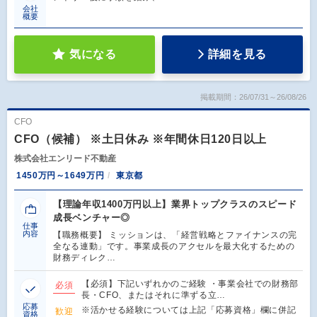
会社
概要
気になる
詳細を見る
掲載期間：26/07/31～26/08/26
CFO
CFO（候補） ※土日休み ※年間休日120日以上
株式会社エンリード不動産
1450万円～1649万円
東京都
【理論年収1400万円以上】業界トップクラスのスピード
成長ベンチャー◎
仕事
内容
【職務概要】 ミッションは、「経営戦略とファイナンスの完
全なる連動」です。事業成長のアクセルを最大化するための
財務ディレク…
【必須】下記いずれかのご経験 ・事業会社での財務部
必須
長・CFO、またはそれに準ずる立…
応募
※活かせる経験については上記「応募資格」欄に併記
歓迎
資格