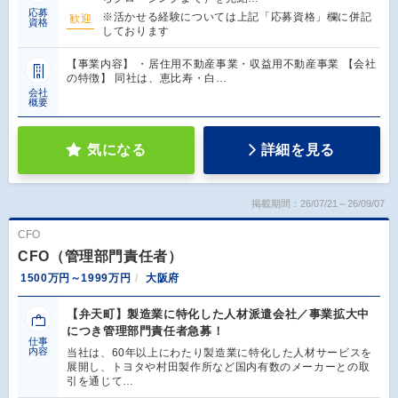
応募
※活かせる経験については上記「応募資格」欄に併記
歓迎
資格
しております
【事業内容】 ・居住用不動産事業・収益用不動産事業 【会社
の特徴】 同社は、恵比寿・白…
会社
概要
気になる
詳細を見る
掲載期間：26/07/21～26/09/07
CFO
CFO（管理部門責任者）
1500万円～1999万円
大阪府
【弁天町】製造業に特化した人材派遣会社／事業拡大中
につき管理部門責任者急募！
仕事
内容
当社は、60年以上にわたり製造業に特化した人材サービスを
展開し、トヨタや村田製作所など国内有数のメーカーとの取
引を通じて…