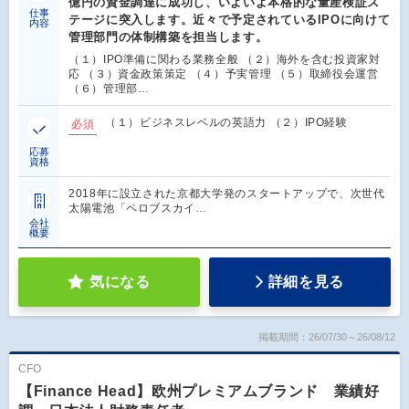
億円の資金調達に成功し、いよいよ本格的な量産検証ス
仕事
テージに突入します。近々で予定されているIPOに向けて
内容
管理部門の体制構築を担当します。
（１）IPO準備に関わる業務全般 （２）海外を含む投資家対
応 （３）資金政策策定 （４）予実管理 （５）取締役会運営
（６）管理部…
（１）ビジネスレベルの英語力 （２）IPO経験
必須
応募
資格
2018年に設立された京都大学発のスタートアップで、次世代
太陽電池「ペロブスカイ…
会社
概要
気になる
詳細を見る
掲載期間：26/07/30～26/08/12
CFO
【Finance Head】欧州プレミアムブランド 業績好