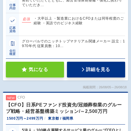
努めていただくとともに、経営管理体制整備・強化に携わっ
ていただき…
仕事
内容
・大卒以上 ・製造業におけるCFOまたは同等程度のご
必須
経験 ・英語でのビジネス経験
応募
資格
グローバルでのニッチトップマテリアル関連メーカー 設立：1
970年代 従業員数：10…
会社
概要
気になる
詳細を見る
掲載期間：26/08/05～26/08/18
CFO
NEW
【CFO】日系PEファンド投資先/冠婚葬祭業のグルー
プ戦略・経営基盤構築ミッション/～2,500万円
1500万円～2499万円
東京都 / 福岡県
5法人・100拠点展開するサービス業のグループCFOとし