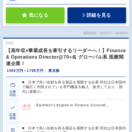
気になる
詳細を見る
掲載期間：26/07/27～26/08/09
CFO
【高年収×事業成長を牽引するリーダーへ！】Finance
& Operations Director@70+名 グローバル系 医療関
連企業！
1500万円～1799万円
東京都
■ 日本で高い信頼を得る製品を展開する企業 同社は日本国内
で幅広く利用されている専門機器を輸入・販売しており、国
内に複数の…
仕事
内容
- Bachelor’s degree in Finance, Accounti…
必須
応募
資格
■ 日本で高い信頼を得る製品を展開する企業 同社は日本国内