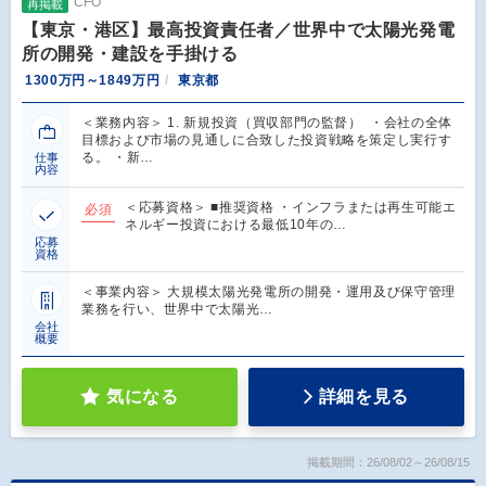
CFO
再掲載
【東京・港区】最高投資責任者／世界中で太陽光発電
所の開発・建設を手掛ける
1300万円～1849万円
東京都
＜業務内容＞ 1. 新規投資（買収部門の監督） ・会社の全体
目標および市場の見通しに合致した投資戦略を策定し実行す
る。 ・新…
仕事
内容
＜応募資格＞ ■推奨資格 ・インフラまたは再生可能エ
必須
ネルギー投資における最低10年の…
応募
資格
＜事業内容＞ 大規模太陽光発電所の開発・運用及び保守管理
業務を行い、世界中で太陽光…
会社
概要
気になる
詳細を見る
掲載期間：26/08/02～26/08/15