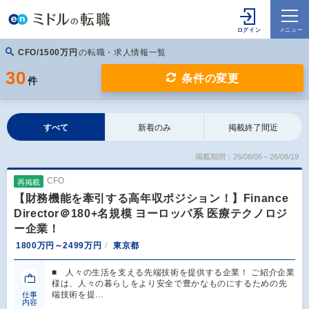
CFO/1500万円
の転職・求人情報一覧
30
条件の変更
件
すべて
新着のみ
掲載終了間近
掲載期間：26/08/06～26/08/19
CFO
再掲載
【財務機能を牽引する高年収ポジション！】Finance
Director＠180+名規模 ヨーロッパ系 医療テクノロジ
ー企業！
1800万円～2499万円
東京都
■ 人々の生活を支える先端技術を提供する企業！ ご紹介企業
様は、人々の暮らしをより安全で豊かなものにするための先
端技術を提…
仕事
内容