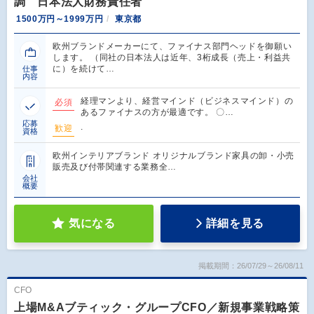
調 日本法人財務責任者
1500万円～1999万円
東京都
欧州ブランドメーカーにて、ファイナス部門ヘッドを御願い
します。 （同社の日本法人は近年、3桁成長（売上・利益共
に）を続けて…
仕事
内容
経理マンより、経営マインド（ビジネスマインド）の
必須
あるファイナスの方が最適です。 〇…
応募
.
歓迎
資格
欧州インテリアブランド オリジナルブランド家具の卸・小売
販売及び付帯関連する業務全…
会社
概要
気になる
詳細を見る
掲載期間：26/07/29～26/08/11
CFO
上場M&Aブティック・グループCFO／新規事業戦略策