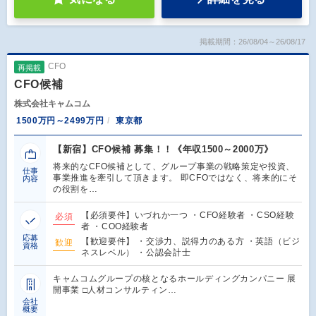
掲載期間：26/08/04～26/08/17
CFO
再掲載
CFO候補
株式会社キャムコム
1500万円～2499万円
東京都
【新宿】CFO候補 募集！！《年収1500～2000万》
将来的なCFO候補として、グループ事業の戦略策定や投資、
仕事
事業推進を牽引して頂きます。 即CFOではなく、将来的にそ
内容
の役割を…
【必須要件】いづれか一つ ・CFO経験者 ・CSO経験
必須
者 ・COO経験者
応募
【歓迎要件】 ・交渉力、説得力のある方 ・英語（ビジ
歓迎
資格
ネスレベル） ・公認会計士
キャムコムグループの核となるホールディングカンパニー 展
開事業 □人材コンサルティン…
会社
概要