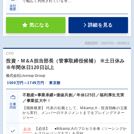
で幅広く利用されている専…
会社
概要
気になる
詳細を見る
掲載期間：26/07/22～26/08/11
CFO
投資・M＆A担当部長（管掌取締役候補） ※土日休み
※年間休日120日以上
株式会社Livenup Group
1500万円～1749万円
東京都
不動産×事業承継×価値共創／年休125日／福利厚生充実
／事業拡大中！
仕事
内容
【職務概要】 代表の右腕として、M&amp;A・投資戦略の立案
から実行、メンバーのマネジメントまでをプレイングマネー
ジャー…
【必須】 ●M&amp;Aのプロセス全体（ソーシングか
必須
らクロージングまで）を完結…