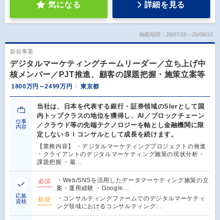
気になる
詳細を見る
掲載期間：26/07/28～26/08/10
新規事業
デジタルマーケティングチームリーダー／立ち上げ中
核メンバー／PJT推進、顧客の課題把握・施策立案等
1800万円～2499万円
東京都
当社は、日本を代表する銀行・証券領域のSIerとして国
内トップクラスの地位を獲得し、AI／ブロックチェーン
仕事
／クラウド等の先端テクノロジーを軸とし金融機関に限
内容
定しないＳＩコンサルとして成長を続けます。
【業務内容】 ・デジタルマーケティングプロジェクトの推進
・クライアントのデジタルマーケティング施策の現状分析・
課題把握 ・最…
・Web/SNSを活用したデータマーケティング施策の立
必須
案・運用経験 ・Google…
応募
・コンサルティングファームでのデジタルマーケティ
歓迎
資格
ング領域におけるコンサルティング…