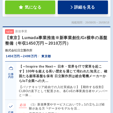
気になる
詳細を見る
掲載期間：26/08/05～26/08/18
新規事業
NEW
【東京】Lumada事業推進※新事業創生/Gr横串の基盤
整備（年収1450万円～2010万円）
株式会社日立製作所
1450万円～2499万円
東京都
【～Inspire the Next～ 日本・世界をITで変革を起こ
す】100年を超える長い歴史を通じて培われた知見と、確
仕事
固たる顧客基盤を保有 日立製作所は総合電機メーカーか
内容
らIoT企業への大…
【パソナキャリア経由での入社実績あり】【期待する役割】
CLBOの直下として配置され、各CoEの事業責任者やメンバー
と一体…
（1）新規事業やサービスにおいて0→1の立ち上げ経
必須
験がある方 └データやモデルを活…
応募