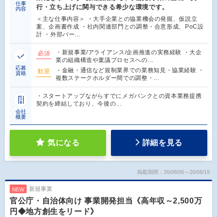
仕事
行・立ち上げに関与できる希少な環境です。
内容
＜主な仕事内容＞ ・大手企業との協業機会の発掘、仮説立
案、企画書作成 ・社内関連部門との調整・合意形成、PoC設
計 ・外部パー…
・新規事業/アライアンス/企画推進の実務経験 ・大企
必須
業の組織構造や稟議プロセスへの…
応募
・金融・通信など規制業界での業務知見・協業経験 ・
歓迎
資格
複数ステークホルダー間での調整・…
・スタートアップながらすでにメガバンクとの資本業務提携
契約を締結しており、今後の…
会社
概要
気になる
詳細を見る
掲載期間：26/08/06～26/08/19
新規事業
NEW
官公庁・自治体向け 事業開発担当《高年収～2,500万
円◆地方創生をリード》