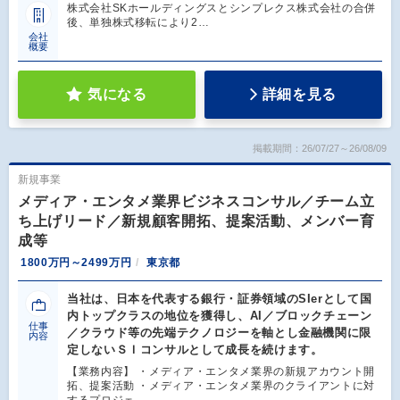
株式会社SKホールディングスとシンプレクス株式会社の合併
後、単独株式移転により2…
会社
概要
気になる
詳細を見る
掲載期間：26/07/27～26/08/09
新規事業
メディア・エンタメ業界ビジネスコンサル／チーム立
ち上げリード／新規顧客開拓、提案活動、メンバー育
成等
1800万円～2499万円
東京都
当社は、日本を代表する銀行・証券領域のSIerとして国
内トップクラスの地位を獲得し、AI／ブロックチェーン
仕事
／クラウド等の先端テクノロジーを軸とし金融機関に限
内容
定しないＳＩコンサルとして成長を続けます。
【業務内容】 ・メディア・エンタメ業界の新規アカウント開
拓、提案活動 ・メディア・エンタメ業界のクライアントに対