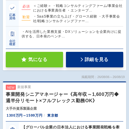
＜ご経験＞ ・戦略コンサルティングファーム/事業会社
必須
における事業責任者 ・エンタープ…
応募
・SaaS事業の立ち上げ・グロース経験 ・大手事業会
歓迎
資格
社/戦略コンサルティングファー…
・AIを活用した業務支援・DXソリューションを企業向けに提
供する、日本発のベンチ…
会社
概要
気になる
詳細を見る
掲載期間：26/08/06～26/08/19
新規事業
NEW
事業開発シニアマネージャー《高年収～1,600万円◆
週半分リモート×フルフレックス勤務OK》
大手外資系製薬企業
1300万円～1599万円
東京都
【グローバル企業の日本法人における事業開発戦略を牽