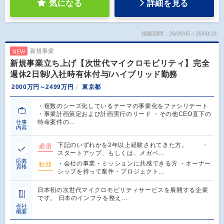
気になる
詳細を見る
掲載期間：26/08/05～26/08/18
新規事業
NEW
新規事業立ち上げ【次世代マイクロモビリティ】完全
週休2日制/入社時有休付与/ハイブリッド勤務
2000万円～2499万円
東京都
・複数のシーズ化しているテーマの事業化をファシリテート
・事業計画策定および計画実行のリード ・その他CEO直下の
特命案件の…
仕事
内容
下記のいずれかを2年以上経験されてきた方。 ・
必須
スタートアップ、もしくは、メガベ…
応募
・会社の事業・ミッションに共感できる方 ・オーナー
歓迎
資格
シップを持って案件・プロジェクト…
日本初の次世代マイクロモビリティサービスを展開する企業
です。 日本のインフラを整え…
会社
概要