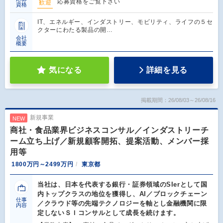
応募資格をご覧下さい
歓迎
資格
IT、エネルギー、インダストリー、モビリティ、ライフの５セ
クターにわたる製品の開…
会社
概要
気になる
詳細を見る
掲載期間：26/08/03～26/08/16
新規事業
NEW
商社・食品業界ビジネスコンサル／インダストリーチ
ーム立ち上げ／新規顧客開拓、提案活動、メンバー採
用等
1800万円～2499万円
東京都
当社は、日本を代表する銀行・証券領域のSIerとして国
内トップクラスの地位を獲得し、AI／ブロックチェーン
仕事
／クラウド等の先端テクノロジーを軸とし金融機関に限
内容
定しないＳＩコンサルとして成長を続けます。