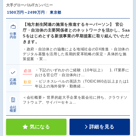
大手グローバルITカンパニー
1500万円～2499万円
東京都
【地方創生関連の施策を推進するキーパーソン】 官公
庁・自治体の主要関係者とのネットワークを活かし、Saa
仕事
Sをはじめとする新規事業の早期提案に取り組んでいただ
内容
きます。
・政府・自治体との協働による地域社会のDX推進 ・自治体の
デジタル基盤を活用した長期的変革戦略の策定・具体的な施
策提案 ・実…
・下記のいずれかのご経験（10年以上） 1. IT業界に
必須
おける官公庁・自治体向け…
応募
・ビジネスレベルの英語力（TOEIC860点以上または1
歓迎
資格
年以上の海外留学・勤務経…
＜会社概要＞ 世界的超大手企業を親会社に持ち、クラウドソ
フトウェア、サイバーセキュ…
会社
概要
気になる
詳細を見る