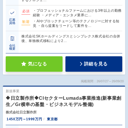
するプロジェ…
・プロフェッショナルファームにおける3年以上の勤務
必須
経験 ・メディア・エンタメ業界に…
応募
・AIやブロックチェーン等のテクノロジーに対する知
歓迎
資格
見 ・自ら提案をリードして案件を…
株式会社SKホールディングスとシンプレクス株式会社の合併
後、単独株式移転により2…
会社
概要
気になる
詳細を見る
掲載期間：26/07/27～26/09/20
新規事業
🔶日立製作所🔶CIセクターLumada事業推進(新事業創
生／Gr横串の基盤・ビジネスモデル整備)
株式会社日立製作所
1450万円～1999万円
東京都