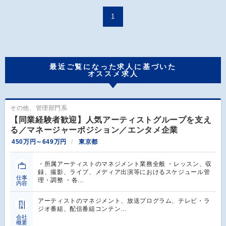
1
最近ご覧になった求人に基づいた
オススメ求人
その他、管理部門系
【同業経験者歓迎】人気アーティストグループを支え
る／マネージャーポジション／エンタメ企業
450万円～649万円
東京都
・所属アーティストのマネジメント業務全般 ・レッスン、収
録、撮影、ライブ、メディア出演等におけるスケジュール管
仕事
理・調整 ・各…
内容
アーティストのマネジメント、放送プログラム、テレビ・ラ
ジオ番組、配信番組コンテン…
会社
概要