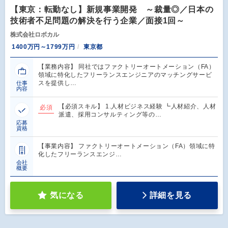
【東京：転勤なし】新規事業開発 ～裁量◎／日本の
技術者不足問題の解決を行う企業／面接1回～
株式会社ロボカル
1400万円～1799万円
東京都
【業務内容】 同社ではファクトリーオートメーション（FA）
領域に特化したフリーランスエンジニアのマッチングサービ
スを提供し…
仕事
内容
【必須スキル】 1.人材ビジネス経験 ┗人材紹介、人材
必須
派遣、採用コンサルティング等の…
応募
資格
【事業内容】 ファクトリーオートメーション（FA）領域に特
化したフリーランスエンジ…
会社
概要
気になる
詳細を見る