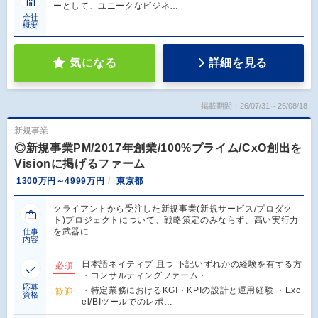
ーとして、ユニークなビジネ…
会社
概要
気になる
詳細を見る
掲載期間：26/07/31～26/08/18
新規事業
◎新規事業PM/2017年創業/100%プライム/CxO創出を
Visionに掲げるファーム
1300万円～4999万円
東京都
クライアントから受注した新規事業(新規サービス/プロダク
ト)プロジェクトについて、戦略策定のみならず、高い実行力
を武器に…
仕事
内容
日本語ネイティブ 且つ 下記いずれかの経験を有する方
必須
・コンサルティングファーム・…
応募
・特定業務におけるKGI・KPIの設計と運用経験 ・Exc
歓迎
資格
el/BIツールでのレポ…