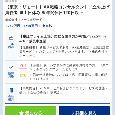
新規事業
【東京：リモート】AX戦略コンサルタント／立ち上げ
責任者 ※土日休み ※年間休日120日以上
株式会社マネーフォワード
1750万円～1799万円
東京都
【東証プライム上場】柔軟な働き方が可能／SaaS×FinT
ech／成長中企業
仕事
内容
【職務概要】 新規サービスである「AX戦略策定・上流設計支
援サービス」の立ち上げを主導いただきます。 ※株式会社マ
ネーフォワ…
【必須】 以下いずれかのご経験をお持ちの方 ・IT系コ
必須
ンサルティングファームまたはS…
応募
※活かせる経験については上記「応募資格」欄に併記
歓迎
資格
しております
【事業内容】 PFMサービスおよびクラウドサービスの開発・
提供 【会社の特徴】 株式会…
会社
概要
気になる
詳細を見る