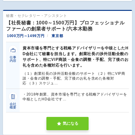
秘書・セクレタリー・アシスタント
【社長秘書：1000～1500万円】プロフェッショナル
ファームの創業者サポート/六本木勤務
1000万円～1499万円
東京都
資本市場を専門とする戦略アドバイザリーを中核としたH
D会社にて秘書を担当します。創業社長の渉外活動全般の
仕事
サポート、特にVIP商談・会食の調整・手配、完了後のお
内容
礼を含めた各種対応を行います。
（１）創業社長の渉外活動全般のサポート （２）特にVIP商
談・会食の調整・手配、完了後のお礼を含めた各種対
応 （３）スケジュ…
・2018年創業、資本市場を専門とする戦略アドバイザリーを
中核としたHD会社です…
会社
概要
気になる