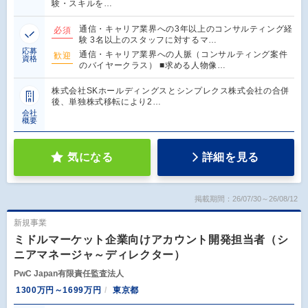
験・スキルを…
通信・キャリア業界への3年以上のコンサルティング経
必須
験 3名以上のスタッフに対するマ…
応募
通信・キャリア業界への人脈（コンサルティング案件
歓迎
資格
のバイヤークラス） ■求める人物像…
株式会社SKホールディングスとシンプレクス株式会社の合併
後、単独株式移転により2…
会社
概要
気になる
詳細を見る
掲載期間：26/07/30～26/08/12
新規事業
ミドルマーケット企業向けアカウント開発担当者（シ
ニアマネージャ～ディレクター）
PwC Japan有限責任監査法人
1300万円～1699万円
東京都