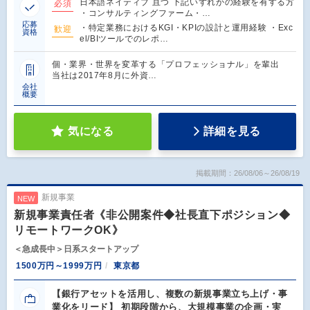
日本語ネイティブ 且つ 下記いずれかの経験を有する方
必須
・コンサルティングファーム・…
応募
・特定業務におけるKGI・KPIの設計と運用経験 ・Exc
歓迎
資格
el/BIツールでのレポ…
個・業界・世界を変革する「プロフェッショナル」を輩出
当社は2017年8月に外資…
会社
概要
気になる
詳細を見る
掲載期間：26/08/06～26/08/19
新規事業
NEW
新規事業責任者《非公開案件◆社長直下ポジション◆
リモートワークOK》
＜急成長中＞日系スタートアップ
1500万円～1999万円
東京都
【銀行アセットを活用し、複数の新規事業立ち上げ・事
業化をリード】 初期段階から、大規模事業の企画・実