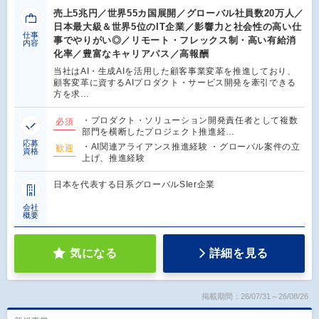
売上5兆円／世界55カ国展開／グローバル社員数20万人／
日本最大級＆世界5位のIT企業／影響力と社会性の高い仕
仕事
事でやりがい◎／リモート・フレックス制・高い有給消
内容
化率／豊富なキャリアパス／高報酬
当社はAI・生成AIを活用した顧客事業変革を推進しており、
顧客変革に資するAIプロダクト・サービス開発を牽引できる
方を求…
・プロダクト・ソリューション開発責任者として複数
必須
部門を横断したプロジェクト推進経…
応募
・AI関連アライアンス推進経験 ・グローバル案件の立
歓迎
資格
上げ、推進経験
日本を代表する日系グローバルSIer企業
会社
概要
気になる
詳細を見る
掲載期間：26/07/31～26/08/26