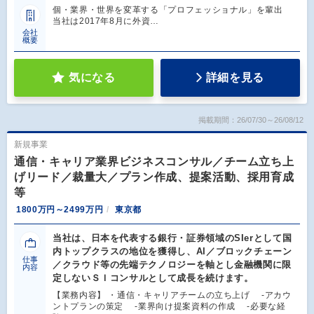
個・業界・世界を変革する「プロフェッショナル」を輩出
当社は2017年8月に外資…
会社
概要
気になる
詳細を見る
掲載期間：26/07/30～26/08/12
新規事業
通信・キャリア業界ビジネスコンサル／チーム立ち上
げリード／裁量大／プラン作成、提案活動、採用育成
等
1800万円～2499万円
東京都
当社は、日本を代表する銀行・証券領域のSIerとして国
内トップクラスの地位を獲得し、AI／ブロックチェーン
仕事
／クラウド等の先端テクノロジーを軸とし金融機関に限
内容
定しないＳＩコンサルとして成長を続けます。
【業務内容】 ・通信・キャリアチームの立ち上げ -アカウ
ントプランの策定 -業界向け提案資料の作成 -必要な経