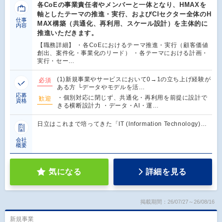
各CoEの事業責任者やメンバーと一体となり、HMAXを
軸としたテーマの推進・実行、およびCIセクター全体のH
仕事
MAX構築（共通化、再利用、スケール設計）を主体的に
内容
推進いただきます。
【職務詳細】 ・各CoEにおけるテーマ推進・実行（顧客価値
創出、案件化・事業化のリード） ・各テーマにおける計画・
実行・セー…
(1)新規事業やサービスにおいて0→1の立ち上げ経験が
必須
ある方 └データやモデルを活…
応募
・個別対応に閉じず、共通化・再利用を前提に設計で
歓迎
資格
きる横断設計力 ・データ・AI・運…
日立はこれまで培ってきた「IT (Information Technology)…
会社
概要
気になる
詳細を見る
掲載期間：26/07/27～26/08/16
新規事業