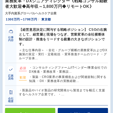
業務変革・DXシニアディレクター《戦略コンサル経験
者大歓迎◆高年収～1,800万円◆リモートOK》
大手内資系グローバルヘルスケア企業
1300万円～1799万円
東京都
【経営意思決定に関与する戦略ポジション】 CSOの右腕
として、経営層と現場をつなぎ、営業変革の全社横断体
仕事
制の設計・推進をリードする裁量の大きなポジションで
内容
す。
＜主な仕事内容＞ ・全社・グループ横断の業務変革およびDX
施策の策定・実行・定着統括 ・変革推進チームのリード ・グ
ループ全体…
・コンサルティングファーム/ITベンダー/事業会社での
必須
DX推進・業務改革・業務設…
応募
・製薬・CRO業界の事業構造および関連規制に関する
歓迎
資格
知識 ・DX・業務改革の実務経験…
・医薬品やバイオ製品の研究開発から製造までを幅広く支援
するヘルスケア企業です。 ・…
会社
概要