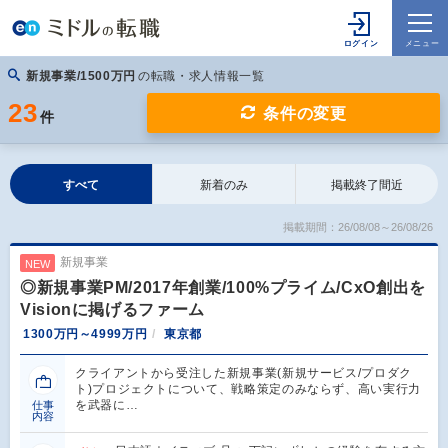
新規事業/1500万円
の転職・求人情報一覧
23
条件の変更
件
すべて
新着のみ
掲載終了間近
掲載期間：26/08/08～26/08/26
新規事業
NEW
◎新規事業PM/2017年創業/100%プライム/CxO創出を
Visionに掲げるファーム
1300万円～4999万円
東京都
クライアントから受注した新規事業(新規サービス/プロダク
ト)プロジェクトについて、戦略策定のみならず、高い実行力
を武器に…
仕事
内容