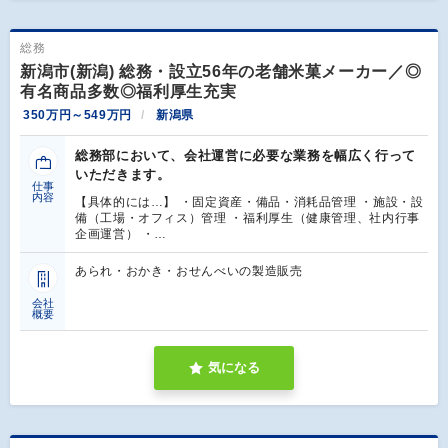
総務
新潟市(新潟) 総務・設立56年の老舗米菓メーカー／◎
有名商品多数◎福利厚生充実
350万円～549万円
新潟県
総務部において、会社運営に必要な業務を幅広く行って
いただきます。
仕事
内容
【具体的には…】 ・固定資産・備品・消耗品管理 ・施設・設
備（工場・オフィス）管理 ・福利厚生（健康管理、社内行事
企画運営） ・…
あられ・おかき・おせんべいの製造販売
会社
概要
気になる