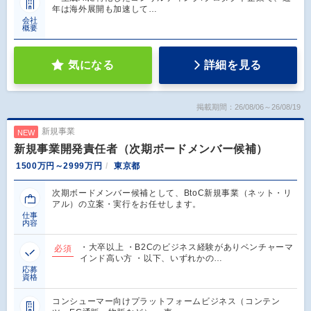
年は海外展開も加速して…
会社
概要
気になる
詳細を見る
掲載期間：26/08/06～26/08/19
新規事業
NEW
新規事業開発責任者（次期ボードメンバー候補）
1500万円～2999万円
東京都
次期ボードメンバー候補として、BtoC新規事業（ネット・リ
アル）の立案・実行をお任せします。
仕事
内容
・大卒以上 ・B2Cのビジネス経験がありベンチャーマ
必須
インド高い方 ・以下、いずれかの…
応募
資格
コンシューマー向けプラットフォームビジネス（コンテン