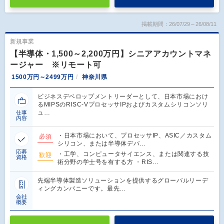
掲載期間：26/07/29～26/08/11
新規事業
【半導体・1,500～2,200万円】シニアアカウントマネ
ージャー ※リモート可
1500万円～2499万円
神奈川県
ビジネスデベロップメントリーダーとして、日本市場におけ
るMIPSのRISC-VプロセッサIPおよびカスタムシリコンソリ
ュ…
仕事
内容
・日本市場において、プロセッサIP、ASIC／カスタム
必須
シリコン、または半導体デバ…
応募
・工学、コンピュータサイエンス、または関連する技
歓迎
資格
術分野の学士号を有する方 ・RIS…
先端半導体製造ソリューションを提供するグローバルリーデ
ィングカンパニーです。最先…
会社
概要