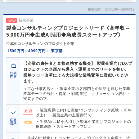
掲載期間：26/08/06～26/08/19
新規事業
NEW
製薬コンサルティングプロジェクトリード《高年収～
5,000万円◆生成AI活用◆急成長スタートアップ》
生成AIコンサルティング/プロダクト企業
1500万円～4999万円
東京都
【企業の責任者と直接連携する機会】 製薬企業向けDXプ
ロジェクトの企画から導入・運用までのリードを担い、
仕事
業務フロー改革による大規模な業務変革に貢献いただき
内容
ます。
＜主な仕事内容＞ ・製薬企業の各部門との対話を通じた業務
変革テーマの設計・提案 ・戦略策定・ソリューション設計・
実装までのプ…
・製薬業界における実務/コンサルティング経験（10年
必須
以上） ・製薬企業の主要部門で…
応募
・生成AI/LLMを活用した製薬企業向けプロジェクトの
歓迎
資格
推進経験 ・スタートアップに…
・生成AIに特化したコンサルティング/プロダクト企業で、近