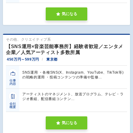
気になる
その他、クリエイティブ系
【SNS運用×音楽芸能事務所】経験者歓迎／エンタメ
企業／人気アーティスト多数所属
450万円～599万円
東京都
SNS運用 ・各種SNS(X、Instagram、YouTube、TikTok等)
の戦略的運用 ・投稿コンテンツの準備や監修…
仕事
内容
アーティストのマネジメント、放送プログラム、テレビ・ラ
ジオ番組、配信番組コンテン…
会社
概要
気になる