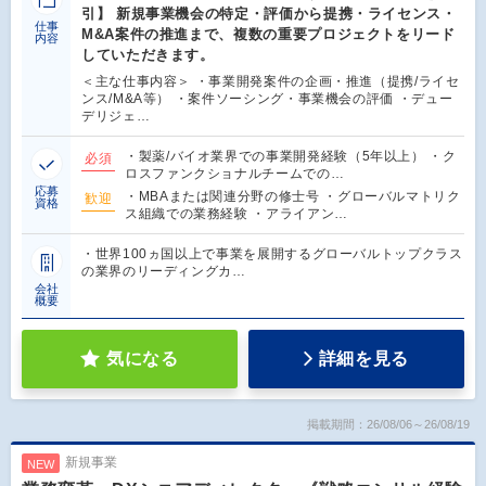
引】 新規事業機会の特定・評価から提携・ライセンス・
仕事
M&A案件の推進まで、複数の重要プロジェクトをリード
内容
していただきます。
＜主な仕事内容＞ ・事業開発案件の企画・推進（提携/ライセ
ンス/M&A等） ・案件ソーシング・事業機会の評価 ・デュー
デリジェ…
・製薬/バイオ業界での事業開発経験（5年以上） ・ク
必須
ロスファンクショナルチームでの…
応募
・MBAまたは関連分野の修士号 ・グローバルマトリク
歓迎
資格
ス組織での業務経験 ・アライアン…
・世界100ヵ国以上で事業を展開するグローバルトップクラス
の業界のリーディングカ…
会社
概要
気になる
詳細を見る
掲載期間：26/08/06～26/08/19
新規事業
NEW