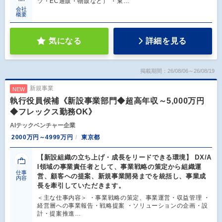
ツ・EC通販・物販など） ・東…
会社
概要
気になる
詳細を見る
掲載期間：26/08/06～26/08/19
新規事業
NEW
執行役員候補《新設事業部門◆超高年収～5,000万円
◆フレックス勤務OK》
AIテックベンチャー企業
2000万円～4999万円
東京都
【新設組織の立ち上げ・成長をリードできる環境】 DX/A
I領域の事業責任者として、事業戦略の策定から組織運
仕事
営、顧客への提案、新規事業開発までを統括し、事業成
内容
長を牽引していただきます。
＜主な仕事内容＞ ・事業戦略の策定、事業運営・収益管理 ・
経営層への事業報告・戦略提案 ・ソリューションの企画・設
計・提案推進…