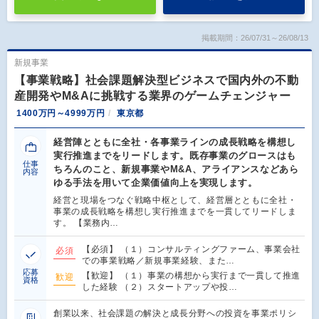
掲載期間：26/07/31～26/08/13
新規事業
【事業戦略】社会課題解決型ビジネスで国内外の不動
産開発やM&Aに挑戦する業界のゲームチェンジャー
1400万円～4999万円
東京都
経営陣とともに全社・各事業ラインの成長戦略を構想し
実行推進までをリードします。既存事業のグロースはも
仕事
ちろんのこと、新規事業やM&A、アライアンスなどあら
内容
ゆる手法を用いて企業価値向上を実現します。
経営と現場をつなぐ戦略中枢として、経営層とともに全社・
事業の成長戦略を構想し実行推進までを一貫してリードしま
す。 【業務内…
【必須】 （１）コンサルティングファーム、事業会社
必須
での事業戦略／新規事業経験、また…
応募
【歓迎】 （１）事業の構想から実行まで一貫して推進
歓迎
資格
した経験 （２）スタートアップや投…
創業以来、社会課題の解決と成長分野への投資を事業ポリシ