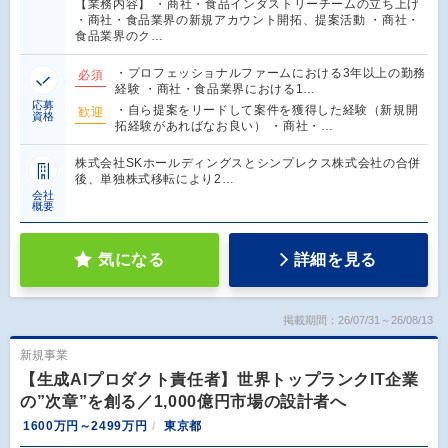
【業務内容】 ・商社・食品インダストリーチームの立ち上げ
・商社・食品業界の新規アカウント開拓、提案活動 ・商社・
食品業界のク…
・プロフェッショナルファームにおける3年以上の勤務
必須
経験 ・商社・食品業界における1…
応募
・自ら提案をリードして案件を獲得した経験（新規開
歓迎
資格
拓経験があればなお良い） ・商社・…
株式会社SKホールディングスとシンプレクス株式会社の合併
後、単独株式移転により2…
会社
概要
気になる
詳細を見る
掲載期間：26/07/31～26/08/13
新規事業
【生成AIプロダクト責任者】世界トップランクIT企業
の”次章”を創る／1,000億円市場の設計者へ
1600万円～2499万円
東京都