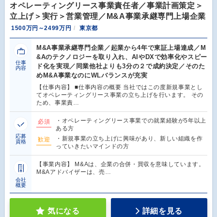
オペレーティングリース事業責任者／事業計画策定＞
立上げ＞実行＞営業管理／M&A事業承継専門上場企業
1500万円～2499万円
東京都
M&A事業承継専門企業／起業から4年で東証上場達成／M
&Aのテクノロジーを取り入れ、AIやDXで効率化やスピー
仕事
ド化を実現／同業他社よりも3分の２で成約決定／そのた
内容
めM&A事業なのにWLバランスが充実
【仕事内容】 ■仕事内容の概要 当社ではこの度新規事業とし
てオペレーティングリース事業の立ち上げを行います。 その
ため、事業責…
・オペレーティングリース事業での就業経験が5年以上
必須
ある方
応募
・新規事業の立ち上げに興味があり、新しい組織を作
歓迎
資格
っていきたいマインドの方
【事業内容】 M&Aは、企業の合併・買収を意味しています。
M&Aアドバイザーは、売…
会社
概要
気になる
詳細を見る