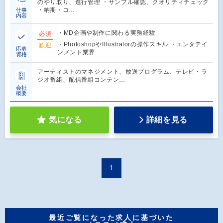
のやり取り、進行管理 ・サンプル確認、クオリティチェック
・納期・コ…
仕事
内容
・MD企画や制作に関わる実務経験
必須
・PhotoshopやIllustratorの操作スキル ・エンタテイ
歓迎
応募
ンメント業界…
資格
アーティストのマネジメント、放送プログラム、テレビ・ラ
ジオ番組、配信番組コンテン…
会社
概要
気になる
詳細を見る
1
最近ご覧になった求人に基づいた