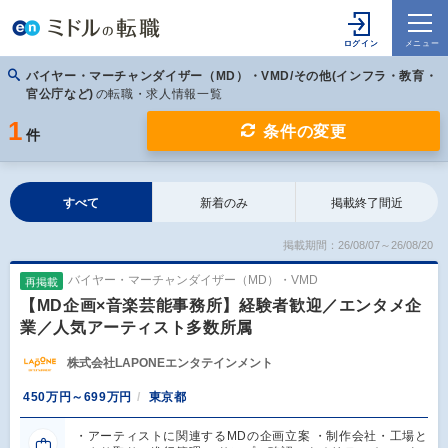
バイヤー・マーチャンダイザー（MD）・VMD/その他(インフラ・教育・
官公庁など)
の転職・求人情報一覧
1
条件の変更
件
すべて
新着のみ
掲載終了間近
掲載期間：26/08/07～26/08/20
バイヤー・マーチャンダイザー（MD）・VMD
再掲載
【MD企画×音楽芸能事務所】経験者歓迎／エンタメ企
業／人気アーティスト多数所属
株式会社LAPONEエンタテインメント
450万円～699万円
東京都
・アーティストに関連するMDの企画立案 ・制作会社・工場と