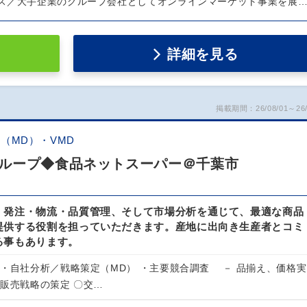
ス／大手企業のグループ会社としてオンラインマーケット事業を展
詳細を見る
掲載期間：26/08/01～26/
（MD）・VMD
ループ◆食品ネットスーパー＠千葉市
・発注・物流・品質管理、そして市場分析を通じて、最適な商品
提供する役割を担っていただきます。産地に出向き生産者とコミ
る事もあります。
合・自社分析／戦略策定（MD） ・主要競合調査 － 品揃え、価格実
え販売戦略の策定 〇交…