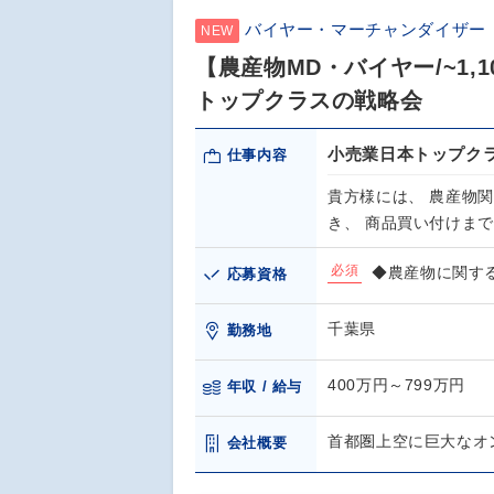
バイヤー・マーチャンダイザー（
NEW
【農産物MD・バイヤー/~1
トップクラスの戦略会
小売業日本トップク
仕事内容
貴方様には、 農産物
き、 商品買い付けま
必須
◆農産物に関す
応募資格
千葉県
勤務地
400万円～799万円
年収 / 給与
首都圏上空に巨大なオ
会社概要