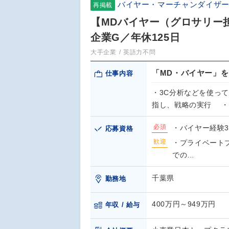
バイヤー・マーチャンダイザー
再掲載
【MDバイヤー（グロサリー
企業G／年休125日
大手企業
英語力不問
「MD・バイヤー」
仕事内容
・3C分析などを使っ
指し、戦略の実行 ・
必須
・バイヤー経験
応募資格
歓迎
・プライベート
での…
千葉県
勤務地
400万円～949万円
年収 / 給与