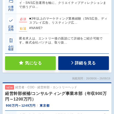
イ・SNS広告運用を軸に、クリエイティブディレクションま
で担うグロ…
仕事
内容
■3年以上のマーケティング業務経験（SNS広告、ディ
必須
スプレイ広告、リスティング広…
応募
#NAME?
歓迎
資格
匿名求人は、エントリー後の面談にて詳細をご紹介可能で
す。株式会社パソナは、取り扱…
会社
概要
気になる
詳細を見る
掲載期間：26/08/06～26/08/19
経営者・COO・経営幹部・カントリーヘッド
NEW
経営幹部候補/コンサルティング事業本部（年収900万
円～1200万円）
900万円～1249万円
東京都