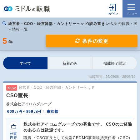
経営者・COO・経営幹部・カントリーヘッド/読み書きレベル
の転職・求
人情報一覧
5
条件の変更
件
すべて
新着のみ
掲載終了間近
掲載期間：26/08/06～26/08/19
経営者・COO・経営幹部・カントリーヘッド
NEW
CSO室長
株式会社アイロムグループ
600万円～899万円
東京都
株式会社アイロムグループでの募集です。 CSOのご経験
のある方は歓迎です。
仕事
内容
職責 ・CSO室長として先端CRDMO事業統括責任者（CSO）