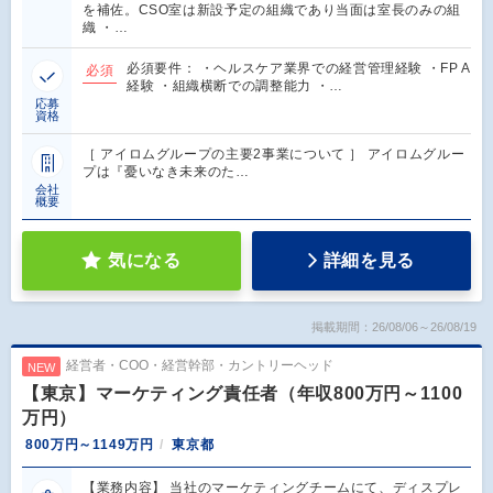
を補佐。CSO室は新設予定の組織であり当面は室長のみの組
織 ・…
必須要件： ・ヘルスケア業界での経営管理経験 ・FP A
必須
経験 ・組織横断での調整能力 ・…
応募
資格
［ アイロムグループの主要2事業について ］ アイロムグルー
プは『憂いなき未来のた…
会社
概要
気になる
詳細を見る
掲載期間：26/08/06～26/08/19
経営者・COO・経営幹部・カントリーヘッド
NEW
【東京】マーケティング責任者（年収800万円～1100
万円）
800万円～1149万円
東京都
【業務内容】 当社のマーケティングチームにて、ディスプレ