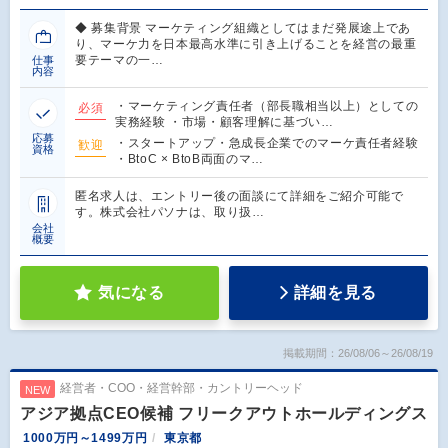
◆ 募集背景 マーケティング組織としてはまだ発展途上であ
り、マーケ力を日本最高水準に引き上げることを経営の最重
要テーマの一…
仕事
内容
・マーケティング責任者（部長職相当以上）としての
必須
実務経験 ・市場・顧客理解に基づい…
応募
・スタートアップ・急成長企業でのマーケ責任者経験
歓迎
資格
・BtoC × BtoB両面のマ…
匿名求人は、エントリー後の面談にて詳細をご紹介可能で
す。株式会社パソナは、取り扱…
会社
概要
気になる
詳細を見る
掲載期間：26/08/06～26/08/19
経営者・COO・経営幹部・カントリーヘッド
NEW
アジア拠点CEO候補 フリークアウトホールディングス
1000万円～1499万円
東京都