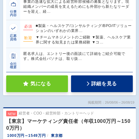
事業の急速な拡大による経営幹部候補の募集となります。現
組織メンバーの成長を支えるためにも外部から新たなリーダ
ーを迎え、経…
仕事
内容
■製薬・ヘルスケア/コンサルティング/BPO/ITソリュー
必須
ションのいずれかの業界…
応募
▼チームマネジメントのご経験 ▼製薬、ヘルスケア業
歓迎
資格
界に関する知見または業務経験 ▼コ…
匿名求人は、エントリー後の面談にて詳細をご紹介可能で
す。株式会社パソナは、取り扱…
会社
概要
気になる
詳細を見る
掲載期間：26/08/06～26/08/19
経営者・COO・経営幹部・カントリーヘッド
NEW
【東京】マーケティング責任者（年収1000万円～150
0万円）
1000万円～1549万円
東京都